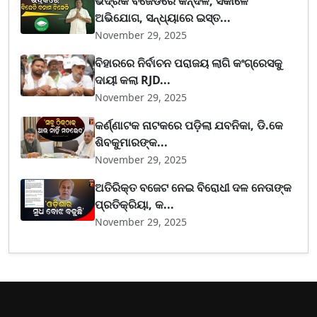
ଭଦ୍ରକ ବିଜେଡିରେ କନ୍ଦଳ, ସକାଳେ
ଅଭିଯୋଗ, ସନ୍ଧ୍ୟାରେ ଇସ୍ତ...
November 29, 2025
ବିହାରରେ ନିର୍ବାଚନ ପରାଜୟ ଲାଗି କଂଗ୍ରେସକୁ
ଦାୟୀ କଲା RJD...
November 29, 2025
କର୍ଣ୍ଣାଟକ ନାଟକରେ ପଡ଼ିଲା ଯବନିକା, ଡି.କେ
ଶିବକୁମାରଙ୍କ...
November 29, 2025
ଅତିରିକ୍ତ ବଜେଟ ନେଇ ବିରୋଧୀ ଦଳ ନେତାଙ୍କ
ପ୍ରତିକ୍ରିୟା, କ...
November 29, 2025