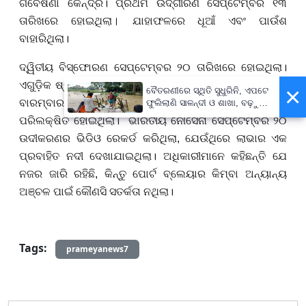
ଗବେଷଣା କେନ୍ଦ୍ର।
ପ୍ରଥମ ଉଦ୍ଗୀରଣ ସେପ୍ଟେମ୍ବର ୧୩
ତାରିଖରେ ହୋଇଥିଲା
।
ଯାହା
ଫଳରେ
ଧୂଆଁ ଏବଂ ପାଉଁଶ
ବା
ହାରିଥିଲା
।
ଦ୍ୱିତୀୟ ବିସ୍ଫୋରଣ ସେପ୍ଟେମ୍ବର
୨୦
ତାରିଖରେ ହୋଇଥିଲା।
ଏଗୁଡ଼ିକ ଷ୍ଟ୍ରୋମ୍ବୋଲି
ଅ
ନ୍ ବିସ୍ଫୋରଣ ଥିଲା
।
ଯାହା ମୃଦୁ କିନ୍ତୁ
×
ବୈତରଣୀରେ ସ୍ଥିତି ସୁଧୁରିନି, ଏପଟେ
ବାରମ୍ବାର ହୋଇଥାଏ। ଜୁଲାଇ
୨୦୨୫
ରେ ମଧ୍ୟ କାର୍ଯ୍ୟକଳାପ
ଫୁଲିଲାଣି ସାଳନ୍ଦୀ ଓ ଶାଖା, ବଢ଼ୁଛି
ବନ୍ୟା ଭୟ
ପରିଲକ୍ଷିତ ହୋଇଥିଲା।
ଭାରତୀୟ ନୌସେନା ସେପ୍ଟେମ୍ବର
୨୦
ଉଦୀକରଣ
ର ଭିଡିଓ ରେକର୍ଡ କରିଥିଲା
,
ଯେଉଁଥିରେ ଲାଭାର ଏକ
ପ୍ରବାହିତ ନଦୀ ଦେଖାଯାଇଥିଲା। ଅଧିକାରୀମାନେ କହିଛନ୍ତି ଯେ
ନଜର
ଜାରି ରହିଛି
,
କିନ୍ତୁ ପୋର୍ଟ ବ୍ଲେୟାର କିମ୍ବା ଅନ୍ୟାନ୍ୟ
ଅଞ୍ଚଳ ପାଇଁ କୌଣସି ସତର୍କତା ନଥିଲା।
Tags:
prameyanews7