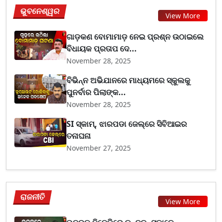
ଭୁବନେଶ୍ୱର
View More
ଗାଡ଼କଣ ବୋମାମାଡ଼ ନେଇ ପ୍ରଶ୍ନ ଉଠାଇଲେ
ବିଧାୟକ ପ୍ରତାପ ଦେ...
November 28, 2025
ବିଭିନ୍ନ ଅଭିଯାନରେ ମାଧ୍ୟମରେ ସ୍କୁଲକୁ
ପୁନର୍ବାର ପିଲାଙ୍କ...
November 28, 2025
SI ସ୍କାମ୍, ଝାରପଡା ଜେଲ୍‌ରେ ସିବିଆଇର
ତନାଘନା
November 27, 2025
ରାଜନୀତି
View More