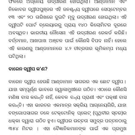
ଫଳରେ ଅଗ୍ନେୟ
ଉଦ୍ଗୀରଣ
ହୋଇଥିଲା
। ଆଣ୍ଡାମାନ ଏବଂ
ନିକୋବର ଦ୍ୱୀପପୁଞ୍ଜର ଏହି ଜନଶୂନ୍ୟ ଦ୍ୱୀପରେ ସେପ୍ଟେମ୍ବର
୧୩ ଏବଂ ୨୦ ତାରିଖରେ ଦୁଇଟି ମୃଦୁ ଉଦ୍ଗୀରଣ ହୋଇଥିଲା। ଏହି
ଦ୍ୱୀପଟି ପୋର୍ଟ ବ୍ଲେୟାରରୁ ପ୍ରାୟ ୧୪୦ କିଲୋମିଟର ଦୂରରେ
ଅବସ୍ଥିତ। ଭାରତୀୟ ନୌସେନା ଏହି ଉଦ୍ଗୀରଣ ରେକର୍ଡ କରିଛି।
ବର୍ତ୍ତମାନ
,
ଆଖପାଖ ଅଞ୍ଚଳ ପାଇଁ କୌଣସି ବିପଦ ନାହିଁ।
ହେଲେ
ଏହି କାରଣରୁ
ଆଣ୍ଡାମାନରେ ୪.୨ ତୀବ୍ରତାର ଭୂମିକମ୍ପ ମଧ୍ୟ
ଘଟିଥିଲା।
ବାରେନ ଦ୍ୱୀପ କ
'
ଣ
?
ବାରେନ ଦ୍ୱୀପ ହେଉଛି ଆଣ୍ଡାମାନ ସାଗରର ଏକ ଛୋଟ ଦ୍ୱୀପ
।
ଯାହା ସମ୍ପୂର୍ଣ୍ଣ ଭାବରେ ଜ୍ୱାଳାମୁଖୀରେ ଗଠିତ। ଏଠାରେ କୌଣସି
ମଣିଷ ବାସ କରନ୍ତି ନାହିଁ
,
କେବଳ ବନ୍ୟ ପ୍ରାଣୀ ଏବଂ ପକ୍ଷୀ ବାସ
କରନ୍ତି। ଏହା ଭାରତର ଏକମାତ୍ର ସକ୍ରିୟ ଆଗ୍ନେୟଗିରି
,
ଯାହା
ବଙ୍ଗୋପସାଗର ତଳେ ଟେକ୍ଟୋନିକ୍ ପ୍ଲେଟ୍ (ପୃଥିବୀର ସ୍ତର)ର
ଧକ୍କା ଦ୍ୱାରା ଗଠିତ
ହୁଏ
। ଦ୍ୱୀପର ଉଚ୍ଚତା ସମୁଦ୍ର ପତ୍ତନଠାରୁ
୩୫୪ ମିଟର
।
ଏହା ବୈଜ୍ଞାନିକମାନଙ୍କ ପାଇଁ ଏକ ପ୍ରମୁଖ