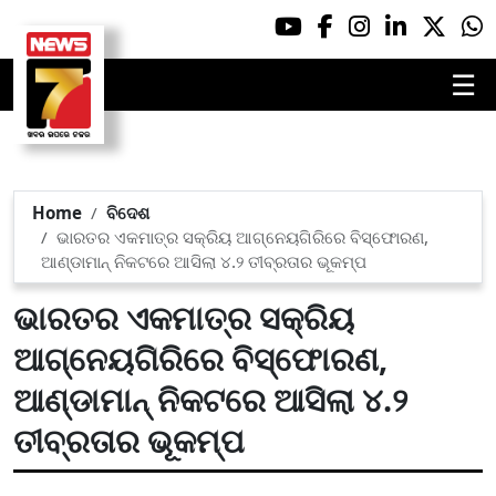
☰
Home
ବିଦେଶ
ଭାରତର ଏକମାତ୍ର ସକ୍ରିୟ ଆଗ୍ନେୟଗିରିରେ ବିସ୍ଫୋରଣ,
ଆଣ୍ଡାମାନ୍‌ ନିକଟରେ ଆସିଲା ୪.୨ ତୀବ୍ରତାର ଭୂକମ୍ପ
ଭାରତର ଏକମାତ୍ର ସକ୍ରିୟ
ଆଗ୍ନେୟଗିରିରେ ବିସ୍ଫୋରଣ,
ଆଣ୍ଡାମାନ୍‌ ନିକଟରେ ଆସିଲା ୪.୨
ତୀବ୍ରତାର ଭୂକମ୍ପ