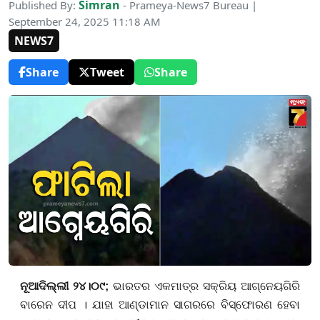
Simran
Published By:
- Prameya-News7 Bureau |
September 24, 2025 11:18 AM
NEWS7
Share
Tweet
Share
ନୂଆଦିଲ୍ଲୀ ୨୪।୦୯;
ଭାରତର ଏକମାତ୍ର ସକ୍ରିୟ
ଆଗ୍ନେୟଗିରି
ବାରେନ ଦୀପ । ଯାହା ଆଣ୍ଡାମାନ ସାଗରରେ ବିସ୍ଫୋରଣ ହେବା