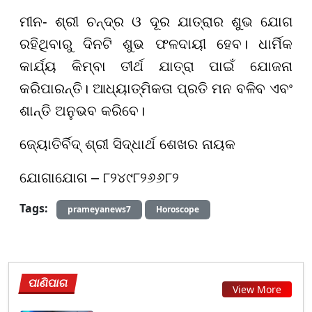
ମୀନ- ଶ୍ରୀ ଚନ୍ଦ୍ର ଓ ଦୂର ଯାତ୍ରାର ଶୁଭ ଯୋଗ
ରହିଥିବାରୁ ଦିନଟି ଶୁଭ ଫଳଦାୟୀ ହେବ। ଧାର୍ମିକ
କାର୍ଯ୍ୟ କିମ୍ବା ତୀର୍ଥ ଯାତ୍ରା ପାଇଁ ଯୋଜନା
କରିପାରନ୍ତି। ଆଧ୍ୟାତ୍ମିକତା ପ୍ରତି ମନ ବଳିବ ଏବଂ
ଶାନ୍ତି ଅନୁଭବ କରିବେ।
ଜ୍ୟୋତିର୍ବିଦ୍ ଶ୍ରୀ ସିଦ୍ଧାର୍ଥ ଶେଖର ନାୟକ
ଯୋଗାଯୋଗ – ୮୨୪୯୮୨୬୬୮୨
Tags:
prameyanews7
Horoscope
ପାଣିପାଗ
View More