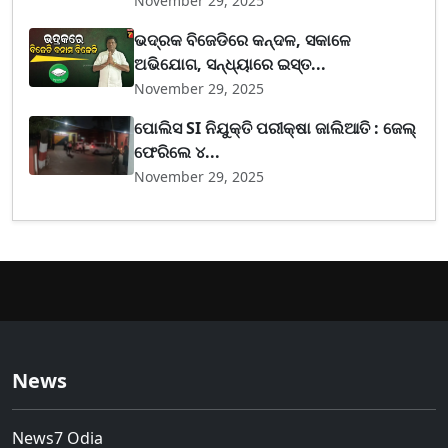
November 29, 2025
ଭଦ୍ରକ ବିଜେଡିରେ କନ୍ଦଳ, ସକାଳେ
ଅଭିଯୋଗ, ସନ୍ଧ୍ୟାରେ ଇସ୍ତ...
November 29, 2025
ପୋଲିସ SI ନିଯୁକ୍ତି ପରୀକ୍ଷା ଜାଲିଆତି : ଜେଲ୍
ଫେରିଲେ ୪...
November 29, 2025
News
News7 Odia