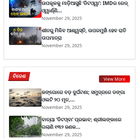
ଉପକୂଳକୁ ମାଡ଼ିଆସୁଛି ‘ଡିଟଓ୍ୱା’: IMDର ରେଡ୍
ଓ୍ୱାର୍ଣ୍ଣି...
November 29, 2025
ଶୀତରୁ ମିଳିବ ଆଶ୍ୱସ୍ତି, ଉପରମୁହାଁ ହେବ ରାତି
ତାପମାତ୍ରା
November 29, 2025
ବିଦେଶ
View More
କଙ୍ଗୋରେ ବଡ଼ ଦୁର୍ଘଟଣା; ସମୁଦ୍ରରେ ଡଙ୍ଗା
ଓଲଟି ୨୦ ମୃତ,...
November 29, 2025
ବାତ୍ୟା ‘ଡିଟଓ୍ବା’ ପ୍ରଭାବ; ଶ୍ରୀଲଙ୍କାରେ
ଗଲାଣି ୧୩୨ ଜଣକ...
November 29, 2025