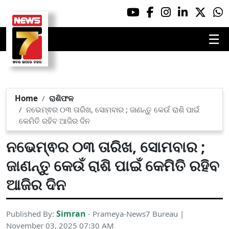
☰
Home
ରାଶିଫଳ
ନଭେମ୍ଵର ୦୩ ତାରିଖ, ସୋମବାର ; ଜାଣନ୍ତୁ କେଉଁ ରାଶି ପାଇଁ
କେମିତି ରହିବ ଆଜିର ଦିନ
ନଭେମ୍ଵର ୦୩ ତାରିଖ, ସୋମବାର ;
ଜାଣନ୍ତୁ କେଉଁ ରାଶି ପାଇଁ କେମିତି ରହିବ
ଆଜିର ଦିନ
Simran
Published By:
- Prameya-News7 Bureau |
November 03, 2025 07:30 AM