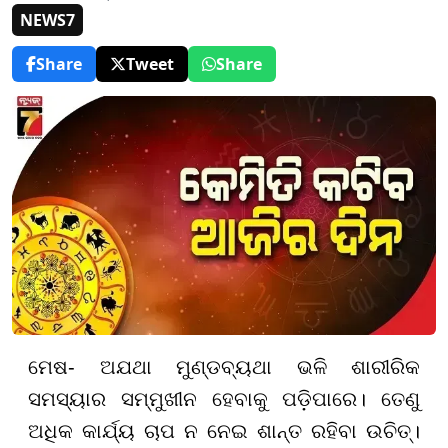
NEWS7
Share
Tweet
Share
ମେଷ- ଅଯଥା ମୁଣ୍ଡବ୍ୟଥା ଭଳି ଶାରୀରିକ
ସମସ୍ୟାର ସମ୍ମୁଖୀନ ହେବାକୁ ପଡ଼ିପାରେ। ତେଣୁ
ଅଧିକ କାର୍ଯ୍ୟ ଚାପ ନ ନେଇ ଶାନ୍ତ ରହିବା ଉଚିତ୍।