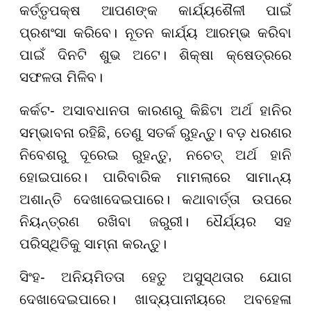
କର୍ତ୍ତୃପକ୍ଷ ଆପଣଙ୍କ କାର୍ଯ୍ୟଶୈଳୀ ପାଇଁ
ପ୍ରଶଂସା କରିବେ। ନୂତନ କାର୍ଯ୍ୟ ଆରମ୍ଭ କରିବା
ପାଇଁ ଦିନଟି ଶୁଭ ଅଟେ। ଶିକ୍ଷା କ୍ଷେତ୍ରରେ
ସଫଳତା ମିଳିବ।
କର୍କଟ- ଅସାବଧାନତା କାରଣରୁ କିଛିଟା ଅର୍ଥ ହାନିର
ସମ୍ଭାବନା ରହିଛି, ତେଣୁ ସତର୍କ ରୁହନ୍ତୁ। ବଡ଼ ଧରଣର
ନିବେଶରୁ ଦୂରେଇ ରୁହନ୍ତୁ, ନଚେତ୍ ଅର୍ଥ ହାନି
ହୋଇପାରେ। ପାରିବାରିକ ମାମଲାରେ ସାମାନ୍ୟ
ଅଶାନ୍ତି ଦେଖାଦେଇପାରେ। କଥାବାର୍ତ୍ତା ଉପରେ
ନିୟନ୍ତ୍ରଣ ରଖିବା ଜରୁରୀ। ଧୈର୍ଯ୍ୟର ସହ
ପରିସ୍ଥିତିକୁ ସାମ୍ନା କରନ୍ତୁ।
ସିଂହ- ଅନିୟମିତତା ହେତୁ ଅସୁସ୍ଥତାର ଯୋଗ
ଦେଖାଦେଇପାରେ। ଖାଦ୍ୟପାନୀୟରେ ଅବହେଳା