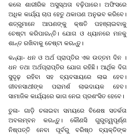
କଲେ ଶାରୀରିକ ଅସୁସ୍ଥତା ବଢ଼ିପାରେ। ଅଫିସରେ
ଅଧିକ କାର୍ଯ୍ୟ ଚାପ ହେତୁ ଥକାପଣ ଅନୁଭବ କରିବେ।
ଶତ୍ରୁମାନେ ଆପଣଙ୍କୁ କ୍ଷତି ପହଞ୍ଚାଇବାକୁ
ଚେଷ୍ଟା କରିପାରନ୍ତି। ଯୋଗ ଓ ଧ୍ୟାନରେ ମନକୁ
ଶାନ୍ତ ରଖିବାକୁ ଚେଷ୍ଟା କରନ୍ତୁ।
କନ୍ୟା- ଧନ ଓ ଅର୍ଥ ପ୍ରାପ୍ତିର ଏକ ଉତ୍ତମ ଦିନ ।
ଧନ ତଥା ଅର୍ଥପ୍ରାପ୍ତିର ଯୋଗ ରହିଛି। ଆର୍ଥିକ ଦିଗ
ସୁଦୃଢ଼ ରହିବା ସହ ବ୍ୟବସାୟରେ ଲାଭ ହେବ।
ଜୀବନସାଥୀଙ୍କ ପରାମର୍ଶ ଲାଭଦାୟକ ହେବ।
ସାମାଜିକ କାର୍ଯ୍ୟରେ ଭାଗ ନେଇ ପ୍ରଶଂସିତ ହେବେ।
ତୁଳା- ଗାଡ଼ି ଚଳାଇବା ସମୟରେ ବିଶେଷ ସତର୍କତା
ଅବଲମ୍ବନ କରନ୍ତୁ। କୌଣସି ଗୁରୁତ୍ୱପୂର୍ଣ୍ଣ
ନିଷ୍ପତ୍ତି ନେବା ପୂର୍ବରୁ ବରିଷ୍ଠ ବ୍ୟକ୍ତିଙ୍କ