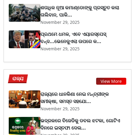
ଶତାଧିକ ନୂଆ କମାଣ୍ଡୋଙ୍କୁ ପ୍ରସ୍ତୁତ କଲା
ତାଲିବାନ, ପାକି...
November 29, 2025
ପ୍ରଥମେ ଧମକ, ଏବେ ଏୟାରସ୍ପେସ୍
ବନ୍ଦ...ଭେନେଜୁଏଲା ଉପରେ କ...
November 29, 2025
ରାଜ୍ୟ
View More
ରାଜ୍ୟରେ ଧାନକିଣା ନେଇ ମନ୍ତ୍ରୀଙ୍କ
ସମୀକ୍ଷା, ସମସ୍ତ ସହଯୋ...
November 29, 2025
ଭଦ୍ରକରେ ବିଜେଡିକୁ ଡବଲ ଝଟକା, ଗୋଟିଏ
ଦିନରେ ଇସ୍ତଫା ଦେଲ...