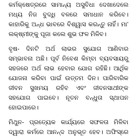
କର୍ମକ୍ଷେତ୍ରରେ ସାମାନ୍ୟ ଅସୁବିଧା ଦେଖାଦେଲେ
ମଧ୍ୟ ନିଜ ବୁଦ୍ଧି ବଳରେ ସମାଧାନ କରିବେ।
କାହାରିକୁ ଅନ୍ଧ ଭାବରେ ବିଶ୍ୱାସ କରନ୍ତୁ ନାହିଁ। ମା'
ଲକ୍ଷ୍ମୀଙ୍କୁ ପୂଜା କଲେ ଶୁଭ ଫଳ ମିଳିବ।
ବୃଷ- ଦିନଟି ଅର୍ଥ ଲାଭର ସୁଯୋଗ ଆଣିବାର
ସମ୍ଭାବନା ଅଛି। ପୂର୍ବ ନିବେଶ କିମ୍ବା ବ୍ୟବସାୟରୁ
ସହଜରେ ଅର୍ଥ ଲାଭ ହେବାର ଯୋଗ ରହିଛି। ଆର୍ଥିକ
ଯୋଜନା କରିବା ପାଇଁ ଉତ୍ତମ ଦିନ। ପାରିବାରିକ
ଜୀବନ ସୁଖମୟ ରହିବ ଏବଂ ଜୀବନସାଥୀଙ୍କ
ସହଯୋଗ ପାଇବେ। ନୂତନ ବନ୍ଧୁତା ସ୍ଥାପନ
ହୋଇପାରେ।
ମିଥୁନ- ପ୍ରତ୍ୟେକ କାର୍ଯ୍ୟରେ ସଫଳତା ମିଳିବା
ଦ୍ୱାରା କର୍ମରେ ଆନନ୍ଦ ଅନୁଭୂତ ହେବ। ଅଫିସ୍‌ରେ