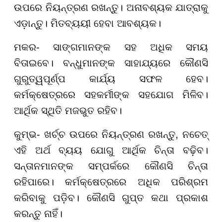
ଉପରେ ନିୟନ୍ତ୍ରଣ ରଖନ୍ତୁ। ଅନାବଶ୍ୟକ ଯାତ୍ରାକୁ
ଏଡ଼ାନ୍ତୁ। ମିତବ୍ୟୟୀ ହେବା ଆବଶ୍ୟକ।
ମକର- ସାଙ୍ଗମାନଙ୍କ ସହ ଅଧିକ ସମୟ
ବିତାଇବେ। ବନ୍ଧୁମାନଙ୍କ ସାହାଯ୍ୟରେ କୌଣସି
ଗୁରୁତ୍ୱପୂର୍ଣ୍ପ କାର୍ଯ୍ୟ ସଫଳ ହେବ।
କର୍ମକ୍ଷେତ୍ରରେ ସହକର୍ମୀଙ୍କ ସହଯୋଗ ମିଳିବ।
ଆର୍ଥିକ ସ୍ଥିତି ମଜଭୁତ ରହିବ।
କୁମ୍ଭ- ଖର୍ଚ୍ଚ ଉପରେ ନିୟନ୍ତ୍ରଣ ରଖନ୍ତୁ, ନଚେତ୍
ଏହି ଅର୍ଥ ବ୍ୟୟ ଯୋଗୁ ଆର୍ଥିକ ଚିନ୍ତା ବଢ଼ିବ।
ସନ୍ତାନମାନଙ୍କ ସମ୍ପର୍କରେ କୌଣସି ଚିନ୍ତା
ରହିପାରେ। କର୍ମକ୍ଷେତ୍ରରେ ଅଧିକ ପରିଶ୍ରମ
କରିବାକୁ ପଡ଼ିବ। କୌଣସି ଗୁପ୍ତ କଥା ପ୍ରକାଶ
କରନ୍ତୁ ନାହିଁ।