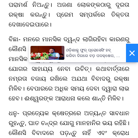
ପରାମର୍ଶ ନିଅନ୍ତୁ। ଅଜଣା ଲୋକଙ୍କଠାରୁ ଦୂରତା
ରକ୍ଷା କରନ୍ତୁ। ପ୍ରେମ ସମ୍ପର୍କରେ ତିକ୍ତତା
ଦେଖାଦେଇପାରେ।
ବିଛା- ମନରେ ମାନସିକ ଦ୍ୱନ୍ଦ ଲାଗିରହିବା କାରଣରୁ
କୌଣସି ନିର୍ଣ୍ଣୟ ନେବାରେ ଅସୁବିଧା ହେବ। ଏହି
×
ଓଡ଼ିଶାକୁ ଫୁଡ୍ ପ୍ରୋସେସିଂ ହବ୍
କରିବା ଦିଗରେ ବଡ଼ ପଦକ୍ଷେପ, ୪୨
ମାନସିକ ଦ୍ୱନ୍ଦକୁ ଦୂର କରିବା ପାଇଁ ଧ୍ୟାନ ଏବଂ
ହଜାରରୁ ଅଧିକ ନିଯୁକ୍ତି ସୁଯୋଗ
ଯୋଗର ସାହାଯ୍ୟ ନେବା ଉଚିତ୍। କଥାବାର୍ତ୍ତାରେ
ନମ୍ରତା ବଜାୟ ରଖିଲେ ଅଯଥା ବିବାଦରୁ ରକ୍ଷା
ମିଳିବ। ବେପାରରେ ଅଧିକ ସମୟ ଦେବା ଦ୍ୱାରା ଲାଭ
ହେବ। ଈଶ୍ୱରଙ୍କ ଆରାଧନା କଲେ ଶାନ୍ତି ମିଳିବ।
ଧନୁ- ପ୍ରତ୍ୟେକ କ୍ଷେତ୍ରରେ ଅତ୍ୟନ୍ତ ସାବଧାନ
ରୁହନ୍ତୁ, ଘାତ ଚନ୍ଦ୍ର ଯୋଗୁ ମାନହାନିର ଭୟ ରହିଛି।
କୌଣସି ବିବାଦରେ ପଡ଼ନ୍ତୁ ନାହିଁ ଏବଂ କ୍ରୋଧ