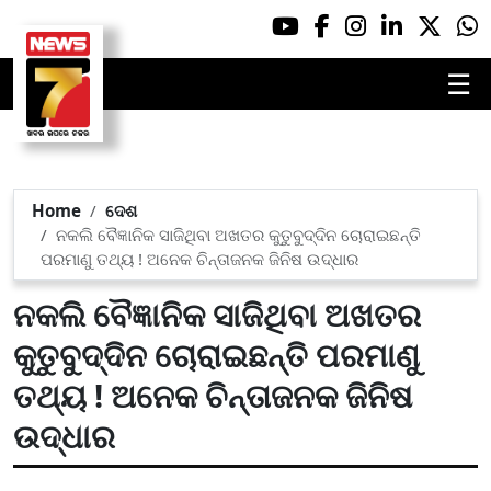
☰
Home
ଦେଶ
ନକଲି ବୈଜ୍ଞାନିକ ସାଜିଥିବା ଅଖତର କୁତୁବୁଦ୍ଦିନ ଚୋରାଇଛନ୍ତି
ପରମାଣୁ ତଥ୍ୟ ! ଅନେକ ଚିନ୍ତାଜନକ ଜିନିଷ ଉଦ୍ଧାର
ନକଲି ବୈଜ୍ଞାନିକ ସାଜିଥିବା ଅଖତର
କୁତୁବୁଦ୍ଦିନ ଚୋରାଇଛନ୍ତି ପରମାଣୁ
ତଥ୍ୟ ! ଅନେକ ଚିନ୍ତାଜନକ ଜିନିଷ
ଉଦ୍ଧାର