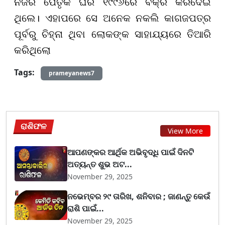
ନିଜର ପୈତୃକ ଘର ୧୯୯୬ରେ ବିକ୍ରି କରିଦେଇ
ଥିଲେ। ଏହାପରେ ସେ ଅନେକ ନକଲି କାଗଜପତ୍ର
ପୂର୍ବରୁ ଚିହ୍ନା ଥିବା ଲୋକଙ୍କ ସାହାଯ୍ୟରେ ତିଆରି
କରିଥିଲୋ
Tags:
prameyanews7
ରାଶିଫଳ
View More
ଆପଣଙ୍କର ଆର୍ଥିକ ଅଭିବୃଦ୍ଧି ପାଇଁ ଦିନଟି
ଅତ୍ୟନ୍ତ ଶୁଭ ଅଟ...
November 29, 2025
ନଭେମ୍ବର ୨୯ ତାରିଖ, ଶନିବାର ; ଜାଣନ୍ତୁ କେଉଁ
ରାଶି ପାଇଁ...
November 29, 2025