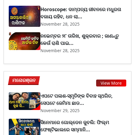
Horoscope: ଦାମ୍ପତ୍ୟ ଜୀବନରେ ମଧୁରତା
ବଜାୟ ରହିବ, ଧନ ଲା...
November 28, 2025
ନଭେମ୍ବର ୨୮ ତାରିଖ, ଶୁକ୍ରବାର ; ଜାଣନ୍ତୁ
କେଉଁ ରାଶି ପାଇ...
November 28, 2025
ମନୋରଞ୍ଜନ
View More
ଏପଟେ ପଳାଶ-ସ୍ମୃତିଙ୍କ ବିବାହ ସ୍ଥଗିତ,
ସେପଟେ ଜେମିମା ଛାଡ...
November 29, 2025
ସିନେମାରେ ଗୋଲ୍ଡେନ ଜୁବଲି: ଫିଲ୍ମ
ଫେଷ୍ଟିଭାଲରେ ସମ୍ମାନି...