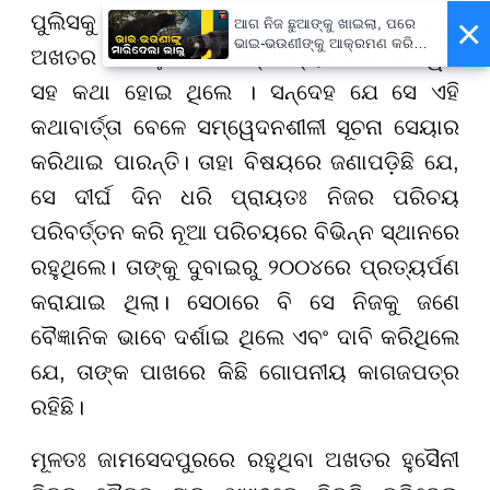
ପୁଲିସକୁ ସନ୍ଦେହ ଯେ ନକଲି ବୈଜ୍ଞାନିକ ସାଜିଥିଲା
×
ଆଗ ନିଜ ଛୁଆଙ୍କୁ ଖାଇଲା, ପରେ
ଭାଇ-ଭଉଣୀଙ୍କୁ ଆକ୍ରମଣ କରି
ଅଖତର ବୋଧହୁଏ କିଛି ଇଣ୍ଟରନ୍ୟାସନାଲ ନେଟୱର୍କ
ମାରିଦେଲା ଭାଲୁ...
ସହ କଥା ହୋଇ ଥିଲେ । ସନ୍ଦେହ ଯେ ସେ ଏହି
କଥାବାର୍ତ୍ତା ବେଳେ ସମ୍ୱେଦନଶୀଳୀ ସୂଚନା ସେୟାର
କରିଥାଇ ପାରନ୍ତି। ତାହା ବିଷୟରେ ଜଣାପଡ଼ିଛି ଯେ,
ସେ ଦୀର୍ଘ ଦିନ ଧରି ପ୍ରାୟତଃ ନିଜର ପରିଚୟ
ପରିବର୍ତ୍ତନ କରି ନୂଆ ପରିଚୟରେ ବିଭିନ୍ନ ସ୍ଥାନରେ
ରହୁଥିଲେ। ତାଙ୍କୁ ଦୁବାଇରୁ ୨୦୦୪ରେ ପ୍ରତ୍ୟର୍ପଣ
କରାଯାଇ ଥିଲା। ସେଠାରେ ବି ସେ ନିଜକୁ ଜଣେ
ବୈଜ୍ଞାନିକ ଭାବେ ଦର୍ଶାଇ ଥିଲେ ଏବଂ ଦାବି କରିଥିଲେ
ଯେ, ତାଙ୍କ ପାଖରେ କିଛି ଗୋପନୀୟ କାଗଜପତ୍ର
ରହିଛି।
ମୂଳତଃ ଜାମସେଦପୁରରେ ରହୁଥିବା ଅଖତର ହୁସୈନୀ