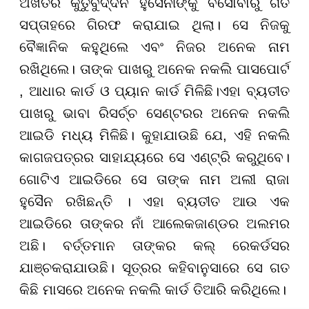
ଅଖତର କୁତୁବୁଦ୍ଦିନ ହୁସୈନୀଙ୍କୁ ବର୍ସୋବାରୁ ଗତ
ସପ୍ତାହରେ ଗିରଫ କରାଯାଇ ଥିଲା। ସେ ନିଜକୁ
ବୈଜ୍ଞାନିକ କହୁଥିଲେ ଏବଂ ନିଜର ଅନେକ ନାମ
ରଖିଥିଲେ। ତାଙ୍କ ପାଖରୁ ଅନେକ ନକଲି ପାସପୋର୍ଟ
, ଆଧାର କାର୍ଡ ଓ ପ୍ୟାନ କାର୍ଡ ମିଳିଛି।ଏହା ବ୍ୟତୀତ
ପାଖରୁ ଭାବା ରିସର୍ଚ୍ଚ ସେଣ୍ଟରର ଅନେକ ନକଲି
ଆଇଡି ମଧ୍ୟ ମିଳିଛି। କୁହାଯାଉଛି ଯେ, ଏହି ନକଲି
କାଗଜପତ୍ରର ସାହାଯ୍ୟରେ ସେ ଏଣ୍ଟ୍ରି କରୁଥିବେ।
ଗୋଟିଏ ଆଇଡିରେ ସେ ତାଙ୍କ ନାମ ଅଲୀ ରାଜା
ହୁସୈନ ରଖିଛନ୍ତି । ଏହା ବ୍ୟତୀତ ଆଉ ଏକ
ଆଇଡିରେ ତାଙ୍କର ନାଁ ଆଲେକଜାଣ୍ଡର ଅଲମର
ଅଛି। ବର୍ତ୍ତମାନ ତାଙ୍କର କଲ୍‌ ରେକର୍ଡସର
ଯାଞ୍ଚକରାଯାଉଛି। ସୂତ୍ରର କହିବାନୁସାରେ ସେ ଗତ
କିଛି ମାସରେ ଅନେକ ନକଲି କାର୍ଡ ତିଆରି କରିଥିଲେ।