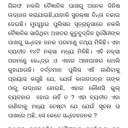
ଗିରଫ ନକଲି ବୈଜ୍ଞାନିକ ପାଖରୁ ଅନେକ ଜିନିଷ
ଉଦ୍ଧାର କରାଯାଇଛି,ଯାହାକି ସୁରକ୍ଷା ଚିନ୍ତା ବଢାଇ
ଦେଇଛି। ମୁମ୍ୱାଇ ପୁଲିସର ସୂତ୍ରାନୁସାରେ ନକଲି
ବୈଜ୍ଞାନିକ ସାଜିଥିବା ଅଖତର କୁତୁବୁଦ୍ଦିନ ହୁସୈନୀଙ୍କ
ପାଖରୁ ସନ୍ଦେହ ଜନକ ପରମାଣୁ ତଥ୍ୟ ମିଳିଛି। ଏହା
ବ୍ୟତୀତ ୧୪ଟି ନକ୍ସା ମଧ୍ୟ ମିଳିଛି। ଏହି ନକ୍ସା
ପରମାଣୁ କେନ୍ଦ୍ର ଓ ଏହାର ଆଖପାଖର ବୋଲି
କୁହାଯାଉଛି। ବର୍ତ୍ତମାନ ପୁଲିସ ଏହି ଜାଣିବାକୁ
ପ୍ରୟାସ କରୁଛି ଯେ, ଯେଉଁ କାଗଜପତ୍ର ତାଙ୍କ
ଠାରୁ ଉଦ୍ଧାର ହୋଇଛି, ଏହାର କୌଣସି ଭୁଲ୍‌
ବ୍ୟବହାର ହୋଇ ନାହିଁ ତ ? ଏହା ବ୍ୟତୀତ ଏହା
ଜାଣିବାକୁ ମଧ୍ୟ ଚେଷ୍ଟା ଯେ ଯେଉଁ ସୂଚନା ତା
ପାଖରେ ଅଛି, ସେ କେତେ ସନ୍ଦେହଜନକ ?