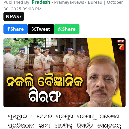
Pradesh
Published By:
- Prameya-News7 Bureau | October
30, 2025 09:08 PM
NEWS7
Share
Tweet
Share
ମୁମ୍ୱାଇ : ଦେଶର ପ୍ରମୁଖ ପରମାଣୁ ଗବେଷଣା
ପ୍ରତିଷ୍ଠାନ ଭାବା ଆଟମିକ୍ ରିସର୍ଚ୍ଚ ସେଣ୍ଟରରୁ