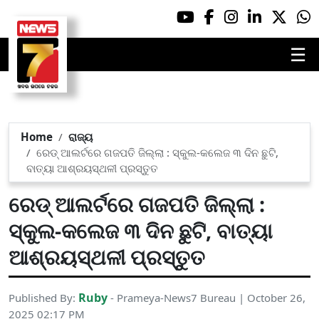
☰
Home
ରାଜ୍ୟ
ରେଡ୍ ଆଲର୍ଟରେ ଗଜପତି ଜିଲ୍ଲା : ସ୍କୁଲ-କଲେଜ ୩ ଦିନ ଛୁଟି,
ବାତ୍ୟା ଆଶ୍ରୟସ୍ଥଳୀ ପ୍ରସ୍ତୁତ
ରେଡ୍ ଆଲର୍ଟରେ ଗଜପତି ଜିଲ୍ଲା :
ସ୍କୁଲ-କଲେଜ ୩ ଦିନ ଛୁଟି, ବାତ୍ୟା
ଆଶ୍ରୟସ୍ଥଳୀ ପ୍ରସ୍ତୁତ
Ruby
Published By:
- Prameya-News7 Bureau | October 26,
2025 02:17 PM