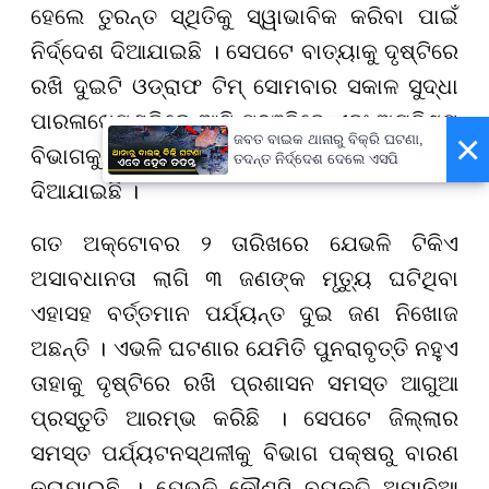
ହେଲେ ତୁରନ୍ତ ସ୍ଥିତିକୁ ସ୍ୱାଭାବିକ କରିବା ପାଇଁ
ନିର୍ଦ୍ଦେଶ ଦିଆଯାଇଛି । ସେପଟେ ବାତ୍ୟାକୁ ଦୃଷ୍ଟିରେ
ରଖି ଦୁଇଟି ଓଡ୍ରାଫ ଟି
ମ୍ ସୋମବାର
ସକାଳ ସୁଦ୍ଧା
ପାରଳାଖେମୁଣ୍ଡିରେ ଆସି ପହଞ୍ଚିବେ ଏବଂ ଅଗ୍ନି
ଶ
ମ
×
ଜବତ ବାଇକ ଥାନାରୁ ବିକ୍ରି ଘଟଣା,
ବିଭାଗକୁ ମଧ୍ୟ ସଜାଗ ରହି
ବା
ପାଇଁ ନିର୍ଦ୍ଦେଶ
ତଦନ୍ତ ନିର୍ଦ୍ଦେଶ ଦେଲେ ଏସପି
ଦିଆଯାଇଛି ।
ଗତ ଅକ୍ଟୋବର ୨ ତାରିଖରେ ଯେଭଳି ଟିକିଏ
ଅସାବଧାନ
ତା ଲାଗି
୩
ଜଣ
ଙ୍କ
ମୃତ୍ୟୁ
ଘଟିଥିବା
ଏହା
ସହ ବର୍ତ୍ତମାନ ପର୍ଯ୍ୟନ୍ତ ଦୁଇ ଜଣ ନିଖୋଜ
ଅଛନ୍ତି । ଏଭଳି ଘଟଣାର ଯେମିତି ପୁନରାବୃତ୍ତି ନହୁଏ
ତାହାକୁ ଦୃଷ୍ଟିରେ ରଖି ପ୍ରଶାସନ ସମସ୍ତ ଆଗୁଆ
ପ୍ରସ୍ତୁତି ଆରମ୍ଭ କରିଛି । ସେପଟେ ଜିଲ୍ଲାର
ସମସ୍ତ ପର୍ଯ୍ୟଟନସ୍ଥଳୀକୁ ବିଭାଗ ପକ୍ଷରୁ ବାରଣ
କରାଯାଇଛି । ଯେଭଳି କୌଣସି ବ୍ୟକ୍ତି ଅମାନିଆ