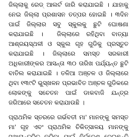
ଜିଲ୍ଲାକୁ ରେ
ଡ୍
ଆଲର୍ଟ ଜାରି କରାଯାଇଛି । ଯାହାକୁ
ନେଇ ଜିଲ୍ଲା ପ୍ରଶାସନ ତତ୍ପର ହୋଇଛି
। ୩ଦିନ
ପାଇଁ ଜିଲ୍ଲାର ସବୁ ସ୍କୁଲକୁ ଛୁଟି ଘୋଷଣା
କରାଯାଇଛି ।
ଜିଲ୍ଲାରେ ରହିଥିବା ବାତ୍ୟା
ଆଶ୍ରୟସ୍ଥଳୀ ଓ ସ୍କୁଲ ଗୃହ ଗୁଡିକୁ ପ୍ରସ୍ତୁତ
କରାଯାଇଛି । ଜିଲ୍ଲାରେ ସମସ୍ତ ସରକାରୀ
ଅଧିକାରୀଙ୍କ
ର
ଆସନ୍ତା ୩୦ ତାରିଖ ପର୍ଯ୍ୟନ୍ତ ଛୁଟି
ବାତିଲ କରାଯାଇଛି । ତଳିଆ ଅଞ୍ଚଳ ଓ ଜିଲ୍ଲାରେ
ଥିବା ୧୩୯ଟି
ଭୁସ୍ଖଳନ
ପ୍ରଭାବିତ ଅଞ୍ଚଳ ଗୁଡିକରେ
ଲୋକଙ୍କୁ ସଚେତନ ପାଇଁ
ଡାକବାଜି ଯନ୍ତ୍ର
ଜରିଆରେ ସଚେତନ କରାଯାଉଛି
।
ପ୍ରାଥମିକ ସ୍ତରରେ ଗର୍ଭବତୀ ମା
’
ମାନଙ୍କୁ ସମସ୍ତ
ମା
’
ଗୃହ ଏବଂ ପ୍ରାଥମିକ ଚିକିତ୍ସାଳୟ ମାନଙ୍କୁ
ସ୍ଥାନାନ୍ତରିତ କରିବା ପାଇଁ ନିର୍ଦ୍ଦେଶ ଦେଇଛନ୍ତି