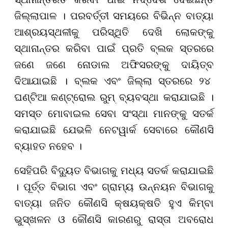
ଜି
ଲ୍ଲା
ପାଳ । ପରବର୍ତ୍ତୀ ସମୟରେ ବିଭିନ୍ନ ବାତ୍ୟା
ଆଶ୍ରୟସ୍ଥଳୀକୁ ପରିସ୍ଥିତି ଦେଖି ଲୋକଙ୍କୁ
ସ୍ଥାନାନ୍ତର କରିବା ପାଇଁ ପ୍ରତି ବ୍ଲକ ସ୍ତରରେ
ଜଣେ ଜଣେ ନୋଡାଲ ଅଫିସରଙ୍କୁ ଦା
ୟିତ୍ବ
ଦିଆଯାଇଛି । ବ୍ଲକ ଏବଂ ଜିଲ୍ଲା
ସ୍ତରରେ
୨୪
ଘଣ୍ଟିଆ କଣ୍ଟ୍ରୋଲ ରୁ
ମ୍
ବ୍ୟବ
ସ୍ଥା
କରାଯାଇଛି ।
ସମସ୍ତ ମୋବାଇଲ ସେବା ସଂସ୍ଥା ମାନଙ୍କୁ ସତର୍କ
କରାଯାଇଛି ଯେଭଳି ନେଟୱାର୍କ ସେବାରେ କୌଣସି
ବ୍ୟାହତ ନହେବ ।
ସେହିପରି ବିଦ୍ୟୁତ ବିଭାଗକୁ ମଧ୍ୟ ସତର୍କ କରାଯାଇଛି
। ପୂର୍ତ୍ତ ବିଭାଗ ଏବଂ ଗ୍ରାମ୍ୟ ଉନ୍ନୟନ ବିଭାଗକୁ
ବାତ୍ୟା ଜନିତ କୌଣସି କ୍ଷୟକ୍ଷତି ହୁଏ କିମ୍ବା
ଭୁସ୍ଖଳନ
ଓ କୌଣସି କାରଣରୁ ରାସ୍ତା ଅବରୋଧ