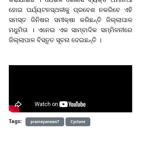
ହୋଇ ପର୍ଯ୍ୟଟନସ୍ଥଳୀକୁ ପ୍ରବେଶ ନକରିବେ ଏହି
ସମସ୍ତ ଜିନିଷର ସମୀକ୍ଷା କରିଛନ୍ତି ଜି
ଲ୍ଲା
ପାଳ
ମଧୁମିତା । ଏନେଇ ଏକ ସାମ୍ବାଦିକ ସମ୍ମିଳନୀରେ
ଜିଲ୍ଲାପାଳ
ବିସ୍ତୃତ ସୂଚନା ଦେଇଛନ୍ତି
।
Tags:
prameyanews7
Cyclone