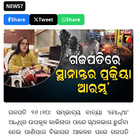
NEWS7
Share
Tweet
Share
ଗଜପତି
୨
୬
।
୧୦
:
ସମ୍ଭାବ୍ୟ ବାତ୍ୟା
‘
ମୋନ୍ଥା
’
ଆନ୍ଧ୍ର ଉପକୂଳ
କା
କିନା
ଡା
ଠାରେ ସ୍ଥଳଭାଗ ଛୁଇଁବା
ନେଇ ପାଣିପାଗ ବିଭାଗର ଆକଳନ ପରେ ଗଜପତି