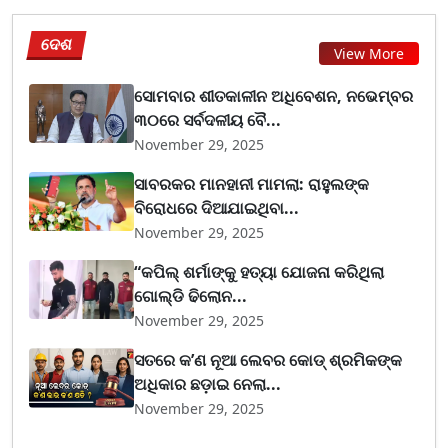
ଦେଶ
View More
ସୋମବାର ଶୀତକାଳୀନ ଅଧିବେଶନ, ନଭେମ୍ବର
୩୦ରେ ସର୍ବଦଳୀୟ ବୈ...
November 29, 2025
ସାବରକର ମାନହାନୀ ମାମଲା: ରାହୁଲଙ୍କ
ବିରୋଧରେ ଦିଆଯାଇଥିବା...
November 29, 2025
“କପିଲ୍ ଶର୍ମାଙ୍କୁ ହତ୍ୟା ଯୋଜନା କରିଥିଲା
ଗୋଲ୍ଡି ଢିଲୋନ...
November 29, 2025
ସତରେ କ’ଣ ନୂଆ ଲେବର କୋଡ୍‌ ଶ୍ରମିକଙ୍କ
ଅଧିକାର ଛଡ଼ାଇ ନେଲା...
November 29, 2025