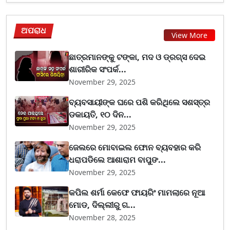
ଅପରାଧ
View More
ଛାତ୍ରମାନଙ୍କୁ ଟଙ୍କା, ମଦ ଓ ଡ୍ରଗ୍ସ ଦେଇ
ଶାରୀରିକ ସଂପର୍କ...
November 29, 2025
ବ୍ୟବସାୟୀଙ୍କ ଘରେ ପଶି କରିଥିଲେ ସଶସ୍ତ୍ର
ଡକାୟତି, ୧୦ ଦିନ...
November 29, 2025
ଜେଲରେ ମୋବାଇଲ ଫୋନ ବ୍ୟବହାର କରି
ଧରାପଡିଲେ ଆଶାରାମ ବାପୁଙ...
November 29, 2025
କପିଲ ଶର୍ମା କେଫେ ଫାୟରିଂ ମାମଲାରେ ନୂଆ
ମୋଡ, ଦିଲ୍ଲୀରୁ ଗ...
November 28, 2025