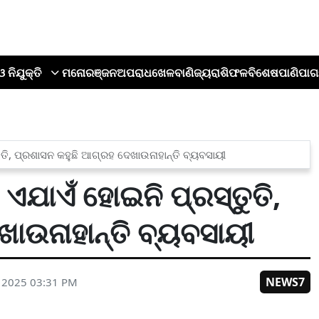
ଓ ନିଯୁକ୍ତି
ମନୋରଞ୍ଜନ
ଅପରାଧ
ଖେଳ
ବାଣିଜ୍ୟ
ରାଶିଫଳ
ବିଶେଷ
ପାଣିପାଗ
ତି, ପ୍ରଶାସନ କହୁଛି ଆଗ୍ରହ ଦେଖାଉନାହାନ୍ତି ବ୍ୟବସାୟୀ
ଏଯାଏଁ ହୋଇନି ପ୍ରସ୍ତୁତି,
ାଉନାହାନ୍ତି ବ୍ୟବସାୟୀ
NEWS7
 2025 03:31 PM