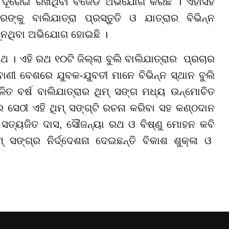
ନ
ଦୂ
ରେଇ ରଖିଥି
ବା ବି
ଜେଡି ଅଭିଯୋଗ କରିଛି । ଏହାସହ
ଙ୍କୁ ବାଲିଯାତ୍ରା ପ୍ରସ୍ତୁତି ଓ ଯାତ୍ରାର ବିଭିନ୍ନ
ୁନଥିବା ଅଭିଯୋଗ ହୋଇଛି ।
ଥ । ଏହି ରଥ ୧୦ଟି ଜିଲ୍ଲା
ବୁ
ଲି ବାଲିଯାତ୍ରାର ପ୍ରଚାର
ଧବାଣୀ ବେଶରେ ଯୁବକ
-
ଯୁବତୀ ମାନେ ବିଭିନ୍ନ ସ୍ଥାନ ବୁଲି
ିତ ବର୍ଷ ବାଲିଯାତ୍ରାର ଥିମ୍ ସଙ୍ଗ ମଧ୍ୟ ଉନ୍ମୋଚିତ
 ସେଠୀ ଏହି ଥିମ୍ ସ
ଙ୍ଗ୍‌
ଟି ରଚନା କରି
ବା
ସହ କଣ୍ଠଦାନ
ି ସତ୍ୟଜିତ ଦାସ
,
ସୌ
ଜନ୍ୟା ରଥ ଓ ବିଷ୍ଣୁ ମୋହନ କ
ବି
ମ୍ ସ
ଙ୍ଗ୍‌
ର ନିର୍ଦ୍ଦେଶନା ଦେଇଛନ୍ତି ବିକାଶ ଶୁକ୍ଳା ଓ