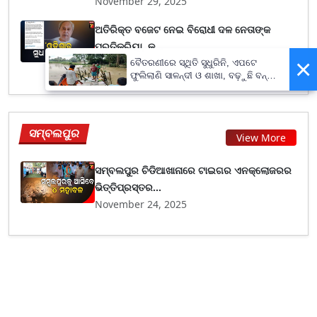
November 29, 2025
ଅତିରିକ୍ତ ବଜେଟ ନେଇ ବିରୋଧୀ ଦଳ ନେତାଙ୍କ
ପ୍ରତିକ୍ରିୟା, କ...
×
November 29, 2025
ବୈତରଣୀରେ ସ୍ଥିତି ସୁଧୁରିନି, ଏପଟେ
ଫୁଲିଲାଣି ସାଳନ୍ଦୀ ଓ ଶାଖା, ବଢ଼ୁଛି ବନ୍ୟା
ଭୟ
ସମ୍ବଲପୁର
View More
ସମ୍ବଲପୁର ଚିଡିଆଖାନାରେ ଟାଇଗର ଏନକ୍ଲୋଜରର
ଭିତ୍ତିପ୍ରସ୍ତର...
November 24, 2025