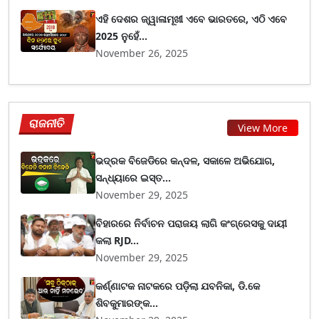
ଏହି ଦେଶର ଜ୍ୱାଳାମୂଖୀ ଏବେ ଭାରତରେ, ଏଠି ଏବେ
2025 ନୁହେଁ...
November 26, 2025
ରାଜନୀତି
View More
ଭଦ୍ରକ ବିଜେଡିରେ କନ୍ଦଳ, ସକାଳେ ଅଭିଯୋଗ,
ସନ୍ଧ୍ୟାରେ ଇସ୍ତ...
November 29, 2025
ବିହାରରେ ନିର୍ବାଚନ ପରାଜୟ ଲାଗି କଂଗ୍ରେସକୁ ଦାୟୀ
କଲା RJD...
November 29, 2025
କର୍ଣ୍ଣାଟକ ନାଟକରେ ପଡ଼ିଲା ଯବନିକା, ଡି.କେ
ଶିବକୁମାରଙ୍କ...