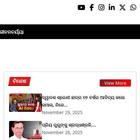
ଜୀବନଚର୍ଯ୍ୟା
ବିଶେଷ
View More
ଦ୍ୱାଦଶ ଶ୍ରେଣୀ ଛାତ୍ର ୧୭ ବର୍ଷର ଆଦିତ୍ୟ କଲେ
କମାଲ, ନିଜେ...
November 29, 2025
ପ୍ରିୟ ଗୁରୁଙ୍କୁ ଶ୍ରଦ୍ଧାଞ୍ଜଳି....
November 28, 2025