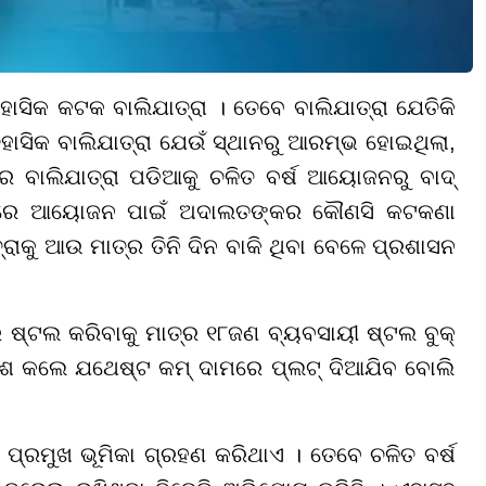
ସିକ କଟକ ବାଲିଯାତ୍ରା । ତେବେ ବାଲିଯାତ୍ରା ଯେତିକି
ିହାସିକ ବାଲିଯାତ୍ରା ଯେଉଁ ସ୍ଥାନରୁ ଆରମ୍ଭ ହୋଇଥିଲା
,
ପର ବାଲିଯାତ୍ରା ପଡିଆକୁ ଚଳିତ ବର୍ଷ ଆୟୋଜନରୁ ବାଦ୍
଼ିଆରେ ଆୟୋଜନ ପାଇଁ ଅଦାଲତଙ୍କର
କୌ
ଣସି କଟକଣା
୍ରାକୁ ଆଉ ମାତ୍ର ତିନି ଦିନ
ବା
କି ଥିବା ବେଳେ ପ୍ରଶାସନ
ଷ୍ଟଲ କରିବାକୁ ମାତ୍ର ୧୮ଜଣ ବ୍ୟବସାୟୀ ଷ୍ଟଲ
ବୁକ୍
ାଶ କଲେ ଯଥେଷ୍ଟ କମ୍ ଦାମରେ ପ୍ଲ
ଟ୍
ଦିଆଯି
ବ
ବୋଲି
ପ୍ରମୁଖ ଭୂମିକା ଗ୍ରହଣ କରିଥାଏ । ତେବେ ଚଳିତ ବର୍ଷ