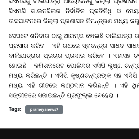
ସିଏମସିକୁ ବାଲିଯାତ୍ରା ଆୟୋଜନରୁ ଜିଲ୍ଲା ପ୍ରଶାସ
ସିଏମସି କାଉନସିଲର ନିର୍ବାଚିତ ପ୍ରତିନିଧି ଓ ମେୟର
ଉଦଘାଟନରେ ଜିଲ୍ଲା ପ୍ରଶାସନ ନିମନ୍ତ୍ରଣ ମଧ୍ୟ କର
ସେପଟେ
ଶନିବାର
ଠାରୁ ଆରମ୍ଭ ହୋଇଛି ବାଲିଯାତ୍ରା ର
ପ୍ରସାର କରି
ବ
। ଏହି ରଥରେ ସ୍ବତନ୍ତ୍ର ସାଧବ ସା
ବାଲିଯାତ୍ରାର ପ୍ରଚାର ପ୍ରସାର କରିବେ । ଏହାସହ ଚଳ
ହୋଇଛି । କମିଶନରେଟ ପୋଲିସର ଏସିପି କୃଷ୍ଣ ଚନ୍ଦ୍ର
ମଧ୍ୟ କରିଛନ୍ତି । ଏସିପି କୃଷ୍ଣଚନ୍ଦ୍ରଙ୍କ ସହ ଏସିପ
ମଧ୍ୟ ଏହି ଗୀତରେ କଣ୍ଠଦାନ କରିଛନ୍ତି । ଏହି ଥି
ସଙ୍ଗୀତରେ ସଜାଇଛନ୍ତି ପ୍ରଫୁଲ୍ଲ ବେହେରା ।
Tags:
prameyanews7