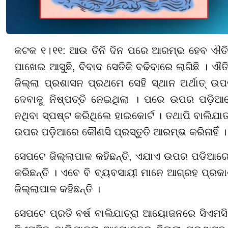
କଟକ
୧
।
୧
୧:
ଆଉ ତିନି ଦିନ ପରେ ଆରମ୍ଭ ହେବ ଐତିହା
ପାଖେଇ ଆସୁଛି
,
ବିବାଦ ସେତିକି
ବ
ଢି
ବା
ରେ ଲାଗିଛି । ଐତ
ଜିଲ୍ଲା ପ୍ରଶାସନ ପ୍ରଥମେ ସେହି ସ୍ଥାନ ଅର୍ଥାତ୍ ଉ
ଦେବାକୁ ନିଷ୍ପତ୍ତି ନେଇଥିଲା । ପରେ ଉପର ପଡ
ନଥି
ବା
ସ୍ପଷ୍ଟ କରିଥିଲେ ହାଇକୋର୍ଟ । ତଥାପି ବାଲିଯାତ
ଉପର ପଡ଼ିଆରେ
କୌ
ଣସି ପ୍ରସ୍ତୁତି ଆରମ୍ଭ କରିନାହିଁ ।
ସେପଟେ ଜିଲ୍ଲାପାଳ କହିଛନ୍ତି
,
ଏଯାଏ ଉପର ପଡିଆରେ 
କରିଛନ୍ତି । ଏବେ ବି
ବ୍ୟବ
ସାୟୀ ମାନେ ଆଗ୍ରହ ପ୍ରକ
ଜିଲ୍ଲାପାଳ କହିଛନ୍ତି ।
ସେପଟେ ପ୍ରତି ବର୍ଷ ବାଲିଯାତ୍ରା ଆୟୋଜନରେ ସିଏମସି 