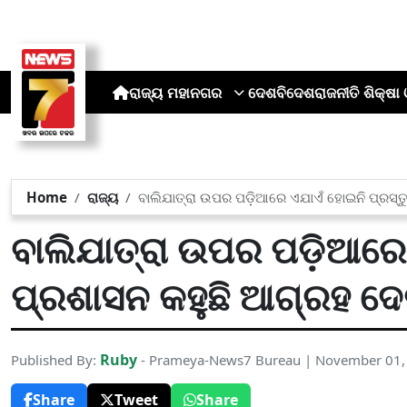
ରାଜ୍ୟ
ମହାନଗର
ଦେଶ
ବିଦେଶ
ରାଜନୀତି
ଶିକ୍ଷା 
Home
ରାଜ୍ୟ
ବାଲିଯାତ୍ରା ଉପର ପଡ଼ିଆରେ ଏଯାଏଁ ହୋଇନି ପ୍ରସ୍ତୁ
ବାଲିଯାତ୍ରା ଉପର ପଡ଼ିଆରେ 
ପ୍ରଶାସନ କହୁଛି ଆଗ୍ରହ ଦେଖ
Ruby
Published By:
- Prameya-News7 Bureau | November 01,
Share
Tweet
Share