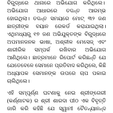
ବିରୁଦ୍ଧରେ ଥାନାରେ ଅଭିଯୋଗ କରିଥିଲେ।
ଅଭିଯୋଗ ଆଧାରରେ
ତଦନ୍ତ ଆରମ୍ଭ
ହୋଇଥିଲା। ତଦନ୍ତ ସମୟରେ ମୋଟ୍ ୩୨ ଜଣ
ଛାତ୍ରୀଙ୍କ ବୟାନ ରେକର୍ଡ କରାଯାଇଥିଲା।
ଏଥିମଧ୍ୟରୁ ୧୭ ଜଣ ଅଭିଯୁକ୍ତଙ୍କ ବିରୁଦ୍ଧରେ
ଅପମାନଜନକ ଭାଷା
,
ଅଶ୍ଳୀଳ ମେସେଜ୍ ଏବଂ
ଶାରୀରିକ ସମ୍ପର୍କ ରଖିବାର ଅଭିଯୋଗ
ଆଣିଥିଲେ। ଛାତ୍ରମାନେ ରିପୋର୍ଟ କରିଛନ୍ତି ଯେ
ଯେତେବେଳେ ସେମାନେ ପ୍ରତିବାଦ କରିଥିଲେ
,
କିଛି
ଅଧ୍ୟାପକ ସେମାନଙ୍କ ଉପରେ ଚାପ ପକାଇ
ଚାଲିଥିଲେ।
ଏହି ସମ୍ପୂର୍ଣ୍ଣ ଘଟଣାକୁ ନେଇ ଶ୍ରୀଙ୍ଗେରୀ
(କର୍ଣ୍ଣାଟକ) ର ଶ୍ରୀ ଶାରଦା ପୀଠ ଏକ ବିବୃତ୍ତି
ଜାରି କରି କହିଛି ଯେ ସ୍ୱାମୀ ଚୈତନ୍ୟାନନ୍ଦ