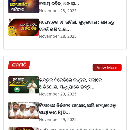
ବଜାୟ ରହିବ, ଧନ ଲା...
November 28, 2025
ନଭେମ୍ବର ୨୮ ତାରିଖ, ଶୁକ୍ରବାର ; ଜାଣନ୍ତୁ
କେଉଁ ରାଶି ପାଇ...
November 28, 2025
ରାଜନୀତି
View More
ଭଦ୍ରକ ବିଜେଡିରେ କନ୍ଦଳ, ସକାଳେ
ଅଭିଯୋଗ, ସନ୍ଧ୍ୟାରେ ଇସ୍ତ...
November 29, 2025
ବିହାରରେ ନିର୍ବାଚନ ପରାଜୟ ଲାଗି କଂଗ୍ରେସକୁ
ଦାୟୀ କଲା RJD...
November 29, 2025