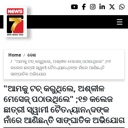
☰
Home
ଦେଶ
"ଆମକୁ ଟଚ୍ କରୁଥିଲେ, ଅଶ୍ଳୀଳ ମେସେଜ୍ ପଠାଉଥିଲେ" ;୧୭
କଲେଜ ଛାତ୍ରୀ ସ୍ୱାମୀ ଚୈତନ୍ୟାନନ୍ଦଙ୍କ ନାଁରେ ଆଣିଛନ୍ତି
ସାଙ୍ଘାତିକ ଅଭିଯୋଗ
"ଆମକୁ ଟଚ୍ କରୁଥିଲେ, ଅଶ୍ଳୀଳ
ମେସେଜ୍ ପଠାଉଥିଲେ" ;୧୭ କଲେଜ
ଛାତ୍ରୀ ସ୍ୱାମୀ ଚୈତନ୍ୟାନନ୍ଦଙ୍କ
ନାଁରେ ଆଣିଛନ୍ତି ସାଙ୍ଘାତିକ ଅଭିଯୋଗ