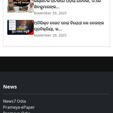
କର୍ଣ୍ଣାଟକ ନାଟକରେ ପଡ଼ିଲା ଯବନିକା, ଡି.କେ
ଶିବକୁମାରଙ୍କ...
November 29, 2025
ଅତିରିକ୍ତ ବଜେଟ ନେଇ ବିରୋଧୀ ଦଳ ନେତାଙ୍କ
ପ୍ରତିକ୍ରିୟା, କ...
November 29, 2025
News
News7 Odia
Prameya-ePaper