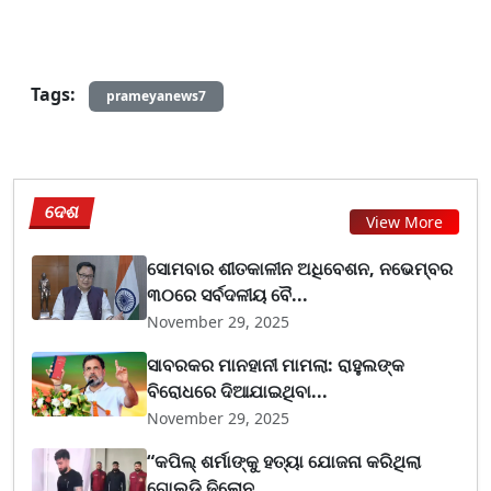
Tags:
prameyanews7
ଦେଶ
View More
ସୋମବାର ଶୀତକାଳୀନ ଅଧିବେଶନ, ନଭେମ୍ବର
୩୦ରେ ସର୍ବଦଳୀୟ ବୈ...
November 29, 2025
ସାବରକର ମାନହାନୀ ମାମଲା: ରାହୁଲଙ୍କ
ବିରୋଧରେ ଦିଆଯାଇଥିବା...
November 29, 2025
“କପିଲ୍ ଶର୍ମାଙ୍କୁ ହତ୍ୟା ଯୋଜନା କରିଥିଲା
ଗୋଲ୍ଡି ଢିଲୋନ...