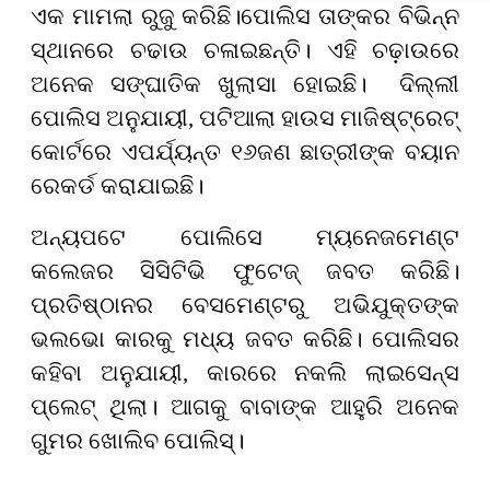
ଥିଲା ଘଟଣା'
ଏକ ମାମଲା ରୁଜୁ କରିଛି।
ପୋଲିସ ତାଙ୍କର ବିଭିନ୍ନ
ସ୍ଥାନରେ ଚଢାଉ ଚଳାଇଛନ୍ତି। ଏହି ଚଢ଼ାଉରେ
ଅନେକ ସଙ୍ଘାତିକ ଖୁଲାସା ହୋଇଛି। ଦିଲ୍ଲୀ
ପୋଲିସ ଅନୁଯାୟୀ
, ପଟିଆଲା ହାଉସ ମାଜିଷ୍ଟ୍ରେଟ୍
କୋର୍ଟରେ ଏପର୍ଯ୍ୟନ୍ତ ୧୬ଜଣ ଛାତ୍ରୀଙ୍କ ବୟାନ
ରେକର୍ଡ କରାଯାଇଛି।
ଅନ୍ୟପଟେ ପୋଲିସେ ମ୍ୟନେଜମେଣ୍ଟ
କଲେଜର ସିସିଟିଭି ଫୁଟେଜ୍ ଜବତ କରିଛି।
ପ୍ରତିଷ୍ଠାନର ବେସମେଣ୍ଟରୁ ଅଭିଯୁକ୍ତଙ୍କ
ଭଲଭୋ କାରକୁ ମଧ୍ୟ ଜବତ କରିଛି। ପୋଲିସର
କହିବା ଅନୁଯାୟୀ
, କାରରେ ନକଲି ଲାଇସେନ୍ସ
ପ୍ଲେଟ୍ ଥିଲା। ଆଗକୁ ବାବାଙ୍କ ଆହୁରି ଅନେକ
ଗୁମର ଖୋଲିବ ପୋଲିସ୍।