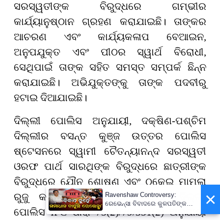
ସରସ୍ୱତୀଙ୍କ ବିରୁଦ୍ଧରେ ଗମ୍ଭୀର
କାର୍ଯ୍ୟାନୁଷ୍ଠାନ ଗ୍ରହଣ କରାଯାଇଛି। ତାଙ୍କର
ଆଚରଣ ଏବଂ କାର୍ଯ୍ୟକଳାପ ବେଆଇନ,
ଅନୁପଯୁକ୍ତ ଏବଂ ପୀଠର ସ୍ୱାର୍ଥ ବିରୋଧୀ,
ସେଥିପାଇଁ ତାଙ୍କ ସହିତ ସମସ୍ତ ସମ୍ପର୍କ ଛିନ୍ନ
କରାଯାଇଛି। ଅଭିଯୁକ୍ତଙ୍କୁ ତାଙ୍କ ପଦବୀରୁ
ହଟାଇ ଦିଆଯାଇଛି।
ଦିଲ୍ଲୀ ପୋଲିସ ଅନୁଯାୟୀ
, ଦକ୍ଷିଣ-ପଶ୍ଚିମ
ଦିଲ୍ଲୀର ବସନ୍ତ କୁଞ୍ଜ ଉତ୍ତର ପୋଲିସ
ଷ୍ଟେସନରେ ସ୍ୱାମୀ ଚୈତନ୍ୟାନନ୍ଦ ସରସ୍ୱତୀ
ଓରଫ ପାର୍ଥ ସାରଥିଙ୍କ ବିରୁଦ୍ଧରେ ଛାତ୍ରୀଙ୍କ
ବିରୁଦ୍ଧରେ ଯୌନ ଶୋଷଣ ଏବଂ ଠକେଇ ମାମଲା
×
ରୁଜୁ କରାଯାଇଛି। ଅଭିଯୋଗ ପରେ, ଦିଲ୍ଲୀ
Ravenshaw Controversy:
ରେଭେନ୍ସା ବିବାଦରେ କୁଳପତିଙ୍କ
ପୋଲିସ IPC ଧାରା 75(2)/79/351(2) ଅନୁଯାୟୀ
ପ୍ରଥମ ପ୍ରତିକ୍ରିୟା- 'ଅନାବଶ୍ୟକ