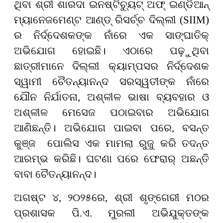
ଥିବା ଶ୍ରୀ ଶାରଦା ଇନଷ୍ଟିଚ୍ୟୁଟ୍ ଅଫ୍ ଇଣ୍ଡିଆନ୍
ମ୍ୟାନେଜମେଣ୍ଟ ଆଣ୍ଡ୍ ରିସର୍ଚ୍ଚ ଦିଲ୍ଲୀ (
SIIM)
ର ନିର୍ଦ୍ଦେଶକଙ୍କ ନାଁରେ ଏକ ସାଙ୍ଘାତିକ୍
ଅଭିଯୋଗ ହୋଇଛି। ଏଠାରେ ପଢ଼ୁଥିବା
ଛାତ୍ରୀମାନେ ଦିଲ୍ଲୀ କ୍ୟାମ୍ପସର ନିର୍ଦ୍ଦେଶକ
ସ୍ୱାମୀ ଚୈତନ୍ୟାନନ୍ଦ ସରସ୍ୱତୀଙ୍କ ନାଁରେ
ଯୌନ ନିର୍ଯାତନା, ଅଶ୍ଳୀଳ ଭାଷା ବ୍ୟବହାର ଓ
ଅଶ୍ଳୀଳ ମେସେଜ ପଠାଇବାର ଅଭିଯୋଗ
ଆଣିଛନ୍ତି। ଅଭିଯୋଗ ପାଇବା ପରେ, ବସନ୍ତ
କୁଞ୍ଜ ପୋଲିସ ଏକ ମାମଲା ରୁଜୁ କରି ତଦନ୍ତ
ଆରମ୍ଭ କରିଛି। ଘଟଣା ପରେ ଫେରାର୍ ଅଛନ୍ତି
ବାବା ଚୈତନ୍ୟାନନ୍ଦ।
ଅଗଷ୍ଟ ୪
,
୨୦୨୫ରେ
,
ଶ୍ରୀ ଶୃଙ୍ଗେରୀ ମଠର
ପ୍ରଶାସକ ପି.ଏ. ମୁରଲୀ ଅଭିଯୁକ୍ତଙ୍କ