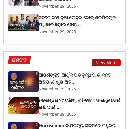
November 29, 2025
ସତରେ କ’ଣ ନୂଆ ଲେବର କୋଡ୍‌ ଶ୍ରମିକଙ୍କ
ଅଧିକାର ଛଡ଼ାଇ ନେଲା...
November 29, 2025
ରାଶିଫଳ
View More
ଆପଣଙ୍କର ଆର୍ଥିକ ଅଭିବୃଦ୍ଧି ପାଇଁ ଦିନଟି
ଅତ୍ୟନ୍ତ ଶୁଭ ଅଟ...
November 29, 2025
ନଭେମ୍ବର ୨୯ ତାରିଖ, ଶନିବାର ; ଜାଣନ୍ତୁ କେଉଁ
ରାଶି ପାଇଁ...
November 29, 2025
Horoscope: ଦାମ୍ପତ୍ୟ ଜୀବନରେ ମଧୁରତା