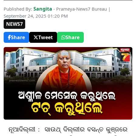
Sangita
Published By:
- Prameya-News7 Bureau |
September 24, 2025 01:20 PM
NEWS7
Share
Tweet
Share
ନୂଆଦିଲ୍ଲୀ : ସାଉଥ୍ ଦିଲ୍ଲୀର ବସନ୍ତ କୁଞ୍ଜରେ