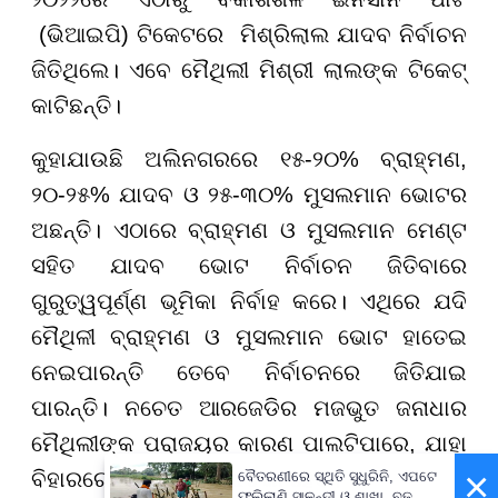
(ଭିଆଇପି) ଟିକେଟରେ ମିଶ୍ରିଲାଲ ଯାଦବ ନିର୍ବାଚନ
ଜିତିଥିଲେ। ଏବେ ମୈଥିଲୀ ମିଶ୍ରୀ ଲାଲଙ୍କ ଟିକେଟ୍
କାଟିଛନ୍ତି।
କୁହାଯାଉଛି ଅଲିନଗରରେ ୧୫-୨୦% ବ୍ରାହ୍ମଣ,
୨୦-୨୫% ଯାଦବ ଓ ୨୫-୩୦% ମୁସଲମାନ ଭୋଟର
ଅଛନ୍ତି। ଏଠାରେ ବ୍ରାହ୍ମଣ ଓ ମୁସଲମାନ ମେଣ୍ଟ
ସହିତ ଯାଦବ ଭୋଟ ନିର୍ବାଚନ ଜିତିବାରେ
ଗୁରୁତ୍ୱପୂର୍ଣ୍ଣ ଭୂମିକା ନିର୍ବାହ କରେ। ଏଥିରେ ଯଦି
ମୈଥିଳୀ ବ୍ରାହ୍ମଣ ଓ ମୁସଲମାନ ଭୋଟ ହାତେଇ
ନେଇପାରନ୍ତି ତେବେ ନିର୍ବାଚନରେ ଜିତିଯାଇ
ପାରନ୍ତି। ନଚେତ ଆରଜେଡିର ମଜଭୁତ ଜନାଧାର
ମୈଥିଲୀଙ୍କ ପରାଜୟର କାରଣ ପାଲଟିପାରେ, ଯାହା
×
ବିହାରରେ ଏନଡିଏ ଲାଗି ଝଟକା ହେବ।
ବୈତରଣୀରେ ସ୍ଥିତି ସୁଧୁରିନି, ଏପଟେ
ଫୁଲିଲାଣି ସାଳନ୍ଦୀ ଓ ଶାଖା, ବଢ଼ୁଛି