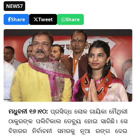
NEWS7
Share
Tweet
Share
ମଧୁବନୀ ୧୬।୧୦:
ପ୍ରସିଦ୍ଧ ଲୋକ ଗାୟିକା ମୈଥିଲୀ
ଠାକୁରଙ୍କ ପଲିଟିକାଲ ଡେବ୍ୟୁ ହୋଇ ସାରିଛି। ସେ
ବିହାରର ନିର୍ବାଚନୀ ସମରକୁ ନୂଆ ରଙ୍ଗ ଦେଇ