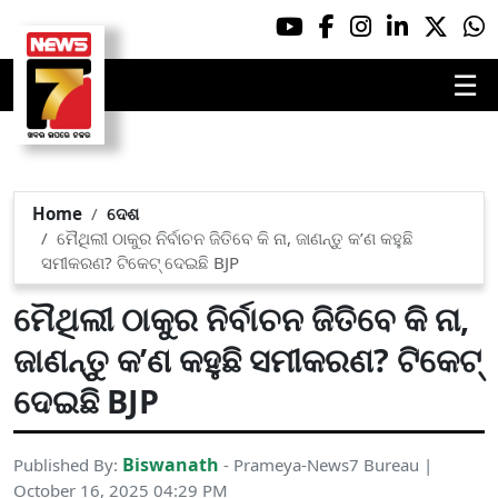
☰
Home
ଦେଶ
ମୈଥିଲୀ ଠାକୁର ନିର୍ବାଚନ ଜିତିବେ କି ନା, ଜାଣନ୍ତୁ କ’ଣ କହୁଛି
ସମୀକରଣ? ଟିକେଟ୍ ଦେଇଛି BJP
ମୈଥିଲୀ ଠାକୁର ନିର୍ବାଚନ ଜିତିବେ କି ନା,
ଜାଣନ୍ତୁ କ’ଣ କହୁଛି ସମୀକରଣ? ଟିକେଟ୍
ଦେଇଛି BJP
Biswanath
Published By:
- Prameya-News7 Bureau |
October 16, 2025 04:29 PM