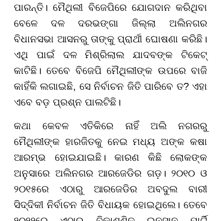
ପାରନ୍ତି। ମୈଥିଲୀ ବିଜେପିରେ ଯୋଗଦାନ କରିଥିବା
ବେଳେ ଦଳ ଦରଭଙ୍ଗା ଜିଲ୍ଲା ଅଲିନଗର
ବିଧାନସଭା ଆସନରୁ ତାଙ୍କୁ ପ୍ରାର୍ଥୀ ଘୋଷଣା କରିଛି।
ଏଥି ପାଇଁ ଦଳ ମିଶ୍ରିଲାଲ ଯାଦବଙ୍କ ଟିକେଟ୍
କାଟିଛି। ତେବେ ବିଜେପି ମୈଥିଲୀଙ୍କ ଉପରେ ବାଜି
କାହିଁକି ଲଗାଇଛି, ସେ ନିର୍ବାଚନ ଜିତି ପାରିବେ ତ? ଏହା
ଏବେ ବଡ଼ ପ୍ରଶ୍ନ ପାଲଟିଛି।
କଥା କେବଳ ଏତିକିରେ ନାହିଁ ଅଲି ନଗରରୁ
ମୈଥିଲୀଙ୍କ ହାରଜିତକୁ ନେଇ ମଧ୍ୟ ଅଙ୍କ କଷା
ଆରମ୍ଭ ହୋଇଯାଇଛି। କାରଣ କିଛି ଲୋକଙ୍କ
ଅନୁସାରେ ଅଲିନଗର ଆରଜେଡିର ଗଡ଼। ୨୦୧୦ ଓ
୨୦୧୫ରେ ଏଠାରୁ ଆରଜେଡିର ଅବଦୁଲ ବାରୀ
ସିଦ୍ଦିକୀ ନିର୍ବାଚନ ଜିତି ବିଧାୟକ ହୋଇଥିଲେ। ତେବେ
୨୦୨୨ରେ ଏଠାରୁ ବିକାଶଶିଳ ଇନସାନ ପାର୍ଟି