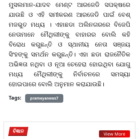
ମୁସଲମାନ-ଯାଦବ ମେଣ୍ଟ ଆରଜେଡି ସପକ୍ଷରେ
ଯାଉଛି ଓ ଏହି ସମୀକରଣ ଆରଜେଡି ପାଇଁ ବେଶ୍
ମଜଭୁତ ମଧ୍ୟ । ଏହାଛଡା ଅଲିନଗରରେ ବିଜେପି
ନେତାମାନେ ମୈଥିଲୀଙ୍କୁ ବାହାରର ବୋଲି କହି
ବିରୋଧ କରୁଛନ୍ତି ଓ ସ୍ଥାନୀୟ ନେତା ସଞ୍ଜୟ
ସିଂହଙ୍କୁ ସମର୍ଥନ କରୁଛନ୍ତି। ଏହା ଛଡା ରାଜନୈତିକ
ଅଭିଜ୍ଞତା ନଥିବା ଓ ନୂଆ ଚେହେରା ହୋଇଥିବା ଯୋଗୁ
ମଧ୍ୟ ମୈଥିଲୀଙ୍କୁ ନିର୍ବାଚନରେ ସମସ୍ୟା
ହୋଇପାରେ ବୋଲି ଅନୁମାନ କରାଯାଉଛି।
Tags:
prameyanews7
ବିଜ୍ଞାନ
View More