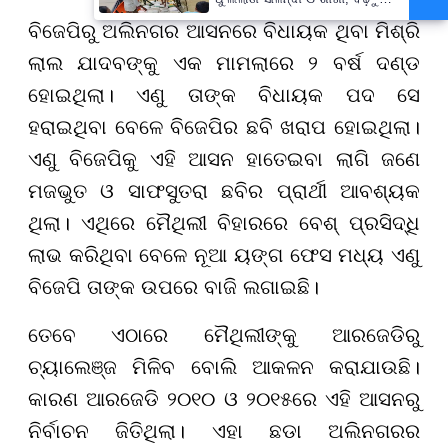
ବନ୍ୟା ଭୟ
ବିଜେପିରୁ ଅଲିନଗର ଆସନରେ ବିଧାୟକ ଥିବା ମିଶ୍ରି
ଲାଲ ଯାଦବଙ୍କୁ ଏକ ମାମଲାରେ ୨ ବର୍ଷ ଦଣ୍ଡ
ହୋଇଥିଲା। ଏଣୁ ତାଙ୍କ ବିଧାୟକ ପଦ ସେ
ହରାଇଥିବା ବେଳେ ବିଜେପିର ଛବି ଖରାପ ହୋଇଥିଲା।
ଏଣୁ ବିଜେପିକୁ ଏହି ଆସନ ହାତେଇବା ଲାଗି ଜଣେ
ମଜଭୁତ ଓ ସାଫସୁତରା ଛବିର ପ୍ରାର୍ଥୀ ଆବଶ୍ୟକ
ଥିଲା। ଏଥିରେ ମୈଥିଲୀ ବିହାରରେ ବେଶ୍ ପ୍ରସିଦ୍ଧି
ଲାଭ କରିଥିବା ବେଳେ ନୂଆ ୟଙ୍ଗ ଫେସ ମଧ୍ୟ ଏଣୁ
ବିଜେପି ତାଙ୍କ ଉପରେ ବାଜି ଲଗାଇଛି।
ତେବେ ଏଠାରେ ମୈଥିଲୀଙ୍କୁ ଆରଜେଡିରୁ
ଚ୍ୟାଲେଞ୍ଜ ମିଳିବ ବୋଲି ଆକଳନ କରାଯାଉଛି।
କାରଣ ଆରଜେଡି ୨୦୧୦ ଓ ୨୦୧୫ରେ ଏହି ଆସନରୁ
ନିର୍ବାଚନ ଜିତିଥିଲା। ଏହା ଛଡା ଅଲିନଗରର