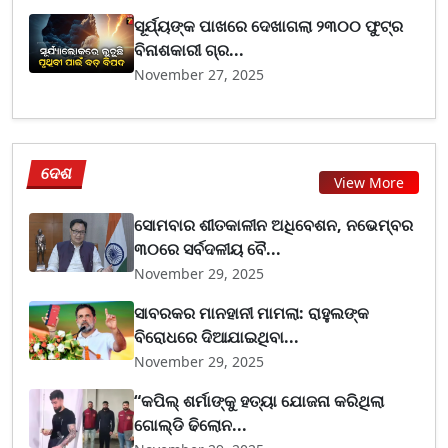
ସୂର୍ଯ୍ୟଙ୍କ ପାଖରେ ଦେଖାଗଲା ୨୩୦୦ ଫୁଟ୍‌ର
ବିନାଶକାରୀ ଗ୍ର...
November 27, 2025
ଦେଶ
View More
ସୋମବାର ଶୀତକାଳୀନ ଅଧିବେଶନ, ନଭେମ୍ବର
୩୦ରେ ସର୍ବଦଳୀୟ ବୈ...
November 29, 2025
ସାବରକର ମାନହାନୀ ମାମଲା: ରାହୁଲଙ୍କ
ବିରୋଧରେ ଦିଆଯାଇଥିବା...
November 29, 2025
“କପିଲ୍ ଶର୍ମାଙ୍କୁ ହତ୍ୟା ଯୋଜନା କରିଥିଲା
ଗୋଲ୍ଡି ଢିଲୋନ...