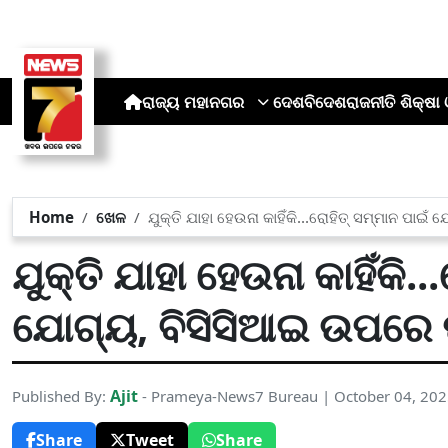
ରାଜ୍ୟ
ମହାନଗର
ଦେଶ
ବିଦେଶ
ରାଜନୀତି
ଶିକ୍ଷା 
Home
ଖେଳ
ଯୁକ୍ତି ଯାହା ହେଉନା କାହିଁକି...ରୋହିତ୍ ସମ୍ମାନ ପାଇ
ଯୁକ୍ତି ଯାହା ହେଉନା କାହିଁକି.
ଯୋଗ୍ୟ, ବିସିସିଆଇ ଉପରେ ପ
Ajit
Published By:
- Prameya-News7 Bureau | October 04, 20
Share
Tweet
Share