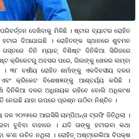
ିବର୍ତ୍ତନ ଦେଖିବାକୁ ମିଳିଛି । ଷ୍ଟାର ବ୍ୟାଟର ରୋହିତ
ହଟାଇ ଦିଆଯାଇଛି । ରୋହିତଙ୍କ ସ୍ଥାନରେ ଶୁବମନ
 ଗସ୍ତରେ ତିନି ମ୍ୟାଚ୍ ବିଶିଷ୍ଟ
ଦିନିକିଆ
ସିରିଜରେ
ଷ୍ଟ କ୍ରିକେଟରୁ ଅବସର ପରେ
,
ଗିଲଙ୍କୁ ଖେଳର ଲମ୍ବା
ା ।
୩୮ ବର୍ଷୀୟ ରୋହିତ ଶର୍ମାଙ୍କୁ ଏକଦିବସୀୟ
ଦଳର
ଂ କ୍ରିକେଟ ବିଶେଷଜ୍ଞଙ୍କୁ ଆଶ୍ଚର୍ଯ୍ୟ କରିଛି ।
ମା
ଦିନିକିଆ
ଦଳର ଅଧିନାୟକ ରହିବେ ବୋଲି ଅଧିକାଂଶ
ତି ନେଇଛି ଯାହା ଉପରେ ପ୍ରଶ୍ନ ଉଠିବା ନିଶ୍ଚିତ ।
ୀୟ ଦଳ ୨୦୨୫ରେ ଆଇସିସି
ଚାମ୍ପିଅନ୍ସ ଟ୍ରଫି ଜିତିଥିଲା ।
ଟାଇବା ବୁଝିବା ବାହାରେ । ଯଦି ତାଙ୍କୁ ହଟାଇବା କଥା
ା କ'ଣ ଉଚିତ ନଥିଲା । ରୋହିତ୍ ଅଷ୍ଟ୍ରେଲିଆ ବିପକ୍ଷ