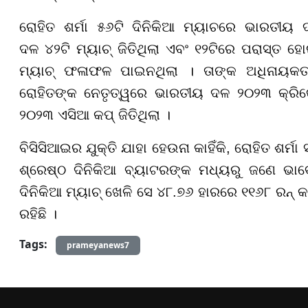
ରୋହିତ ଶର୍ମା ୫୬ଟି ଦିନିକିଆ ମ୍ୟାଚରେ ଭାରତୀୟ ଦ
ଦଳ ୪୨ଟି ମ୍ୟାଚ୍ ଜିତିଥିଲା ଏବଂ ୧୨ଟିରେ ପରାସ୍ତ 
ମ୍ୟାଚ୍ ଫଳାଫଳ ପାଇନଥିଲା । ତାଙ୍କ ଅଧିନାୟକତ
ରୋହିତଙ୍କ ନେତୃତ୍ୱରେ
ଭାରତୀୟ ଦଳ ୨୦୨୩ କ୍ରିକେ
୨୦୨୩ ଏସିଆ କପ୍ ଜିତିଥିଲା ।
ବିସିସିଆଇର ଯୁକ୍ତି ଯାହା ହେଉନା କାହିଁକି
,
ରୋହିତ ଶର୍ମା
ଶ୍ରେଷ୍ଠ ଦିନିକିଆ ବ୍ୟାଟରଙ୍କ ମଧ୍ୟରୁ ଜଣେ ଭା
ଦିନିକିଆ ମ୍ୟାଚ୍ ଖେଳି ସେ ୪୮.୭୬ ହାରରେ ୧୧୬୮ ରନ୍ କର
ରହିଛି ।
Tags:
prameyanews7