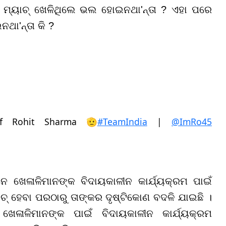
ମ୍ୟାଚ୍ ଖେଳିଥିଲେ ଭଲ ହୋଇନଥା'ନ୍ତା ?
ଏହା ପରେ
ନଥା'ନ୍ତା କି
?
of Rohit Sharma 🫡
#TeamIndia
|
@ImRo45
ଖେଳାଳିମାନଙ୍କ ବିଦାୟକାଳୀନ କାର୍ଯ୍ୟକ୍ରମ ପାଇଁ
 ହେବା ପରଠାରୁ ତାଙ୍କର ଦୃଷ୍ଟିକୋଣ ବଦଳି ଯାଇଛି ।
େଳାଳିମାନଙ୍କ ପାଇଁ ବିଦାୟକାଳୀନ କାର୍ଯ୍ୟକ୍ରମ