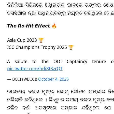
ଦିନିକିଆ
ସିରିଜରେ ଅଧିନାୟକ ଭାବରେ ତାଙ୍କର ଶେଷ 
ବିସିସିଆଇ
ନୂଆ ଅଧିନାୟକଙ୍କୁ ନିଯୁକ୍ତ କରିଥିଲେ ହୋଇ
𝙏𝙝𝙚 𝙍𝙤-𝙃𝙞𝙩 𝙀𝙛𝙛𝙚𝙘𝙩 🔥
Asia Cup 2023 🏆
ICC Champions Trophy 2025 🏆
A salute to the ODI Captaincy tenure 
pic.twitter.com/hdj8I3zrQT
— BCCI (@BCCI)
October 4, 2025
ଭାରତୀୟ ଦଳର ମୁଖ୍ୟ କୋଚ୍ ଗୌତମ ଗମ୍ଭୀର ଦିନେ 
ଓକିଲାତି କରିଥିଲେ । କିନ୍ତୁ
ଭାରତୀୟ ଦଳର ମୁଖ୍ୟ କୋଚ୍
ଚଳିତ ବର୍ଷ ଅଗଷ୍ଟରେ
ଗମ୍ଭୀର କହିଥିଲେ ଯେ ଖ