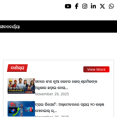
ଜୀବନଚର୍ଯ୍ୟା
ବାଣିଜ୍ୟ
View More
ସତରେ କ’ଣ ନୂଆ ଲେବର କୋଡ୍‌ ଶ୍ରମିକଙ୍କ
ଅଧିକାର ଛଡ଼ାଇ ନେଲା...
November 29, 2025
ଟ୍ରାଇ ରିପୋର୍ଟ : ଅକ୍ଟୋବରରେ ପ୍ରାୟ ୨୦ ଲକ୍ଷ
ମୋବାଇଲ୍ ଗ୍...
November 29, 2025