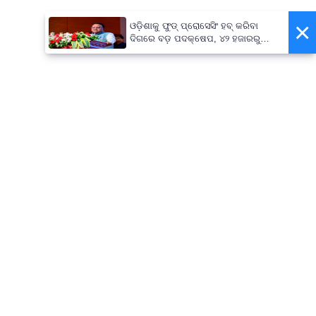
×
ଓଡ଼ିଶାକୁ ଫୁଡ୍ ପ୍ରୋସେସିଂ ହବ୍ କରିବା
ଦିଗରେ ବଡ଼ ପଦକ୍ଷେପ, ୪୨ ହଜାରରୁ
ଅଧିକ ନିଯୁକ୍ତି ସୁଯୋଗ