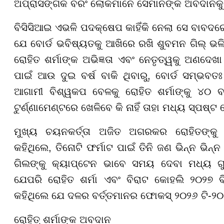
ଅପ୍ରାସଙ୍ଗିକ ବରଂ
ଲୋକମାନେ ସେମାନଙ୍କ ଅବଦାନକୁ 
ବିସିସିଆଇ ଏଭଳି ପଦକ୍ଷେପ କାହିଁକି ନେଲା ସେ ବାବଦରେ
ଯେ ବୋର୍ଡ ଭବିଷ୍ୟତକୁ ଆଖିରେ ରଖି ଶୁବମନ ଗିଲ୍ ଭଳ
ରୋହିତ ଶର୍ମାଙ୍କ ଅଭିଜ୍ଞତା ଏବଂ ନେତୃତ୍ୱକୁ ଅଣଦେଖା
ପାଇଁ ଆଉ ଦୁଇ ବର୍ଷ ବାକି ଥିବାରୁ
,
ବୋର୍ଡ ସମ୍ଭବତଃ 
ଆଗାମୀ ବିଶ୍ୱକପ ବେଳକୁ
ରୋହିତ ଶର୍ମାଙ୍କୁ ୪୦
ଟୁର୍ଣ୍ଣାମେଣ୍ଟରେ ଖେଳିବେ କି ନାହିଁ ତାହା ମଧ୍ୟ ସ୍ପଷ୍ଟ 
ମୁଖ୍ୟ ଚୟନକର୍ତ୍ତା ଅଜିତ ଅଗରକର ରୋହିତଙ୍କୁ
କହିଥିଲେ,
ତିନୋଟି ଫର୍ମାଟ ପାଇଁ ତିନି ଜଣ ଭିନ୍ନ ଭି
ଗିଲଙ୍କୁ କ୍ୟାପ୍ଟେନ ଭାବେ ସମୟ ଦେବା ମଧ୍ୟ ଗୁରୁ
ଯେପରି ରୋହିତ ଶର୍ମା ଏବଂ ବିରାଟ କୋହଲି ୨୦୨୭ 
କହିଥିଲେ ଯେ ଦଳର ବର୍ତ୍ତମାନର ଫୋକସ୍ ୨୦୨୬ ଟି-୨୦
ରୋହିତ୍ ଶର୍ମାଙ୍କ ଅବଦାନ