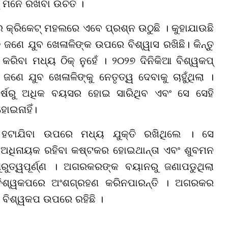
ମନେ ରଖିବା ଉଚିତ ।
 କ୍ରିକେଟ୍ ମହଲରେ ଏବେ ପ୍ରଶ୍ନ ଉଠୁଛି । କୁହାଯାଉଛି
ି ଜଣେ ଯୁବ ଖେଳାଳିଙ୍କ ଉପରେ ବିଶ୍ୱାସ ରଖିଛି।
କିନ୍ତୁ
 କରିବା ମଧ୍ୟ ଠିକ୍ ନୁହେଁ । ୨୦୨୭
ଦିନିକିଆ
ବିଶ୍ୱକପ୍
ଜଣେ ଯୁବ ଖେଳାଳିଙ୍କୁ ନେତୃତ୍ୱ ଦେବାକୁ ଚାହୁଁଥିଲା ।
 ବର୍ଷରୁ ଅଧିକ ବୟସର ହୋଇ ସାରିଥିବ
ଏବଂ ସେ ସେହି
ହୋଇନାହିଁ।
 ହଟାଯିବା ଉପରେ ମଧ୍ୟ ଯୁକ୍ତି ରଖିଥିଲେ । ସେ
ନ୍ନ ଅଧିନାୟକ ରହିବା କଷ୍ଟକର ହୋଇଥାନ୍ତା ଏବଂ ଶୁବମନ
ତ୍ୱପୂର୍ଣ୍ଣ ।
ଅଗରକରଙ୍କ ବୟାନରୁ ଜଣାପଡୁଥିଲା
ବିଶ୍ୱକପରେ ଅଂଶଗ୍ରହଣ କରିନପାରନ୍ତି ।
ଅଗରକର
 ବିଶ୍ୱକପ ଉପରେ ରହିଛି ।