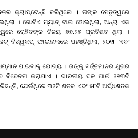
ଳର କ୍ୟାପ୍ଟେନ୍ସି କରିଥିଲେ । ତାଙ୍କ ନେତୃତ୍ୱରେ
ହୋଇଥିଲା । ଗୋଟିଏ ମ୍ୟାଚ୍ ଟାଇ ହୋଇଥିଲା
,
ଅନ୍ୟ ଏକ
୍ୱରେ ରୋହିତଙ୍କ ବିଜୟ ୭୭.୨୭ ପ୍ରତିଶତ
ଥିଲା ।
ଟ୍ ବିଶ୍ୱକପ୍ ଫାଇନାଲରେ ପହଞ୍ଚିଥିଲା, ୨୦୧୮ ଏବଂ
 ସମ୍ମାନ ପାଇବାକୁ ଯୋଗ୍ୟ । ତାଙ୍କୁ ବର୍ତ୍ତମାନର ଯୁଗର
ବେ ବିବେଚନା କରାଯାଏ । ଭାରତୀୟ ଦଳ ପାଇଁ ୨୭୩ଟି
ିଛନ୍ତି
,
ଯେଉଁଥିରେ ୩୨ଟି ଶତକ ଏବଂ ୫୮ଟି ଅର୍ଦ୍ଧଶତକ