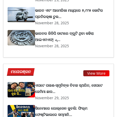
ଭାରତ ଏବଂ ଆମେରିକା ମଧ୍ୟରେ ୭,୯୯୫ କୋଟିର
ପ୍ରତିରକ୍ଷା ଚୁକ...
November 28, 2025
ଭାରତର ଜିଡିପି ଡାଟାରେ ତ୍ରୁଟି ଥିବା କହିଲା
ଆଇଏମଏଫ୍‌: ନ୍...
November 28, 2025
ମନୋରଞ୍ଜନ
View More
ଏପଟେ ପଳାଶ-ସ୍ମୃତିଙ୍କ ବିବାହ ସ୍ଥଗିତ, ସେପଟେ
ଜେମିମା ଛାଡ...
November 29, 2025
ସିନେମାରେ ଗୋଲ୍ଡେନ ଜୁବଲି: ଫିଲ୍ମ
ଫେଷ୍ଟିଭାଲରେ ସମ୍ମାନି...