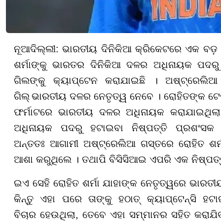
ନୂଆଦିଲ୍ଲୀ
:
ଭାରତୀୟ ଦିନିକିଆ କ୍ରିକେଟରେ ଏକ ବଡ଼ ପର
ଶର୍ମାଙ୍କୁ ଭାରତର ଦିନିକିଆ
ଦଳର ଅଧିନାୟକ ପଦରୁ 
ଗିଲଙ୍କୁ କ୍ୟାପ୍ଟେନ କରାଯାଇଛି । ଅଷ୍ଟ୍ରେଲିଆ
ଗିଲ୍
ଭାରତୀୟ ଦଳର ନେତୃତ୍ୱ ନେବେ । ରୋହିତଙ୍କ ଟେ
ଫର୍ମାଟରେ ଭାରତୀୟ ଦଳର ଅଧିନାୟକ କରାଯାଇଥିଲ
ଅଧିନାୟକ ପଦରୁ ହଟାଇବା ନିଷ୍ପତ୍ତି ପ୍ରଶଂସକ ଏବ
ଅନ୍ତତଃ ଆଗାମୀ ଅଷ୍ଟ୍ରେଲିଆ ଗସ୍ତରେ ରୋହିତ ଶର୍
ଆଶା କରୁଥିଲେ । ତଥାପି ବିସିସିଆଇ
ଏପରି ଏକ ନିଷ୍ପତ୍
ଇଏ ସେହି ରୋହିତ ଶର୍ମା ଯାହାଙ୍କ ନେତୃତ୍ୱରେ ଭାରତ
କିନ୍ତୁ ଏହା ପରେ ତାଙ୍କୁ ହଠାତ୍ କ୍ୟାପ୍ଟେନ୍ସି ହ
ବିଚାର ହେଉଥିଲା
,
ତେବେ ଏହା ସମ୍ମାନର ସହିତ କରାଯିବ