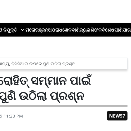
ଓ ନିଯୁକ୍ତି
ମନୋରଞ୍ଜନ
ଅପରାଧ
ଖେଳ
ବାଣିଜ୍ୟ
ରାଶିଫଳ
ବିଶେଷ
ପାଣିପାଗ
ଁ ଯୋଗ୍ୟ, ବିସିସିଆଇ ଉପରେ ପୁଣି ଉଠିଲା ପ୍ରଶ୍ନ
..ରୋହିତ୍ ସମ୍ମାନ ପାଇଁ
ୁଣି ଉଠିଲା ପ୍ରଶ୍ନ
NEWS7
25 11:23 PM