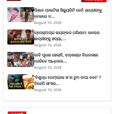
ପିଶାଚ ପାଲଟିଲା ସିକ୍ୟୁରିଟି ଗାର୍ଡ: ଛାତ୍ରୀଙ୍କୁ
ବେକରେ ତ...
August 10, 2026
ବ୍ରେକ୍ଅପ୍‌ର ଭୟଙ୍କର ପରିଣାମ: କଲେଜ
ଛାତ୍ରୀଙ୍କୁ ହତ୍ୟା,...
August 10, 2026
ଦାବି ପୂରଣ ହେଲାନି, ଝାଡ଼ଖଣ୍ଡ ବିଧାନସଭା
ଘେରିବେ ଆନ୍ଦୋଳ...
August 10, 2026
'ବିଶୁଦ୍ଧ ପେଟ୍ରୋଲ କ'ଣ ତୁମ ବାପା ଦେବ' ?
ବିଜେପି ସାଂସଦ...
August 10, 2026