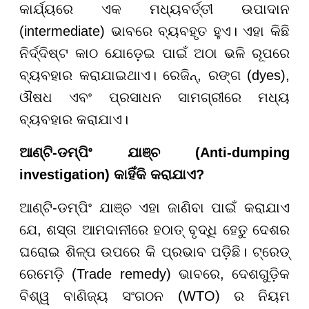
କାର୍ଯ୍ୟରେ ଏକ ମଧ୍ୟବର୍ତ୍ତୀ ଉପାଦାନ
(intermediate) ଭାବରେ ବ୍ୟବହୃତ ହୁଏ। ଏହା କିଛି
ନିର୍ଦ୍ଦିଷ୍ଟ କାଠ ଯୋଡ଼େଇ ପାଇଁ ଅଠା ଭଳି ରୂପରେ
ବ୍ୟବହାର କରାଯାଇଥାଏ। ରେଜିନ୍, ରଙ୍ଗ (dyes),
ଔଷଧ ଏବଂ ପ୍ରସାଧନ ସାମଗ୍ରୀରେ ମଧ୍ୟ
ବ୍ୟବହାର କରାଯାଏ।
ଆଣ୍ଟି-ଡମ୍ପିଂ ଯାଞ୍ଚ (Anti-dumping
investigation) କାହିଁକି କରାଯାଏ?
ଆଣ୍ଟି-ଡମ୍ପିଂ ଯାଞ୍ଚ ଏହା ଜାଣିବା ପାଇଁ କରାଯାଏ
ଯେ, ଶସ୍ତା ଆମଦାନୀରେ ହଠାତ୍ ବୃଦ୍ଧି ହେତୁ ଦେଶର
ଘରୋଇ ଶିଳ୍ପ ଉପରେ କି ପ୍ରଭାବ ପଡ଼ିଛି। ଟ୍ରେଡ୍
ରେମେଡ଼ି (Trade remedy) ଭାବରେ, ଦେଶଗୁଡ଼ିକ
ବିଶ୍ୱ ବାଣିଜ୍ୟ ସଂଗଠନ (WTO) ର ନିୟମ