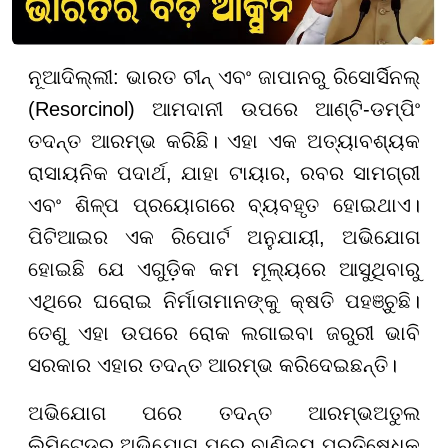
ନୂଆଦିଲ୍ଲୀ: ଭାରତ ଚୀନ୍ ଏବଂ ଜାପାନରୁ ରିସୋର୍ସିନଲ୍
(Resorcinol) ଆମଦାନୀ ଉପରେ ଆଣ୍ଟି-ଡମ୍ପିଂ
ତଦନ୍ତ ଆରମ୍ଭ କରିଛି। ଏହା ଏକ ଅତ୍ୟାବଶ୍ୟକ
ରାସାୟନିକ ପଦାର୍ଥ, ଯାହା ଟାୟାର, ରବର ସାମଗ୍ରୀ
ଏବଂ ଶିଳ୍ପ ପ୍ରୟୋଗରେ ବ୍ୟବହୃତ ହୋଇଥାଏ।
ପିଟିଆଇର ଏକ ରିପୋର୍ଟ ଅନୁଯାୟୀ, ଅଭିଯୋଗ
ହୋଇଛି ଯେ ଏଗୁଡ଼ିକ କମ ମୂଲ୍ୟରେ ଆସୁଥିବାରୁ
ଏଥିରେ ଘରୋଇ ନିର୍ମାତାମାନଙ୍କୁ କ୍ଷତି ପହଞ୍ଚୁଛି।
ତେଣୁ ଏହା ଉପରେ ରୋକ ଲଗାଇବା ଜରୁରୀ ଭାବି
ସରକାର ଏହାର ତଦନ୍ତ ଆରମ୍ଭ କରିଦେଇଛନ୍ତି।
ଅଭିଯୋଗ ପରେ ତଦନ୍ତ ଆରମ୍ଭଅତୁଲ
ଲିମିଟେଡର ଅଭିଯୋଗ ପରେ ବାଣିଜ୍ୟ ପ୍ରତିଷେଧକ