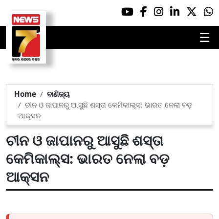
☰
Home
ବାଣିଜ୍ୟ
ଚୀନ ଓ ଜାପାନରୁ ଆସୁଛି ଶସ୍ତା କେମିକାଲ୍ସ: ଭାରତ ନେଲା ବଡ଼
ଆକ୍ସନ
ଚୀନ ଓ ଜାପାନରୁ ଆସୁଛି ଶସ୍ତା
କେମିକାଲ୍ସ: ଭାରତ ନେଲା ବଡ଼
ଆକ୍ସନ