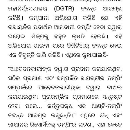
ମହାନିର୍ଦ୍ଦେଶାଳୟ (DGTR) ତଦନ୍ତ ଆରମ୍ଭ
କରିଛି। କମ୍ପାନୀ ଅଭିଯୋଗ କରିଛି ଯେ ଏହି
ରାସାୟନିକ ପଦାର୍ଥର ଆମଦାନୀ ଡମ୍ପିଂ ହେବା ଦ୍ୱାରା
ଘରୋଇ ଶିଳ୍ପକୁ ବହୁତ କ୍ଷତି ହେଉଛି। ଏହି
ଅଭିଯୋଗ ପାଇବା ପରେ ଡିଜିଟିଆର୍ ତଦନ୍ତ ନେଇ
ଏକ ବିବୃତ୍ତି ଜାରି କରିଛି। ଏଥିରେ କୁହାଯାଇଛି-
"ଆବେଦନକାରୀଙ୍କ ଦ୍ୱାରା ପ୍ରଦାନ କରାଯାଇଥିବା
ସଠିକ ପ୍ରମାଣ ଏବଂ ସମ୍ପର୍କିତ ସାମଗ୍ରୀର ଡମ୍ପିଂ
ସମ୍ପର୍କରେ ଆବେଦନକାରୀଙ୍କ ଦ୍ୱାରା ଦାଖଲ
କରାଯାଇଥିବା ପ୍ରାରମ୍ଭିକ ପ୍ରମାଣରେ ସନ୍ତୁଷ୍ଟ
ହେବା ପରେ... କର୍ତ୍ତୃପକ୍ଷ ଏକ ଆଣ୍ଟି-ଡମ୍ପିଂ
ତଦନ୍ତ ଆରମ୍ଭ କରୁଛନ୍ତି।" ଏଥିରେ ଚୀନ୍ ଏବଂ
ଜାପାନର ରିସୋର୍ସିନଲ୍ ଡମ୍ପିଂର ଘଟଣା, ଏହା କେତେ