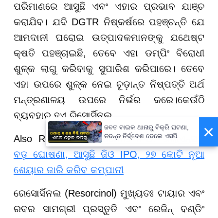
ପରିମାଣରେ ଆସୁଛି ଏବଂ ଏହାର ପ୍ରଭାବ ଯାଞ୍ଚ
କରାଯିବ। ଯଦି DGTR ନିଷ୍କର୍ଷରେ ପହଞ୍ଚନ୍ତି ଯେ
ଆମଦାନୀ ଘରୋଇ ଉତ୍ପାଦକମାନଙ୍କୁ ଯଥେଷ୍ଟ
କ୍ଷତି ପହଞ୍ଚାଇଛି, ତେବେ ଏହା ଡମ୍ପିଂ ବିରୋଧୀ
ଶୁଳ୍କ ଲାଗୁ କରିବାକୁ ସୁପାରିଶ କରିପାରେ। ତେବେ
ଏହା ଉପରେ ଶୁଳ୍କ ନେଇ ଚୂଡ଼ାନ୍ତ ନିଷ୍ପତ୍ତି ଅର୍ଥ
ମନ୍ତ୍ରଣାଳୟ ଉପରେ ନିର୍ଭର କରେ।କେଉଁଠି
ବ୍ୟବହାର ହୁଏ ରିସୋର୍ସିନଲ୍
×
ଜବତ ବାଇକ ଥାନାରୁ ବିକ୍ରି ଘଟଣା,
ତଦନ୍ତ ନିର୍ଦ୍ଦେଶ ଦେଲେ ଏସପି
Also Read-
Jio Platforms IPO: ରିଲାଏନ୍ସର
ବଡ଼ ଘୋଷଣା, ଆସୁଛି ଜିଓ IPO, ୨୭ କୋଟି ନୂଆ
ଶେୟାର ଜାରି କରିବ କମ୍ପାନୀ
ରେସୋର୍ସିନଲ (Resorcinol) ମୁଖ୍ୟତଃ ଟାୟାର ଏବଂ
ରବର ସାମଗ୍ରୀ ପ୍ରସ୍ତୁତି ଏବଂ ରେଜିନ୍ ବଣ୍ଡିଂ