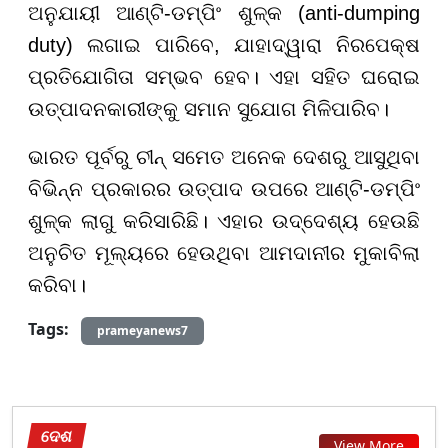
ଅନୁଯାୟୀ ଆଣ୍ଟି-ଡମ୍ପିଂ ଶୁଳ୍କ (anti-dumping
duty) ଲଗାଇ ପାରିବେ, ଯାହାଦ୍ୱାରା ନିରପେକ୍ଷ
ପ୍ରତିଯୋଗିତା ସମ୍ଭବ ହେବ। ଏହା ସହିତ ଘରୋଇ
ଉତ୍ପାଦନକାରୀଙ୍କୁ ସମାନ ସୁଯୋଗ ମିଳିପାରିବ।
ଭାରତ ପୂର୍ବରୁ ଚୀନ୍ ସମେତ ଅନେକ ଦେଶରୁ ଆସୁଥିବା
ବିଭିନ୍ନ ପ୍ରକାରର ଉତ୍ପାଦ ଉପରେ ଆଣ୍ଟି-ଡମ୍ପିଂ
ଶୁଳ୍କ ଲାଗୁ କରିସାରିଛି। ଏହାର ଉଦ୍ଦେଶ୍ୟ ହେଉଛି
ଅନୁଚିତ ମୂଲ୍ୟରେ ହେଉଥିବା ଆମଦାନୀର ମୁକାବିଲା
କରିବା।
Tags:
prameyanews7
ଦେଶ
View More