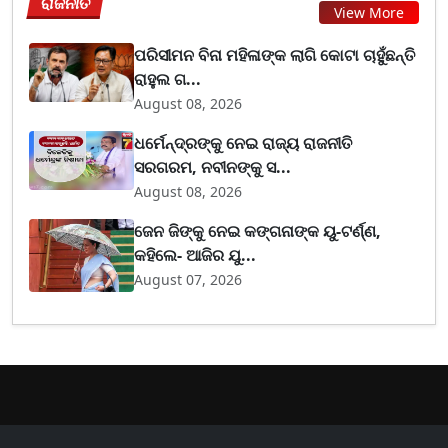
ରାଜନୀତି
View More
ପରିସୀମନ ବିନା ମହିଳାଙ୍କ ଲାଗି କୋଟା ଚାହୁଁଛନ୍ତି
ରାହୁଲ ଗ...
August 08, 2026
ଧର୍ମେନ୍ଦ୍ରଙ୍କୁ ନେଇ ରାଜ୍ୟ ରାଜନୀତି
ସରଗରମ, ନବୀନଙ୍କୁ ସ...
August 08, 2026
ଜେନ ଜିଙ୍କୁ ନେଇ କଙ୍ଗନାଙ୍କ ୟୁ-ଟର୍ଣ୍ଣ,
କହିଲେ- ଆଜିର ଯୁ...
August 07, 2026