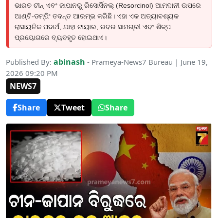
ଭାରତ ଚୀନ୍ ଏବଂ ଜାପାନରୁ ରିସୋର୍ସିନଲ୍ (Resorcinol) ଆମଦାନୀ ଉପରେ
ଆଣ୍ଟି-ଡମ୍ପିଂ ତଦନ୍ତ ଆରମ୍ଭ କରିଛି। ଏହା ଏକ ଅତ୍ୟାବଶ୍ୟକ
ରାସାୟନିକ ପଦାର୍ଥ, ଯାହା ଟାୟାର, ରବର ସାମଗ୍ରୀ ଏବଂ ଶିଳ୍ପ
ପ୍ରୟୋଗରେ ବ୍ୟବହୃତ ହୋଇଥାଏ।
abinash
Published By:
- Prameya-News7 Bureau | June 19,
2026 09:20 PM
NEWS7
Share
Tweet
Share