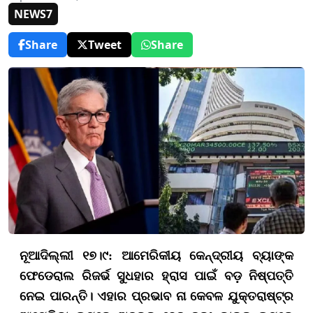
NEWS7
Share
Tweet
Share
ନୂଆଦିଲ୍ଲୀ ୧୭।୯: ଆମେରିକୀୟ କେନ୍ଦ୍ରୀୟ ବ୍ୟାଙ୍କ
ଫେଡେରାଲ ରିଜର୍ଭ ସୁଧହାର ହ୍ରାସ ପାଇଁ ବଡ଼ ନିଷ୍ପତ୍ତି
ନେଇ ପାରନ୍ତି। ଏହାର ପ୍ରଭାବ ନା କେବଳ ଯୁକ୍ତରାଷ୍ଟ୍ର