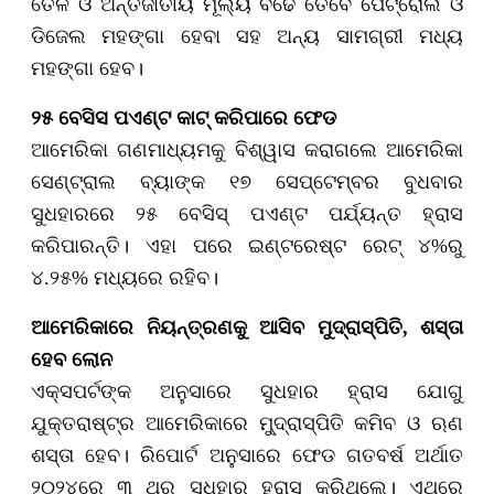
ତୈଳ ଓ ଅନ୍ତର୍ଜାତୀୟ ମୂଲ୍ୟ ବଢେ ତେବେ ପେଟ୍ରୋଲ ଓ
ଡିଜେଲ ମହଙ୍ଗା ହେବା ସହ ଅନ୍ୟ ସାମଗ୍ରୀ ମଧ୍ୟ
ମହଙ୍ଗା ହେବ।
୨୫ ବେସିସ ପଏଣ୍ଟ କାଟ୍ କରିପାରେ ଫେଡ
ଆମେରିକା ଗଣମାଧ୍ୟମକୁ ବିଶ୍ୱାସ କରାଗଲେ ଆମେରିକା
ସେଣ୍ଟ୍ରାଲ ବ୍ୟାଙ୍କ ୧୭ ସେପ୍ଟେମ୍ବର ବୁଧବାର
ସୁଧହାରରେ ୨୫ ବେସିସ୍ ପଏଣ୍ଟ ପର୍ଯ୍ୟନ୍ତ ହ୍ରାସ
କରିପାରନ୍ତି। ଏହା ପରେ ଇଣ୍ଟରେଷ୍ଟ ରେଟ୍ ୪%ରୁ
୪.୨୫% ମଧ୍ୟରେ ରହିବ।
ଆମେରିକାରେ ନିୟନ୍ତ୍ରଣକୁ ଆସିବ ମୁଦ୍ରାସ୍ପିତି, ଶସ୍ତା
ହେବ ଲୋନ
ଏକ୍ସପର୍ଟଙ୍କ ଅନୁସାରେ ସୁଧହାର ହ୍ରାସ ଯୋଗୁ
ଯୁକ୍ତରାଷ୍ଟ୍ର ଆମେରିକାରେ ମୁ୍ଦ୍ରାସ୍ପିତି କମିବ ଓ ଋଣ
ଶସ୍ତା ହେବ। ରିପୋର୍ଟ ଅନୁସାରେ ଫେଡ ଗତବର୍ଷ ଅର୍ଥାତ
୨୦୨୪ରେ ୩ ଥର ସୁଧହାର ହ୍ରାସ କରିଥିଲେ। ଏଥିରେ