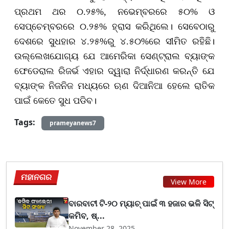
ପ୍ରଥମ ଥର ୦.୨୫%, ନଭେମ୍ବରରେ ୫୦% ଓ
ସେପ୍ଚେମ୍ବରରେ ୦.୨୫% ହ୍ରାସ କରିଥିଲେ। ସେବେଠାରୁ
ଦେଶରେ ସୁଧହାର ୪.୨୫%ରୁ ୪.୫୦%ରେ ସୀମିତ ରହିଛି।
ଉଲ୍ଲେଖଯୋଗ୍ୟ ଯେ ଆମେରିକା ସେଣ୍ଟ୍ରାଲ ବ୍ୟାଙ୍କ
ଫେଡେରାଲ ରିଜର୍ଭ ଏହାର ଦ୍ୱାରା ନିର୍ଦ୍ଧାରଣ କରନ୍ତି ଯେ
ବ୍ୟାଙ୍କ ନିଜନିଜ ମଧ୍ୟରେ ଋଣ ଦିଆନିଆ ହେଲେ ରାତିକ
ପାଇଁ କେତେ ସୁଧ ପଡିବ।
Tags:
prameyanews7
ମହାନଗର
View More
ବାରବାଟୀ ଟି-୨୦ ମ୍ୟାଚ୍ ପାଇଁ ୩ ହଜାର ଭଳି ସିଟ୍
କମିବ, ଷ୍...
November 28, 2025