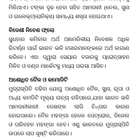
ମିଳିଥାଏ। ଟଙ୍କା ଦୃଢ ହେବା ସହିତ ଆମଦାନୀ (ତେଲ, ସୁନା
ଓ ଇଲେକ୍ଟ୍ରୋନିକ୍ସ) ସାମାନ୍ୟ ଶସ୍ତା ହୋଇଥାଏ।
ବିଦେଶୀ ନିବେଶ ଫ୍ଲୋ
ସୁଧହାର କମିବାର ଅର୍ଥ ଆମେରିକୀୟ ନିବେଶକ ଅଧିକ
ରିଟର୍ଣ୍ଣ ପାଇଁ ଭାରତ ଭଳି ବଜାରମାନଙ୍କରେ ଅର୍ଥ ଲଗାଣ
କରିବେ। ଏହା ଦ୍ୱାରା ସେୟାର ବଜାରକୁ ପ୍ରୋତ୍ସାହନ
ମିଳିବ ଓ ବଣ୍ଡ ମାର୍କେଟକୁ ମଧ୍ୟ ପଇସା ଆସିବ।
ଅଶୋଧିତ ତୈଳ ଓ କମୋଡିଟି
ମୁଦ୍ରାସ୍ପିତି ବଢିବା ଯୋଗୁ ଅଶୋଧିତ ତୈଳ, ସୁନା, ରୂପା ଓ
ଅନ୍ୟ କମଡିଟି ମୂଲ୍ୟ ଉଚ୍ଚା ରହିପାରେ,ଯାହା ଭାରତ ଭଳି
ଆମଦାନୀକାରୀ ଦେଶଙ୍କ ଲାଗି ଚିନ୍ତାର କାରଣ
ହୋଇପାରେ। ତୈଳ ମହଙ୍ଗା ହେଲେ ପେଟ୍ରୋଲ, ଡିଜେଲ
ଓ ପରିବହନ ମହଙ୍ଗା ହେବ। ଏଣୁ ଭାରତରେ ମୁଦ୍ରାସ୍ପିତି
ଉପରେ ଚାପ ସୃଷ୍ଟି କରିପାରେ।