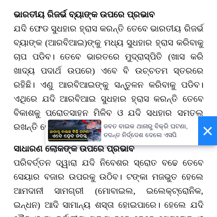
ଭାରତୀୟ ରିଜର୍ଭ ବ୍ୟାଙ୍କ ଉପରେ ପ୍ରଭାବ
ଯଦି ଫେଡ ସୁଧହାର ହ୍ରାସ କରନ୍ତି ତେବେ ଭାରତୀୟ ରିଜର୍ଭ
ବ୍ୟାଙ୍କ (ଆରବିଆଇ)ଙ୍କୁ ମଧ୍ୟ ସୁଧହାର ହ୍ରାସ କରିବାକୁ
ଚାପ ପଡିବ। ତେବେ ଭାରତରେ ମୁଦ୍ରାସ୍ପିତି (ଖାସ କରି
ଖାଦ୍ୟ ପଦାର୍ଥ ଉପରେ) ଏବେ ବି ଉଚ୍ଚତମ ସ୍ତରରେ
ରହିଛି। ଏଣୁ ଆରବିଆଇଙ୍କୁ ସନ୍ତୁଳନ କରିବାକୁ ପଡିବ।
ଏଥିରେ ଯଦି ଆରବିଆଇ ସୁଧହାର ହ୍ରାସ କରନ୍ତି ତେବେ
ବିକାଶକୁ ପ୍ରୋତ୍ସାହନ ମିଳିବ ଓ ଯଦି ସୁଧହାର ସମତୁଲ
×
ରଖନ୍ତି ତେବେ ମୁଦ୍ରାସ୍ପିତି ନିୟନ୍ତ୍ରଣରେ ରହିବ।
ଜବତ ବାଇକ ଥାନାରୁ ବିକ୍ରି ଘଟଣା,
ତଦନ୍ତ ନିର୍ଦ୍ଦେଶ ଦେଲେ ଏସପି
ସାଧାରଣ ଲୋକଙ୍କ ଉପରେ ପ୍ରଭାବ
ପରିବର୍ତ୍ତନ ଦ୍ୱାରା ଯଦି ନିବେଶର ସ୍ରୋତ ବଢେ ତେବେ
ସେୟାର ବଜାର ଉପରକୁ ଉଠିବ। ଟଙ୍କା ମଜଭୁତ ହେଲେ
ଆମଦାନୀ ସାମଗ୍ରୀ (ମୋବାଇଲ, ଇଲେକ୍ଟ୍ରୋନିକ,
ଇନ୍ଧନ) ଆଦି ସାମାନ୍ୟ ଶସ୍ତା ହୋଇପାରେ। ହେଲେ ଯଦି