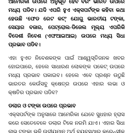
ଆମେରିକା ଉପରେ ଅନୁଭୂତ ହେବ ବରଂ ଭାରତ ଉପରେ
ମଧ୍ୟ ପଡିବ। ଯଦି ଏପରି ହୁଏ ଏକ୍ସପର୍ଟଙ୍କ କହିବା କଥା
ହେଉଛି ‘ଫେଡ ରେଟ କଟ୍’ ଯୋଗୁ ଭାରତୀୟ ଟଙ୍କା,
ସେୟାର ବଜାର, ପେଟ୍ରୋଲ-ଡିଜେଲ ମୂଲ୍ୟ ଏପରିକି
ବିଦେଶୀ ନିବେଶ (ଏଫଆଇଆଇ) ଉପରେ ମଧ୍ୟ ସିଧା
ପ୍ରଭାବ ପଡିବ।
ଏହା ହୁଏତ ନିବେଶକଙ୍କ ପାଇଁ ଆଶ୍ୱସ୍ତିଜନକ ଖବର
ହୋଇପାରେ, ହେଲେ ସାଧାରଣ ଲୋକଙ୍କ ପକେଟ୍ ଉପରେ
ମଧ୍ୟ ପ୍ରଭାବ ପକାଇବ। ହେଲେ ଏବେ ପ୍ରଶ୍ନ ଉଠୁଛି
ଭାରତର କେଉଁସବୁ କ୍ଷେତ୍ର ଉପରେ ଏହାର ଲଭା ଓ
କ୍ଷତିର ପ୍ରଭାବ ପଡିବ?
ଡଲାର ଓ ଟଙ୍କା ଉପରେ ପ୍ରଭାବ
ଏକ୍ସପର୍ଟଙ୍କ ଅନୁସାରେ ଆମେରିକା ଯେବେ ସୁଧହାର ହ୍ରାସ
କରେ ସେତେବେଳେ ଡଲାର ଟିକେ ନରମି ଯାଏ। ଏହାର ସିଧା
ଲାଭ ଟଙ୍କା ଭଳି ଉଦୀୟମାନ ଅର୍ଥ ବ୍ୟବସ୍ଥାର କରେନ୍ସୀକୁ