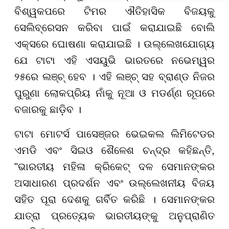
ବିଶ୍ୱକପରେ ଟିମର ଐତିହାସିକ ବିଜୟକୁ
ସେଲିବ୍ରେସନ କରିବା ପାଇଁ କରାଯାଇଛି ବୋଲି
ଏକ୍ସରେ ଘୋଷଣା କରାଯାଇଛି । ଉଲ୍ଲେଖଯୋଗ୍ୟ
ଯେ ଟାଟା ଏହି ଏସୟୁଭି ଭାରତରେ ନଭେମ୍ୱର
୨୫ରେ ଲଞ୍ଚ୍ ହେବ । ଏହି ଲଞ୍ଚ୍ ସହ ବ୍ରାଣ୍ଡ ନିଜର
ପୁରୁଣା ଲୋକପ୍ରିୟ ନାଁକୁ ନୂଆ ଓ ମଡର୍ଣ୍ଣ ରୂପରେ
ବଜାରକୁ ଛାଡ଼ିବ ।
ଟାଟା ମୋଟର୍ସ ପାସେଞ୍ଜର ଭେଇକଲ ଲିମିଟେଡର
ଏମଡି ଏବଂ ସିଇଓ ଶୈଳେଶ ଚନ୍ଦ୍ର କହିଛନ୍ତି,
"ଭାରତୀୟ ମହିଳା କ୍ରିକେଟ୍ ଦଳ ସେମାନଙ୍କର
ଅସାଧାରଣ ପ୍ରଦର୍ଶନ ଏବଂ ଉଲ୍ଲେଖନୀୟ ବିଜୟ
ସହିତ ପୂରା ଦେଶକୁ ଗର୍ବିତ କରିଛି । ସେମାନଙ୍କର
ଯାତ୍ରା ପ୍ରତ୍ୟେକ ଭାରତୀୟଙ୍କୁ ଅନୁପ୍ରାଣିତ