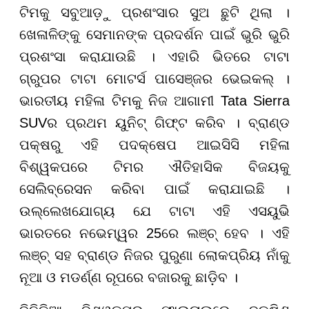
ଟିମକୁ ସବୁଆଡ଼ୁ ପ୍ରଶଂସାର ସୁଅ ଛୁଟି ଥିଲା ।
ଖେଳାଳିଙ୍କୁ ସେମାନଙ୍କ ପ୍ରଦର୍ଶନ ପାଇଁ ଭୁରି ଭୁରି
ପ୍ରଶଂସା କରାଯାଉଛି । ଏହାରି ଭିତରେ ଟାଟା
ଗ୍ରୁପର ଟାଟା ମୋଟର୍ସ ପାସେଞ୍ଜର ଭେଇକଲ୍ ।
ଭାରତୀୟ ମହିଳା ଟିମକୁ ନିଜ ଆଗାମୀ Tata Sierra
SUVର ପ୍ରଥମ ୟୁନିଟ୍ ଗିଫ୍ଟ କରିବ । ବ୍ରାଣ୍ଡ
ପକ୍ଷରୁ ଏହି ପଦକ୍ଷେପ ଆଇସିସି ମହିଳା
ବିଶ୍ୱକପରେ ଟିମର ଐତିହାସିକ ବିଜୟକୁ
ସେଲିବ୍ରେସନ କରିବା ପାଇଁ କରାଯାଇଛି ।
ଉଲ୍ଲେଖଯୋଗ୍ୟ ଯେ ଟାଟା ଏହି ଏସୟୁଭି
ଭାରତରେ ନଭେମ୍ୱର 25ରେ ଲଞ୍ଚ୍ ହେବ । ଏହି
ଲଞ୍ଚ୍ ସହ ବ୍ରାଣ୍ଡ ନିଜର ପୁରୁଣା ଲୋକପ୍ରିୟ ନାଁକୁ
ନୂଆ ଓ ମଡର୍ଣ୍ଣ ରୂପରେ ବଜାରକୁ ଛାଡ଼ିବ ।