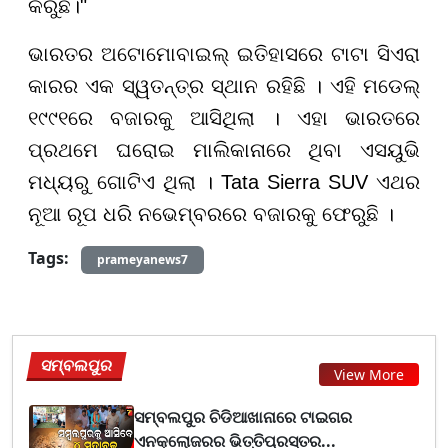
କରୁଛି।"
ଭାରତର ଅଟୋମୋବାଇଲ୍ ଇତିହାସରେ ଟାଟା ସିଏରା
କାରର ଏକ ସ୍ୱତନ୍ତ୍ର ସ୍ଥାନ ରହିଛି । ଏହି ମଡେଲ୍
୧୯୯୧ରେ ବଜାରକୁ ଆସିଥିଲା । ଏହା ଭାରତରେ
ପ୍ରଥମେ ଘରୋଇ ମାଲିକାନାରେ ଥିବା ଏସୟୁଭି
ମଧ୍ୟରୁ ଗୋଟିଏ ଥିଲା । Tata Sierra SUV ଏଥର
ନୂଆ ରୂପ ଧରି ନଭେମ୍ବରରେ ବଜାରକୁ ଫେରୁଛି ।
Tags:
prameyanews7
ସମ୍ବଲପୁର
View More
ସମ୍ବଲପୁର ଚିଡିଆଖାନାରେ ଟାଇଗର
ଏନକ୍ଲୋଜରର ଭିତ୍ତିପ୍ରସ୍ତର...