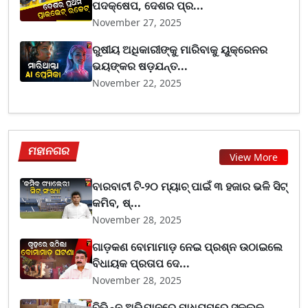
ପଦକ୍ଷେପ, ଦେଶର ପ୍ର...
November 27, 2025
ରୁଷୀୟ ଅଧିକାରୀଙ୍କୁ ମାରିବାକୁ ୟୁକ୍ରେନର
ଭୟଙ୍କର ଷଡ଼ଯନ୍ତ...
November 22, 2025
ମହାନଗର
View More
ବାରବାଟୀ ଟି-୨୦ ମ୍ୟାଚ୍ ପାଇଁ ୩ ହଜାର ଭଳି ସିଟ୍
କମିବ, ଷ୍...
November 28, 2025
ଗାଡ଼କଣ ବୋମାମାଡ଼ ନେଇ ପ୍ରଶ୍ନ ଉଠାଇଲେ
ବିଧାୟକ ପ୍ରତାପ ଦେ...
November 28, 2025
ବିଭିନ୍ନ ଅଭିଯାନରେ ମାଧ୍ୟମରେ ସ୍କୁଲକୁ