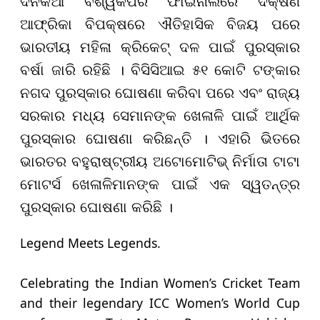
ଦିନିକିଆ ବିଶ୍ୱକପର ଫାଇନାଲରେ ଦକ୍ଷିଣ
ଆଫ୍ରିକା ବିପକ୍ଷରେ ଐତିହାସିକ ବିଜୟ ପରେ
ଭାରତୀୟ ମହିଳା କ୍ରିକେଟ୍ ଦଳ ପାଇଁ ପୁରସ୍କାର
ବର୍ଷା ଜାରି ରହିଛି । ବିସିସିଆଇ ୫୧ କୋଟି ଟଙ୍କାର
ନଗଦ ପୁରସ୍କାର ଘୋଷଣା କରିବା ପରେ ଏବଂ ରାଜ୍ୟ
ସରକାର ମଧ୍ୟ ସେମାନଙ୍କ ଖେଳାଳି ପାଇଁ ଆର୍ଥିକ
ପୁରସ୍କାର ଘୋଷଣା କରିଛନ୍ତି । ଏହାରି ଭିତରେ
ଭାରତର ବହୁରାଷ୍ଟ୍ରୀୟ ଅଟୋମୋଟିଭ୍ ନିର୍ମାତା ଟାଟା
ମୋଟର୍ସ ଖେଳାଳିମାନଙ୍କ ପାଇଁ ଏକ ସ୍ୱତନ୍ତ୍ର
ପୁରସ୍କାର ଘୋଷଣା କରିଛି ।
Legend Meets Legends.
Celebrating the Indian Women’s Cricket Team
and their legendary ICC Women’s World Cup