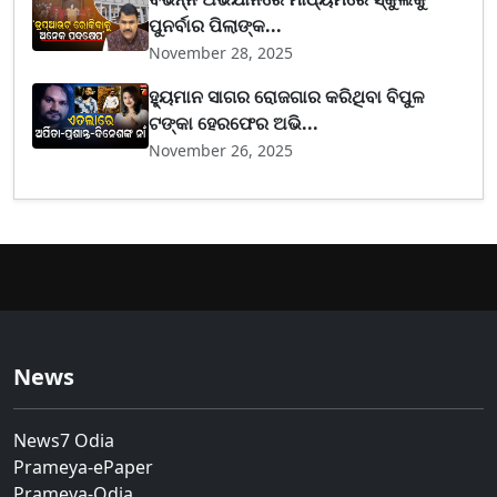
ପୁନର୍ବାର ପିଲାଙ୍କ...
November 28, 2025
ହ୍ୟୁମାନ ସାଗର ରୋଜଗାର କରିଥିବା ବିପୁଳ
ଟଙ୍କା ହେରଫେର ଅଭି...
November 26, 2025
News
News7 Odia
Prameya-ePaper
Prameya-Odia