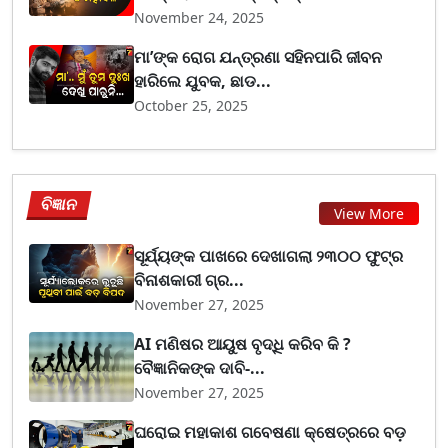
November 24, 2025
ମା’ଙ୍କ ରୋଗ ଯନ୍ତ୍ରଣା ସହିନପାରି ଜୀବନ
ହାରିଲେ ଯୁବକ, ଛାଡ...
October 25, 2025
ବିଜ୍ଞାନ
View More
ସୂର୍ଯ୍ୟଙ୍କ ପାଖରେ ଦେଖାଗଲା ୨୩୦୦ ଫୁଟ୍‌ର
ବିନାଶକାରୀ ଗ୍ର...
November 27, 2025
AI ମଣିଷର ଆୟୁଷ ବୃଦ୍ଧି କରିବ କି ?
ବୈଜ୍ଞାନିକଙ୍କ ଦାବି-...
November 27, 2025
ଘରୋଇ ମହାକାଶ ଗବେଷଣା କ୍ଷେତ୍ରରେ ବଡ଼