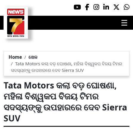
☰
Home
ଖେଳ
Tata Motors କଲା ବଡ଼ ଘୋଷଣା, ମହିଳା ବିଶ୍ୱକପ ବିଜୟ ଟିମର
ସଦସ୍ୟଙ୍କୁ ଉପହାରରେ ଦେବ Sierra SUV
Tata Motors କଲା ବଡ଼ ଘୋଷଣା,
ମହିଳା ବିଶ୍ୱକପ ବିଜୟ ଟିମର
ସଦସ୍ୟଙ୍କୁ ଉପହାରରେ ଦେବ Sierra
SUV