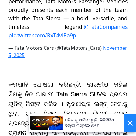
performance, Tata Motors Passenger Vehicles
proudly presents each member of the team
with the Tata Sierra — a bold, versatile, and
timeless legend.
@TataCompanies
pic.twitter.com/RxT4viRa9p
— Tata Motors Cars (@TataMotors_Cars)
November
5, 2025
କମ୍ପାନି ଘୋଷଣା କରିଛନ୍ତି, ଭାରତୀୟ ମହିଳା
ଟିମକୁ ନିଜ ଆଗାମୀ Tata Sierra SUVର ପ୍ରଥମ
ୟୁନିଟ୍ ଗିଫ୍ଟ କରିବ । ଖୁବଶୀଘ୍ର ଲଞ୍ଚ୍ ହେବାକୁ
ଥିବା ଟାଟା ସିଏରା ବିଶ୍ୱକପ୍ ବିଜୟୀ ଦଳର
×
ଓଡ଼ିଶାକୁ ଆସିବ ପୁଞ୍ଜି, ତିନିଦିନିଆ
ପ୍ରତ୍ୟେକ ସଦସ୍ୟଙ୍କୁ ଉପହାର ଦିଆଯିବ ।
ଦିଲ୍ଲୀ ଗସ୍ତରେ ଯିବେ
ମୁଖ୍ୟମନ୍ତ୍ରୀ ମୋହନ ମାଝୀ
ବ୍ରାଣ୍ଡ ପକ୍ଷରୁ ଏହି ପଦକ୍ଷେପ ଆଇସିସି ମହିଳା