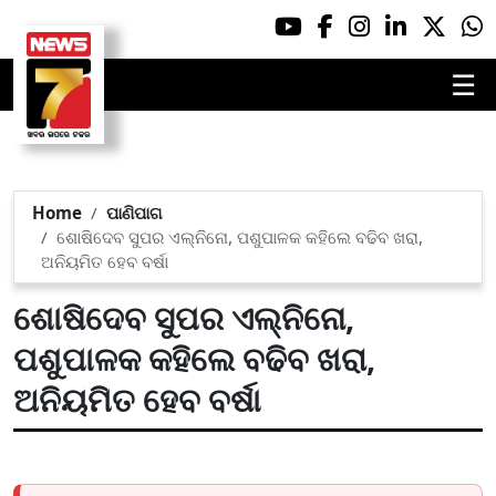
☰
Home
ପାଣିପାଗ
ଶୋଷିଦେବ ସୁପର ଏଲ୍‌ନିନୋ, ପଶୁପାଳକ କହିଲେ ବଢିବ ଖରା,
ଅନିୟମିତ ହେବ ବର୍ଷା
ଶୋଷିଦେବ ସୁପର ଏଲ୍‌ନିନୋ,
ପଶୁପାଳକ କହିଲେ ବଢିବ ଖରା,
ଅନିୟମିତ ହେବ ବର୍ଷା