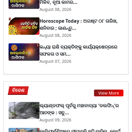
ମିଳିବ, ନୂଆ କାମର...
August 08, 2026
Horoscope Today : ଅଗଷ୍ଟ ୦୮ ତାରିଖ,
ଶନିବାର ; ଜାଣନ୍ତୁ...
August 08, 2026
କନ୍ୟା ରାଶି ବ୍ୟକ୍ତିଙ୍କୁ କାର୍ଯ୍ୟକ୍ଷେତ୍ରରେ
ସଫଳତା ଓ ସମ...
August 07, 2026
ବିଦେଶ
View More
ଲ୍ୟାଣ୍ଡଫଲ୍ ପୂର୍ବରୁ ମହାବାତ୍ୟା 'ଡଲଫିନ୍'ର
ଆତଙ୍କ : ସବୁ...
August 09, 2026
କାଲିଫର୍ଣ୍ଣିଆରେ ଦୀପାବଳି ଛୁଟି ବାତିଲ, କୋର୍ଟ