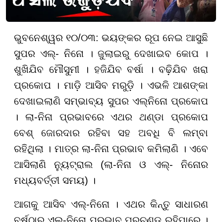
ଭୁବନେଶ୍ୱର ୧୦/୦୩: ଭୟଙ୍କର ରୂପ ନେଇ ଆସୁଛି
ସୁପର ଏଲ୍- ନିନୋ । ଜୁଲାଇରୁ ଦେଖାଇବ କୋପ ।
ଶୁଖିଯିବ ମୌସୁମୀ । ହଜିଯିବ ବର୍ଷା । ବଢ଼ିଯିବ ଖରା
ପ୍ରକୋପ । ମାଡ଼ି ଆସିବ ମରୁଡ଼ି । ଏଭଳି ଆଶଙ୍କା
ଦେଖାଇଲାଣି ସମ୍ଭାବ୍ୟ ସୁପର ଏଲ୍ନିନୋ ପ୍ରକୋପ
। ଲା-ନିନା ପ୍ରଭାବରେ ଏଥର ଥଣ୍ଡା ପ୍ରକୋପ
ବେଶ୍ ଜୋରଦାର ରହିବା ସହ ଅବଧି ବି ଲମ୍ବା
ରହିଥିଲା । ମାତ୍ର ଲା-ନିନା ପ୍ରଭାବ କମିଲାଣି । ଏବେ
ଆସିଲାଣି ନ୍ୟୁଟ୍ରାଲ (ଲା-ନିନା ଓ ଏଲ୍- ନିନୋର
ମଧ୍ୟବର୍ତ୍ତୀ ସମୟ) ।
ଆଗକୁ ଆସିବ ଏଲ୍-ନିନୋ । ଏଥର କିନ୍ତୁ ସାଧାରଣ
ବର୍ଷଠାରୁ ଏଲ୍-ନିନୋ ପ୍ରଭାବ ପ୍ରଚଣ୍ଡ ରହିପାରେ ।