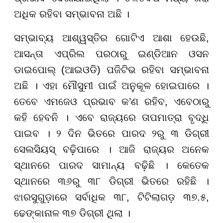
ଅଧିକ ରହିବା ସମ୍ଭାବନା ଅଛି ।
ସମ୍ଭାବ୍ୟ ଆଶ୍ୱସ୍ତିର ଗୋଟିଏ ଆଶା ହେଉଛି,
ଆସନ୍ତା ଏପ୍ରିଲ ପରଠାରୁ ଇଣ୍ଡିଆନ ଓସନ
ଡାଇପୋଲ୍ (ଆଇଓଡି) ପଜିଟିଭ ରହିବା ସମ୍ଭାବନା
ଅଛି । ଏହା ମୌସୁମୀ ପାଇଁ ଅନୁକୂଳ ହୋଇପାରେ ।
ତେବେ ଏମଜେଓ ପ୍ରଭାବ କ’ଣ ରହିବ, ଏବେଠାରୁ
କହି ହେବନି । ଏବେ ରାଜ୍ୟରେ ତାପମାତ୍ରା ବୃଦ୍ଧି
ପାଇବ । ୨ ଦିନ ଭିତରେ ପାରଦ ୨ରୁ ୩ ଡିଗ୍ରୀ
ସେଲସିୟସ୍ ବଢ଼ିପାରେ । ଆଜି ରାଜ୍ୟର ଅନେକ
ସ୍ଥାନରେ ପାରଦ ସାମାନ୍ୟ ବଢ଼ିଛି । କେତେକ
ସ୍ଥାନରେ ୩୬ରୁ ୩୮ ଡିଗ୍ରୀ ଭିତରେ ରହିଛି ।
ଝାରସୁଗୁଡ଼ାରେ ସର୍ବାଧିକ ୩୮, ଟିଟିଲାଗଡ଼ ୩୭.୫,
ଢେଙ୍କାନାଳ ୩୭ ଡିଗ୍ରୀ ଥିଲା ।