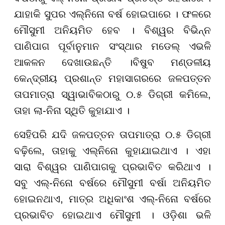
ଯାହାକି ସୁପର ଏଲ୍ନିନୋ ବର୍ଷ ହୋଇପାରେ । ଫଳରେ
ମୌସୁମୀ ଅନିୟମିତ ହେବ । ବିଶ୍ୱର ବିଭିନ୍ନ
ପାଣିପାଗ ପୂର୍ବାନୁମାନ ସଂସ୍ଥାର ମଡେଲ୍ ଏଭଳି
ଆକଳନ ଦେଖାଉଛନ୍ତି ।ବିଷୁବ ମଣ୍ଡଳୀୟ
କେନ୍ଦ୍ରୀୟ ପ୍ରଶାନ୍ତ ମହାସାଗରରେ ଜଳପତ୍ତନ
ତାପମାତ୍ରା ସ୍ୱାଭାବିକଠାରୁ ୦.୫ ଡିଗ୍ରୀ କମିଲେ,
ତାହା ଲା-ନିନା ସ୍ଥିତି କୁହାଯାଏ ।
ସେହିପରି ଯଦି ଜଳପତ୍ତନ ତାପମାତ୍ରା ୦.୫ ଡିଗ୍ରୀ
ବଢ଼ିଲେ, ତାହାକୁ ଏଲ୍ନିନୋ କୁହାଯାଇଥାଏ । ଏହା
ସାରା ବିଶ୍ୱର ପାଣିପାଗକୁ ପ୍ରଭାବିତ କରିଥାଏ ।
ସବୁ ଏଲ୍-ନିନୋ ବର୍ଷରେ ମୌସୁମୀ ବର୍ଷା ଅନିୟମିତ
ହୋଇନଥାଏ, ମାତ୍ର ଅଧିକାଂଶ ଏଲ୍-ନିନୋ ବର୍ଷରେ
ପ୍ରଭାବିତ ହୋଇଥାଏ ମୌସୁମୀ । ଓଡ଼ିଶା ଭଳି