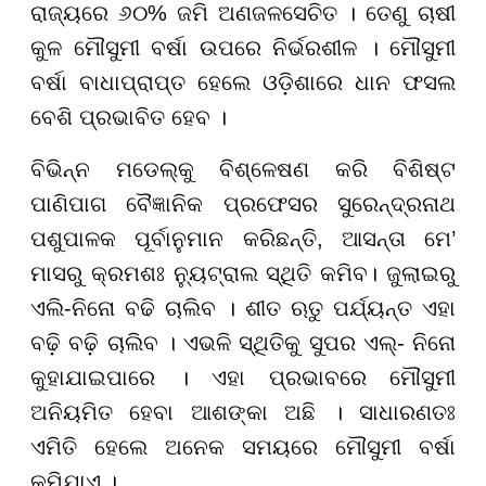
ରାଜ୍ୟରେ ୬୦% ଜମି ଅଣଜଳସେଚିତ । ତେଣୁ ଚାଷୀ
କୁଳ ମୌସୁମୀ ବର୍ଷା ଉପରେ ନିର୍ଭରଶୀଳ । ମୌସୁମୀ
ବର୍ଷା ବାଧାପ୍ରାପ୍ତ ହେଲେ ଓଡ଼ିଶାରେ ଧାନ ଫସଲ
ବେଶି ପ୍ରଭାବିତ ହେବ ।
ବିଭିନ୍ନ ମଡେଲ୍‌କୁ ବିଶ୍ଳେଷଣ କରି ବିଶିଷ୍ଟ
ପାଣିପାଗ ବୈଜ୍ଞାନିକ ପ୍ରଫେସର ସୁରେନ୍ଦ୍ରନାଥ
ପଶୁପାଳକ ପୂର୍ବାନୁମାନ କରିଛନ୍ତି, ଆସନ୍ତା ମେ’
ମାସରୁ କ୍ରମଶଃ ନ୍ୟୁଟ୍ରାଲ ସ୍ଥିତି କମିବ। ଜୁଲାଇରୁ
ଏଲି-ନିନୋ ବଢି ଚାଲିବ । ଶୀତ ଋତୁ ପର୍ଯ୍ୟନ୍ତ ଏହା
ବଢ଼ି ବଢ଼ି ଚାଲିବ । ଏଭଳି ସ୍ଥିତିକୁ ସୁପର ଏଲ୍- ନିନୋ
କୁହାଯାଇପାରେ । ଏହା ପ୍ରଭାବରେ ମୌସୁମୀ
ଅନିୟମିତ ହେବା ଆଶଙ୍କା ଅଛି । ସାଧାରଣତଃ
ଏମିତି ହେଲେ ଅନେକ ସମୟରେ ମୌସୁମୀ ବର୍ଷା
କମିଯାଏ ।