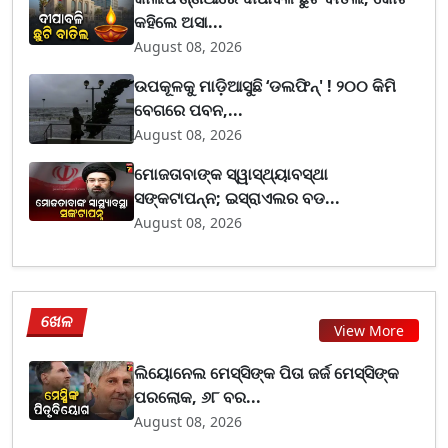
କହିଲେ ଅସା...
August 08, 2026
ଉପକୂଳକୁ ମାଡ଼ିଆସୁଛି ‘ଡଲଫିନ୍' ! ୨୦୦ କିମି
ବେଗରେ ପବନ,...
August 08, 2026
ମୋଜତାବାଙ୍କ ସ୍ୱାସ୍ଥ୍ୟାବସ୍ଥା
ସଙ୍କଟାପନ୍ନ; ଇସ୍ରାଏଲର ବଡ...
August 08, 2026
ଖେଳ
View More
ଲିୟୋନେଲ ମେସ୍ସିଙ୍କ ପିତା ଜର୍ଜ ମେସ୍ସିଙ୍କ
ପରଲୋକ, ୬୮ ବର...
August 08, 2026