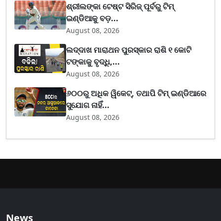
ଶ୍ରୀଲଙ୍କା ଟେଷ୍ଟ ସିରିଜ୍‌ ପୂର୍ବରୁ ଟିମ୍‌
ଇଣ୍ଡିଆକୁ ବଡ଼...
August 08, 2026
ଲଦ୍ଦାଖ ମାରାଥନ ପୁରସ୍କାର ରାଶି ୧ କୋଟି
ଟଙ୍କାକୁ ବୃଦ୍ଧି,...
August 08, 2026
୬୦୦ରୁ ଅଧିକ ୱିକେଟ୍, ତଥାପି ଟିମ୍ ଇଣ୍ଡିଆରେ
ସୁଯୋଗ ନାହିଁ...
August 08, 2026
News