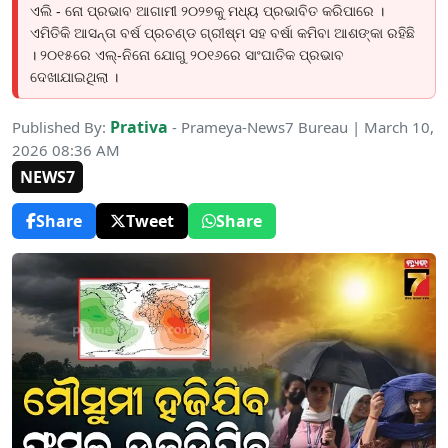
ଏଲି - ନୋ ପ୍ରଭାବ ଆଗାମୀ ୨୦୨୭କୁ ମଧ୍ୟ ପ୍ରଭାବିତ କରିପାରେ ।
ଏମିତିକି ଆସନ୍ତା ବର୍ଷ ପ୍ରଚଣ୍ଡ ଗ୍ରୀଷ୍ମ ସହ ବର୍ଷା କମିବା ଆଶଙ୍କା ରହିଛି
। ୨୦୧୫ରେ ଏଲ୍-ନିନୋ ଯୋଗୁ ୨୦୧୬ରେ ସାଂଘାତିକ ପ୍ରଭାବ
ଦେଖାଯାଇଥିଲା ।
Prativa
Published By:
- Prameya-News7 Bureau | March 10,
2026 08:36 AM
NEWS7
Share
Tweet
Share