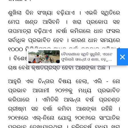
ଶୁଖିଲା ଦିନ ସଂଖ୍ୟା ବଢ଼ିଯାଏ । ଏଭଳି ସ୍ଥିତିରେ
ମେଘ ଖଣ୍ଡ ଆସିବନି । ଖରା ପ୍ରକୋପ ସହ
ତାପମାତ୍ରା ବଢ଼ିଥାଏ ।ବର୍ଷା କମିଗଲେ ଧାନ ଫସଲ
ସର୍ବାଧିକ ପ୍ରଭାବିତ ହେବ । କାରଣ ଧାନ ସମୟରେ
୧୦୦୦ ମିଲିମିଟରରୁ ଅଧିକ ବର୍ଷା ଦରକାର ପଡ଼ିଥାଏ
×
ବୈତରଣୀରେ ସ୍ଥିତି ସୁଧୁରିନି, ଏପଟେ
। ବିଶେଷ କରି ଢିପ ଜମି ଓ ମଝିଆଳି ଢିପ ଜମିରେ
ଫୁଲିଲାଣି ସାଳନ୍ଦୀ ଓ ଶାଖା, ବଢ଼ୁଛି
ବନ୍ୟା ଭୟ
ଚାଷ ବେଶି କ୍ଷତିଗ୍ରସ୍ତ ହେବା ଆଶଙ୍କା ଅଛି ।
ଆହୁରି ଏକ ଚିନ୍ତାର ବିଷୟ ହେଲା, ଏଲି - ନୋ
ପ୍ରଭାବ ଆଗାମୀ ୨୦୨୭କୁ ମଧ୍ୟ ପ୍ରଭାବିତ
କରିପାରେ । ଏମିତିକି ଆସନ୍ତା ବର୍ଷ ପ୍ରଚଣ୍ଡ
ଗ୍ରୀଷ୍ମ ସହ ବର୍ଷା କମିବା ଆଶଙ୍କା ରହିଛି ।
୨୦୧୫ରେ ଏଲ୍-ନିନୋ ଯୋଗୁ ୨୦୧୬ରେ ସାଂଘାତିକ
ପ୍ରଭାବ ଦେଖାଯାଇଥିଲା । ଚଳିତବର୍ଷ ମଧ୍ୟ ଖରା