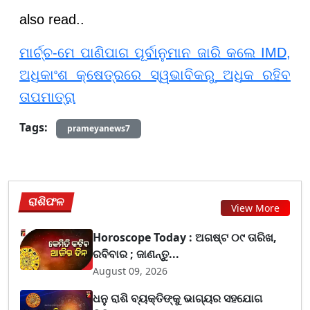
also read..
ମାର୍ଚ୍ଚ-ମେ ପାଣିପାଗ ପୂର୍ବାନୁମାନ ଜାରି କଲେ IMD,
ଅଧିକାଂଶ କ୍ଷେତ୍ରରେ ସ୍ୱଭାବିକରୁ ଅଧିକ ରହିବ
ତାପମାତ୍ରା
Tags:
prameyanews7
ରାଶିଫଳ
View More
Horoscope Today : ଅଗଷ୍ଟ ୦୯ ତାରିଖ,
ରବିବାର ; ଜାଣନ୍ତୁ...
August 09, 2026
ଧନୁ ରାଶି ବ୍ୟକ୍ତିଙ୍କୁ ଭାଗ୍ୟର ସହଯୋଗ