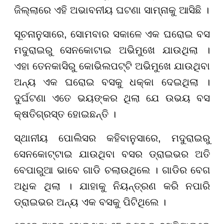
ଜିଲ୍ଲାରେ ଏହି ଅଭାବନୀୟ ଘଟଣା ସାମ୍ନାକୁ ଆସିଛି ।
ସୂଚନାନୁସାରେ, ସୋମବାର ସକାଳେ ଏକ ଘରୋଇ ବସ
ମଦୁରାଇରୁ ସେନକୋଟାଇ ଅଭିମୁଖେ ଯାଉଥିଲା ।
ଏହା ତେନକାସିରୁ କୋଭିଲପଟ୍ଟି ଅଭିମୁଖେ ଯାଉଥିବା
ଅନ୍ୟ ଏକ ଘରୋଇ ବସକୁ ଧକ୍କା ଦେଇଥିଲା ।
ଦୁର୍ଘଟଣା ଏତେ ଭୟଙ୍କର ଥିଲା ଯେ ଉଭୟ ବସ
କ୍ଷତିଗ୍ରସ୍ତ ହୋଇଛନ୍ତି ।
ସ୍ଥାନୀୟ ପୋଲିସର କହିବାନୁସାରେ, ମଦୁରାଇରୁ
ସେନକୋଟ୍ଟାଇ ଯାଉଥିବା ବସର ଡ୍ରାଇଭର ଅତି
ବେପାରୁଆ ଭାବେ ଗାଡି ଚଲାଉଥିଲେ । ଗାଡିର ବେଗ
ଅଧିକ ଥିଲା । ଯାହାକୁ ନିୟନ୍ତ୍ରଣ କରି ନପାରି
ଡ୍ରାଇଭର ଅନ୍ୟ ଏକ ବସକୁ ପିଟିଥିଲେ ।