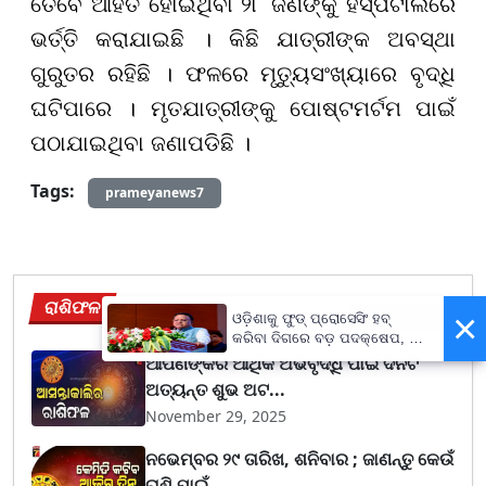
ତେବେ ଆହତ ହୋଇଥିବା ୨୮ ଜଣଙ୍କୁ ହସ୍ପିଟାଲରେ
ଭର୍ତ୍ତି କରାଯାଇଛି । କିଛି ଯାତ୍ରୀଙ୍କ ଅବସ୍ଥା
ଗୁରୁତର ରହିଛି । ଫଳରେ ମୃତ୍ୟୁସଂଖ୍ୟାରେ ବୃଦ୍ଧି
ଘଟିପାରେ । ମୃତଯାତ୍ରୀଙ୍କୁ ପୋଷ୍ଟମର୍ଟମ ପାଇଁ
ପଠାଯାଇଥିବା ଜଣାପଡିଛି ।
Tags:
prameyanews7
ରାଶିଫଳ
×
View More
ଓଡ଼ିଶାକୁ ଫୁଡ୍ ପ୍ରୋସେସିଂ ହବ୍
କରିବା ଦିଗରେ ବଡ଼ ପଦକ୍ଷେପ, ୪୨
ହଜାରରୁ ଅଧିକ ନିଯୁକ୍ତି ସୁଯୋଗ
ଆପଣଙ୍କର ଆର୍ଥିକ ଅଭିବୃଦ୍ଧି ପାଇଁ ଦିନଟି
ଅତ୍ୟନ୍ତ ଶୁଭ ଅଟ...
November 29, 2025
ନଭେମ୍ବର ୨୯ ତାରିଖ, ଶନିବାର ; ଜାଣନ୍ତୁ କେଉଁ
ରାଶି ପାଇଁ...