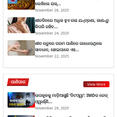
ଲେଖିଲେ ରାଜ୍...
November 26, 2025
ଶୀତଦିନରେ ଅଧିକ ହୁଏ ଗଳା ଯନ୍ତ୍ରଣା, ଜାଣନ୍ତୁ
କିପରି ରହିବ...
November 24, 2025
ଶୀତ ଋତୁରେ ଗରମ ପାଣିରେ ଗାଧୋଉଥିଲେ
ସାବଧାନ, ହୋଇପାରେ ଏହ...
November 22, 2025
ପାଣିପାଗ
View More
ଉପକୂଳକୁ ମାଡ଼ିଆସୁଛି ‘ଡିଟଓ୍ୱା’: IMDର ରେଡ୍
ଓ୍ୱାର୍ଣ୍ଣି...
November 29, 2025