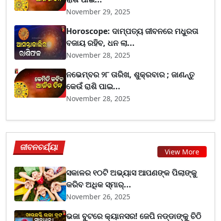
November 29, 2025
Horoscope: ଦାମ୍ପତ୍ୟ ଜୀବନରେ ମଧୁରତା
ବଜାୟ ରହିବ, ଧନ ଲା...
November 28, 2025
ନଭେମ୍ବର ୨୮ ତାରିଖ, ଶୁକ୍ରବାର ; ଜାଣନ୍ତୁ
କେଉଁ ରାଶି ପାଇ...
November 28, 2025
ଜୀବନଚର୍ଯ୍ୟା
View More
ସକାଳର ୧୦ଟି ଅଭ୍ୟାସ ଆପଣଙ୍କ ପିଲାଙ୍କୁ
କରିବ ଅଧିକ ସ୍ମାର୍...
November 26, 2025
ଭଜା ବୁଟରେ କ୍ୟାନସର! ଜେପି ନଡ୍ଡାଙ୍କୁ ଚିଠି