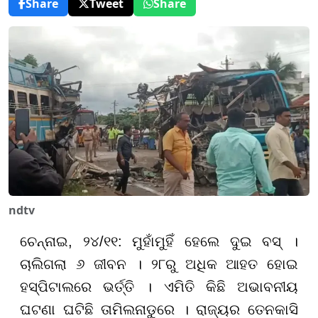
Share
Tweet
Share
ndtv
ଚେନ୍ନାଇ, ୨୪/୧୧: ମୁହାଁମୁହିଁ ହେଲେ ଦୁଇ ବସ୍ ।
ଚାଲିଗଲା ୬ ଜୀବନ । ୨୮ରୁ ଅଧିକ ଆହତ ହୋଇ
ହସ୍ପିଟାଲରେ ଭର୍ତ୍ତି । ଏମିତି କିଛି ଅଭାବନୀୟ
ଘଟଣା ଘଟିଛି ତାମିଲନାଡୁରେ । ରାଜ୍ୟର ତେନକାସି