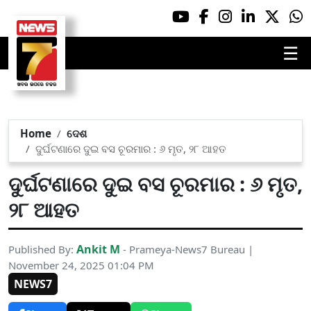
☰
Home
ଦେଶ
ଦୁର୍ଘଟଣାରେ ଦୁଇ ବସ ଚୂରମାର : ୬ ମୃତ, ୨୮ ଆହତ
ଦୁର୍ଘଟଣାରେ ଦୁଇ ବସ ଚୂରମାର : ୬ ମୃତ,
୨୮ ଆହତ
Ankit M
Published By:
- Prameya-News7 Bureau |
November 24, 2025 01:04 PM
NEWS7