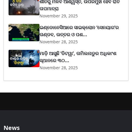
ଶୀତରୁ ମିଳିବ ଆଶ୍ୱସ୍ତି, ଉପରମୁହାଁ ହେବ ରାତି
ତାପମାତ୍ରା
November 29, 2025
ଇଣ୍ଡୋନେସିଆରେ ସାଇକ୍ଲୋନ ‘ସେନୟାର’ର
ତାଣ୍ଡବ, ଉତ୍ତର ଓ ପଶ...
November 28, 2025
ମାଡ଼ି ଆସୁଛି ‘ଡିଟୱା’, ତାମିଲନାଡୁର ଅଧିକାଂଶ
ସ୍ଥାନରେ ୩୦...
November 28, 2025
News