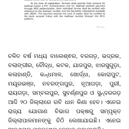
ଚଳିତ ବର୍ଷ ମଧ୍ୟ ବାଲେଶ୍ଵର, ବରଗଡ଼, ଭଦ୍ରକ,
ବଲାଙ୍ଗୀର, ବୌଦ୍ଧ, କଟକ, ଯାଜପୁର, ଝାରସୁଗୁଡ଼ା,
କଳାହାଣ୍ଡି, କନ୍ଧମାଳ, ଖୋର୍ଦ୍ଧା, କୋରାପୁଟ,
ମୟୂରଭଞ୍ଜ, ନବରଙ୍ଗପୁର, ନୂଆପଡ଼ା, ପୁରୀ,
ରାୟଗଡ଼ା, ସମ୍ବଲପୁର, ସୁବର୍ଣ୍ଣପୁର ଓ ସୁନ୍ଦରଗଡ଼
ଆଦି ୨୦ ଜିଲ୍ଲାରେ ରବି ଧାନ କିଣା ହେବ। ଏନେଇ
ରାଜ୍ୟ ଯୋଗାଣ ବିଭାଗ ପକ୍ଷରୁ ସମ୍ପୃକ୍ତ
ଜିଲ୍ଲାପାଳମାନଙ୍କୁ ଚିଠି ଲେଖାଯାଇଛି। ଏନେଇ