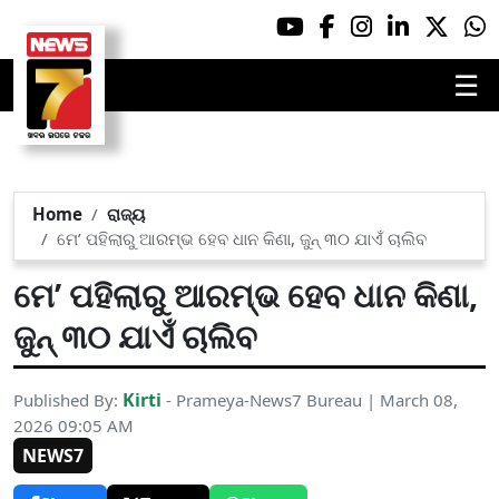
☰
Home
ରାଜ୍ୟ
ମେ’ ପହିଲାରୁ ଆରମ୍ଭ ହେବ ଧାନ କିଣା, ଜୁନ୍ ୩୦ ଯାଏଁ ଚାଲିବ
ମେ’ ପହିଲାରୁ ଆରମ୍ଭ ହେବ ଧାନ କିଣା,
ଜୁନ୍ ୩୦ ଯାଏଁ ଚାଲିବ
Kirti
Published By:
- Prameya-News7 Bureau | March 08,
2026 09:05 AM
NEWS7