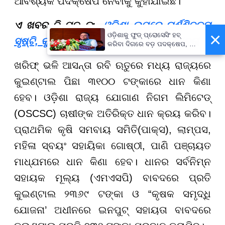
ଆବଶ୍ୟକ ପଦକ୍ଷେପ ନେବାକୁ କୁହାଯାଇଛି।
ଏ ଖବର ବି ପଢନ୍ତୁ:-
ଓଡ଼ିଶା ଉପରେ ଘୂର୍ଣ୍ଣିବଳୟ
×
ଓଡ଼ିଶାକୁ ଫୁଡ୍ ପ୍ରୋସେସିଂ ହବ୍
ସୃଷ୍ଟି, କୁଆପଥର ସହ ପ୍ରବଳ ବର୍ଷାର ସମ୍ଭାବନା
କରିବା ଦିଗରେ ବଡ଼ ପଦକ୍ଷେପ, ୪୨
ହଜାରରୁ ଅଧିକ ନିଯୁକ୍ତି ସୁଯୋଗ
ଖରିଫ୍ ଭଳି ଆସନ୍ତା ରବି ଋତୁରେ ମଧ୍ୟ ରାଜ୍ୟରେ
କୁଇଣ୍ଟାଲ ପିଛା ୩୧୦୦ ଟଙ୍କାରେ ଧାନ କିଣା
ହେବ। ଓଡ଼ିଶା ରାଜ୍ୟ ଯୋଗାଣ ନିଗମ ଲିମିଟେଡ୍
(OSCSC) ଚାଷୀଙ୍କ ଅତିରିକ୍ତ ଧାନ କ୍ରୟ କରିବ।
ପ୍ରାଥମିକ କୃଷି ସମବାୟ ସମିତି(ପାକ୍ସ), ଲାମ୍ପସ,
ମହିଳା ସ୍ବୟଂ ସହାୟିକା ଗୋଷ୍ଠୀ, ପାଣି ପଞ୍ଚାୟତ
ମାଧ୍ଯମରେ ଧାନ କିଣା ହେବ। ଧାନର ସର୍ବନିମ୍ନ
ସହାୟକ ମୂଲ୍ୟ (ଏମଏସପି) ବାବଦରେ ପ୍ରତି
କୁଇଣ୍ଟାଲ ୨୩୬୯ ଟଙ୍କା ଓ “କୃଷକ ସମୃଦ୍ଧି
ଯୋଜନା’ ଅଧୀନରେ ଇନପୁଟ୍ ସହାୟତା ବାବଦରେ