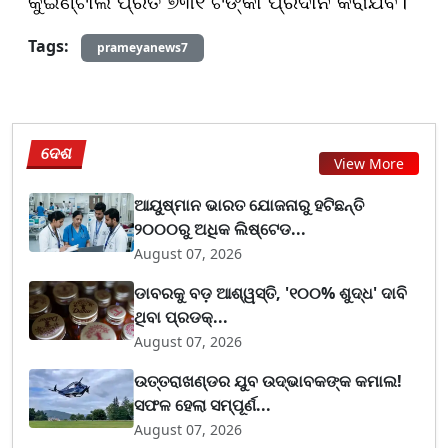
କୁଇଣ୍ଟାଲ ପ୍ରତି ୭୩୧ ଟଙ୍କା ପ୍ରଦାନ କରାଯିବ।
Tags:
prameyanews7
ଦେଶ
View More
ଆୟୁଷ୍ମାନ ଭାରତ ଯୋଜନାରୁ ହଟିଛନ୍ତି
୨୦୦୦ରୁ ଅଧିକ ଲିଷ୍ଟେଡ...
August 07, 2026
ଡାବରକୁ ବଡ଼ ଆଶ୍ୱସ୍ତି, '୧୦୦% ଶୁଦ୍ଧ' ଦାବି
ଥିବା ପ୍ରଡକ୍...
August 07, 2026
ଉତ୍ତରାଖଣ୍ଡର ଯୁବ ଉଦ୍ଭାବକଙ୍କ କମାଲ!
ସଫଳ ହେଲା ସମ୍ପୂର୍ଣ...
August 07, 2026