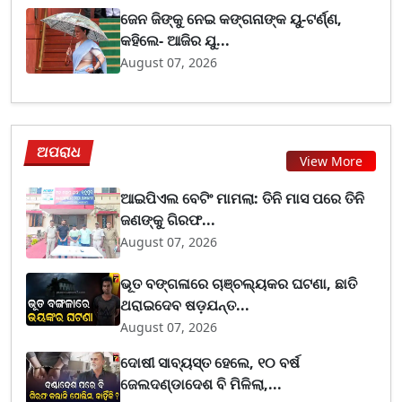
ଜେନ ଜିଙ୍କୁ ନେଇ କଙ୍ଗନାଙ୍କ ୟୁ-ଟର୍ଣ୍ଣ,
କହିଲେ- ଆଜିର ଯୁ...
August 07, 2026
ଅପରାଧ
View More
ଆଇପିଏଲ ବେଟିଂ ମାମଲା: ତିନି ମାସ ପରେ ତିନି
ଜଣଙ୍କୁ ଗିରଫ...
August 07, 2026
ଭୂତ ବଙ୍ଗଳାରେ ଚାଞ୍ଚଲ୍ୟକର ଘଟଣା, ଛାତି
ଥରାଇଦେବ ଷଡ଼ଯନ୍ତ...
August 07, 2026
ଦୋଷୀ ସାବ୍ୟସ୍ତ ହେଲେ, ୧୦ ବର୍ଷ
ଜେଲଦଣ୍ଡାଦେଶ ବି ମିଳିଲା,...