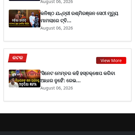
August 06, 2026
କନିଷ୍ଠ ଯନ୍ତ୍ରୀ ରଶ୍ମିରଞ୍ଜନ ସେଠୀ ମୃତ୍ୟୁ
ମାମଲାରେ ଟ୍ବି...
August 06, 2026
କଟକ
View More
‘ସିନେଟ ମେମ୍ବର କହି ହସ୍ତକ୍ଷେପ କରିବା
ଆଧାର ନୁହେଁ’: ରେଭ...
August 06, 2026