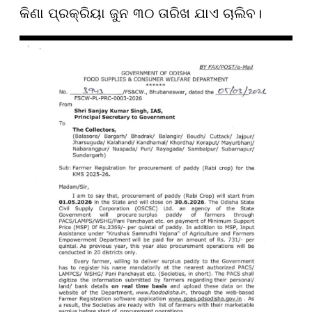
କିଣା ପ୍ରକ୍ରିୟା ଜୁନ ୩୦ ତାରିଖ ଯାଏ ଚାଲିବ।