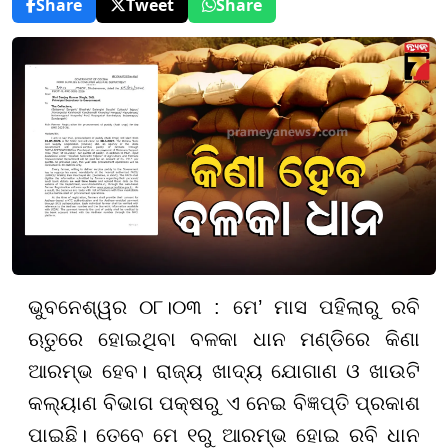
Share
Tweet
Share
ଭୁବନେଶ୍ୱର ୦୮।୦୩ : ମେ’ ମାସ ପହିଲାରୁ ରବି
ଋତୁରେ ହୋଇଥିବା ବଳକା ଧାନ ମଣ୍ଡିରେ କିଣା
ଆରମ୍ଭ ହେବ। ରାଜ୍ୟ ଖାଦ୍ୟ ଯୋଗାଣ ଓ ଖାଉଟି
କଲ୍ୟାଣ ବିଭାଗ ପକ୍ଷରୁ ଏ ନେଇ ବିଜ୍ଞପ୍ତି ପ୍ରକାଶ
ପାଇଛି। ତେବେ ମେ ୧ରୁ ଆରମ୍ଭ ହୋଇ ରବି ଧାନ