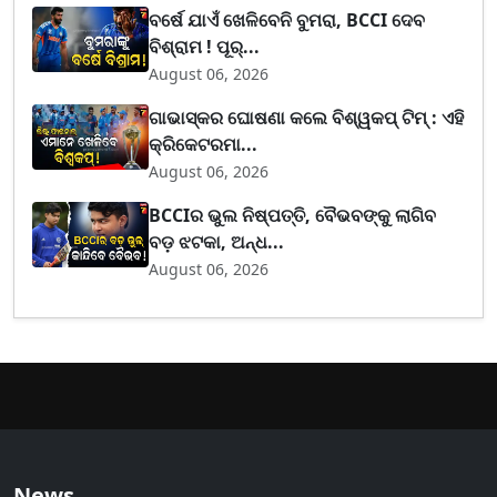
ବର୍ଷେ ଯାଏଁ ଖେଳିବେନି ବୁମରା, BCCI ଦେବ
ବିଶ୍ରାମ ! ପୂର୍...
August 06, 2026
ଗାଭାସ୍କର ଘୋଷଣା କଲେ ବିଶ୍ୱକପ୍ ଟିମ୍ : ଏହି
କ୍ରିକେଟରମା...
August 06, 2026
BCCIର ଭୁଲ ନିଷ୍ପତ୍ତି, ବୈଭବଙ୍କୁ ଲାଗିବ
ବଡ଼ ଝଟକା, ଅନ୍ଧ...
August 06, 2026
News