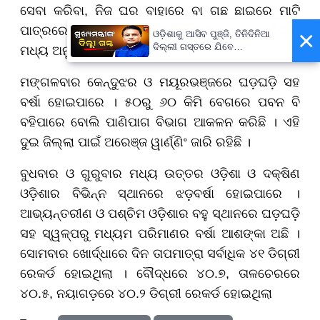
ସେବା କରିବା, ନିଜ ଘର ବାହାରେ ବା ଗଛ ଛାଇରେ ମାଟି
ପାତ୍ରରେ ପାଣି ରଖି ପଶୁପକ୍ଷୀଙ୍କ ଜୀବନ ରକ୍ଷା କରିବାକୁ
×
ଓଡ଼ିଶାକୁ ଆସିବ ପୁଞ୍ଜି, ତିନିଦିନିଆ
ଦିଲ୍ଲୀ ଗସ୍ତରେ ଯିବେ
ମଧ୍ୟ ଅନୁରୋଧ କରିଛନ୍ତି ।
ମୁଖ୍ୟମନ୍ତ୍ରୀ ମୋହନ ମାଝୀ
ମଙ୍ଗଳବାର କେନ୍ଦୁଝର ଓ ମୟୂରଭଞ୍ଜରେ ଘଡ଼ଘଡ଼ି ସହ
ବର୍ଷା ହୋଇପାରେ । ୫୦ରୁ ୬୦ କିମି ବେଗରେ ପବନ ବି
ବହିପାରେ ବୋଲି ପାଣିପାଗ ବିଭାଗ ଆକଳନ କରିଛି । ଏହି
ଦୁଇ ଜିଲ୍ଲା ପାଇଁ ଅରେଞ୍ଜ ୱାର୍ଣ୍ଣିଂ ଜାରି ରହିଛି ।
ବୁଧବାର ଓ ଗୁରୁବାର ମଧ୍ୟ ଉତ୍ତର ଓଡ଼ିଶା ଓ ଦକ୍ଷିଣ
ଓଡ଼ିଶାର ବିଭିନ୍ନ ସ୍ଥାନରେ ଝଡ଼ବର୍ଷା ହୋଇପାରେ ।
ଆଭ୍ୟନ୍ତରୀଣ ଓ ପଶ୍ଚିମ ଓଡ଼ିଶାର ବହୁ ସ୍ଥାନରେ ଘଡ଼ଘଡ଼ି
ସହ ସ୍ୱଳ୍ପରୁ ମଧ୍ୟମ ପରିମାଣର ବର୍ଷା ଆଶଙ୍କା ଅଛି ।
ସୋମବାର ଖୋର୍ଦ୍ଧାରେ ଦିନ ତାପମାତ୍ରା ସର୍ବାଧିକ ୪୧ ଡିଗ୍ରୀ
ରେକର୍ଡ ହୋଇଥିଲା । ବୌଦ୍ଧରେ ୪୦.୭, ତାଳଚେରରେ
୪୦.୫, ନୟାଗଡ଼ରେ ୪୦.୨ ଡିଗ୍ରୀ ରେକର୍ଡ ହୋଇଥିଲା