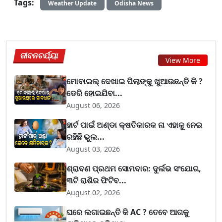
Tags:
Weather Update
Odisha News
ଜୀବନଚର୍ଯ୍ୟା
View More
ମୋବାଇଲ୍ ଦେଖାଇ ପିଲାଙ୍କୁ ଖୁଆଉଛନ୍ତି କି ?
ଡେରି ହୋଇଯିବା...
August 06, 2026
ହାର୍ଟ ପାଇଁ ଅଣ୍ଡା କ୍ଷତିକାରକ ନା ଏହାକୁ ନେଇ
ରହିଛି ଭୁଲ...
August 03, 2026
ଶ୍ରାବଣ ପ୍ରଥମ ସୋମବାର: ଦୁର୍ଲଭ ସଂଯୋଗ,
୩ଟି ରାଶିର ଫିଟିବ...
August 02, 2026
ଘରେ ଲଗାଇଛନ୍ତି କି AC ? ତେବେ ଆଗକୁ