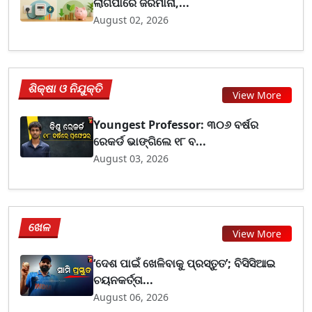
ଲାଗିପାରେ ଜରିମାନା,...
August 02, 2026
ଶିକ୍ଷା ଓ ନିଯୁକ୍ତି
View More
Youngest Professor: ୩୦୬ ବର୍ଷର
ରେକର୍ଡ ଭାଙ୍ଗିଲେ ୧୮ ବ...
August 03, 2026
ଖେଳ
View More
‘ଦେଶ ପାଇଁ ଖେଳିବାକୁ ପ୍ରସ୍ତୁତ’; ବିସିସିଆଇ
ଚୟନକର୍ତ୍ତା...
August 06, 2026