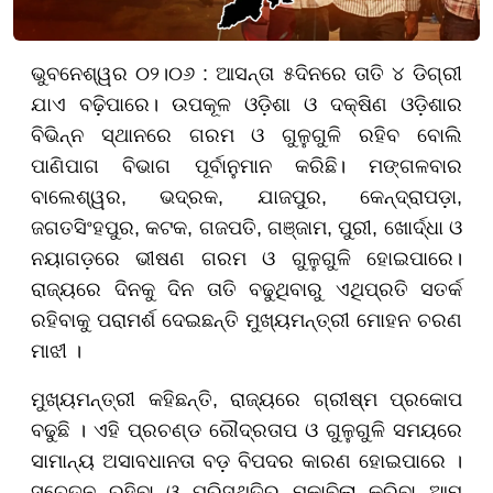
ଭୁବନେଶ୍ୱର ୦୨।୦୬ : ଆସନ୍ତା ୫ଦିନରେ ତାତି ୪ ଡିଗ୍ରୀ
ଯାଏ ବଢ଼ିପାରେ। ଉପକୂଳ ଓଡ଼ିଶା ଓ ଦକ୍ଷିଣ ଓଡ଼ିଶାର
ବିଭିନ୍ନ ସ୍ଥାନରେ ଗରମ ଓ ଗୁଳୁଗୁଳି ରହିବ ବୋଲି
ପାଣିପାଗ ବିଭାଗ ପୂର୍ବାନୁମାନ କରିଛି। ମଙ୍ଗଳବାର
ବାଲେଶ୍ୱର, ଭଦ୍ରକ, ଯାଜପୁର, କେନ୍ଦ୍ରାପଡ଼ା,
ଜଗତସିଂହପୁର, କଟକ, ଗଜପତି, ଗଞ୍ଜାମ, ପୁରୀ, ଖୋର୍ଦ୍ଧା ଓ
ନୟାଗଡ଼ରେ ଭୀଷଣ ଗରମ ଓ ଗୁଳୁଗୁଳି ହୋଇପାରେ।
ରାଜ୍ୟରେ ଦିନକୁ ଦିନ ତାତି ବଢୁଥିବାରୁ ଏଥିପ୍ରତି ସତର୍କ
ରହିବାକୁ ପରାମର୍ଶ ଦେଇଛନ୍ତି ମୁଖ୍ୟମନ୍ତ୍ରୀ ମୋହନ ଚରଣ
ମାଝୀ ।
ମୁଖ୍ୟମନ୍ତ୍ରୀ କହିଛନ୍ତି, ରାଜ୍ୟରେ ଗ୍ରୀଷ୍ମ ପ୍ରକୋପ
ବଢୁଛି । ଏହି ପ୍ରଚଣ୍ଡ ରୌଦ୍ରତାପ ଓ ଗୁଳୁଗୁଳି ସମୟରେ
ସାମାନ୍ୟ ଅସାବଧାନତା ବଡ଼ ବିପଦର କାରଣ ହୋଇପାରେ ।
ସଚେତନ ରହିବା ଓ ପରିସ୍ଥିତିର ମୁକାବିଲା କରିବା ଆମ