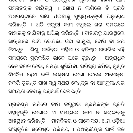
ସମସ୍ତଙ୍କ ଦାୟିତ୍ୱ । ଶୋଷ ନ ଲାଗିଲେ ବି ପ୍ରତି
ଅଧଘଣ୍ଟାରେ ପାଣି ପିଇବାକୁ ମୁଖ୍ୟମନ୍ତ୍ରୀ ଅନୁରୋଧ
କରିଛନ୍ତି । ଅତି ଜରୁରୀ କାମ ନଥିଲେ ଖରା ସମୟରେ
ବାହାରକୁ ନ ଯିବାକୁ ଅପିଲ୍ କରିଛନ୍ତି । ବାହାରକୁ ଯାଉଥିଲେ
ସାଙ୍ଗରେ ପାଣି ବୋତଲ, ଓଦା ଗାମୁଛା, ଟୋପି ବା ଛତା
ନିଅନ୍ତୁ । ଶିଶୁ, ଗର୍ଭବତୀ ମହିଳା ଓ ବରିଷ୍ଠ ନାଗରିକ ଏହି
ସମୟରେ ସୁରକ୍ଷିତ ଭାବେ ଘରେ ରୁହନ୍ତୁ । ଅତ୍ୟଧିକ
ଦେହ ଦରଜ ହେବା, ଚମଡ଼ା ଶୁଖିଯିବା, ପରିସ୍ରା କମିବା, ମୁଣ୍ଡ
ଝିମଝିମ ହେବା ଭଳି ଲକ୍ଷଣ ଦେଖା ଦେଲେ ଅପେକ୍ଷା
ନକରି ତୁରନ୍ତ ପାଖ ସ୍ୱାସ୍ଥ୍ୟ କେନ୍ଦ୍ର ବା ଆମ୍ବୁଲାନ୍ସର
ସହାୟତା ନେବାକୁ ପରାମର୍ଶ ଦେଇଛନ୍ତି ।
ପ୍ରଚଣ୍ଡ ତାତିରେ କାମ କରୁଥିବା ଶ୍ରମିକଙ୍କ ପ୍ରତି
ସହାନୁଭୂତି ଦେଖାଇ ଏ ସମୟରେ କାମ ନ କରାଇବାକୁ
ଆହ୍ୱାନ କରିଛନ୍ତି । ମାନବିକତା ଓ ଜୀବୋଦୟା ଆମ ଓଡ଼ିଆ
ସଂସ୍କୃତିର ଶ୍ରେଷ୍ଠ ପରିଚୟ । ପଥଚାରୀଙ୍କ ପାଇଁ ଜଳ