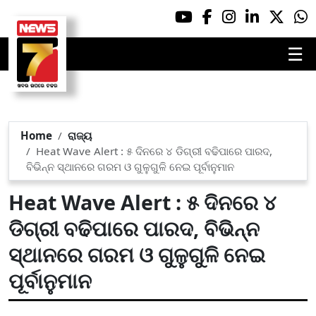
☰
Home
ରାଜ୍ୟ
Heat Wave Alert : ୫ ଦିନରେ ୪ ଡିଗ୍ରୀ ବଢିପାରେ ପାରଦ,
ବିଭିନ୍ନ ସ୍ଥାନରେ ଗରମ ଓ ଗୁଳୁଗୁଳି ନେଇ ପୂର୍ବାନୁମାନ
Heat Wave Alert : ୫ ଦିନରେ ୪
ଡିଗ୍ରୀ ବଢିପାରେ ପାରଦ, ବିଭିନ୍ନ
ସ୍ଥାନରେ ଗରମ ଓ ଗୁଳୁଗୁଳି ନେଇ
ପୂର୍ବାନୁମାନ