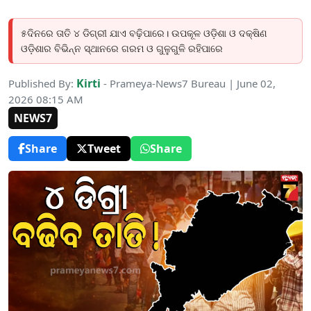
୫ଦିନରେ ତାତି ୪ ଡିଗ୍ରୀ ଯାଏ ବଢ଼ିପାରେ। ଉପକୂଳ ଓଡ଼ିଶା ଓ ଦକ୍ଷିଣ
ଓଡ଼ିଶାର ବିଭିନ୍ନ ସ୍ଥାନରେ ଗରମ ଓ ଗୁଳୁଗୁଳି ରହିପାରେ
Kirti
Published By:
- Prameya-News7 Bureau | June 02,
2026 08:15 AM
NEWS7
Share
Tweet
Share