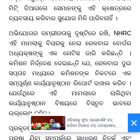
ମିଟି୍ ଦିଆଗଲେ ସେମାନଙ୍କୁ ଏହି କ୍ଷେତ୍ରରେ
ବ୍ୟବସାୟ କରିବାର ସୁଯୋଗ ମିଳି ପାରିବନାହିଁ ।
ଅଭିଯୋଗର ଗମ୍ଭୀରତାକୁ ଦୃଷ୍ଟିରେ ରଖି, NHRC
ଏହି ମାମଲାକୁ ବିଚାରକୁ ନେଇ ରେଳବାଇ ବୋର୍ଡର
ଅଧ୍ୟକ୍ଷଙ୍କୁ ଏକ ନୋଟିସ ଜାରି କରିଛନ୍ତି ।
କମିଶନ ନିର୍ଦ୍ଦେଶ ଦେଇଛନ୍ତି ଯେ, ରେଳବାଇ ଦୁଇ
ସପ୍ତାହ ମଧ୍ୟରେ କମିଶନଙ୍କ ନିକଟରେ ଏକ
ସମ୍ପୂର୍ଣ୍ଣ କାର୍ଯ୍ୟାନୁଷ୍ଠାନ ରିପୋର୍ଟ ଦାଖଲ କରିବ ।
ଯେଉଁଥିରେ ଏହି ମାମଲାରେ ଚାଲିଥିବା
କାର୍ଯ୍ୟାନୁଷ୍ଠାନ ବିଷୟରେ ବିସ୍ତୃତ ଭାବରେ
ଉଲ୍ଲେଖ ରହିବ।
×
ଓଡ଼ିଶାକୁ ଫୁଡ୍ ପ୍ରୋସେସିଂ ହବ୍
କରିବା ଦିଗରେ ବଡ଼ ପଦକ୍ଷେପ, ୪୨
ପ୍ରକୃତରେ, ରେଳବାଇରେ କେବଳ ହଲାଲ ମାଂସ
ହଜାରରୁ ଅଧିକ ନିଯୁକ୍ତି ସୁଯୋଗ
ପରଷା ଯିବା ସମ୍ପର୍କରେ ସାଧାରଣ ବିତର୍କ ଏବଂ