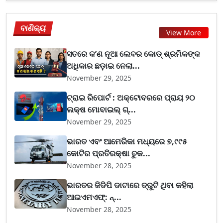
ବାଣିଜ୍ୟ
View More
ସତରେ କ’ଣ ନୂଆ ଲେବର କୋଡ୍‌ ଶ୍ରମିକଙ୍କ
ଅଧିକାର ଛଡ଼ାଇ ନେଲା...
November 29, 2025
ଟ୍ରାଇ ରିପୋର୍ଟ : ଅକ୍ଟୋବରରେ ପ୍ରାୟ ୨୦
ଲକ୍ଷ ମୋବାଇଲ୍ ଗ୍...
November 29, 2025
ଭାରତ ଏବଂ ଆମେରିକା ମଧ୍ୟରେ ୭,୯୯୫
କୋଟିର ପ୍ରତିରକ୍ଷା ଚୁକ...
November 28, 2025
ଭାରତର ଜିଡିପି ଡାଟାରେ ତ୍ରୁଟି ଥିବା କହିଲା
ଆଇଏମଏଫ୍‌: ନ୍...
November 28, 2025