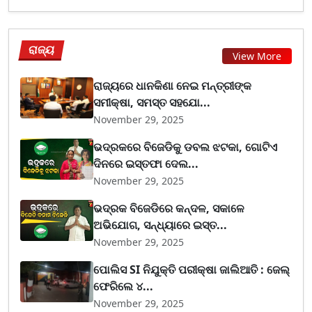
ରାଜ୍ୟ
View More
ରାଜ୍ୟରେ ଧାନକିଣା ନେଇ ମନ୍ତ୍ରୀଙ୍କ
ସମୀକ୍ଷା, ସମସ୍ତ ସହଯୋ...
November 29, 2025
ଭଦ୍ରକରେ ବିଜେଡିକୁ ଡବଲ ଝଟକା, ଗୋଟିଏ
ଦିନରେ ଇସ୍ତଫା ଦେଲ...
November 29, 2025
ଭଦ୍ରକ ବିଜେଡିରେ କନ୍ଦଳ, ସକାଳେ
ଅଭିଯୋଗ, ସନ୍ଧ୍ୟାରେ ଇସ୍ତ...
November 29, 2025
ପୋଲିସ SI ନିଯୁକ୍ତି ପରୀକ୍ଷା ଜାଲିଆତି : ଜେଲ୍
ଫେରିଲେ ୪...
November 29, 2025