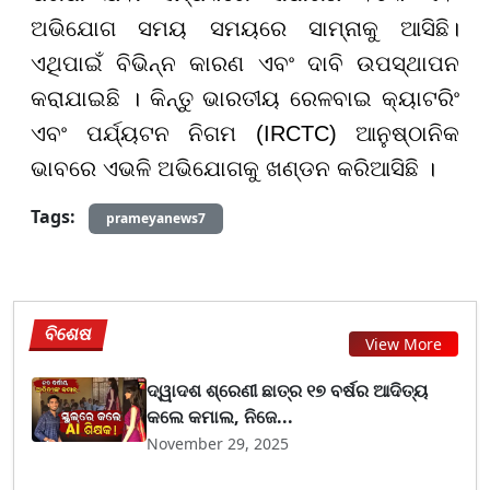
ଅଭିଯୋଗ ସମୟ ସମୟରେ ସାମ୍ନାକୁ ଆସିଛି।
ଏଥିପାଇଁ ବିଭିନ୍ନ କାରଣ ଏବଂ ଦାବି ଉପସ୍ଥାପନ
କରାଯାଇଛି । କିନ୍ତୁ ଭାରତୀୟ ରେଳବାଇ କ୍ୟାଟରିଂ
ଏବଂ ପର୍ଯ୍ୟଟନ ନିଗମ (IRCTC) ଆନୁଷ୍ଠାନିକ
ଭାବରେ ଏଭଳି ଅଭିଯୋଗକୁ ଖଣ୍ଡନ କରିଆସିଛି ।
Tags:
prameyanews7
ବିଶେଷ
View More
ଦ୍ୱାଦଶ ଶ୍ରେଣୀ ଛାତ୍ର ୧୭ ବର୍ଷର ଆଦିତ୍ୟ
କଲେ କମାଲ, ନିଜେ...
November 29, 2025