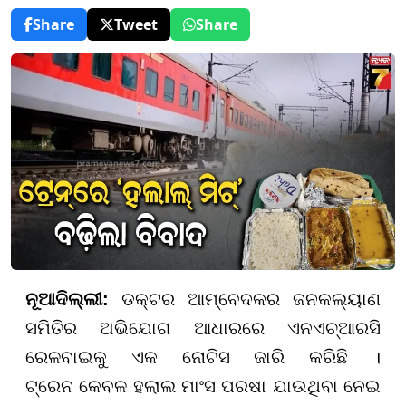
Share
Tweet
Share
ନୂଆଦିଲ୍ଲୀ:
ଡକ୍ଟର ଆମ୍ବେଦକର ଜନକଲ୍ୟାଣ
ସମିତିର ଅଭିଯୋଗ ଆଧାରରେ ଏନଏଚ୍ଆରସି
ରେଳବାଇକୁ ଏକ ନୋଟିସ ଜାରି କରିଛି ।
ଟ୍ରେନ କେବଳ ହଲାଲ ମାଂସ ପରଷା ଯାଉଥିବା ନେଇ