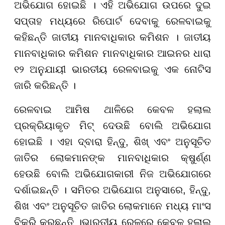
ଅଭିଯୋଗ ହୋଇଛି । ଏହି ଅଭିଯୋଗ ଉପରେ ଦୁଇ
ସପ୍ତାହ ମଧ୍ୟରେ ରିପୋର୍ଟ ଦେବାକୁ ରେଳବାଇକୁ
କହିଛନ୍ତି ଜାତୀୟ ମାନବାଧିକାର କମିଶନ । ଜାତୀୟ
ମାନବାଧିକାର କମିଶନ ମାନବାଧିକାର ଆଇନର ଧାରା
୧୨ ଅନୁଯାୟୀ ଭାରତୀୟ ରେଳବାଇକୁ ଏକ ନୋଟିସ
ଜାରି କରିଛନ୍ତି ।
ରେଳବାଇ ଆମିଷ ଥାଳିରେ କେବଳ ହଲାଲ
ପ୍ରକ୍ରିୟାକୃତ ମିଟ୍ ଦେଉଛି ବୋଲି ଅଭିଯୋଗ
ହୋଇଛି । ଏହା ଦ୍ବାରା ହିନ୍ଦୁ, ଶିଖ୍ ଏବଂ ଅନୁସୂଚିତ
ଜାତିର ଲୋକମାନଙ୍କ ମାନବାଧିକାର କ୍ଷୁର୍ଣ୍ଣ
ହେଉଛି ବୋଲି ଅଭିଯୋଗକାରୀ ନିଜ ଅଭିଯୋଗରେ
ଦର୍ଶାଇଛନ୍ତି । ସମିତର ଅଭିଯୋଗ ଅନୁସାରେ, ହିନ୍ଦୁ,
ଶିଖ ଏବଂ ଅନୁସୂଚିତ ଜାତିର ଲୋକମାନେ ମଧ୍ୟ ମାଂସ
ବିକ୍ରି କରୁଛନ୍ତି ।ଭାରତୀୟ ରେଳରେ କେବଳ ହଲାଲ