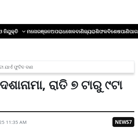
ଓ ନିଯୁକ୍ତି
ମନୋରଞ୍ଜନ
ଅପରାଧ
ଖେଳ
ବାଣିଜ୍ୟ
ରାଶିଫଳ
ବିଶେଷ
ପାଣିପାଗ
 ୯ଟା ଯାଏଁ ଫୁଟିବ ବାଣ
୍ଦେଶାନାମା, ରାତି ୭ ଟାରୁ ୯ଟା
NEWS7
025 11:35 AM