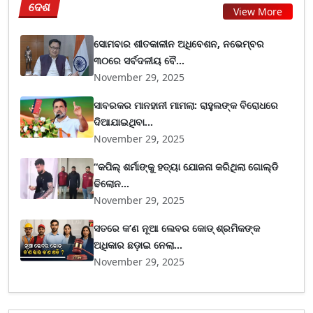
ଦେଶ
View More
ସୋମବାର ଶୀତକାଳୀନ ଅଧିବେଶନ, ନଭେମ୍ବର
୩୦ରେ ସର୍ବଦଳୀୟ ବୈ...
November 29, 2025
ସାବରକର ମାନହାନୀ ମାମଲା: ରାହୁଲଙ୍କ ବିରୋଧରେ
ଦିଆଯାଇଥିବା...
November 29, 2025
“କପିଲ୍ ଶର୍ମାଙ୍କୁ ହତ୍ୟା ଯୋଜନା କରିଥିଲା ଗୋଲ୍ଡି
ଢିଲୋନ...
November 29, 2025
ସତରେ କ’ଣ ନୂଆ ଲେବର କୋଡ୍‌ ଶ୍ରମିକଙ୍କ
ଅଧିକାର ଛଡ଼ାଇ ନେଲା...
November 29, 2025