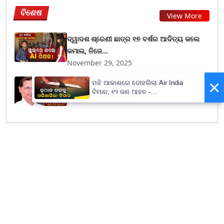
ବିଶେଷ
View More
ଦ୍ୱାଦଶ ଶ୍ରେଣୀ ଛାତ୍ର ୧୭ ବର୍ଷର ଆଦିତ୍ୟ କଲେ
କମାଲ, ନିଜେ...
November 29, 2025
×
ପ୍ରିୟ ଗୁରୁଙ୍କୁ ଶ୍ରଦ୍ଧାଞ୍ଜଳି....
ମଝି ଆକାଶରେ ଦୋହଲିଲା Air India
ବିମାନ, ୧୨ ଜଣ ଆହତ -
November 28, 2025
PrameyaNews7