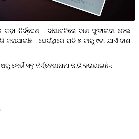
 କଡ଼ା ନିର୍ଦ୍ଦେଶ । ଦୀପାବଳିରେ ବାଣ ଫୁଟାଇବା ନେଇ
ାରି କରାଯାଇଛି । ଯେଉଁଥିରେ ରାତି ୭ ଟାରୁ ୯ଟା ଯାଏଁ ବାଣ
ରୁ କେଉଁ ସବୁ ନିର୍ଦ୍ଦେଶାନାମା ଜାରି କରାଯାଇଛି-:
ୁ