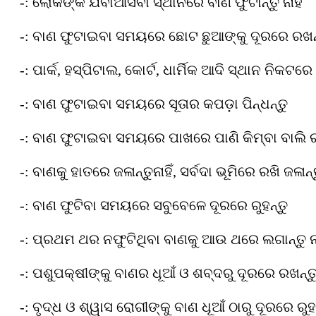
-: ଲୋକଙ୍କ ଯିବାଆସିବା ସ୍ଥାନରେ ବାଣ ଫୁଟାନ୍ତୁ ନାହିଁ
-: ବାଣ ଫୁଟାଇବା ସମୟରେ ଛୋଟ ଛୁଆଙ୍କୁ ଦୂରରେ ରଖନ
-: ପାର୍କ, ହସ୍ପିଟାଲ, କୋର୍ଟ, ଧାର୍ମିକ ଆଦି ସ୍ଥାନ ନିକଟରେ 
-: ବାଣ ଫୁଟାଇବା ସମୟରେ ସୂତାର କପଡ଼ା ପିନ୍ଧନ୍ତୁ
-: ବାଣ ଫୁଟାଇବା ସମୟରେ ପାଖରେ ପାଣି କିମ୍ବା ବାଲି ର
-: ବାଣକୁ ହାତରେ ଜଳାନ୍ତୁନାହିଁ, ସର୍ବଦା ଭୂମିରେ ରଖି ଜଳାନ୍
-: ବାଣ ଫୁଟିବା ସମୟରେ ସବୁବେଳେ ଦୂରରେ ରୁହନ୍ତୁ
-: ପ୍ରଥମ ଥର ନଫୁଟିଥିବା ବାଣକୁ ଆଉ ଥରେ ଲଗାନ୍ତୁ ନା
-: ପଶୁପକ୍ଷୀଙ୍କୁ ବାଣର ଧୂଆଁ ଓ ଶବ୍ଦରୁ ଦୂରରେ ରଖନ୍ତ
-: ବୃଦ୍ଧ ଓ ଶ୍ୱାସ ରୋଗୀଙ୍କୁ ବାଣ ଧୂଆଁ ଠାରୁ ଦୂରରେ ରୁହ