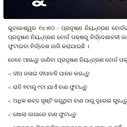
ଭୁବନେଶ୍ୱର ୧୪।୧୦ : ପ୍ରଦୂଷଣ ନିୟନ୍ତ୍ରଣ ବୋର୍ଡର
ପ୍ରଦୂଷଣ ନିୟନ୍ତ୍ରଣ ବୋର୍ଡ ପକ୍ଷରୁ ନିର୍ଦ୍ଦେଶାବଳୀ ଜ
ଫୁଟାଇବା ନିର୍ଦ୍ଦେଶ ଜାରି କରାଯାଇଛି ।
ତେବେ ଆସନ୍ତୁ ଜାଣିବା ପ୍ରଦୂଷଣ ନିୟନ୍ତ୍ରଣ ବୋର୍ଡ ପକ୍ଷ
-: ଦୀପ ଜଳାଇ ଦୀପାବଳି ପାଳନ କରନ୍ତୁ
-: ରାତି ୭ଟାରୁ ୯ଟା ଯାଏଁ ବାଣ ଫୁଟାନ୍ତୁ
-: ଅଧିକ ଶବ୍ଦ ସୃଷ୍ଟି କରୁଥିବା ବାଣ ଠାରୁ ଦୂରେଇ ରୁହନ୍ତ
-: ଖୋଲା ଜାଗାରେ ବାଣ ଫୁଟାନ୍ତୁ