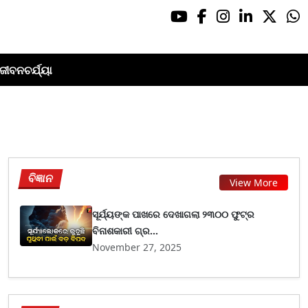
ଜୀବନଚର୍ଯ୍ୟା
ବିଜ୍ଞାନ
View More
ସୂର୍ଯ୍ୟଙ୍କ ପାଖରେ ଦେଖାଗଲା ୨୩୦୦ ଫୁଟ୍‌ର
ବିନାଶକାରୀ ଗ୍ର...
November 27, 2025