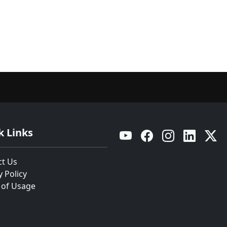
k Links
YouTube
Facebook
Instagram
Linkedin
Twitt
ct Us
y Policy
 of Usage