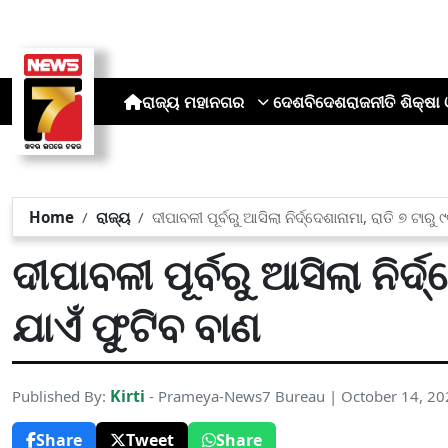
ରାଜ୍ୟ
ମହାନଗର
ଦେଶ
ବିଦେଶ
ରାଜନୀତି
ଶିକ୍ଷା 
Home
ରାଜ୍ୟ
ଦୀପାବଳୀ ପୂର୍ବରୁ ଆସିଲା ନିର୍ଦ୍ଦେଶାନାମା, ରାତି ୭ ଟାରୁ
ଦୀପାବଳୀ ପୂର୍ବରୁ ଆସିଲା ନିର୍ଦ
ଯାଏଁ ଫୁଟିବ ବାଣ
Kirti
Published By:
- Prameya-News7 Bureau | October 14, 2
Share
Tweet
Share