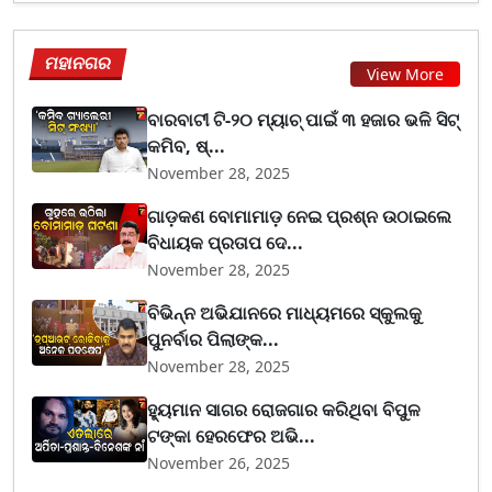
ମହାନଗର
View More
ବାରବାଟୀ ଟି-୨୦ ମ୍ୟାଚ୍ ପାଇଁ ୩ ହଜାର ଭଳି ସିଟ୍
କମିବ, ଷ୍...
November 28, 2025
ଗାଡ଼କଣ ବୋମାମାଡ଼ ନେଇ ପ୍ରଶ୍ନ ଉଠାଇଲେ
ବିଧାୟକ ପ୍ରତାପ ଦେ...
November 28, 2025
ବିଭିନ୍ନ ଅଭିଯାନରେ ମାଧ୍ୟମରେ ସ୍କୁଲକୁ
ପୁନର୍ବାର ପିଲାଙ୍କ...
November 28, 2025
ହ୍ୟୁମାନ ସାଗର ରୋଜଗାର କରିଥିବା ବିପୁଳ
ଟଙ୍କା ହେରଫେର ଅଭି...
November 26, 2025