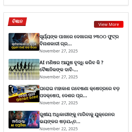
ବିଜ୍ଞାନ
View More
ସୂର୍ଯ୍ୟଙ୍କ ପାଖରେ ଦେଖାଗଲା ୨୩୦୦ ଫୁଟ୍‌ର
ବିନାଶକାରୀ ଗ୍ର...
November 27, 2025
AI ମଣିଷର ଆୟୁଷ ବୃଦ୍ଧି କରିବ କି ?
ବୈଜ୍ଞାନିକଙ୍କ ଦାବି-...
November 27, 2025
ଘରୋଇ ମହାକାଶ ଗବେଷଣା କ୍ଷେତ୍ରରେ ବଡ଼
ପଦକ୍ଷେପ, ଦେଶର ପ୍ର...
November 27, 2025
ରୁଷୀୟ ଅଧିକାରୀଙ୍କୁ ମାରିବାକୁ ୟୁକ୍ରେନର
ଭୟଙ୍କର ଷଡ଼ଯନ୍ତ...
November 22, 2025