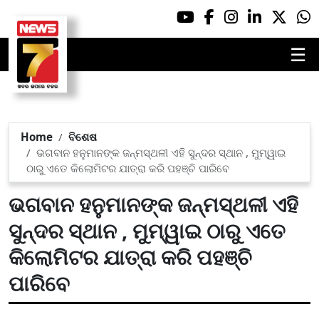
☰
Home
ବିଶେଷ
ଭଗବାନ ହନୁମାନଙ୍କ ଜନ୍ମସ୍ଥଳୀ ଏହି ସୁନ୍ଦର ସ୍ଥାନ , ମୁମ୍ୱାଇ
ଠାରୁ ଏତେ କିଲୋମିଟର ଯାତ୍ରା କରି ପହଞ୍ଚି ପାରିବେ
ଭଗବାନ ହନୁମାନଙ୍କ ଜନ୍ମସ୍ଥଳୀ ଏହି
ସୁନ୍ଦର ସ୍ଥାନ , ମୁମ୍ୱାଇ ଠାରୁ ଏତେ
କିଲୋମିଟର ଯାତ୍ରା କରି ପହଞ୍ଚି
ପାରିବେ