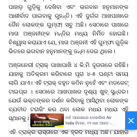
ପାହାଡ଼ ଗୁଡ଼ିକୁ ଦେଖିବା ଏବଂ ଭଗବାନ ହନୁମାନଙ୍କ
ଆଶୀର୍ବାଦ ପାଇବାକୁ ରୁହନ୍ତି। ଏହି ଦୁର୍ଗର ଆଖପାଖରେ
ଜୈନ ଲୋକଙ୍କ ଗୁମ୍ଫା ସବୁ ଅଛି। ସେଠାରେ ପାଖରେ
ମାତା ଅଞ୍ଜନୀଙ୍କ ମନ୍ଦିର ମଧ୍ୟ ନିର୍ମିତ ହୋଇଛି।
ବିଶ୍ୱାସ କରାଯାଏ ଯେ, ମାତା ଅଞ୍ଜନୀ ଏହି ଗୁମ୍ଫା ଗୁଡ଼ିକ
ଭିତରେ ଭଗବାନ ହନୁମାନଙ୍କୁ ଜନ୍ମ ଦେଇ ଥିଲେ।
ଅଞ୍ଜନେରୀ ଟ୍ରାକ୍‌ ପାଖାପାଖି ୪ କି.ମି ଦୂରତାରେ ରହିଛି।
ଯାହାକୁ ଅତିକ୍ରମ କରିବାରେ ପୂରା ୪-୫ ଘଣ୍ଟା ସମୟ
ଲାଗି ଯାଏ। ଏହି ଟ୍ରାକ୍‌ ବହୁତ କଠିନ ନୁହେଁ ଏବଂ ମଡରେଟ୍‌
ଟାଇପ୍‌ର । ସେଠାରେ ଆଖପାଖର ଦୃଶ୍ୟ ଖୁବ୍‌ ସୁନ୍ଦର।
ଯେଉଁ ଭକ୍ତଙ୍କର ଦର୍ଶନ କରିବାକୁ ଆସିଥିବା ଲୋକଙ୍କ
ବ୍ଯତୀତ ଟ୍ରାକିଂ କରୁ ଥିବା ଲୋକ ମଧ୍ୟ ମଧ୍ୟ ଏହି
×
ସ୍ଥାନକୁ ଯିବାକୁ ପସନ୍ଦ କରନ୍ତି।
ମଝି ଆକାଶରେ ଦୋହଲିଲା Air
India ବିମାନ, ୧୨ ଜଣ ଆହତ -
PrameyaNews7
ଏହି ଟ୍ରାକ୍‌ର ରାସ୍ତାରେ ଏକ ହ୍ରଦ ମଧ୍ୟ ଅଛି। ଯାହାର