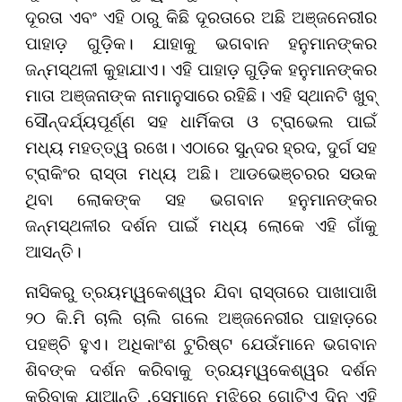
ଦୂରତା ଏବଂ ଏହି ଠାରୁ କିଛି ଦୂରତାରେ ଅଛି ଅଞ୍ଜନେରୀର
ପାହାଡ଼ ଗୁଡ଼ିକ। ଯାହାକୁ ଭଗବାନ ହନୁମାନଙ୍କର
ଜନ୍ମସ୍ଥଳୀ କୁହାଯାଏ। ଏହି ପାହାଡ଼ ଗୁଡ଼ିକ ହନୁମାନଙ୍କର
ମାତା ଅଞ୍ଜନାଙ୍କ ନାମାନୁସାରେ ରହିଛି। ଏହି ସ୍ଥାନଟି ଖୁବ୍‌
ସୌନ୍ଦର୍ଯ୍ୟପୂର୍ଣ୍ଣ ସହ ଧାର୍ମିକତା ଓ ଟ୍ରାଭେଲ ପାଇଁ
ମଧ୍ୟ ମହତ୍ତ୍ୱ ରଖେ। ଏଠାରେ ସୁନ୍ଦର ହ୍ରଦ, ଦୁର୍ଗ ସହ
ଟ୍ରାକିଂର ରାସ୍ତା ମଧ୍ୟ ଅଛି। ଆଡଭେଞ୍ଚରର ସଉକ
ଥିବା ଲୋକଙ୍କ ସହ ଭଗବାନ ହନୁମାନଙ୍କର
ଜନ୍ମସ୍ଥଳୀର ଦର୍ଶନ ପାଇଁ ମଧ୍ୟ ଲୋକେ ଏହି ଗାଁକୁ
ଆସନ୍ତି।
ନାସିକରୁ ତ୍ରୟମ୍ୱକେଶ୍ୱର ଯିବା ରାସ୍ତାରେ ପାଖାପାଖି
୨୦ କି.ମି ଚାଲି ଚାଲି ଗଲେ ଅଞ୍ଜନେରୀର ପାହାଡ଼ରେ
ପହଞ୍ଚି ହୁଏ। ଅଧିକାଂଶ ଟୁରିଷ୍ଟ ଯେଉଁମାନେ ଭଗବାନ
ଶିବଙ୍କ ଦର୍ଶନ କରିବାକୁ ତ୍ରୟମ୍ୱକେଶ୍ୱର ଦର୍ଶନ
କରିବାକୁ ଯାଆନ୍ତି ,ସେମାନେ ମଝିରେ ଗୋଟିଏ ଦିନ ଏହି