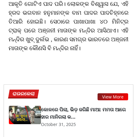
ଆକୃତି ଗୋଟିଏ ପାଦ ପରି। ଲୋକଙ୍କ ବିଶ୍ୱାସ ଯେ, ଏହି
ହ୍ରଦ ଭଗବାନ ହନୁମାନଙ୍କ ବାମ ପାଦର ପାଦଚିହ୍ନରେ
ତିଆରି ହୋଇଛି। ସେଠାରେ ପାଖାପାଖା ୪୦ ମିନିଟ୍‌ର
ଟ୍ରାକ୍ ପରେ ଅଞ୍ଜନୀ ମାତାଙ୍କ ମନ୍ଦିର ଆସିଥାଏ। ଏହି
ମନ୍ଦିର ଖୁବ୍‌ ଦୁର୍ଲଭ , କାରଣ ସମଗ୍ର ଭାରତରେ ଅଞ୍ଜନୀ
ମାତାଙ୍କ କୌଣସି ବି ମନ୍ଦିର ନାହିଁ।
ରାଉରକେଲା
View More
କୋଳରେ ପିଲା, ଭିଡ଼ ଜଗିଛି ମାଆ: ମମତା ଆଗେ
ହାର ମାନିଗଲା କ...
October 31, 2025