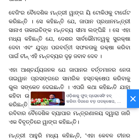
ବେଜିଂର ବୈଦେଶିକ ମନ୍ତ୍ରୀ ୱାଙ୍ଗ ୟି ଟୋକିଓକୁ ଟାର୍ଗେଟ
କରିଛନ୍ତି । ସେ କହିଛନ୍ତି ଯେ, ଜାପାନ ପ୍ରଧାନମନ୍ତ୍ରୀ
ସାନାଏ ତାକାଇଚିଙ୍କ ମନ୍ତବ୍ୟ ସୀମା ଲଙ୍ଘିଛି । ସେ ଏହା
ମଧ୍ୟ କହିଛନ୍ତି ଯେ, ଦେଶର ସାର୍ବଭୌମତ୍ୱକୁ ସୁରକ୍ଷା
ଦେବା ଏବଂ ଯୁଦ୍ଧ ପରବର୍ତ୍ତୀ ସଫଳତାକୁ ରକ୍ଷା କରିବା
ପାଇଁ ଚୀନ୍ ଏହି ମନ୍ତବ୍ୟର ଦୃଢ଼ ଜବାବ ଦେବ ।
ଏହା ଆଶ୍ଚର୍ଯ୍ୟଜନକ ଯେ ଜାପାନର ବର୍ତ୍ତମାନର ନେତା
ତାଇୱାନ ପ୍ରସଙ୍ଗରେ ସାମରିକ ହସ୍ତକ୍ଷେପ କରିବାକୁ
ଭୁଲ ସଙ୍କେତ ଦେଇଛନ୍ତି । ଏପରି କଥା କହିଛନ୍ତି ଯାହା
କହିବା ଉଚିତ୍ ନୁହେଁ ଏବଂ ଏକ ଲାଲ ରେଖା ଅତିକ୍ରମ
×
ଓଡ଼ିଶାକୁ ଫୁଡ୍ ପ୍ରୋସେସିଂ ହବ୍
କରିବା ଦିଗରେ ବଡ଼ ପଦକ୍ଷେପ, ୪୨
କରିଛନ୍ତି । ଯାହାକୁ ସ୍ପର୍ଶ କରିବା ଉଚିତ୍ ନୁହେଁ ବୋଲି
ହଜାରରୁ ଅଧିକ ନିଯୁକ୍ତି ସୁଯୋଗ
ରବିବାର ବୈଦେଶିକ ବ୍ୟାପାର ମନ୍ତ୍ରଣାଳୟ ଦ୍ୱାରା ଜାରି
ଏକ ବିବୃତ୍ତିରେ ୱାଙ୍ଗ କହିଛନ୍ତି।
ମନ୍ତ୍ରୀ ଆହୁରି ମଧ୍ୟ କହିଛନ୍ତି, ‘ଏହା କେବଳ ଚୀନର