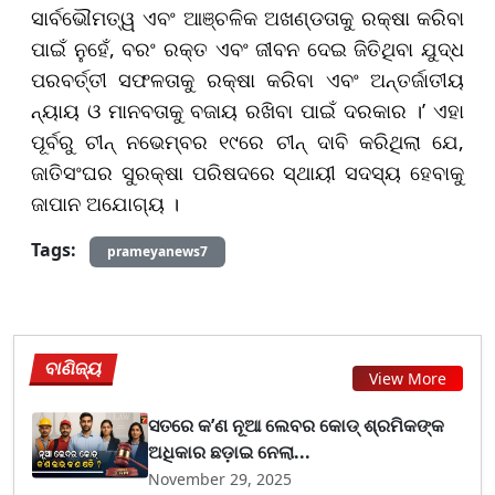
ସାର୍ବଭୌମତ୍ୱ ଏବଂ ଆଞ୍ଚଳିକ ଅଖଣ୍ଡତାକୁ ରକ୍ଷା କରିବା
ପାଇଁ ନୁହେଁ, ବରଂ ରକ୍ତ ଏବଂ ଜୀବନ ଦେଇ ଜିତିଥିବା ଯୁଦ୍ଧ
ପରବର୍ତ୍ତୀ ସଫଳତାକୁ ରକ୍ଷା କରିବା ଏବଂ ଅନ୍ତର୍ଜାତୀୟ
ନ୍ୟାୟ ଓ ମାନବତାକୁ ବଜାୟ ରଖିବା ପାଇଁ ଦରକାର ।’ ଏହା
ପୂର୍ବରୁ ଚୀନ୍‌ ନଭେମ୍ବର ୧୯ରେ ଚୀନ୍ ଦାବି କରିଥିଲା ଯେ,
ଜାତିସଂଘର ସୁରକ୍ଷା ପରିଷଦ​‌ରେ ସ୍ଥାୟୀ ସଦସ୍ୟ ହେବାକୁ
ଜାପାନ ଅଯୋଗ୍ୟ ।
Tags:
prameyanews7
ବାଣିଜ୍ୟ
View More
ସତରେ କ’ଣ ନୂଆ ଲେବର କୋଡ୍‌ ଶ୍ରମିକଙ୍କ
ଅଧିକାର ଛଡ଼ାଇ ନେଲା...
November 29, 2025