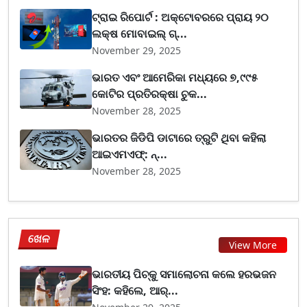
ଟ୍ରାଇ ରିପୋର୍ଟ : ଅକ୍ଟୋବରରେ ପ୍ରାୟ ୨୦
ଲକ୍ଷ ମୋବାଇଲ୍ ଗ୍...
November 29, 2025
ଭାରତ ଏବଂ ଆମେରିକା ମଧ୍ୟରେ ୭,୯୯୫
କୋଟିର ପ୍ରତିରକ୍ଷା ଚୁକ...
November 28, 2025
ଭାରତର ଜିଡିପି ଡାଟାରେ ତ୍ରୁଟି ଥିବା କହିଲା
ଆଇଏମଏଫ୍‌: ନ୍...
November 28, 2025
ଖେଳ
View More
ଭାରତୀୟ ପିଚ୍‌କୁ ସମାଲୋଚନା କଲେ ହରଭଜନ
ସିଂହ: କହିଲେ, ଆର୍...