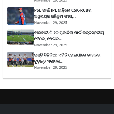
November 29, 2025
PSL ପାଇଁ IPL ଛାଡ଼ିଲେ CSK-RCBର
ଅଧିନାୟକ ରହିଥିବା ଫାପ୍...
November 29, 2025
ବାରବାଟୀ ଟି-୨୦ ମୁକାବିଲା ପାଇଁ ଉଚ୍ଚସ୍ତରୀୟ
ବୈଠକ, ଖେଳାଳ...
November 29, 2025
ରାଞ୍ଚି ଦିନିକିଆ: ଏମିତି ହୋଇପାରେ ଭାରତର
ଚୂଡ଼ାନ୍ତ ଏକାଦଶ...
November 29, 2025