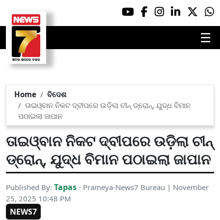
☰
Home
ବିଦେଶ
ତାଇଓ୍ବାନ ନିକଟ ଦ୍ବୀପରେ ଉଡ଼ିଲା ଚୀନ୍‌ ଡ୍ରୋନ୍‌, ଯୁଦ୍ଧ ବିମାନ
ପଠାଇଲା ଜାପାନ
ତାଇଓ୍ବାନ ନିକଟ ଦ୍ବୀପରେ ଉଡ଼ିଲା ଚୀନ୍‌
ଡ୍ରୋନ୍‌, ଯୁଦ୍ଧ ବିମାନ ପଠାଇଲା ଜାପାନ
Tapas
Published By:
- Prameya-News7 Bureau | November
25, 2025 10:48 PM
NEWS7