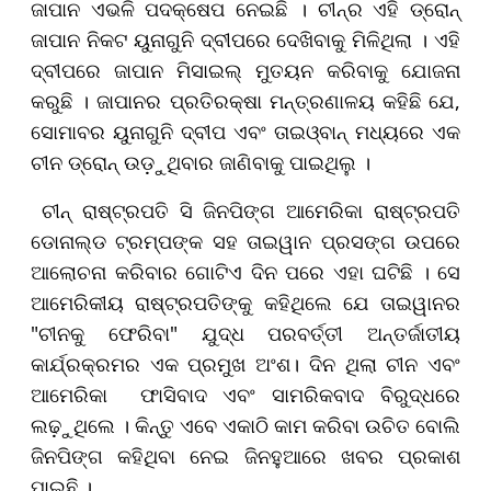
ଜାପାନ ଏଭଳି ପଦକ୍ଷେପ ନେଇଛି । ଚୀନ୍‌ର ଏହି ଡ୍ରୋନ୍‌
ଜାପାନ ନିକଟ ୟୁନାଗୁନି ଦ୍ବୀପରେ ଦେଖିବାକୁ ମିଳିଥିଲା । ଏହି
ଦ୍ବୀପରେ ଜାପାନ ମିସାଇଲ୍‌ ମୁତୟନ କରିବାକୁ ଯୋଜନା
କରୁଛି । ଜାପାନର ପ୍ରତିରକ୍ଷା ମନ୍ତ୍ରଣାଳୟ କହିଛି ଯେ,
ସୋମାବର ୟୁନାଗୁନି ଦ୍ବୀପ ଏବଂ ତାଇଓ୍ବାନ୍‌ ମଧ୍ୟରେ ଏକ
ଚୀନ ଡ୍ରୋନ୍‌ ଉଡ଼ୁଥିବାର ଜାଣିବାକୁ ପାଇଥିଲୁ ।
ଚୀନ୍ ରାଷ୍ଟ୍ରପତି ସି ଜିନପିଙ୍ଗ ଆମେରିକା ରାଷ୍ଟ୍ରପତି
ଡୋନାଲ୍ଡ ଟ୍ରମ୍ପଙ୍କ ସହ ତାଇୱାନ ପ୍ରସଙ୍ଗ ଉପରେ
ଆଲୋଚନା କରିବାର ଗୋଟିଏ ଦିନ ପରେ ଏହା ଘଟିଛି । ସେ
ଆମେରିକୀୟ ରାଷ୍ଟ୍ରପତିଙ୍କୁ କହିଥିଲେ ଯେ ତାଇୱାନର
"ଚୀନକୁ ଫେରିବା" ଯୁଦ୍ଧ ପରବର୍ତ୍ତୀ ଅନ୍ତର୍ଜାତୀୟ
କାର୍ଯ୍ରକ୍ରମର ଏକ ପ୍ରମୁଖ ଅଂଶ। ଦିନ ଥିଲା ଚୀନ ଏବଂ
ଆମେରିକା ଫାସିବାଦ ଏବଂ ସାମରିକବାଦ ବିରୁଦ୍ଧରେ
ଲଢ଼ୁଥିଲେ । କିନ୍ତୁ ଏବେ ଏକାଠି କାମ କରିବା ଉଚିତ ବୋଲି
ଜିନପିଙ୍ଗ କହିଥିବା ନେଇ ଜିନହୁଆରେ ଖବର ପ୍ରକାଶ
ପାଇଛି ।