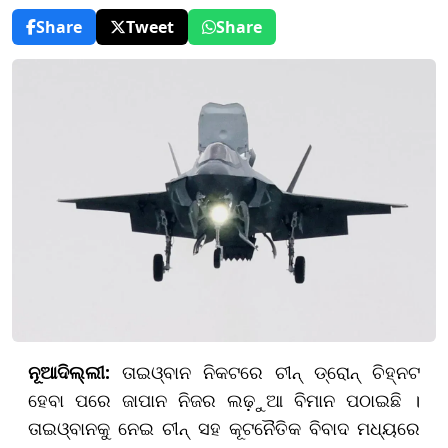
Share
Tweet
Share
ନୂଆଦିଲ୍ଲୀ:
ତାଇଓ୍ବାନ ନିକଟରେ ଚୀନ୍‌ ଡ୍ରୋନ୍‌ ଚିହ୍ନଟ
ହେବା ପରେ ଜାପାନ ନିଜର ଲଢ଼ୁଆ ବିମାନ ପଠାଇଛି ।
ତାଇଓ୍ବାନକୁ ନେଇ ଚୀନ୍‌ ସହ କୂଟନୈତିକ ବିବାଦ ମଧ୍ୟରେ