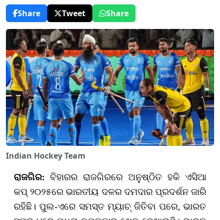
Share
Tweet
Share
Indian Hockey Team
ରାଜଗିର:
ବିହାରର ରାଜଗିରରେ ଅନୁଷ୍ଠିତ ହକି ଏସିଆ
କପ୍
୨୦୨୫
ରେ ଭାରତୀୟ ଦଳ
ର ଦମଦାର ପ୍ରଦର୍ଶନ ଜାରି
ରହିଛି।
ପୁଲ-ଏରେ ସମସ୍ତ ମ୍ୟାଚ୍ ଜିତିବା ପରେ
,
ଭାରତ