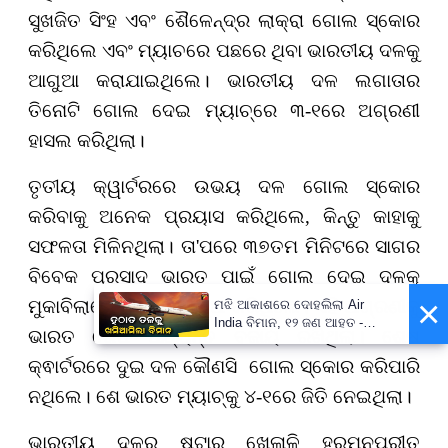
ସୁଖଜିତ ସିଂହ ଏବଂ ଶୈଳେନ୍ଦ୍ର ଲାକ୍ରା ଗୋଲ ସ୍କୋର
କରିଥିଲେ ଏବଂ ମ୍ୟାଚରେ ପଛରେ ଥିବା ଭାରତୀୟ ଦଳକୁ
ଆଗୁଆ କରାଯାଇଥିଲେ। ଭାରତୀୟ ଦଳ ଲଗାତାର
ତିନୋଟି ଗୋଲ
ଦେଇ ମ୍ୟାଚ୍‌ରେ ୩-୧ରେ ଅଗ୍ରଣୀ
ହାସଲ କରିଥିଲା।
ତୃତୀୟ କ୍ୱାର୍ଟରରେ ଉଭୟ ଦଳ ଗୋଲ ସ୍କୋର
କରିବାକୁ ଅନେକ ପ୍ରୟାସ କରିଥିଲେ
,
କିନ୍ତୁ କାହାକୁ
ସଫଳତା ମିଳିନଥିଲା। ତା
'
ପରେ
୩୭
ତମ ମିନିଟରେ ସାଗର
ବିବେକ ପ୍ରସାଦ ଭାରତ ପାଇଁ ଗୋଲ ଦେଇ ଦଳକୁ
×
ମୁକାବିଲାରେ
୪-୧ରେ ଆଗୁଅ କରିଥିଲେ।
ଏହି ଅଗ୍ରଣୀକୁ
ମଝି ଆକାଶରେ ଦୋହଲିଲା Air
India ବିମାନ, ୧୨ ଜଣ ଆହତ -
ଭାରତ
ଶେଷ ପର୍ଯ୍ୟନ୍ତ
ବଜାୟ ରଖି
ଥିଲା। ଶେଷ
PrameyaNews7
କ୍ଵାର୍ଟରରେ ଦୁଇ ଦଳ
କୌଣସି ଗୋଲ ସ୍କୋର କରିପାରି
ନଥିଲେ। ଶେ
ଭାରତ ମ୍ୟାଚ୍‌କୁ ୪-୧ରେ ଜିତି ନେଇଥିଲା।
ଭାରତୀୟ ଦଳର ଷ୍ଟାର ଖେଳାଳି ହରମନପ୍ରୀତ