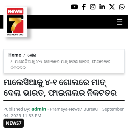
☰
Home
ଖେଳ
ମାଲେସିଆକୁ ୪-୧ ଗୋଲରେ ମାତ୍ ଦେଲା ଭାରତ, ଫାଇନାଲର
ନିକଟତର
ମାଲେସିଆକୁ ୪-୧ ଗୋଲରେ ମାତ୍
ଦେଲା ଭାରତ, ଫାଇନାଲର ନିକଟତର
admin
Published By:
- Prameya-News7 Bureau | September
04, 2025 11:33 PM
NEWS7