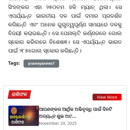
ସିଂହଙ୍କର ଏହା
୨୫୦
ତମ ହକି ମ୍ୟାଚ୍ ଥିଲା। ସେ
ଏପର୍ଯ୍ୟନ୍ତ ଭାରତୀୟ ଦଳ ପାଇଁ
ଦମାର
ପ୍ରଦର୍ଶନ
କରିଛନ୍ତି ଏବଂ ଅନେକ ଗୁରୁତ୍ୱପୂର୍ଣ୍ଣ ସମୟରେ ଦଳକୁ
ବିଜୟୀ କରାଇଛନ୍ତି। ସେ ପେନାଲ୍ଟି କର୍ଣ୍ଣରରେ ଗୋଲ
ସ୍କୋର କରିବାରେ ବିଶେଷଜ୍ଞ। ସେ ଏପର୍ଯ୍ୟନ୍ତ ଭାରତ
ପାଇଁ
୨୮୫
ଗୋଲ ସ୍କୋର କରିଛନ୍ତି।
Tags:
prameyanews7
ରାଶିଫଳ
View More
ଆପଣଙ୍କର ଆର୍ଥିକ ଅଭିବୃଦ୍ଧି ପାଇଁ ଦିନଟି
ଅତ୍ୟନ୍ତ ଶୁଭ ଅଟ...
November 29, 2025