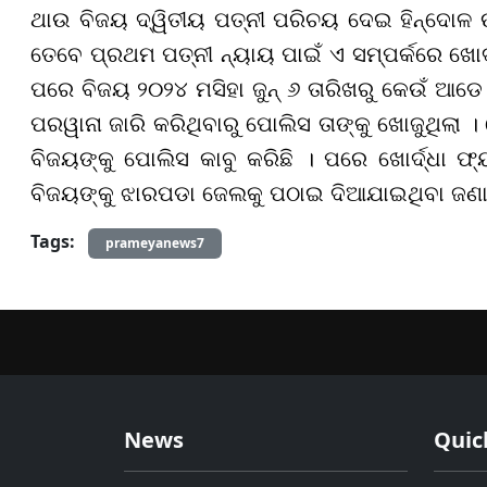
ଥାଉ ବିଜୟ ଦ୍ୱିତୀୟ ପତ୍ନୀ ପରିଚୟ ଦେଇ ହିନ୍ଦୋଳ 
ତେବେ ପ୍ରଥମ ପତ୍ନୀ ନ୍ୟାୟ ପାଇଁ ଏ ସମ୍ପର୍କରେ ଖୋର୍
ପରେ ବିଜୟ ୨୦୨୪ ମସିହା ଜୁନ୍ ୬ ତାରିଖରୁ କେଉଁ ଆଡ
ପରୱାନା ଜାରି କରିଥିବାରୁ ପୋଲିସ ତାଙ୍କୁ ଖୋଜୁଥିଲା
ବିଜୟଙ୍କୁ ପୋଲିସ କାବୁ କରିଛି । ପରେ ଖୋର୍ଦ୍ଧା ଫ୍
ବିଜୟଙ୍କୁ ଝାରପଡା ଜେଲକୁ ପଠାଇ ଦିଆଯାଇଥିବା ଜଣାପ
Tags:
prameyanews7
News
Quic