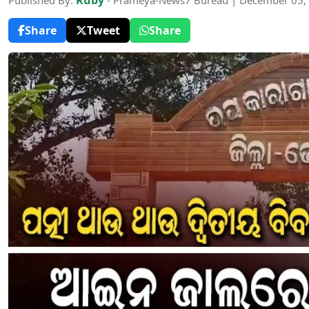
Ruby
Published By:
- Prameya-News7 Bureau | December 05,
Share
Tweet
Share