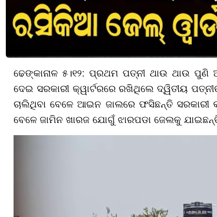
ଢେଙ୍କାନାଳ ୫।୧୨: ପ୍ରଥମ ପତ୍ନୀ ଥାଉ ଥାଉ ପୁଣି 
ଦେଇ ସରକାରୀ କ୍ୱାର୍ଟରରେ ରଖିଥିଲେ ଦ୍ୱିତୀୟ ପତ୍ନୀ
ଚାଲିଥିବା ବେଳେ ଆଇନ ଜାଲରେ ଫସିଛନ୍ତି ସରକାରୀ କର
ବେଳେ ଜାମିନ ଖାରଜ ଯୋଗୁଁ ଝାରପଡା ଜେଲକୁ ଯାଇଛନ୍ତ