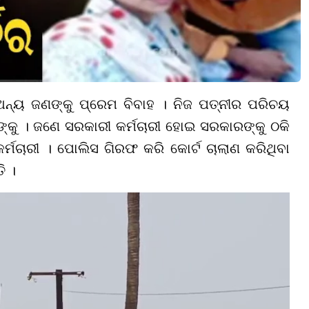
ଅନ୍ୟ ଜଣଙ୍କୁ ପ୍ରେମ ବିବାହ । ନିଜ ପତ୍ନୀର ପରିଚୟ
ଙ୍କୁ । ଜଣେ ସରକାରୀ କର୍ମଚାରୀ ହୋଇ ସରକାରଙ୍କୁ ଠକି
୍ମଚାରୀ । ପୋଲିସ ଗିରଫ କରି କୋର୍ଟ ଚାଲାଣ କରିଥିବା
ି ।