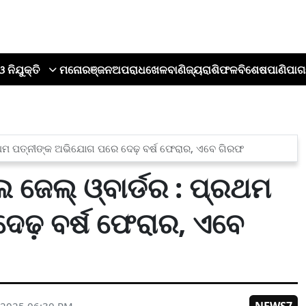
ଓ ନିଯୁକ୍ତି
ମନୋରଞ୍ଜନ
ଅପରାଧ
ଖେଳ
ବାଣିଜ୍ୟ
ରାଶିଫଳ
ବିଶେଷ
ପାଣିପାଗ
ପ୍ରଥମ ପତ୍ନୀଙ୍କ ଅଭିଯୋଗ ପରେ ଦେଢ଼ ବର୍ଷ ଫେରାର, ଏବେ ଗିରଫ
 ଜେଲ୍ ଓ୍ବାର୍ଡର : ପ୍ରଥମ
େଢ଼ ବର୍ଷ ଫେରାର, ଏବେ