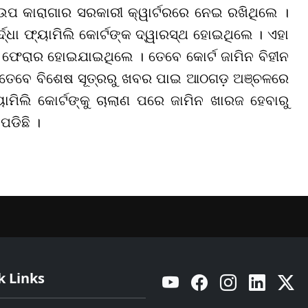
ଉପ କାରାଗାର ସରକାରୀ କ୍ୱାର୍ଟରରେ ନେଇ ରଖିଥିଲେ ।
ଦ୍ଧା ଫ୍ୟାମିଲି କୋର୍ଟଙ୍କ ଦ୍ୱାରସ୍ଥ ହୋଇଥିଲେ । ଏହା
େ ଫେରାର ହୋଇଯାଇଥିଲେ । ତେବେ କୋର୍ଟ ଜାମିନ ବିହୀନ
 । ତେବେ ବିଶେଷ ସୂତ୍ରରୁ ଖବର ପାଇ ଆଠଗଡ଼ ଅଞ୍ଚଳରେ
ୟାମିଲି କୋର୍ଟଙ୍କୁ ଚାଲାଣ ପରେ ଜାମିନ ଖାରଜ ହେବାରୁ
ଡିଛି ।
k Links
YouTube
Facebook
Instagram
Linkedin
Twitt