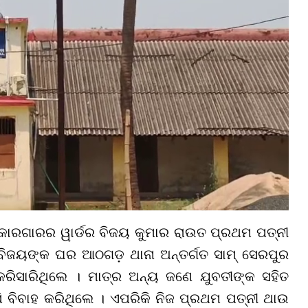
 କାରଗାରର ୱାର୍ଡର ବିଜୟ କୁମାର ରାଉତ ପ୍ରଥମ ପତ୍ନୀ
ବିଜୟଙ୍କ ଘର ଆଠଗଡ଼ ଥାନା ଅନ୍ତର୍ଗତ ସାମ୍ ସେରପୁର
ରିସାରିଥିଲେ । ମାତ୍ର ଅନ୍ୟ ଜଣେ ଯୁବତୀଙ୍କ ସହିତ
ପି ବିବାହ କରିଥିଲେ । ଏପରିକି ନିଜ ପ୍ରଥମ ପତ୍ନୀ ଥାଉ