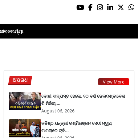
ଜୀବନଚର୍ଯ୍ୟା
ଅପରାଧ
View More
ଦୋଷୀ ସାବ୍ୟସ୍ତ ହେଲେ, ୧୦ ବର୍ଷ ଜେଲଦଣ୍ଡାଦେଶ
ବି ମିଳିଲା,...
August 06, 2026
କନିଷ୍ଠ ଯନ୍ତ୍ରୀ ରଶ୍ମିରଞ୍ଜନ ସେଠୀ ମୃତ୍ୟୁ
ମାମଲାରେ ଟ୍ବି...
August 06, 2026