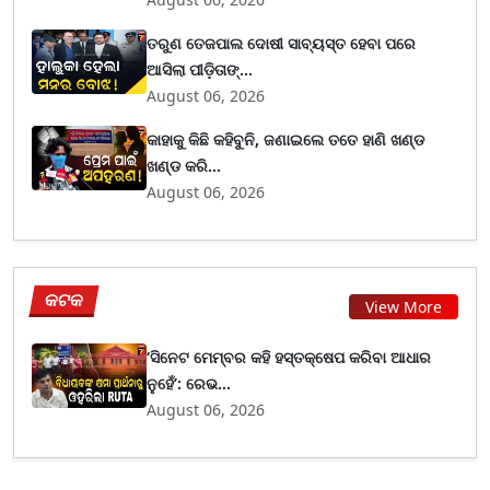
ତରୁଣ ତେଜପାଲ ଦୋଷୀ ସାବ୍ୟସ୍ତ ହେବା ପରେ
ଆସିଲା ପୀଡ଼ିତାଙ୍...
August 06, 2026
କାହାକୁ କିଛି କହିବୁନି, ଜଣାଇଲେ ତତେ ହାଣି ଖଣ୍ଡ
ଖଣ୍ଡ କରି...
August 06, 2026
କଟକ
View More
‘ସିନେଟ ମେମ୍ବର କହି ହସ୍ତକ୍ଷେପ କରିବା ଆଧାର
ନୁହେଁ’: ରେଭ...
August 06, 2026