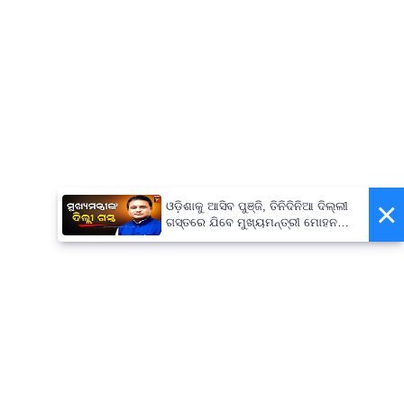
×
ଓଡ଼ିଶାକୁ ଆସିବ ପୁଞ୍ଜି, ତିନିଦିନିଆ ଦିଲ୍ଲୀ
ଗସ୍ତରେ ଯିବେ ମୁଖ୍ୟମନ୍ତ୍ରୀ ମୋହନ
ମାଝୀ