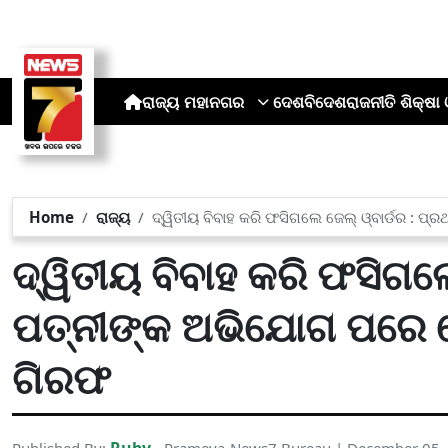
ରାଜ୍ୟ
ମହାନଗର
ଦେଶ
ବିଦେଶ
ରାଜନୀତି
ଶିକ୍ଷା 
Home
ରାଜ୍ୟ
ଦ୍ୱିତୀୟ ବିବାହ କରି ଫସିଗଲେ ଜେଲ୍ ଓ୍ବାର୍ଡର : 
ଦ୍ୱିତୀୟ ବିବାହ କରି ଫସିଗଲେ
ପତ୍ନୀଙ୍କ ଅଭିଯୋଗ ପରେ ଦ
ଗିରଫ