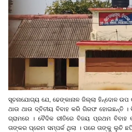
ସୂଚନାଯୋଗ୍ୟ ଯେ, ଢେଙ୍କାନାଳ ଜିଲ୍ଲା ହିନ୍ଦୋଳ ଉପ
ଥାଉ ଥାଉ ଦ୍ବିତୀୟ ବିବାହ କରି ଗିରଫ ହୋଇଛନ୍ତି । 
ଗ୍ରାମରେ । ବୈଦିକ ରୀତିରେ ବିଜୟ ପ୍ରଥମ ବିବାହ କ
ତାଙ୍କର ପ୍ରେମ ସମ୍ପର୍କ ଥିଲା । ପରେ ତାଙ୍କୁ ଲୁଚି ଛ