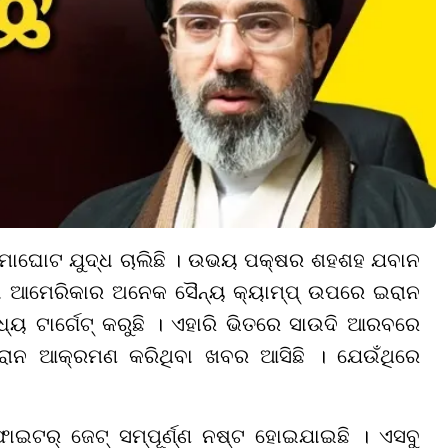
ାଘୋଟ ଯୁଦ୍ଧ ଚାଲିଛି । ଉଭୟ ପକ୍ଷର ଶହଶହ ଯବାନ
ବା ଆମେରିକାର ଅନେକ ସୈନ୍ୟ କ୍ୟାମ୍ପ୍ ଉପରେ ଇରାନ
ୟ ଟାର୍ଗେଟ୍ କରୁଛି । ଏହାରି ଭିତରେ ସାଉଦି ଆରବରେ
 ଇରାନ ଆକ୍ରମଣ କରିଥିବା ଖବର ଆସିଛି । ଯେଉଁଥିରେ
ାଇଟର୍ ଜେଟ୍ ସମ୍ପୂର୍ଣ୍ଣ ନଷ୍ଟ ହୋଇଯାଇଛି । ଏସବୁ