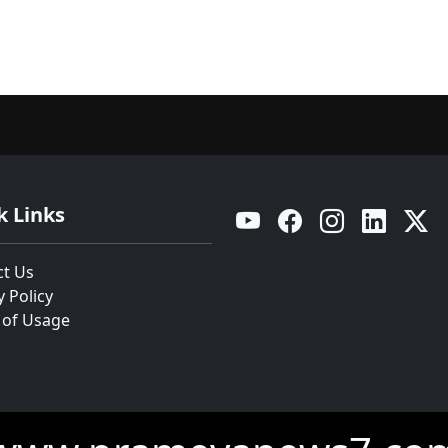
k Links
YouTube
Facebook
Instagram
Linkedin
Twitt
ct Us
y Policy
 of Usage