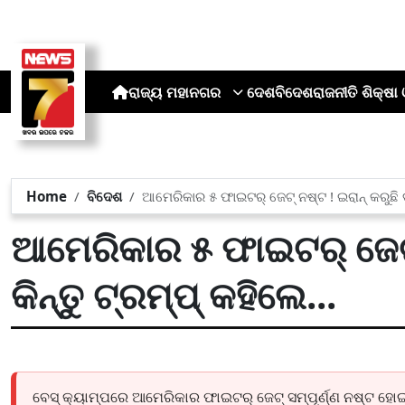
ରାଜ୍ୟ
ମହାନଗର
ଦେଶ
ବିଦେଶ
ରାଜନୀତି
ଶିକ୍ଷା 
Home
ବିଦେଶ
ଆମେରିକାର ୫ ଫାଇଟର୍ ଜେଟ୍ ନଷ୍ଟ ! ଇରାନ୍ କରୁଛି ଦାବ
ଆମେରିକାର ୫ ଫାଇଟର୍ ଜେଟ୍ ନ
କିନ୍ତୁ ଟ୍ରମ୍ପ୍ କହିଲେ...
ବେସ୍ କ୍ୟାମ୍ପରେ ଆମେରିକାର ଫାଇଟର୍ ଜେଟ୍ ସମ୍ପୂର୍ଣ୍ଣ ନଷ୍ଟ ହେ