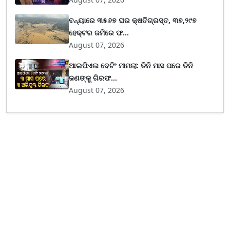
ବନ୍ୟାରେ ୩୫୬୭ ଘର କ୍ଷତିଗ୍ରସ୍ତ, ୩୭,୨୯୭
ହେକ୍ଟର ଜମିରେ ଫ...
August 07, 2026
ଆଇପିଏଲ ବେଟିଂ ମାମଲା: ତିନି ମାସ ପରେ ତିନି
ଜଣଙ୍କୁ ଗିରଫ...
August 07, 2026