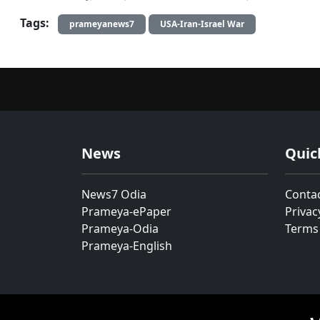
Tags:
prameyanews7
USA-Iran-Israel War
News
Quic
News7 Odia
Conta
Prameya-ePaper
Privac
Prameya-Odia
Terms
Prameya-English