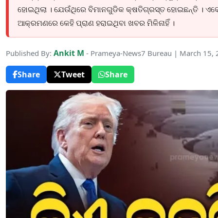
ହୋଇଥିଲା । ଯେଉଁଥିରେ ବିମାନଗୁଡିକ କ୍ଷତିଗ୍ରସ୍ତ ହୋଇଛନ୍ତି । ଏବେ
ଆକ୍ରମଣରେ କେହି ପ୍ରାଣ ହରାଇଥିବା ଖବର ମିଳିନାହିଁ ।
Ankit M
Published By:
- Prameya-News7 Bureau | March 15,
Share
Tweet
Share