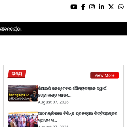
ଜୀବନଚର୍ଯ୍ୟା
ରାଜ୍ୟ
View More
ଜିଆରପି କନଷ୍ଟେବଲ ସୌମ୍ୟରଞ୍ଜନ ସ୍ୱାଇଁ
ହତ୍ୟାକାଣ୍ଡ ମାମଲା...
August 07, 2026
ଆଠମଲ୍ଲିକରେ ବିଭିନ୍ନ ପ୍ରକଳ୍ପର ଭିତ୍ତିପ୍ରସ୍ତର
ସ୍ଥାପନ ସ...
August 07, 2026