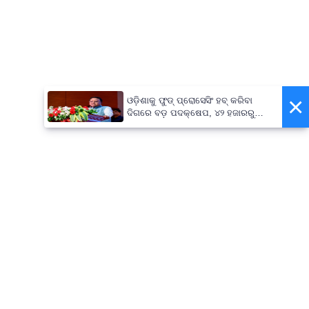
×
ଓଡ଼ିଶାକୁ ଫୁଡ୍ ପ୍ରୋସେସିଂ ହବ୍ କରିବା
ଦିଗରେ ବଡ଼ ପଦକ୍ଷେପ, ୪୨ ହଜାରରୁ
ଅଧିକ ନିଯୁକ୍ତି ସୁଯୋଗ