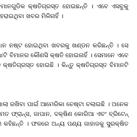
ାନଗୁଡିକ କ୍ଷତିଗ୍ରସ୍ତ ହୋଇଛନ୍ତି । ଏବେ ଏସବୁକୁ
ରାଇଥିବା ଖବର ମିଳିନାହିଁ ।
ମାନ ନଷ୍ଟ ହୋଇଥିବା ଖବରକୁ ଖଣ୍ଡନ କରିଛନ୍ତି । ସେ
୪
ଟି ବିମାନର କୌଣସି କ୍ଷତି ହୋଇନାହିଁ । ସେମାନେ ଏବେ
କ୍ଷତିଗ୍ରସ୍ତ ହୋଇଛି । କିନ୍ତୁ କ୍ଷତିଗ୍ରସ୍ତ ବିମାନଟି
ଖୋଲା ରଖିବା ପାଇଁ ଆମେରିକା ଚେଷ୍ଟା ଚଲାଇଛି । ଅନେକ
ତ ଫ୍ରାନ୍ସ, ଜାପାନ, ଦକ୍ଷିଣ କୋରିଆ ଏବଂ ବ୍ରିଟେନ୍
ି କହିଛନ୍ତି । ଫଳରେ ଅନ୍ୟ ପଣ୍ୟ ଜାହାଜକୁ ସୁରକ୍ଷିତ