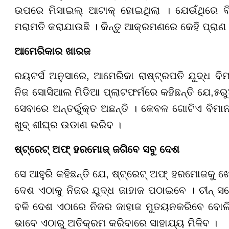
ଉପରେ ମିସାଇଲ୍ ଆଟାକ୍ ହୋଇଥିଲା । ଯେଉଁଥିରେ ବିମ
ମରାମତି କରାଯାଉଛି । କିନ୍ତୁ ଆକ୍ରମଣରେ କେହି ପ୍ରାଣ ହ
ଆମେରିକାର ଖାରଜ
ରୟଟର୍ସ ଅନୁସାରେ, ଆମେରିକା ରାଷ୍ଟ୍ରପତି ଯୁଦ୍ଧ ବି
ନିଜ ସୋସିଆଲ ମିଡିଆ ପ୍ଲାଟଫର୍ମରେ କହିଛନ୍ତି ଯେ,
୫
ରୁ
ସେବାରେ ଅନ୍ତର୍ଭୁକ୍ତ ଅଛନ୍ତି । କେବଳ ଗୋଟିଏ ବିମାନ 
ଖୁବ୍ ଶୀଘ୍ର ଉଡାଣ ଭରିବ ।
ଷ୍ଟ୍ରେଟ୍ ଅଫ୍ ହରମୋଜ୍ ଜଗିବେ ସବୁ ଦେଶ
ସେ ଆହୁରି କହିଛନ୍ତି ଯେ, ଷ୍ଟ୍ରେଟ୍ ଅଫ୍ ହରମୋଜକୁ 
ଦେଶ ଏଠାକୁ ନିଜର ଯୁଦ୍ଧ ଜାହାଜ ପଠାଇବେ । ଚୀନ୍ ସମେ
ବଳି ଦେଶ ଏଠାରେ ନିଜର ଜାହାଜ ମୁତୟ
ନ
କରିବେ ବୋଲ
ଭାବେ ଏଠାରୁ ଅତିକ୍ରମ କରିବାରେ ସାହାଯ୍ୟ ମିଳିବ ।