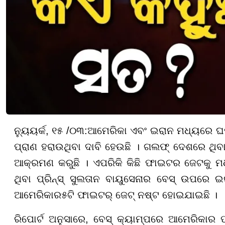
ନ୍ୟୁୟର୍କ, ୧୫ /୦୩:
ଆମେରିକା ଏବଂ ଇରାନ ମଧ୍ୟରେ ଘମ
ପ୍ରାଣ ହରାଉଥିବା ଦାବି ହେଉଛି । ଗଲଫ୍ ଦେଶରେ ଥି
ଆକ୍ରମଣ କରୁଛି । ଏପରିକି କିଛି ଫାଇଟର ଜେଟକୁ ମଧ୍
ଥିବା ପ୍ରିନ୍ସ୍ ସୁଲତାନ ବାୟୁସେନାର ବେସ୍ ଉପରେ
ଆମେରିକାର
୫
ଟି ଫାଇଟର୍ ଜେଟ୍ ନଷ୍ଟ ହୋଇଯାଇଛି ।
ରିପୋର୍ଟ ଅନୁସାରେ, ବେସ୍ କ୍ୟାମ୍ପରେ ଆମେରିକାର ଫ