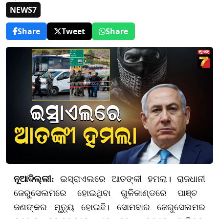
NEWS7
Share
Tweet
Share
ନୂଆଦିଲ୍ଲୀ:
ଇସ୍ରାଏ
ଲରେ ଆତଙ୍କୀ ହମଲା। ରାଜଧାନୀ
ଜେରୁ
ସେ
ଲମରେ
ହୋଇଥିବା
ଗୁଳିକାଣ୍ଡରେ ପାଞ୍ଚ
ଜଣଙ୍କର ମୃତ୍ୟୁ ହୋଇଛି। ସୋମବାର ଜେରୁ
ସେ
ଲମର