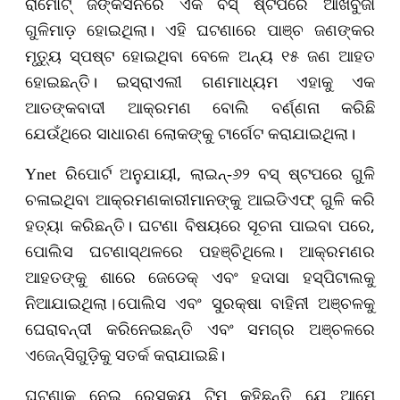
ରାମୋଟ୍ ଜଙ୍କସନରେ ଏକ ବସ୍ ଷ୍ଟପରେ
ଆଖିବୁଜା
ଗୁଳିମାଡ଼ ହୋଇଥିଲା।
ଏହି ଘଟଣାରେ ପାଞ୍ଚ ଜଣଙ୍କର
ମୃତ୍ୟୁ
ସ୍ପଷ୍ଟ
ହୋଇଥିବା ବେଳେ ଅନ୍ୟ ୧
୫
ଜଣ ଆହତ
ହୋଇଛନ୍ତି। ଇସ୍ରାଏଲୀ ଗଣମାଧ୍ୟମ ଏହାକୁ ଏକ
ଆତଙ୍କବାଦୀ ଆକ୍ରମଣ ବୋଲି ବର୍ଣ୍ଣନା କରିଛି
ଯେଉଁଥିରେ ସାଧାରଣ ଲୋକଙ୍କୁ ଟାର୍ଗେଟ କରାଯାଇଥିଲା।
,
Ynet
ରିପୋର୍ଟ ଅନୁଯାୟୀ
ଲାଇନ୍-୬୨ ବସ୍ ଷ୍ଟପରେ ଗୁଳି
ଚଳାଇଥିବା ଆକ୍ରମଣକାରୀମାନଙ୍କୁ ଆଇଡିଏଫ୍ ଗୁଳି କରି
,
ହତ୍ୟା କରି
ଛନ୍ତି
। ଘଟଣା ବିଷୟରେ ସୂଚନା ପାଇବା ପରେ
ପୋଲିସ ଘଟଣାସ୍ଥଳରେ ପହଞ୍ଚି
ଥି
ଲେ। ଆକ୍ରମଣର
ଆହତଙ୍କୁ ଶାରେ ଜେଡେକ୍ ଏବଂ ହଦାସା ହସ୍ପିଟାଲକୁ
ନିଆଯାଇଥିଲା
।
ପୋଲିସ ଏବଂ ସୁରକ୍ଷା ବାହିନୀ ଅଞ୍ଚଳକୁ
ଘେରାବନ୍ଦୀ କରିନେଇଛନ୍ତି ଏବଂ ସମଗ୍ର ଅଞ୍ଚଳରେ
ଏଜେନ୍ସିଗୁଡ଼ିକୁ ସତର୍କ କରାଯାଇଛି।
ଘଟଣା
କୁ ନେଇ ରେସ୍କ୍ୟୁ ଟିମ୍‌
କହିଛନ୍ତି ଯେ ଆମେ