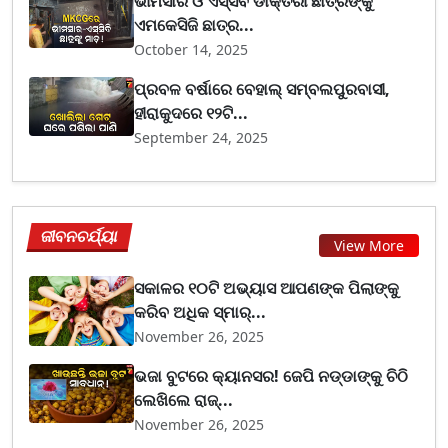
ଭୀମସାର ଓ ଏସ୍‌ସିବି ଡାକ୍ତରୀ ଛାତ୍ରଙ୍କୁ
ଏମକେସିଜି ଛାତ୍ର...
October 14, 2025
ପ୍ରବଳ ବର୍ଷାରେ ବେହାଲ୍ ସମ୍ବଲପୁରବାସୀ,
ହୀରାକୁଦରେ ୧୨ଟି...
September 24, 2025
ଜୀବନଚର୍ଯ୍ୟା
View More
ସକାଳର ୧୦ଟି ଅଭ୍ୟାସ ଆପଣଙ୍କ ପିଲାଙ୍କୁ
କରିବ ଅଧିକ ସ୍ମାର୍...
November 26, 2025
ଭଜା ବୁଟରେ କ୍ୟାନସର! ଜେପି ନଡ୍ଡାଙ୍କୁ ଚିଠି
ଲେଖିଲେ ରାଜ୍...
November 26, 2025