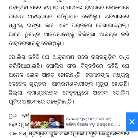
ପହଞ୍ଚିବା ପରେ ବସ୍ ଷ୍ଟପ୍ ପାଖରେ ରାସ୍ତାରେ ଲୋକମାନେ
ଅଚେତ ଅବସ୍ଥାରେ ପଡ଼ିଥିବାର ଦେଖିଲୁ। ଚାରିପାଖରେ
,
ଧ୍ୱଂସ
ଭଙ୍ଗା କାଚ ଏବଂ ଅରାଜକତା ଦେଖାଯାଇଥିଲା।
ଆମେ ତୁରନ୍ତ ଆହତମାନଙ୍କୁ ଚିକିତ୍ସା ଆରମ୍ଭ କରି
ଡାକ୍ତରଖାନାକୁ ନେଇଥିଲୁ।
ପୋଲିସ୍ କହିଛି ଯେ ଆକ୍ରମଣ ପରେ ରାସ୍ତାଗୁଡ଼ିକ ବନ୍ଦ
’
କରିଦିଆଯାଇ
ଛି
। ପୋଲିସ ତା
ର ବିବୃତ୍ତିରେ କହିଛି ଯେ
,
ଅନେକ ଲୋକ ଆହତ ହୋଇଛନ୍ତି
ସେମାନଙ୍କ ମଧ୍ୟରୁ
କେତେକ ଗୁରୁତର। ଆକ୍ରମଣକାରୀଙ୍କ ମୃତ୍ୟୁ ହୋଇଛି।
ଜିଲ୍ଲା କମାଣ୍ଡରଙ୍କ ନେତୃତ୍ୱରେ ଅନେକ ପୋଲିସ
ୟୁନିଟ୍ ଅଞ୍ଚଳରେ ପହଞ୍ଚିଛନ୍ତି।
ଦୁଇ ବର୍ଷ ପୂର୍ବେ ଜେରୁସେ
ଲମରେ ସମାନ ଆକ୍ରମଣ
×
ଓଡ଼ିଶାକୁ ଫୁଡ୍ ପ୍ରୋସେସିଂ ହବ୍
ହୋଇଥିଲା।
ବନ୍ଧୁକଧାରୀମାନେ ଗିଭାଟ୍ ଶାଉଲ୍ ଜଙ୍କସନ୍‌ରେ
କରିବା ଦିଗରେ ବଡ଼ ପଦକ୍ଷେପ, ୪୨
ହଜାରରୁ ଅଧିକ ନିଯୁକ୍ତି ସୁଯୋଗ
ଏକ ବସ୍ ଷ୍ଟପ୍‌ରେ ଗୁଳି ଚଳାଇଥିଲେ। ପୂର୍ବ ଜେରୁ
ସେ
ଲମର