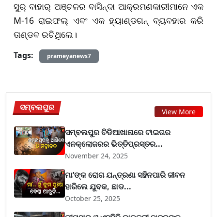
ସୁର୍ ବାହାର୍ ଅଞ୍ଚଳର ବାସିନ୍ଦା ଆକ୍ରମଣକାରୀମାନେ ଏକ
M-16
ରାଇଫଲ୍ ଏବଂ ଏକ ହ୍ୟାଣ୍ଡଗନ୍ ବ୍ୟବହାର କରି
ତାଣ୍ଡବ ର
ଚି
ଥିଲେ।
Tags:
prameyanews7
ସମ୍ବଲପୁର
View More
ସମ୍ବଲପୁର ଚିଡିଆଖାନାରେ ଟାଇଗର
ଏନକ୍ଲୋଜରର ଭିତ୍ତିପ୍ରସ୍ତର...
November 24, 2025
ମା’ଙ୍କ ରୋଗ ଯନ୍ତ୍ରଣା ସହିନପାରି ଜୀବନ
ହାରିଲେ ଯୁବକ, ଛାଡ...
October 25, 2025