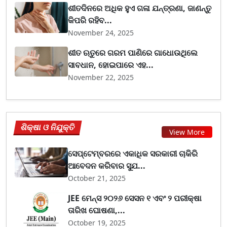
ଶୀତଦିନରେ ଅଧିକ ହୁଏ ଗଳା ଯନ୍ତ୍ରଣା, ଜାଣନ୍ତୁ
କିପରି ରହିବ...
November 24, 2025
ଶୀତ ଋତୁରେ ଗରମ ପାଣିରେ ଗାଧୋଉଥିଲେ
ସାବଧାନ, ହୋଇପାରେ ଏହ...
November 22, 2025
ଶିକ୍ଷା ଓ ନିଯୁକ୍ତି
View More
ସେପ୍ଟେମ୍ବରରେ ଏକାଧିକ ସରକାରୀ ଚାକିରି
ଆବେଦନ କରିବାର ସୁଯ...
October 21, 2025
JEE ମେନ୍ସ ୨୦୨୬ ସେସନ ୧ ଏବଂ ୨ ପରୀକ୍ଷା
ତାରିଖ ଘୋଷଣା,...
October 19, 2025