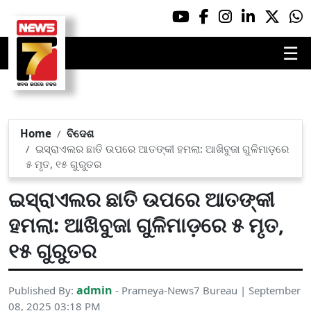
☰
Home
ବିଦେଶ
ଇସ୍ରାଏଲର ଛାତି ଉପରେ ଆତଙ୍କୀ ହମଲା: ଆଖିବୁଜା ଗୁଳିମାଡ଼ରେ
୫ ମୃତ, ୧୫ ଗୁରୁତର
ଇସ୍ରାଏଲର ଛାତି ଉପରେ ଆତଙ୍କୀ
ହମଲା: ଆଖିବୁଜା ଗୁଳିମାଡ଼ରେ ୫ ମୃତ,
୧୫ ଗୁରୁତର
admin
Published By:
- Prameya-News7 Bureau | September
08, 2025 03:18 PM