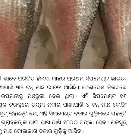
 ରାଣୀ ଭାବେ ପରିଚିତ ହିଲସା ମାଛର ପ୍ରଥମ ସିପମେଣ୍ଟ ଭାରତ-
ାଖାପାଖି ୩୨ ଟନ୍‌ ମାଛ ଭାରତ ଆସିଛି। ବାଂଲାଦେଶ ନିକଟରେ
ରପ୍ତାନୀକୁ ମଞ୍ଜୁରୀ ଦେଇ ଥିଲା। ଏହି ସିପମେଣ୍ଟ ୧୬
ଟ୍ରକ୍‌ରେ ପଦ୍ମା ନଦୀର ପାଖାପାଖି ୪ ଟନ୍‌ ମାଛ ଲୋଡିଂ
କହିଛନ୍ତି ଯେ, ଏହି ସିପମେଣ୍ଟ ବଜାର ଗୁଡ଼ିକରେ ପହଞ୍ଚି
୍‌ ଗ୍ରାହକଙ୍କ ପାଇଁ ପାଖାପାଖି ୧୮୦୦ ଟଙ୍କା ହେବ। ମକସୁଦ୍‌
ରୁ ମାଛ କୋଲକାତା ବଜାର ଗୁଡ଼ିକୁ ଆସିବ।