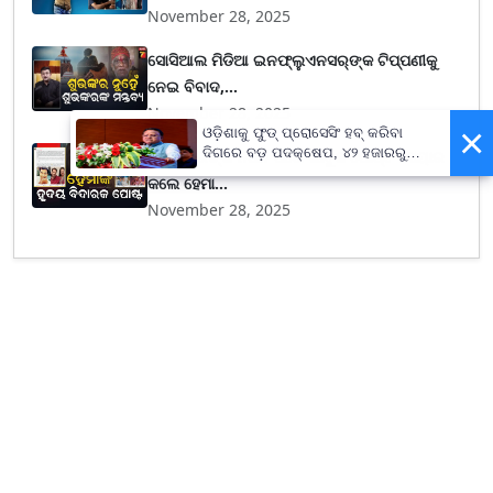
November 28, 2025
ସୋସିଆଲ ମିଡିଆ ଇନଫ୍ଲୁଏନସର୍‌ଙ୍କ ଟିପ୍ପଣୀକୁ
ନେଇ ବିବାଦ,...
November 28, 2025
×
ଓଡ଼ିଶାକୁ ଫୁଡ୍ ପ୍ରୋସେସିଂ ହବ୍ କରିବା
ଦିଗରେ ବଡ଼ ପଦକ୍ଷେପ, ୪୨ ହଜାରରୁ
ଧର୍ମେନ୍ଦ୍ରଙ୍କ ନିଧନ ପରେ ଭାବୁକ ପୋଷ୍ଟ ସେୟାର
ଅଧିକ ନିଯୁକ୍ତି ସୁଯୋଗ
କଲେ ହେମା...
November 28, 2025