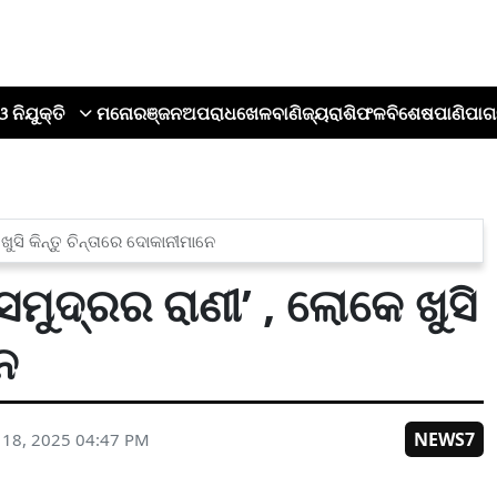
ଓ ନିଯୁକ୍ତି
ମନୋରଞ୍ଜନ
ଅପରାଧ
ଖେଳ
ବାଣିଜ୍ୟ
ରାଶିଫଳ
ବିଶେଷ
ପାଣିପାଗ
ୁସି କିନ୍ତୁ ଚିନ୍ତାରେ ଦୋକାନୀମାନେ
ମୁଦ୍ରର ରାଣୀ’ , ଲୋକେ ଖୁସି
େ
NEWS7
 18, 2025 04:47 PM