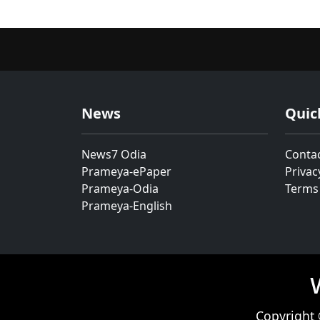
News
Quic
News7 Odia
Conta
Prameya-ePaper
Privac
Prameya-Odia
Terms
Prameya-English
Copyright 