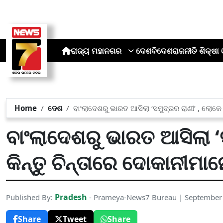
ରାଜ୍ୟ
ମହାନଗର
ଦେଶ
ବିଦେଶ
ରାଜନୀତି
ଶିକ୍ଷା 
Home
ଦେଶ
ବାଂଲାଦେଶରୁ ଭାରତ ଆସିଲା ‘ସମୁଦ୍ରର ରାଣୀ’ , ଲୋକେ ଖ
ବାଂଲାଦେଶରୁ ଭାରତ ଆସିଲା ‘ସ
କିନ୍ତୁ ଚିନ୍ତାରେ ଦୋକାନୀମାନ
Pradesh
Published By:
- Prameya-News7 Bureau | September
Share
Tweet
Share