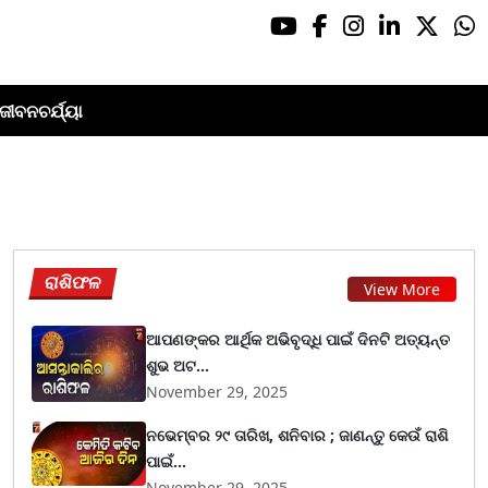
ଜୀବନଚର୍ଯ୍ୟା
ରାଶିଫଳ
View More
ଆପଣଙ୍କର ଆର୍ଥିକ ଅଭିବୃଦ୍ଧି ପାଇଁ ଦିନଟି ଅତ୍ୟନ୍ତ
ଶୁଭ ଅଟ...
November 29, 2025
ନଭେମ୍ବର ୨୯ ତାରିଖ, ଶନିବାର ; ଜାଣନ୍ତୁ କେଉଁ ରାଶି
ପାଇଁ...
November 29, 2025