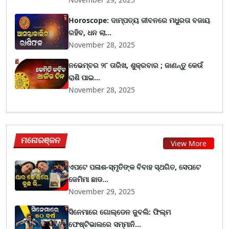
Horoscope: ଦାମ୍ପତ୍ୟ ଜୀବନରେ ମଧୁରତା ବଜାୟ
ରହିବ, ଧନ ଲା...
November 28, 2025
ନଭେମ୍ବର ୨୮ ତାରିଖ, ଶୁକ୍ରବାର ; ଜାଣନ୍ତୁ କେଉଁ
ରାଶି ପାଇ...
November 28, 2025
ମନୋରଞ୍ଜନ
View More
ଏପଟେ ପଳାଶ-ସ୍ମୃତିଙ୍କ ବିବାହ ସ୍ଥଗିତ, ସେପଟେ
ଜେମିମା ଛାଡ...
November 29, 2025
ସିନେମାରେ ଗୋଲ୍ଡେନ ଜୁବଲି: ଫିଲ୍ମ
ଫେଷ୍ଟିଭାଲରେ ସମ୍ମାନି...