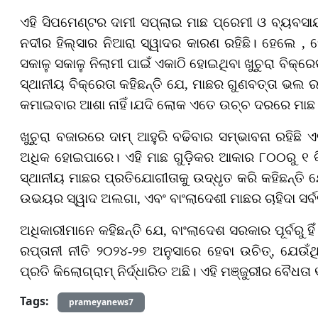
ଏହି ସିପମେଣ୍ଟର ଦାମୀ ସପ୍ଲାଇ ମାଛ ପ୍ରେମୀ ଓ ବ୍ୟବସାୟୀ
ନଦୀର ହିଲ୍ସାର ନିଆରା ସ୍ୱାଦର କାରଣ ରହିଛି। ହେଲେ , ହେଲ
ସକାଳୁ ସକାଳୁ ନିଲାମୀ ପାଇଁ ଏକାଠି ହୋଇଥିବା ଖୁଚୁରା ବିକ୍
ସ୍ଥାନୀୟ ବିକ୍ରେତା କହିଛନ୍ତି ଯେ, ମାଛର ଗୁଣବତ୍ତା ଭଲ ରହି
କମାଇବାର ଆଶା ନାହିଁ।ଯଦି ଲୋକ ଏତେ ଉଚ୍ଚ ଦରରେ ମାଛ କ
ଖୁଚୁରା ବଜାରରେ ଦାମ୍‌ ଆହୁରି ବଢିବାର ସମ୍ଭାବନା ରହିଛି 
ଅଧିକ ହୋଇପାରେ। ଏହି ମାଛ ଗୁଡ଼ିକର ଆକାର ୮୦୦ରୁ ୧ କ
ସ୍ଥାନୀୟ ମାଛର ପ୍ରତିଯୋଗୀତାକୁ ଉଦ୍ଧୃତ କରି କହିଛନ୍ତି ଯେ
ଉଭୟର ସ୍ୱାଦ ଅଲଗା, ଏବଂ ବାଂଲାଦେଶୀ ମାଛର ଚାହିଦା ସର୍ବଦା 
ଅଧିକାରୀମାନେ କହିଛନ୍ତି ଯେ, ବାଂଲାଦେଶ ସରକାର ପୂର୍ବରୁ 
ରପ୍ତାନୀ ନୀତି ୨୦୨୪-୨୭ ଅନୁସାରେ ହେବା ଉଚିତ୍‌, ଯେଉଁ
ପ୍ରତି କିଲୋଗ୍ରାମ୍‌ ନିର୍ଦ୍ଧାରିତ ଅଛି। ଏହି ମଞ୍ଜୁରୀର ବ
Tags:
prameyanews7