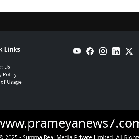
k Links
YouTube
Facebook
Instagram
Linkedin
Twitt
ct Us
y Policy
 of Usage
www.prameyanews7.co
© 2025 - Summa Real Media Private Limited. All Right