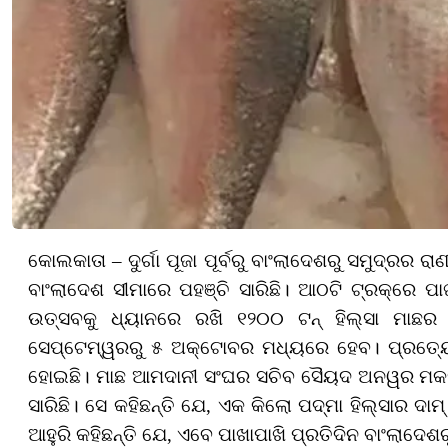
କୋଲକାତା – ଦୁର୍ଗା ପୂଜା ପୂର୍ବରୁ ବାଂଲାଦେଶରୁ ସମୁଦ୍ରର
ବାଂଲାଦେଶ ସୀମାରେ ପହଞ୍ଚି ସାରିଛି। ଆଠଟି ଟ୍ରକ୍‌ରେ ପ
ଉତ୍ସବକୁ ଧ୍ୟାନରେ ରଖି ୧୨୦୦ ଟନ୍‌ ହିଲ୍ସା ମାଛର 
ସେପ୍ଟେମ୍ୱରରୁ ୫ ଅକ୍ଟୋବର ମଧ୍ୟରେ ହେବ। ପ୍ରତ୍ୟେକ 
ହୋଇଛି। ମାଛ ଆମଦାନୀ ସଂଘର ସଚିବ ସୈୟଦ ଅନୱର ମକସୁଦ୍‌ 
ସାରିଛି। ସେ କହିଛନ୍ତି ଯେ, ଏକ କିଲୋ ପଦ୍ମା ହିଲ୍ସାର ଦାମ
ଆହୁରି କହିଛନ୍ତି ଯେ, ଏବେ ପାଖାପାଖି ପ୍ରତିଦିନ ବାଂଲାଦେଶ