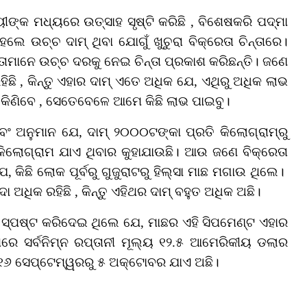
ଙ୍କ ମଧ୍ୟରେ ଉତ୍ସାହ ସୃଷ୍ଟି କରିଛି , ବିଶେଷକରି ପଦ୍ମା
େ ଉଚ୍ଚ ଦାମ୍‌ ଥିବା ଯୋଗୁଁ ଖୁଚୁରା ବିକ୍ରେତା ଚିନ୍ତାରେ।
ରେତାମାନେ ଉଚ୍ଚ ଦରକୁ ନେଇ ଚିନ୍ତା ପ୍ରକାଶ କରିଛନ୍ତି। ଜଣେ
ଛି , କିନ୍ତୁ ଏହାର ଦାମ୍‌ ଏତେ ଅଧିକ ଯେ, ଏଥିରୁ ଅଧିକ ଲାଭ
ିଣିବେ , ସେତେବେଳେ ଆମେ କିଛି ଲାଭ ପାଇବୁ।
ଏବଂ ଅନୁମାନ ଯେ, ଦାମ୍ ୨୦୦୦ଟଙ୍କା ପ୍ରତି କିଲୋଗ୍ରାମ୍‌ରୁ
ିଲୋଗ୍ରାମ ଯାଏ ଥିବାର କୁହାଯାଉଛି। ଆଉ ଜଣେ ବିକ୍ରେତା
, କିଛି ଲୋକ ପୂର୍ବରୁ ଗୁଜୁରାଟରୁ ହିଲ୍ସା ମାଛ ମଗାଉ ଥିଲେ।
ଅଧିକ ରହିଛି , କିନ୍ତୁ ଏହିଥର ଦାମ୍‌ ବହୁତ ଅଧିକ ଅଛି।
ହିଁ ସ୍ପଷ୍ଟ କରିଦେଇ ଥିଲେ ଯେ, ମାଛର ଏହି ସିପମେଣ୍ଟ ଏହାର
ଥିରେ ସର୍ବନିମ୍ନ ରପ୍ତାନୀ ମୂଲ୍ୟ ୧୨.୫ ଆମେରିକୀୟ ଡଲାର
ୈଧତା ୧୬ ସେପ୍ଟେମ୍ୱରରୁ ୫ ଅକ୍ଟୋବର ଯାଏ ଅଛି।