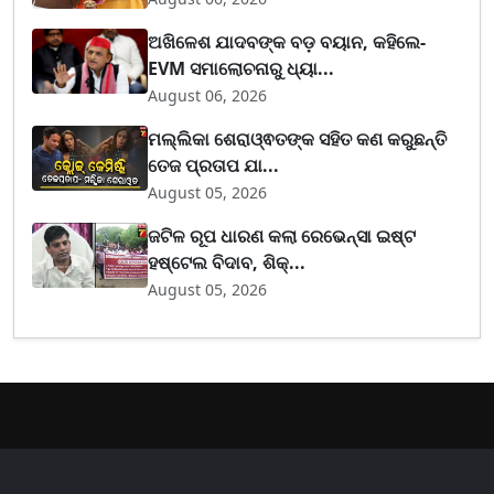
ଅଖିଳେଶ ଯାଦବଙ୍କ ବଡ଼ ବୟାନ, କହିଲେ-
EVM ସମାଲୋଚନାରୁ ଧ୍ୟା...
August 06, 2026
ମଲ୍ଲିକା ଶେରାଓ୍ଵତଙ୍କ ସହିତ କଣ କରୁଛନ୍ତି
ତେଜ ପ୍ରତାପ ଯା...
August 05, 2026
ଜଟିଳ ରୂପ ଧାରଣ କଲା ରେଭେନ୍ସା ଇଷ୍ଟ
ହଷ୍ଟେଲ ବିଦାବ, ଶିକ୍...
August 05, 2026