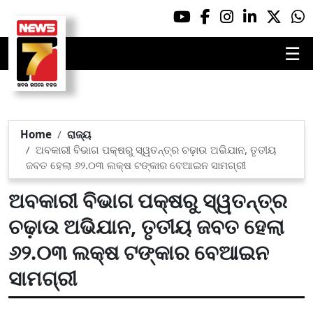
☰
Home
ରାଜ୍ୟ
ଅବକାରୀ ବିଭାଗ ପକ୍ଷରୁ ସ୍ୱତନ୍ତ୍ର ଚଢ଼ାଉ ଅଭିଯାନ, ତୃତୀୟ
ଜବତ ହେଲା ୬୨.୦୩ ଲକ୍ଷ ଟଙ୍କାର ବେଆଇନ ସାମଗ୍ରୀ
ଅବକାରୀ ବିଭାଗ ପକ୍ଷରୁ ସ୍ୱତନ୍ତ୍ର
ଚଢ଼ାଉ ଅଭିଯାନ, ତୃତୀୟ ଜବତ ହେଲା
୬୨.୦୩ ଲକ୍ଷ ଟଙ୍କାର ବେଆଇନ
ସାମଗ୍ରୀ