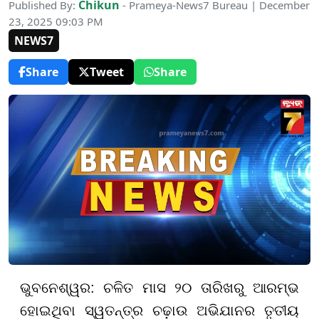
Chikun
Published By:
- Prameya-News7 Bureau | December
23, 2025 09:03 PM
NEWS7
Share
Tweet
Share
ଭୁବନେଶ୍ୱର: ଚଳିତ ମାସ ୨୦ ତାରିଖରୁ ଆରମ୍ଭ
ହୋଇଥିବା ସ୍ୱତନ୍ତ୍ର ଚଢ଼ାଉ ଅଭିଯାନର ତୃତୀୟ