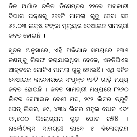
ଦିନ ଅର୍ଥାତ ଚଳିତ ଡିସେମ୍ବର ୨୨ରେ ଅବକାରୀ
ବିଭାଗ ପକ୍ଷରୁ ୨୧୧ଟି ମାମଲା ରୁଜୁ ହେବା ସହ
୬୨.୦୩ ଲକ୍ଷ ଟଙ୍କା ମୂଲ୍ୟର ବେଆଇନ ସାମଗ୍ରୀ
ଜବତ ହୋଇଛି ।
ସୂଚନା ଅନୁସାରେ, ଏହି ଅଭିଯାନ ସମୟରେ ୧୩୬
ଜଣଙ୍କୁ ଗିରଫ କରାଯାଇଥିବା ବେଳେ, ଏନଡିପିଏସ
ଆକ୍ଟରେ ଗୋଟିଏ ମାମଲା ରୁଜୁ ହୋଇଛି। ଏଥି ସହିତ
ବେଆଇନ କାରବାରରେ ସଂପୃକ୍ତ ୧୬ଟି ଗାଡ଼ି ମଧ୍ୟ
ଜବତ ହୋଇଛି । ଜବତ ସାମଗ୍ରୀ ମଧ୍ୟରେ ୮୨୬୦
ଲିଟର ବେଆଇନ ଦେଶୀ ମଦ, ୨୯୨ ଲିଟର ଡ୍ରୁଟି
ପେଡ୍ ଲିକର, ୫୯, ୪୩୪ ଲିଟର ମହୁଲ ପୋଚ ଏବଂ
୧୨,୫୦୦ କିଲୋଗ୍ରାମ ଗୁଡ଼ ପୋଚ ରହିଛି ।
ନାର୍କୋଟିକ୍ସ ସାମଗ୍ରୀ ଭାବେ ୫ କିଲୋଗ୍ରାମ