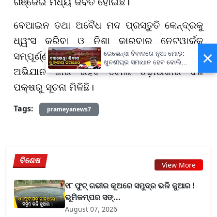
ଗଞ୍ଜେଇ ମଧ୍ୟ ଜବତ ହୋଇଛି।
ବେଆଇନ ତଥା ଅବୈଧ ମଦ ପ୍ରସ୍ତୁତି କେନ୍ଦ୍ରକୁ
ଧ୍ୱଂସ କରିବା ଓ ନିଶା କାରବାର ନେଟୱାର୍କକୁ
×
ରେଭେନ୍ସା ବିବାଦରେ ନୂଆ ମୋଡ଼:
ସମ୍ପୂର୍ଣ୍ଣ ବନ୍ଦ କରିବା ଲକ୍ଷ୍ୟରେ ଏହି ଏହି ଚଢ଼ାଉ
ଖୁବଶୀଘ୍ର ସମାଧାନ ହେବ ବୋଲି
ଅଭିଯାନ ଜାରି ରହିବ ବୋଲି ଚଢ଼ାଉକାରି ଦଳ
କହିଲେ କୁଳପତି
ପକ୍ଷରୁ ସୂଚନା ମିଳିଛି।
Tags:
prameyanews7
ବିଶେଷ
View More
୧୮ ଫୁଟ୍ ଗଭୀର କୂଅରେ ସମୁଦ୍ର ଭଳି ଜୁଆର !
ଭୂମିକମ୍ପର ସଙ୍...
August 07, 2026