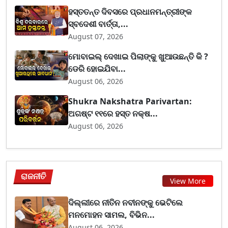
ହସ୍ତତନ୍ତ ଦିବସରେ ପ୍ରଧାନମନ୍ତ୍ରୀଙ୍କ
ସ୍ବଦେଶୀ ବାର୍ତ୍ତା,...
August 07, 2026
ମୋବାଇଲ୍ ଦେଖାଇ ପିଲାଙ୍କୁ ଖୁଆଉଛନ୍ତି କି ?
ଡେରି ହୋଇଯିବା...
August 06, 2026
Shukra Nakshatra Parivartan:
ଅଗଷ୍ଟ ୧୧ରେ ହସ୍ତ ନକ୍ଷ...
August 06, 2026
ରାଜନୀତି
View More
ଦିଲ୍ଲୀରେ ନୀତିନ ନବୀନଙ୍କୁ ଭେଟିଲେ
ମନମୋହନ ସାମଲ, ବିଭିନ...
August 06, 2026