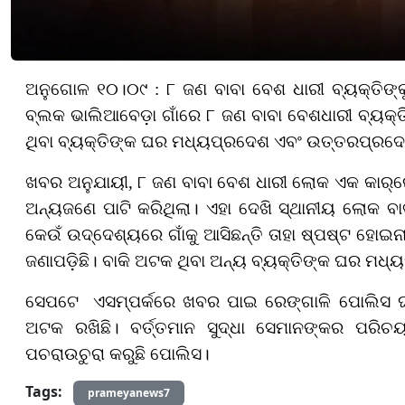
ଅନୁଗୋଳ ୧୦।୦୯ : ୮ ଜଣ ବାବା ବେଶ ଧାରୀ ବ୍ୟକ୍ତିଙ୍କୁ
ବ୍ଲକ ଭାଲିଆବେଡ଼ା ଗାଁରେ ୮ ଜଣ ବାବା ବେଶଧାରୀ ବ୍ୟକ୍ତି
ଥିବା ବ୍ୟକ୍ତିଙ୍କ ଘର ମଧ୍ୟପ୍ରଦେଶ ଏବଂ ଉତ୍ତରପ୍ରଦେଶ
ଖବର ଅନୁଯାୟୀ,
୮ ଜଣ ବାବା ବେଶ ଧାରୀ ଲୋକ ଏକ କାର୍‌ର
ଅନ୍ୟଜଣେ ପାଟି କରିଥିଲା। ଏହା ଦେଖି ସ୍ଥାନୀୟ ଲୋକ ବାବ
କେଉଁ ଉଦ୍ଦେଶ୍ୟରେ
ଗାଁ
କୁ ଆସିଛନ୍ତି ତାହା ଷ୍ପଷ୍ଟ ହୋଇନା
ଜଣାପଡ଼ିଛି।
ବାକି ଅଟକ ଥିବା ଅନ୍ୟ ବ୍ୟକ୍ତିଙ୍କ ଘର ମଧ
ସେପଟେ
ଏସମ୍ପର୍କରେ ଖବର ପାଇ ରେଙ୍ଗା
ଳି ପୋ
ଲିସ 
ଅଟକ ରଖିଛି।
ବର୍ତ୍ତମାନ ସୁଦ୍ଧା
ସେମାନଙ୍କର ପରିଚୟ ଏ
ପଚରାଉଚୁରା କରୁଛି
ପୋ
ଲିସ।
Tags:
prameyanews7