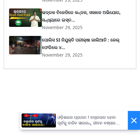
ଭଦ୍ରକ ବିଜେଡିରେ କନ୍ଦଳ, ସକାଳେ ଅଭିଯୋଗ,
ସନ୍ଧ୍ୟାରେ ଇସ୍ତ...
November 29, 2025
ପୋଲିସ SI ନିଯୁକ୍ତି ପରୀକ୍ଷା ଜାଲିଆତି : ଜେଲ୍
ଫେରିଲେ ୪...
November 29, 2025
×
ଓଡ଼ିଶାରେ ପ୍ରଥମ ! ବଜ୍ରପାତ ହେବା
ପୂର୍ବରୁ ବାଜିବ ସାଇରନ୍, ଜୀବନ ବଞ୍ଚାଇବା
ପାଇଁ ରାଜ୍ୟ ସରକାଙ୍କ ବଡ଼ ପଦକ୍ଷେପ