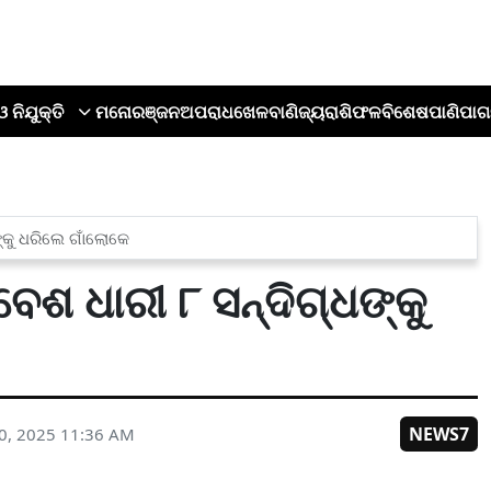
ଓ ନିଯୁକ୍ତି
ମନୋରଞ୍ଜନ
ଅପରାଧ
ଖେଳ
ବାଣିଜ୍ୟ
ରାଶିଫଳ
ବିଶେଷ
ପାଣିପାଗ
୍କୁ ଧରିଲେ ଗାଁଲୋକେ
ବେଶ ଧାରୀ ୮ ସନ୍ଦିଗ୍ଧଙ୍କୁ
NEWS7
0, 2025 11:36 AM