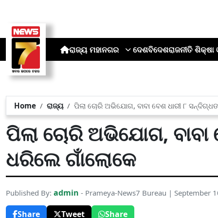
ରାଜ୍ୟ
ମହାନଗର
ଦେଶ
ବିଦେଶ
ରାଜନୀତି
ଶିକ୍ଷା 
Home
ରାଜ୍ୟ
ପିଲା ଚୋରି ଅଭିଯୋଗ, ବାବା ବେଶ ଧାରୀ ୮ ସନ୍ଦିଗ୍ଧଙ
ପିଲା ଚୋରି ଅଭିଯୋଗ, ବାବା 
ଧରିଲେ ଗାଁଲୋକେ
admin
Published By:
- Prameya-News7 Bureau | September 1
Share
Tweet
Share