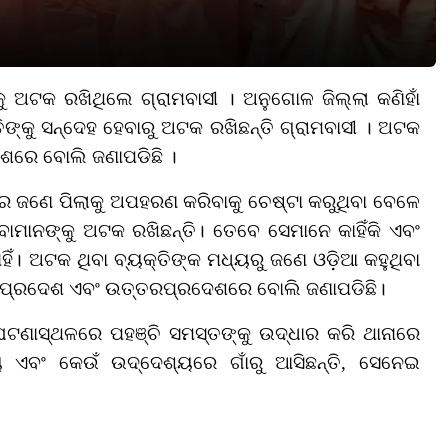
 ଅଟକ ରଖିଥିଲେ ଗ୍ରାମବାସୀ । ଅନୁଗୋଳ ଜିଲ୍ଲା କଣିହାଁ
ଙ୍କୁ ସନ୍ଦେହ ହେବାରୁ ଅଟକ ରଖିଛନ୍ତି ଗ୍ରାମବାସୀ । ଅଟକ
ରେ ବୋଲି ଜଣାପଡିଛି ।
େ ଜଣେ ପିଲାକୁ
ଅପହରଣ କରିବାକୁ
ଚେଷ୍ଟା କରୁଥିବା ବେଳେ
ାମାନଙ୍କୁ ଅଟକ ରଖିଛନ୍ତି। ତେବେ ସେମାନେ କାହିଁକି ଏବଂ
ହିଁ।
ଅଟକ ଥିବା ବ୍ୟକ୍ତିଙ୍କ
ମଧ୍ୟରୁ ଜଣେ ଓଡ଼ିଆ କହୁଥିବା
୍ୟପ୍ରଦେଶ ଏବଂ ଉତ୍ତରପ୍ରଦେଶରେ ବୋଲି ଜଣାପଡିଛି।
ଘଟଣାସ୍ଥଳରେ ପହଞ୍ଚି
ସମସ୍ତ
ଙ୍କୁ ଉଦ୍ଧାର କରି ଥାନାରେ
ବଂ କେଉଁ ଉଦ୍ଦେଶ୍ୟରେ ଗାଁରୁ ଆସିଛନ୍ତି
, ସେନେଇ