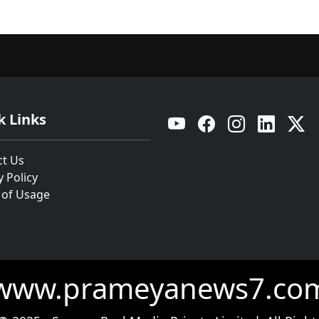
k Links
YouTube
Facebook
Instagram
Linkedin
Twitt
ct Us
y Policy
 of Usage
www.prameyanews7.co