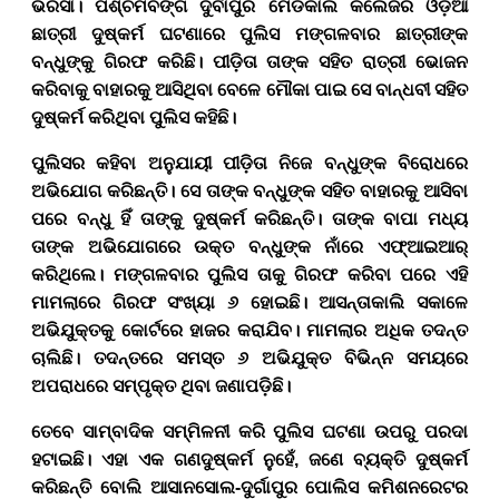
ଭରସା। ପଶ୍ଚିମବଙ୍ଗ ଦୁର୍ବାପୁର ମେଡିକାଲ କଲେଜ
ର
ଓଡ଼ିଆ
ଛାତ୍ରୀ ଦୁଷ୍କର୍ମ ଘଟଣାରେ ପୁଲିସ
ମଙ୍ଗଳବାର
ଛାତ୍ରୀଙ୍କ
ବନ୍ଧୁଙ୍କୁ ଗିରଫ କରିଛି। ପୀଡ଼ିତା ତାଙ୍କ ସହିତ ରାତ୍ରୀ ଭୋଜନ
କରିବାକୁ ବାହାରକୁ ଆସିଥିବା ବେଳେ ମୌକା ପାଇ ସେ ବାନ୍ଧବୀ ସହିତ
ଦୁଷ୍କର୍ମ କରିଥିବା ପୁଲିସ କହିଛି।
ପୁଲିସର କହିବା ଅନୁଯାୟୀ ପୀଡ଼ିତା ନିଜେ ବନ୍ଧୁଙ୍କ ବିରୋଧରେ
ଅଭିଯୋଗ କରିଛନ୍ତି। ସେ ତାଙ୍କ ବନ୍ଧୁଙ୍କ ସହିତ ବାହାରକୁ ଆସିବା
ପରେ ବନ୍ଧୁ ହିଁ ତାଙ୍କୁ ଦୁଷ୍କର୍ମ କରିଛନ୍ତି। ତାଙ୍କ ବାପା ମଧ୍ୟ
ତାଙ୍କ ଅଭିଯୋଗରେ ଉକ୍ତ ବନ୍ଧୁଙ୍କ ନାଁରେ ଏଫ୍‌ଆଇଆର୍
କରିଥିଲେ। ମଙ୍ଗଳବାର ପୁଲିସ ତାକୁ ଗିରଫ କରିବା ପରେ ଏହି
ମାମଲାରେ ଗିରଫ ସଂଖ୍ୟା ୬ ହୋଇଛି। ଆସନ୍ତାକାଲି ସକାଳେ
ଅଭିଯୁକ୍ତକୁ କୋର୍ଟରେ ହାଜର କରାଯିବ। ମାମଲାର ଅଧିକ ତଦନ୍ତ
ଚାଲିଛି। ତଦନ୍ତରେ ସମସ୍ତ ୬ ଅଭିଯୁକ୍ତ ବିଭିନ୍ନ ସମୟରେ
ଅପରାଧରେ ସମ୍ପୃକ୍ତ ଥିବା ଜଣାପଡ଼ିଛି।
ତେବେ ସାମ୍ବାଦିକ ସମ୍ମିଳନୀ କରି ପୁଲିସ ଘଟଣା ଉପରୁ ପରଦା
ହଟାଇଛି। ଏହା ଏକ ଗଣଦୁଷ୍କର୍ମ ନୁହେଁ, ଜଣେ ବ୍ୟକ୍ତି ଦୁଷ୍କର୍ମ
କରିଛନ୍ତି ବୋଲି ଆସାନସୋଲ-ଦୁର୍ଗାପୁର ପୋଲିସ କମିଶନରେଟର