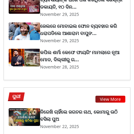
ଡକାୟତି, ୧୦ ଦିନ...
November 29, 2025
ଜେଲରେ ମୋବାଇଲ ଫୋନ ବ୍ୟବହାର କରି
ଧରାପଡିଲେ ଆଶାରାମ ବାପୁଙ...
November 29, 2025
କପିଲ ଶର୍ମା କେଫେ ଫାୟରିଂ ମାମଲାରେ ନୂଆ
ମୋଡ, ଦିଲ୍ଲୀରୁ ଗ...
November 28, 2025
ପୁରୀ
View More
ନିରେଖି ଚାହିଁଲେ ଜଗତର ନାଥ, କୋମାରୁ ଉଠି
ବସିଲା ପୁଅ
November 22, 2025