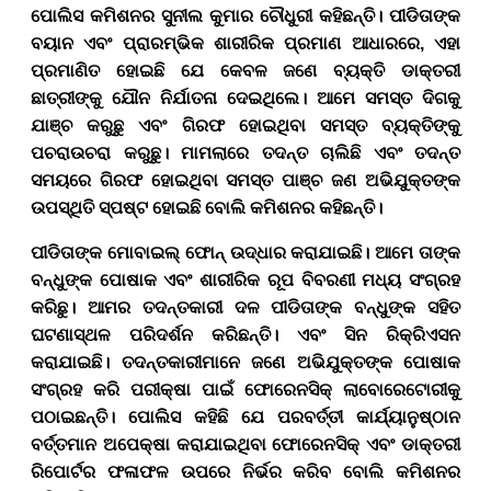
ପୋଲିସ କମିଶନର ସୁନୀଲ କୁମାର ଚୌଧୁରୀ କହିଛନ୍ତି।
ପୀଡିତାଙ୍କ
ବୟାନ ଏବଂ ପ୍ରାରମ୍ଭିକ ଶାରୀରିକ ପ୍ରମାଣ ଆଧାରରେ
,
ଏହା
ପ୍ରମାଣିତ ହୋଇଛି ଯେ କେବଳ ଜଣେ ବ୍ୟକ୍ତି ଡାକ୍ତରୀ
ଛାତ୍ରୀଙ୍କୁ ଯୌନ ନିର୍ଯାତନା ଦେଇଥିଲେ। ଆମେ ସମସ୍ତ ଦିଗକୁ
ଯାଞ୍ଚ କରୁଛୁ ଏବଂ ଗିରଫ ହୋଇଥିବା ସମସ୍ତ ବ୍ୟକ୍ତିଙ୍କୁ
ପଚରାଉଚରା କରୁଛୁ। ମାମଲାରେ ତଦନ୍ତ ଚାଲିଛି ଏବଂ ତଦନ୍ତ
ସମୟରେ ଗିରଫ ହୋଇଥିବା ସମସ୍ତ ପାଞ୍ଚ ଜଣ ଅଭିଯୁକ୍ତଙ୍କ
ଉପସ୍ଥିତି ସ୍ପଷ୍ଟ ହୋଇଛି ବୋଲି କମିଶନର କହିଛନ୍ତି।
ପୀଡିତାଙ୍କ ମୋବାଇଲ୍ ଫୋନ୍ ଉଦ୍ଧାର କରାଯାଇଛି। ଆମେ ତାଙ୍କ
ବନ୍ଧୁଙ୍କ ପୋଷାକ ଏବଂ ଶାରୀରିକ ରୂପ ବିବରଣୀ ମଧ୍ୟ ସଂଗ୍ରହ
କରିଛୁ। ଆମର ତଦନ୍ତକାରୀ ଦଳ ପୀଡିତାଙ୍କ ବନ୍ଧୁଙ୍କ ସହିତ
ଘଟଣାସ୍ଥଳ ପରିଦର୍ଶନ କରିଛନ୍ତି। ଏବଂ ସିନ ରିକ୍ରିଏସନ
କରାଯାଇଛି। ତଦନ୍ତକାରୀମାନେ ଜଣେ ଅଭିଯୁକ୍ତଙ୍କ ପୋଷାକ
ସଂଗ୍ରହ କରି ପରୀକ୍ଷା ପାଇଁ ଫୋରେନସିକ୍ ଲାବୋରେଟୋରୀକୁ
ପଠାଇଛନ୍ତି। ପୋଲିସ କହିଛି ଯେ ପରବର୍ତ୍ତୀ କାର୍ଯ୍ୟାନୁଷ୍ଠାନ
ବର୍ତ୍ତମାନ ଅପେକ୍ଷା କରାଯାଇଥିବା ଫୋରେନସିକ୍ ଏବଂ ଡାକ୍ତରୀ
ରିପୋର୍ଟର ଫଳାଫଳ ଉପରେ ନିର୍ଭର କରିବ ବୋଲି କମିଶନର