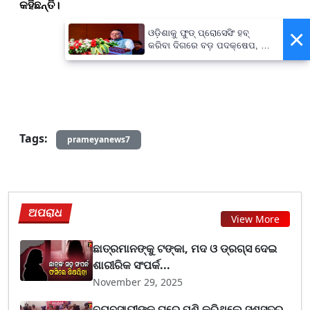
କହିଛନ୍ତି।
×
ଓଡ଼ିଶାକୁ ଫୁଡ୍ ପ୍ରୋସେସିଂ ହବ୍
କରିବା ଦିଗରେ ବଡ଼ ପଦକ୍ଷେପ, ୪୨
ହଜାରରୁ ଅଧିକ ନିଯୁକ୍ତି ସୁଯୋଗ
Tags:
prameyanews7
ଅପରାଧ
View More
ଛାତ୍ରମାନଙ୍କୁ ଟଙ୍କା, ମଦ ଓ ଡ୍ରଗ୍ସ ଦେଇ
ଶାରୀରିକ ସଂପର୍କ...
November 29, 2025
ବ୍ୟବସାୟୀଙ୍କ ଘରେ ପଶି କରିଥିଲେ ସଶସ୍ତ୍ର