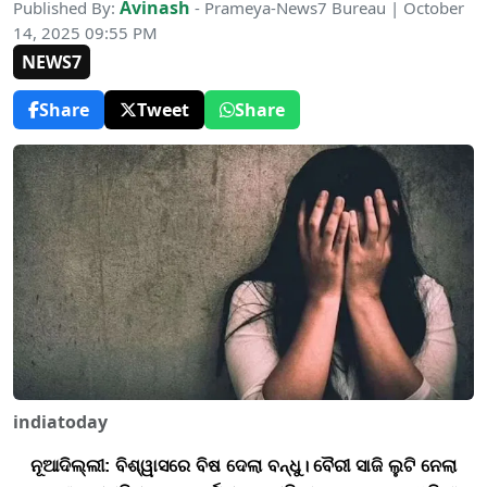
Avinash
Published By:
- Prameya-News7 Bureau | October
14, 2025 09:55 PM
NEWS7
Share
Tweet
Share
indiatoday
ନୂଆଦିଲ୍ଲୀ
:
ବିଶ୍ୱାସରେ ବିଷ ଦେଲା ବନ୍ଧୁ। ବୈରୀ ସାଜି ଲୁଟି ନେଲା