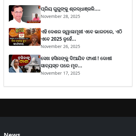
ପ୍ରିୟ ଗୁରୁଙ୍କୁ ଶ୍ରଦ୍ଧାଞ୍ଜଳି....
November 28, 2025
ଏହି ଦେଶର ଜ୍ୱାଳାମୂଖୀ ଏବେ ଭାରତରେ, ଏଠି
ଏବେ 2025 ନୁହେଁ...
November 26, 2025
ସେଖ ହସିନାଙ୍କୁ ଦିଆଯିବ ଫାଶୀ ! ଦୋଷୀ
ସାବ୍ୟସ୍ତ ପରେ ମୃତ...
November 17, 2025
News