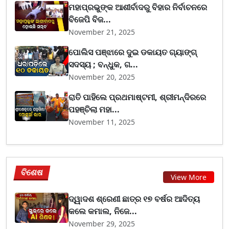
ମହାପ୍ରଭୁଙ୍କ ଆଶୀର୍ବାଦରୁ ବିହାର ନିର୍ବାଚନରେ
ବିଜେପି ବିଜ...
November 21, 2025
ପୋଲିସ ପଞ୍ଝାରେ ଦୁଇ ଡକାୟତ ଗ୍ୟାଙ୍ଗ୍
ସଦସ୍ୟ ; ବନ୍ଧୁକ, ଗ...
November 20, 2025
ରାତି ପାହିଲେ ପ୍ରଥମାଷ୍ଟମୀ, ଶ୍ରୀମନ୍ଦିରରେ
ପହଞ୍ଚିଲା ମହା...
November 11, 2025
ବିଶେଷ
View More
ଦ୍ୱାଦଶ ଶ୍ରେଣୀ ଛାତ୍ର ୧୭ ବର୍ଷର ଆଦିତ୍ୟ
କଲେ କମାଲ, ନିଜେ...
November 29, 2025