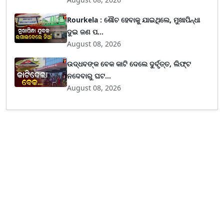
Rourkela : ଶୌଚ ହେବାକୁ ଯାଇଥିଲେ, ମୁଖାପିନ୍ଧା
ଦୁଇ ଜଣ ପ...
August 08, 2026
ଉଦ୍ଧବଙ୍କ ବେକ କାଟି ଦେଲେ ଦୁର୍ବୃତ୍ତ, ଲିଫ୍ଟ
ନଦେବାରୁ ଘଟ...
August 08, 2026