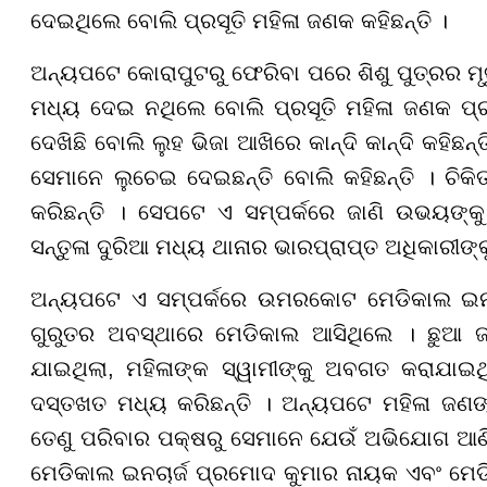
ଦେଇଥିଲେ ବୋଲି ପ୍ରସୂତି ମହିଳା ଜଣକ କହିଛନ୍ତି ।
ଅନ୍ୟପଟେ କୋରାପୁଟରୁ ଫେରିବା ପରେ ଶିଶୁ ପୁତ୍ରର ମୃତ
ମଧ୍ୟ ଦେଇ ନଥିଲେ ବୋଲି ପ୍ରସୂତି ମହିଳା ଜଣକ ପ୍ରକ
ଦେଖିଛି ବୋଲି ଲୁହ ଭିଜା ଆଖିରେ କାନ୍ଦି କାନ୍ଦି କହିଛନ
ସେମାନେ ଲୁଚେଇ ଦେଇଛନ୍ତି ବୋଲି କହିଛନ୍ତି । ଚି
କରିଛନ୍ତି । ସେପଟେ ଏ ସମ୍ପର୍କରେ ଜାଣି ଉଭୟଙ୍କ
ସନ୍ତୁଳା ଦୁରିଆ ମଧ୍ୟ ଥାନାର ଭାରପ୍ରାପ୍ତ ଅଧିକାରୀଙ୍କ
ଅନ୍ୟପଟେ ଏ ସମ୍ପର୍କରେ ଉମରକୋଟ ମେଡିକାଲ ଇନଚା
ଗୁରୁତର ଅବସ୍ଥାରେ ମେଡିକାଲ ଆସିଥିଲେ । ଛୁଆ ଜ
ଯାଇଥିଲା, ମହିଳାଙ୍କ ସ୍ୱାମୀଙ୍କୁ ଅବଗତ କରାଯାଇଥିଲା
ଦସ୍ତଖତ ମଧ୍ୟ କରିଛନ୍ତି । ଅନ୍ୟପଟେ ମହିଳା ଜଣଙ୍କ
ତେଣୁ ପରିବାର ପକ୍ଷରୁ ସେମାନେ ଯେଉଁ ଅଭିଯୋଗ ଆଣିଛନ୍
ମେଡିକାଲ ଇନଚାର୍ଜ ପ୍ରମୋଦ କୁମାର ନାୟକ ଏବଂ ମେଡି