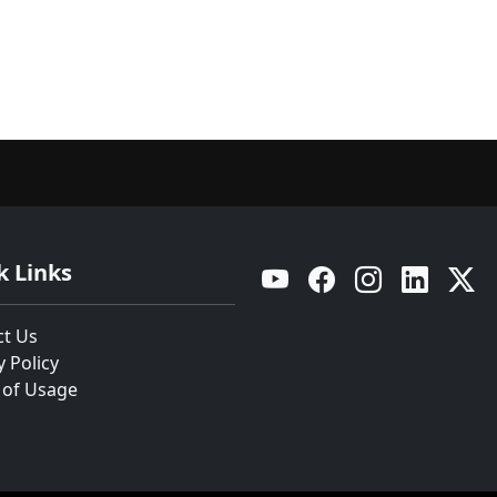
k Links
YouTube
Facebook
Instagram
Linkedin
Twitt
ct Us
y Policy
 of Usage