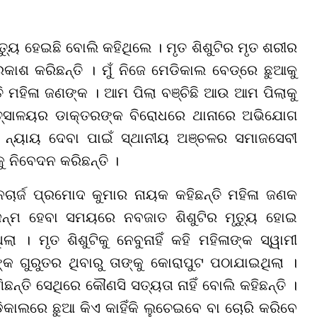
୍ୟୁ ହେଇଛି ବୋଲି କହିଥିଲେ । ମୃତ ଶିଶୁଟିର ମୃତ ଶରୀର
ାଶ କରିଛନ୍ତି । ମୁଁ ନିଜେ ମେଡିକାଲ ବେଡ୍ରେ ଛୁଆକୁ
୍ତି ମହିଳା ଜଣଙ୍କ । ଆମ ପିଲା ବଞ୍ଚିଛି ଆଉ ଆମ ପିଲାକୁ
କିତ୍ସାଳୟର ଡାକ୍ତରଙ୍କ ବିରୋଧରେ ଥାନାରେ ଅଭିଯୋଗ
ୁ ନ୍ୟାୟ ଦେବା ପାଇଁ ସ୍ଥାନୀୟ ଅଞ୍ଚଳର ସମାଜସେବୀ
ୁ ନିବେଦନ କରିଛନ୍ତି ।
ର୍ଜ ପ୍ରମୋଦ କୁମାର ନାୟକ କହିଛନ୍ତି ମହିଳା ଜଣକ
ନ୍ମ ହେବା ସମୟରେ ନବଜାତ ଶିଶୁଟିର ମୃତ୍ୟୁ ହୋଇ
 । ମୃତ ଶିଶୁଟିକୁ ନେବୁନାହିଁ କହି ମହିଳାଙ୍କ ସ୍ୱାମୀ
 ଗୁରୁତର ଥିବାରୁ ତାଙ୍କୁ କୋରାପୁଟ ପଠାଯାଇଥିଲା ।
ତି ସେଥିରେ କୌଣସି ସତ୍ୟତା ନାହିଁ ବୋଲି କହିଛନ୍ତି ।
କାଲରେ ଛୁଆ କିଏ କାହିଁକି ଲୁଚେଇବେ ବା ଚୋରି କରିବେ