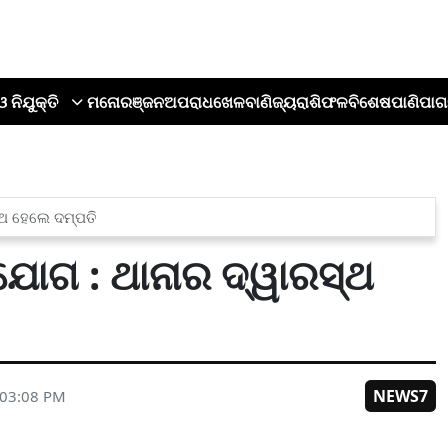
ଓ ନିଯୁକ୍ତି
ମନୋରଞ୍ଜନ
ଅପରାଧ
ଖେଳ
ବାଣିଜ୍ୟ
ରାଶିଫଳ
ବିଶେଷ
ପାଣିପାଗ
୍ଥ ହେଲେ ଦମ୍ପତି
ଯୋଗ : ଥାନାର ଦ୍ୱାରସ୍ଥ
NEWS7
 03:08 PM