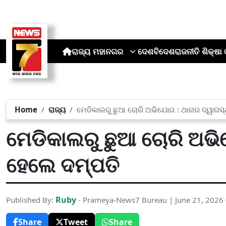
ରାଜ୍ୟ
ମହାନଗର
ଦେଶ
ବିଦେଶ
ରାଜନୀତି
ଶିକ୍ଷା 
Home
ରାଜ୍ୟ
ମେଡିକାଲରୁ ଛୁଆ ଚୋରି ଅଭିଯୋଗ : ଥାନାର ଦ୍ୱାରସ
ମେଡିକାଲରୁ ଛୁଆ ଚୋରି ଅଭି
ହେଲେ ଦମ୍ପତି
Ruby
Published By:
- Prameya-News7 Bureau | June 21, 2026
Share
Tweet
Share