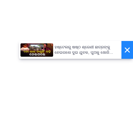
×
ହଷ୍ଟେଲରୁ ଷଷ୍ଠ ଶ୍ରେଣୀ ଛାତ୍ରଙ୍କୁ
ନେଇଗଲେ ଦୁଇ ଯୁବକ, ପୁଅକୁ ଖୋଜି
ଆଣିବାକୁ ମାଆଙ୍କ ନିବେଦନ