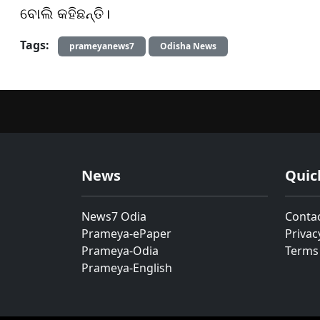
ବୋଲି କହିଛନ୍ତି।
Tags:
prameyanews7
Odisha News
News
Quic
News7 Odia
Conta
Prameya-ePaper
Privac
Prameya-Odia
Terms
Prameya-English