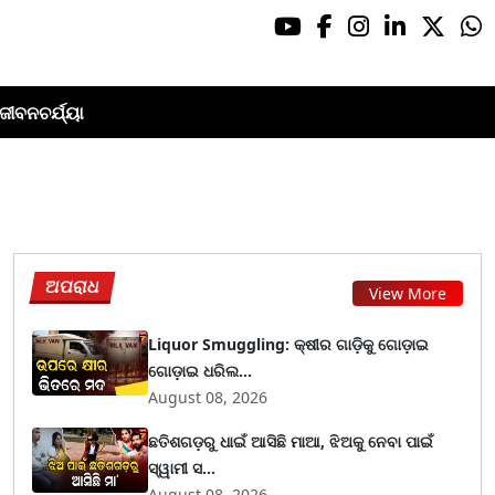
ଜୀବନଚର୍ଯ୍ୟା
ଅପରାଧ
View More
Liquor Smuggling: କ୍ଷୀର ଗାଡ଼ିକୁ ଗୋଡ଼ାଇ
ଗୋଡ଼ାଇ ଧରିଲ...
August 08, 2026
ଛତିଶଗଡ଼ରୁ ଧାଇଁ ଆସିଛି ମାଆ, ଝିଅକୁ ନେବା ପାଇଁ
ସ୍ୱାମୀ ସ...
August 08, 2026