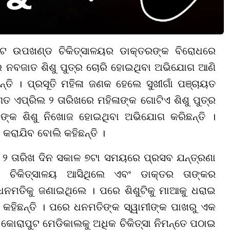
 ଉପଖଣ୍ଡ ଚିକିତ୍ସାଳୟର ଡାକ୍ତରଙ୍କ ବିରୋଧରେ
 ନବଜାତ ଶିଶୁ ପୁତ୍ର ଚୋରି ହୋଇଥିବା ଅଭିଯୋଗ ଆଣି
 । ପ୍ରସୂତି ମହିଳା ଜଣକ ହେଲେ ସୁଖୀଗାଁ ପଞ୍ଚାୟତ
ଗତ ଏପ୍ରିଲ ୨ ତାରିଖରେ ମହିଳାଙ୍କ ଗୋଟିଏ ଶିଶୁ ପୁତ୍ର
ଙ୍କ ଶିଶୁ ନିଖୋଜ ହୋଇଥିବା ଅଭିଯୋଗ କରିଛନ୍ତି ।
ରାଯିବ ବୋଲି କହିଛନ୍ତି ।
ିଲ ୨ ତାରିଖ ଦିନ ସକାଳ ୭ଟା ସମୟରେ ପ୍ରସବ ଯନ୍ତ୍ରଣା
ଚିକିତ୍ସାଳୟ ଆସିଥିଲେ ଏବଂ ଡାକ୍ତର ତାଙ୍କର
ଧନମତିକୁ ଜଣାଇଥିଲେ । ପରେ ଶିଶୁଟିକୁ ମାଆକୁ ଧରାଇ
କହିଛନ୍ତି । ପରେ ଧନମତିଙ୍କ ସ୍ୱାମୀଙ୍କ ପାଖରୁ ଏକ
ରାପୁଟ ମେଡିକାଲକୁ ଅଧିକ ଚିକିତ୍ସା ନିମନ୍ତେ ପଠାଇ