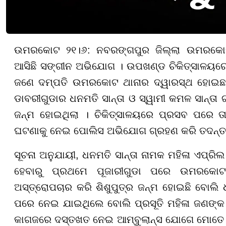
ଉମରକୋଟ ୨୧।୬: ନବରଙ୍ଗପୁର ଜିଲ୍ଲା ଉମରକୋଟ
ଆସିଛି ସଙ୍ଗୀନ ଅଭିଯୋଗ । ଉପଖଣ୍ଡ ଚିକିତ୍ସାଳୟରେ
ଜଣେ ଦମ୍ପତି ଉମରକୋଟ ଥାନାର ଦ୍ୱାରସ୍ଥ ହୋଇଛନ୍ତି
ଡାବରୀଗୁଡାର ଧନମତି ସାନ୍ତା ଓ ସ୍ୱାମୀ କମଳ ସାନ୍ତା 
ଜନ୍ମ ହୋଇଥିଲା । ଚିକିତ୍ସାଳୟରେ ପ୍ରସବ ପରେ ତା
ଘଟଣାକୁ ନେଇ ପୋଲିସ ଅଭିଯୋଗ ଗ୍ରହଣ କରି ତଦନ୍ତ କ
ସୂଚନା ଅନୁଯାୟୀ, ଧନମତି ସାନ୍ତା ନାମକ ମହିଳା ଏପ୍ର
ହେବାରୁ ପ୍ରଥମେ ପୂଜାରୀଗୁଡା ପରେ ଉମରକୋଟ 
ଅସ୍ତ୍ରୋପଚାର କରି ଶିଶୁପୁତ୍ର ଜନ୍ମ ହୋଇଛି ବୋଲି 
ପରେ ନେଇ ଯାଇଥିଲେ ବୋଲି ପ୍ରସୂତି ମହିଳା ଜଣଙ୍କ 
କାଗଜରେ ଦସ୍ତଖତ ନେଇ ଆମ୍ବୁଲାନ୍ସ ଯୋଗେ ମୋତେ କୋ