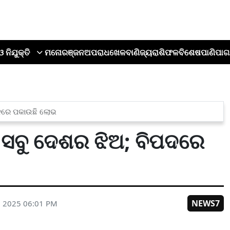
ଓ ନିଯୁକ୍ତି
ମନୋରଞ୍ଜନ
ଅପରାଧ
ଖେଳ
ବାଣିଜ୍ୟ
ରାଶିଫଳ
ବିଶେଷ
ପାଣିପାଗ
ପଦରେ ପକାଉଛି ଲୋଭ
 ସବୁ ଦେଶର ଝିଅ; ବିପଦରେ
NEWS7
, 2025 06:01 PM