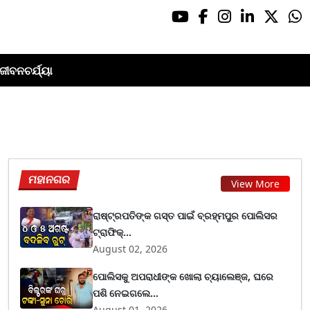
ଜୀବନଚର୍ଯ୍ୟା
ମହାନଗର
View More
ରାଷ୍ଟ୍ରପତିଙ୍କ ଗସ୍ତ ପାଇଁ ବ୍ରହ୍ମପୁର ପୋଲିସର
ଟ୍ରାଫିକ୍...
August 02, 2026
ପୋଲିସକୁ ଅପରାଧୀଙ୍କ ଖୋଲା ଚ୍ୟାଲେଞ୍ଜ, ଘରେ
ପଶି ନେଇଗଲେ...
August 01, 2026