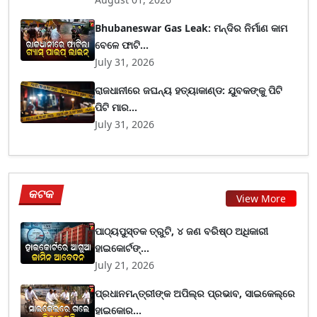
Bhubaneswar Gas Leak: ମନ୍ଦିର ନିର୍ମାଣ କାମ
ବେଳେ ଫାଟି...
July 31, 2026
ରାଜଧାନୀରେ ଜଘନ୍ୟ ହତ୍ୟାକାଣ୍ଡ: ଯୁବକଙ୍କୁ ପିଟି
ପିଟି ମାର...
July 31, 2026
କଟକ
View More
ପାଠ୍ୟପୁସ୍ତକ ତ୍ରୁଟି, ୪ ଜଣ ବରିଷ୍ଠ ଅଧିକାରୀ
ହାଇକୋର୍ଟଙ୍...
July 21, 2026
ପ୍ରଧାନମନ୍ତ୍ରୀଙ୍କ ଅପିଲ୍‌ର ପ୍ରଭାବ, ସାଇକେଲ୍‌ରେ
ହାଇକୋର...