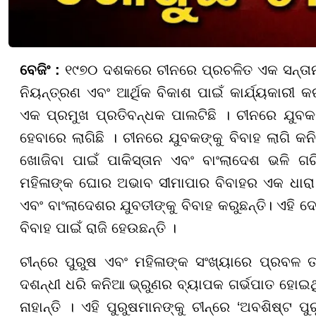
ବେଜିଂ :
୧୯୭୦ ଦଶକରେ ଚୀନରେ ପ୍ରଚଳିତ ଏକ ସନ୍ତାନ ନୀ
ନିୟନ୍ତ୍ରଣ ଏବଂ ଆର୍ଥିକ ବିକାଶ ପାଇଁ କାର୍ଯ୍ୟକାରୀ କ
ଏକ ପ୍ରମୁଖ ପ୍ରତିବନ୍ଧକ ପାଲଟିଛି । ଚୀନରେ ଯୁବକଙ
ହେବାରେ ଲାଗିଛି । ଚୀନରେ ଯୁବକଙ୍କୁ ବିବାହ ଲାଗି କନି
ଖୋଜିବା ପାଇଁ ପାକିସ୍ତାନ ଏବଂ ବାଂଲାଦେଶ ଭଳି ଗର
ମହିଳାଙ୍କ ଘୋର ଅଭାବ ସୀମାପାର ବିବାହର ଏକ ଧାରା ସୃଷ
ଏବଂ ବାଂଲାଦେଶର ଯୁବତୀଙ୍କୁ ବିବାହ କରୁଛନ୍ତି। ଏହ
ବିବାହ ପାଇଁ ରାଜି ହେଉଛନ୍ତି ।
ଚୀନ୍ରେ ପୁରୁଷ ଏବଂ ମହିଳାଙ୍କ ସଂଖ୍ୟାରେ ପ୍ରବଳ ତା
ଦଶନ୍ଧୀ ଧରି କନିଆ ଭ୍ରୁଣର ବ୍ୟାପକ ଗର୍ଭପାତ ହୋଇଥି
ନାହାନ୍ତି । ଏହି ପୁରୁଷମାନଙ୍କୁ ଚୀନ୍ରେ ‘ଅବଶିଷ୍ଟ 