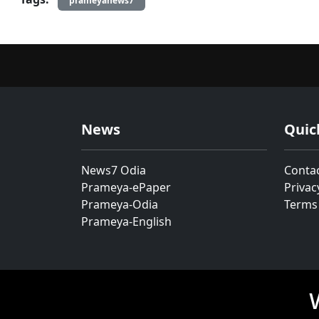
prameyanews7
News
Quic
News7 Odia
Conta
Prameya-ePaper
Privac
Prameya-Odia
Terms
Prameya-English