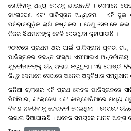
ଖୋଜିବାକୁ ଅନ୍ୟ ଦେଶକୁ ଯାଉଛନ୍ତି । ସେମାନେ ଯେଉ
ବାଂଲାଦେଶ ଏବଂ ପାକିସ୍ତାନ ଅନ୍ୟତମ । ଏହି ଦୁଇ 
ପରିବାରଗୁଡ଼ିକ ଲାଗି କଷ୍ଟକର । ତେଣୁ ସେମାନେ ଭଲ
ନିଜର ଝିଅମାନଙ୍କୁ ଟେକି ଦେଉଥିବା କୁହାଯାଉଛି ।
୨୦୧୯ରେ ପ୍ରଥମ ଥର ପାଇଁ ପାକିସ୍ତାନୀ ଯୁବତୀ ଚୀନ୍ 
ପାକିସ୍ତାନର ତଦନ୍ତ ସଂସ୍ଥା ଏଫଆଇଏ ଅନ୍ତର୍ଜାତୀୟ ବେ
ଯୁବତୀମାନଙ୍କୁ ଚୀନ୍ ଚାଲାଣ କରୁଥିଲା। ଏହି ଗୋଷ୍ଠୀ ବିବ
କିନ୍ତୁ ସେମାନେ ସେଠାରେ ଅନେକ ଅସୁବିଧାର ସମ୍ମୁଖୀନ
କନିଆ ଚାଲାଣର ଏହି ପ୍ରଥ କେବଳ ପାକିସ୍ତାନରେ ସୀମି
ମିଆଁମାର, ବାଂଲାଦେଶ ଏବଂ କାମ୍ବୋଡିଆରେ ମଧ୍ୟ ଘଟୁଛ
ବିବାହ ନକରିବାକୁ ଚେତାବନୀ ଦେଇଥିଲା । ସେପଟେ ଚୀନ
ଲଗାଇ ଦିଆଯାଉଛି । ଅନେକ ସମୟରେ ମାନବ ଅଙ୍ଗ ଚୋରା
Tags: