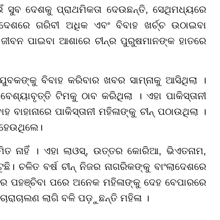
ଁ ସୁବ ଦେଶକୁ ପ୍ରାଥମିକତା ଦେଉଛନ୍ତି, ସେଥିମଧ୍ୟରେ
ଦେଶରେ ଗରିବୀ ଅଧିକ ଏବଂ ବିବାହ ଖର୍ଚ୍ଚ ଉଠାଇବା
 ଜୀବନ ପାଇବା ଆଶାରେ ଚୀନ୍ର ପୁରୁଷମାନଙ୍କ ହାତରେ
ଯୁବକଙ୍କୁ ବିବାହ କରିବାର ଖବର ସାମ୍ନାକୁ ଆସିଥିଲା ।
ଶ୍ୟାବୃତ୍ତି ଟିମକୁ ଠାବ କରିଥିଲା । ଏହା ପାକିସ୍ତାନୀ
ାହ ବାହାନାରେ ପାକିସ୍ତାନୀ ମହିଳାଙ୍କୁ ଚୀନ୍ ପଠାଉଥିଲା ।
 ହେଉଥିଲେ।
ତ ନାହିଁ । ଏହା ଲାଓସ୍, ଉତ୍ତର କୋରିଆ, ଭିଏତନାମ,
ି। ଚଳିତ ବର୍ଷ ଚୀନ୍ ନିଜର ନାଗରିକଙ୍କୁ ବାଂଲାଦେଶରେ
୍ରେ ପହଞ୍ଚିବା ପରେ ଅନେକ ମହିଳାଙ୍କୁ ଦେହ ବେପାରରେ
ଚାଲଣ ଲାଗି ବଳି ପଡ଼ୁଛନ୍ତି ମହିଳା ।