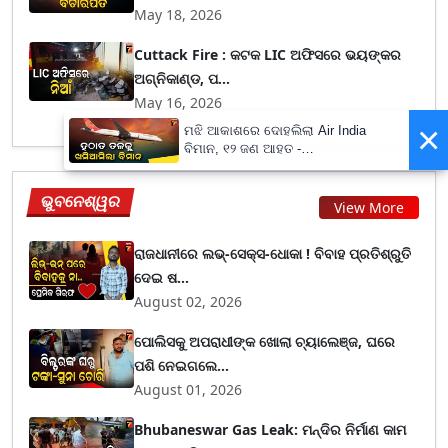
May 18, 2026
Cuttack Fire : କଟକ LIC ଅଫିସରେ ଭୟଙ୍କର
ଅଗ୍ନିକାଣ୍ଡ, ପ...
May 16, 2026
×
ମଝି ଆକାଶରେ ଦୋହଲିଲା Air India
ବିମାନ, ୧୨ ଜଣ ଆହତ -
PrameyaNews7
ଭୁବନେଶ୍ୱର
View More
ରାଜଧାନୀରେ ଲଭ୍-ସେକ୍ସ-ଧୋକା ! ବିବାହ ପ୍ରତିଶ୍ରୁତି
ଦେଇ ଷ...
August 02, 2026
ପୋଲିସକୁ ଅପରାଧୀଙ୍କ ଖୋଲା ଚ୍ୟାଲେଞ୍ଜ, ଘରେ
ପଶି ନେଇଗଲେ...
August 01, 2026
Bhubaneswar Gas Leak: ମନ୍ଦିର ନିର୍ମାଣ କାମ