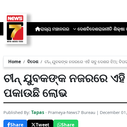
ରାଜ୍ୟ
ମହାନଗର
ଦେଶ
ବିଦେଶ
ରାଜନୀତି
ଶିକ୍ଷା 
Home
ବିଦେଶ
ଚୀନ୍ ଯୁବକଙ୍କ ନଜରରେ ଏହି ସବୁ ଦେଶର ଝିଅ; ବି
ଚୀନ୍ ଯୁବକଙ୍କ ନଜରରେ ଏହି
ପକାଉଛି ଲୋଭ
Tapas
Published By:
- Prameya-News7 Bureau | December 01
Share
Tweet
Share