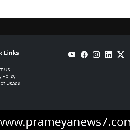
k Links
YouTube
Facebook
Instagram
Linkedin
Twitt
ct Us
y Policy
 of Usage
www.prameyanews7.co