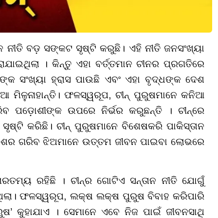
ତି ବଡ଼ ସଙ୍କଟ ସୃଷ୍ଟି କରୁଛି। ଏହି ନୀତି ଜନସଂଖ୍ୟା
ରାଯାଇଥିଲା । କିନ୍ତୁ ଏହା ବର୍ତ୍ତମାନ ଚୀନର ପ୍ରଗତିରେ
୍କ ସଂଖ୍ୟା ହ୍ରାସ ପାଉଛି ଏବଂ ଏହା ବୃଦ୍ଧଙ୍କ ଦେଶ
ଆ ମିଳୁନାହାନ୍ତି। ଫଳସ୍ୱରୂପ, ଚୀନ୍ ପୁରୁଷମାନେ କନିଆ
ିବ ପଡ଼ୋଶୀଙ୍କ ଉପରେ ନିର୍ଭର କରୁଛନ୍ତି । ଚୀନ୍ରେ
୍ଟି କରିଛି। ଚୀନ୍ ପୁରୁଷମାନେ ବିଶେଷକରି ପାକିସ୍ତାନ
ି ଦେଶର ଗରିବ ଝିଅମାନେ ଉତ୍ତମ ଜୀବନ ପାଇବା ଲୋଭରେ
ରତମ୍ୟ ରହିଛି । ଚୀନ୍ର ଗୋଟିଏ ସନ୍ତାନ ନୀତି ଯୋଗୁଁ
ଲା। ଫଳସ୍ୱରୂପ, ଲକ୍ଷ ଲକ୍ଷ ପୁରୁଷ ବିବାହ କରିପାରି
ପୁରୁଷ’ କୁହାଯାଏ । ସେମାନେ ଏବେ ନିଜ ପାଇଁ ଜୀବନସାଥି