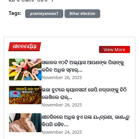
Tags:
prameyanews7
Bihar election
ଜୀବନଚର୍ଯ୍ୟା
View More
ସକାଳର ୧୦ଟି ଅଭ୍ୟାସ ଆପଣଙ୍କ ପିଲାଙ୍କୁ
କରିବ ଅଧିକ ସ୍ମାର୍...
November 26, 2025
ଭଜା ବୁଟରେ କ୍ୟାନସର! ଜେପି ନଡ୍ଡାଙ୍କୁ ଚିଠି
ଲେଖିଲେ ରାଜ୍...
November 26, 2025
ଶୀତଦିନରେ ଅଧିକ ହୁଏ ଗଳା ଯନ୍ତ୍ରଣା, ଜାଣନ୍ତୁ
କିପରି ରହିବ...
November 24, 2025