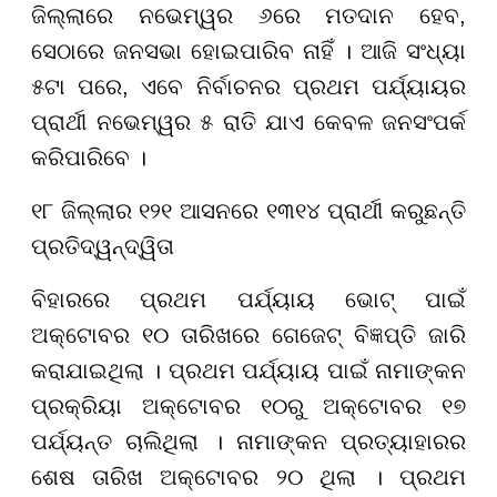
ଜିଲ୍ଲାରେ ନଭେମ୍ୱର ୬ରେ ମତଦାନ ହେବ,
ସେଠାରେ ଜନସଭା ହୋଇପାରିବ ନାହିଁ । ଆଜି ସଂଧ୍ୟା
୫ଟା ପରେ, ଏବେ ନିର୍ବାଚନର ପ୍ରଥମ ପର୍ଯ୍ୟାୟର
ପ୍ରାର୍ଥୀ ନଭେମ୍ୱର ୫ ରାତି ଯାଏ କେବଳ ଜନସଂପର୍କ
କରିପାରିବେ ।
୧୮ ଜିଲ୍ଲାର ୧୨୧ ଆସନରେ ୧୩୧୪ ପ୍ରାର୍ଥୀ କରୁଛନ୍ତି
ପ୍ରତିଦ୍ୱନ୍ଦ୍ୱିତା
ବିହାରରେ ପ୍ରଥମ ପର୍ଯ୍ୟାୟ ଭୋଟ୍ ପାଇଁ
ଅକ୍ଟୋବର ୧୦ ତାରିଖରେ ଗେଜେଟ୍ ବିଜ୍ଞପ୍ତି ଜାରି
କରାଯାଇଥିଲା । ପ୍ରଥମ ପର୍ଯ୍ୟାୟ ପାଇଁ ନାମାଙ୍କନ
ପ୍ରକ୍ରିୟା ଅକ୍ଟୋବର ୧୦ରୁ ଅକ୍ଟୋବର ୧୭
ପର୍ଯ୍ୟନ୍ତ ଚାଲିଥିଲା । ନାମାଙ୍କନ ପ୍ରତ୍ୟାହାରର
ଶେଷ ତାରିଖ ଅକ୍ଟୋବର ୨୦
ଥିଲା । ପ୍ରଥମ