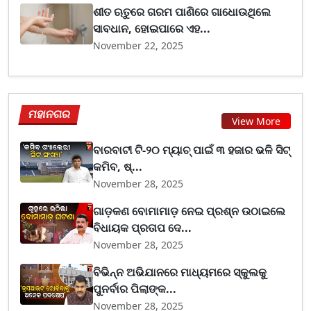
ଶୀତ ଋତୁରେ ଗରମ ପାଣିରେ ଗାଧୋଉଥିଲେ
ସାବଧାନ, ହୋଇପାରେ ଏହ...
November 22, 2025
ମହାନଗର
View More
ବାରବାଟୀ ଟି-୨୦ ମ୍ୟାଚ୍ ପାଇଁ ୩ ହଜାର ଭଳି ସିଟ୍
କମିବ, ଷ୍...
November 28, 2025
ଗାଡ଼କଣ ବୋମାମାଡ଼ ନେଇ ପ୍ରଶ୍ନ ଉଠାଇଲେ
ବିଧାୟକ ପ୍ରତାପ ଦେ...
November 28, 2025
ବିଭିନ୍ନ ଅଭିଯାନରେ ମାଧ୍ୟମରେ ସ୍କୁଲକୁ
ପୁନର୍ବାର ପିଲାଙ୍କ...
November 28, 2025