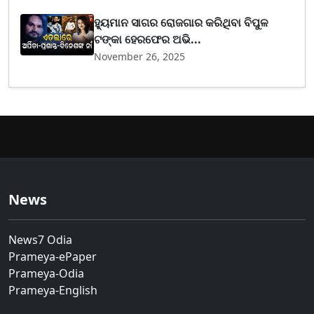
ହ୍ୟୁମାନ ସାଗର ରୋଜଗାର କରିଥିବା ବିପୁଳ
ଟଙ୍କା ହେରଫେର ଅଭି...
November 26, 2025
News
News7 Odia
Prameya-ePaper
Prameya-Odia
Prameya-English