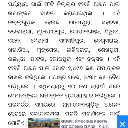
ପର୍ଯ୍ୟାୟ ପାଇଁ ୧୮ଟି ଜିଲ୍ଲାର ୧୨୧ଟି ଆସନ ପାଇଁ
ନାମାଙ୍କନ ଦାଖଲ କରାଯାଇଥିଲା । ଏହି
ଜିଲ୍ଲାଗୁଡ଼ିକ ହେଉଛି ମାଧେପୁରା
,
ସହରସା
,
ଦରଭଙ୍ଗା
,
ମୁଜାଫରପୁର
,
ଗୋପାଳଗଞ୍ଜ
,
ସିୱାନ
,
ସରନ
,
ବୈଶାଳୀ
,
ସମସ୍ତିପୁର
,
ବେଗୁସରାଇ
,
ଖଗାରିଆ
,
ମୁଙ୍ଗେର
,
ଲଖିସରାଇ
,
ଶେଖପୁରା
,
ନାଳନ୍ଦା
,
ପାଟନା
,
ଭୋଜପୁର ଏବଂ ବକ୍ସର । ଏହି
୧୨୧ଟି ଆସନ ପାଇଁ ମୋଟ ୨
,
୪୯୬ ଜଣ ନାମାଙ୍କନ
ଦାଖଲ କରିଥିଲେ । ଯାଞ୍ଚ ପରେ
,
୧୯୩୯ ଜଣ ବୈଧ
ପଡ଼ିଥିଲେ । ଏଥିମଧ୍ୟରୁ ୭୦ ଜଣ ପ୍ରାର୍ଥୀ ପରେ
ସେମାନଙ୍କର ନାମାଙ୍କନ ପ୍ରତ୍ୟାହାର କରିଥିଲେ ।
ପରବର୍ତ୍ତୀ ସମୟରେ
,
ନାମାଙ୍କନଗୁଡ଼ିକୁ ଅନେକ
ସେଟରେ ସଜାଯାଇଥିଲା
,
ପ୍ରତି ପ୍ରାର୍ଥୀଙ୍କ ପାଇଁ
×
ରାୟଗଡ଼ା ରିବଲକୋଣା ହଷ୍ଟେଲ
ଗୋଟିଏ ନାମାଙ୍କନ ବିଚାର କରାଯାଇଥିଲା
,
ଯାହା
ରାଗିଂ ଘଟଣାରେ ଆକ୍ସନ : ୭ ଛାତ୍ର