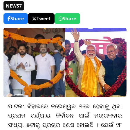
NEWS7
Share
Tweet
Share
ପାଟନା
:
ବିହାରରେ
ନଭେମ୍ୱର ୬ରେ ହେବାକୁ ଥିବା
ପ୍ରଥମ ପର୍ଯ୍ୟାୟ ନିର୍ବାଚନ ପାଇଁ ମଙ୍ଗଳବାର
ସଂଧ୍ୟା ୫ଟାରୁ ପ୍ରଚାର ଶେଷ ହୋଇଛି । ଯେଉଁ ୧୮