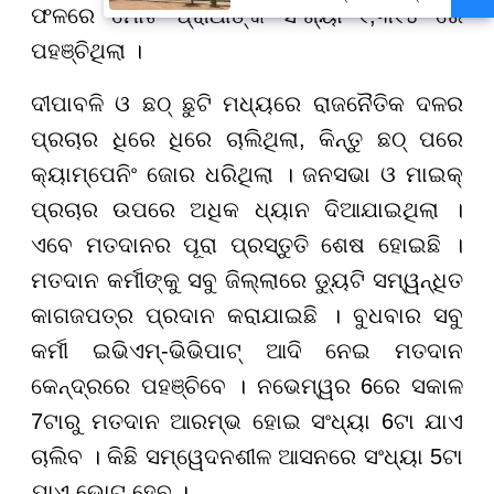
ଫଳରେ ମୋଟ ପ୍ରାର୍ଥୀଙ୍କ ସଂଖ୍ୟା ୧
,
୩୧୪ ରେ
ବହିଷ୍କୃତ, ପ୍ରଧାନଶିକ୍ଷକଙ୍କୁ
ନୋଟିସ୍
ପହଞ୍ଚିଥିଲା ।
ଦୀପାବଳି ଓ ଛଠ୍ ଛୁଟି ମଧ୍ୟରେ ରାଜନୈତିକ ଦଳର
ପ୍ରଚାର ଧିରେ ଧିରେ ଚାଲିଥିଲା, କିନ୍ତୁ ଛଠ୍ ପରେ
କ୍ୟାମ୍ପେନିଂ ଜୋର ଧରିଥିଲା । ଜନସଭା ଓ ମାଇକ୍
ପ୍ରଚାର ଉପରେ ଅଧିକ ଧ୍ୟାନ ଦିଆଯାଇଥିଲା ।
ଏବେ ମତଦାନର ପୂରା ପ୍ରସ୍ତୁତି ଶେଷ ହୋଇଛି ।
ମତଦାନ କର୍ମୀଙ୍କୁ ସବୁ ଜିଲ୍ଲାରେ ଡ୍ୟୁଟି ସମ୍ୱନ୍ଧିତ
କାଗଜପତ୍ର ପ୍ରଦାନ କରାଯାଇଛି । ବୁଧବାର ସବୁ
କର୍ମୀ ଇଭିଏମ୍-ଭିଭିପାଟ୍ ଆଦି ନେଇ ମତଦାନ
କେନ୍ଦ୍ରରେ ପହଞ୍ଚିବେ । ନଭେମ୍ୱର 6ରେ ସକାଳ
7ଟାରୁ ମତଦାନ ଆରମ୍ଭ ହୋଇ ସଂଧ୍ୟା 6ଟା ଯାଏ
ଚାଲିବ । କିଛି ସମ୍ୱେଦନଶୀଳ ଆସନରେ ସଂଧ୍ୟା 5ଟା
ଯାଏ ଭୋଟ ହେବ ।