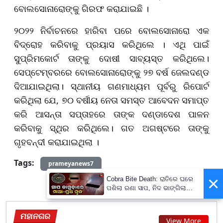
ବୋଲସୋନାରୋଙ୍କୁ ଗିରଫ କରାଯାଇଛି ।
୨୦୨୨ ନିର୍ବାଚନରେ ହାରିବା ପରେ ବୋଲସୋନାରୋ ଏକ
ବିଦ୍ରୋହ କରିବାକୁ ପ୍ରୟାସ କରିଥିଲେ । ଏଥି ପାଇଁ
ସୁପ୍ରିମକୋର୍ଟ ତାଙ୍କୁ ଦୋଷୀ ସାବ୍ୟସ୍ତ କରିଥିଲେ।
ସେପ୍ଟେମ୍ବରରେ ବୋଲସୋନାରୋଙ୍କୁ ୨୭ ବର୍ଷ ଜେଲଦଣ୍ଡ
ଦିଆଯାଇଥିଲା। ସ୍ଥାନୀୟ ଗଣମାଧ୍ୟମ ପୂର୍ବରୁ ରିପୋର୍ଟ
କରିଥିଲା ଯେ, ୭୦ ବର୍ଷୀୟ ନେତା ସମସ୍ତ ଆବେଦନ ସମାପ୍ତ
କରି ଆସନ୍ତା ସପ୍ତାହରେ ତାଙ୍କ ଦଣ୍ଡାଦେଶ ପାଳନ
କରିବାକୁ ସ୍ଥିର କରିଥିଲେ। ଗତ ଅଗଷ୍ଟରେ ତାଙ୍କୁ
ଗୃହବନ୍ଦୀ କରାଯାଇଥିଲା ।
Tags:
prameyanews7
×
Cobra Bite Death: ରାତିରେ ଘରେ
ପଶିଲା ରଣା ସାପ, ନିଦ ଭାଙ୍ଗିଲା
ବେଳକୁ ଆଉ ନଥିଲେ ମା’-ପୁଅ
ମହାନଗର
View More