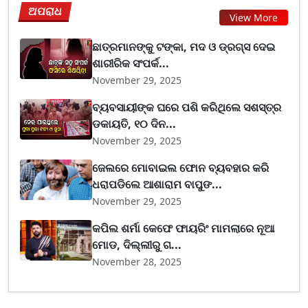
ଅପରାଧ
View More
ଛାତ୍ରମାନଙ୍କୁ ଟଙ୍କା, ମଦ ଓ ଡ୍ରଗ୍ସ ଦେଇ
ଶାରୀରିକ ସଂପର୍କ...
November 29, 2025
ବ୍ୟବସାୟୀଙ୍କ ଘରେ ପଶି କରିଥିଲେ ସଶସ୍ତ୍ର
ଡକାୟତି, ୧୦ ଦିନ...
November 29, 2025
ଜେଲରେ ମୋବାଇଲ ଫୋନ ବ୍ୟବହାର କରି
ଧରାପଡିଲେ ଆଶାରାମ ବାପୁଙ...
November 29, 2025
କପିଲ ଶର୍ମା କେଫେ ଫାୟରିଂ ମାମଲାରେ ନୂଆ
ମୋଡ, ଦିଲ୍ଲୀରୁ ଗ...
November 28, 2025