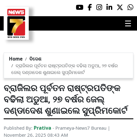
☰
Home
ବିଦେଶ
ବ୍ରାଜିଲର ପୂର୍ବତନ ରାଷ୍ଟ୍ରପତିଙ୍କ ବଢିଲା ଅଡୁଆ, ୨୭ ବର୍ଷର
ଜେଲ୍‌ ଦଣ୍ଡାଦେଶ ଶୁଣାଇଲେ ସୁପ୍ରିମକୋର୍ଟ
ବ୍ରାଜିଲର ପୂର୍ବତନ ରାଷ୍ଟ୍ରପତିଙ୍କ
ବଢିଲା ଅଡୁଆ, ୨୭ ବର୍ଷର ଜେଲ୍‌
ଦଣ୍ଡାଦେଶ ଶୁଣାଇଲେ ସୁପ୍ରିମକୋର୍ଟ
Prativa
Published By:
- Prameya-News7 Bureau |
November 26, 2025 08:43 AM