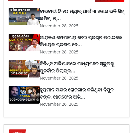
ବାରବାଟୀ ଟି-୨୦ ମ୍ୟାଚ୍ ପାଇଁ ୩ ହଜାର ଭଳି ସିଟ୍
କମିବ, ଷ୍...
November 28, 2025
ଗାଡ଼କଣ ବୋମାମାଡ଼ ନେଇ ପ୍ରଶ୍ନ ଉଠାଇଲେ
ବିଧାୟକ ପ୍ରତାପ ଦେ...
November 28, 2025
ବିଭିନ୍ନ ଅଭିଯାନରେ ମାଧ୍ୟମରେ ସ୍କୁଲକୁ
ପୁନର୍ବାର ପିଲାଙ୍କ...
November 28, 2025
ହ୍ୟୁମାନ ସାଗର ରୋଜଗାର କରିଥିବା ବିପୁଳ
ଟଙ୍କା ହେରଫେର ଅଭି...
November 26, 2025