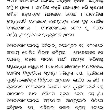
୨୦୨୨ ନିର୍ବାଚନରେ ପରାଜୟ ସତ୍ତ୍ବେ କ୍ଷମତା ଛାଡ଼ିବାକୁ
ଚାହୁଁ ନ ଥିଲେ । ସାମରିକ ଶକ୍ତି ପ୍ରୟୋଗ କରି କ୍ଷମତା
ରଖିବା ଷଡ଼ଯନ୍ତ୍ର ମାମଲାରେ ଦୋଷୀ । ଆମେରିକା
ରାଷ୍ଟ୍ରପତି ଡୋନାଲ୍ଡ ଟ୍ରମ୍ପଙ୍କ ଜଣେ ଦୃଢ଼ ସମର୍ଥକ
ବୋଲସୋନାର । ବୋଲସୋନାରୋ ୨୦୧୯ ରୁ ୨୦୨୨
ପର୍ଯ୍ୟନ୍ତ ବ୍ରାଜିଲର ରାଷ୍ଟ୍ରପତି ଥିଲେ।
ବୋଲସୋନାରୋଙ୍କୁ ଶନିବାର, ନଭେମ୍ବର ୨୨, ୨୦୨୫ରେ
ସଂଘୀୟ ପୋଲିସ ଗିରଫ କରିଥିଲା । ଯେତେବେଳେ ସେ
ଦଣ୍ଡରୁ ରକ୍ଷା ପାଇବା ପାଇଁ ପଳାୟନ କରିବାକୁ
ଷଡ଼ଯନ୍ତ୍ର କରୁଥିଲେ । ବୋଲସୋନାରୋଙ୍କ ନାମ ନନେଇ,
ପୋଲିସ ବିବୃତ୍ତିରେ ସ୍ପଷ୍ଟ କରିଥିଲା ଯେ, ବ୍ରାଜିଲର
ସୁପ୍ରିମକୋର୍ଟଙ୍କ ନିର୍ଦ୍ଦେଶ ଅନୁସାରେ କାର୍ଯ୍ୟ ହୋଇଛି ।
ବ୍ରାଜିଲର ଫେଡେରାଲ ପୋଲିସ ଏବଂ ସୁପ୍ରିମକୋର୍ଟ ଏହି
ମାମଲାରେ ଆଉ କୌଣସି ସୂଚନା ଦେଇ ନାହାନ୍ତି।
ବୋଲସୋନାରୋଙ୍କ ସହଯୋଗୀ ଆଣ୍ଡ୍ରେଲି ସିରିନୋ
କହିଥିଲେ ଯେ, ଶନିବାର ସକାଳ ପ୍ରାୟ ୬ଟାରେ