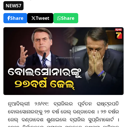
NEWS7
Share
Tweet
Share
ନୂଆଦିଲ୍ଲୀ ୨୬/୧୧: ବ୍ରାଜିଲର ପୂର୍ବତନ ରାଷ୍ଟ୍ରପତି
ବୋଲସୋନାରଙ୍କୁ ୨୭ ବର୍ଷ ଜେଲ୍‌ ଦଣ୍ଡାଦେଶ । ୨୭ ବର୍ଷର
ଜେଲ୍‌ ଦଣ୍ଡାଦେଶ ଶୁଣାଇଲେ ବ୍ରାଜିଲ ସୁପ୍ରିମକୋର୍ଟ ।