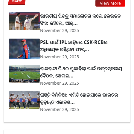
ଖେଳ
View More
ଭାରତୀୟ ପିଚ୍‌କୁ ସମାଲୋଚନା କଲେ ହରଭଜନ
ସିଂହ: କହିଲେ, ଆର୍...
November 29, 2025
PSL ପାଇଁ IPL ଛାଡ଼ିଲେ CSK-RCBର
ଅଧିନାୟକ ରହିଥିବା ଫାପ୍...
November 29, 2025
ବାରବାଟୀ ଟି-୨୦ ମୁକାବିଲା ପାଇଁ ଉଚ୍ଚସ୍ତରୀୟ
ବୈଠକ, ଖେଳାଳ...
November 29, 2025
ରାଞ୍ଚି ଦିନିକିଆ: ଏମିତି ହୋଇପାରେ ଭାରତର
ଚୂଡ଼ାନ୍ତ ଏକାଦଶ...
November 29, 2025