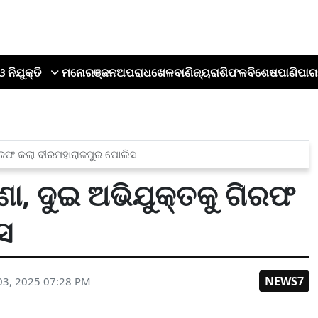
ଓ ନିଯୁକ୍ତି
ମନୋରଞ୍ଜନ
ଅପରାଧ
ଖେଳ
ବାଣିଜ୍ୟ
ରାଶିଫଳ
ବିଶେଷ
ପାଣିପାଗ
 ଗିରଫ କଲା ବୀରମହାରାଜପୁର ପୋଲିସ
ଣା, ଦୁଇ ଅଭିଯୁକ୍ତକୁ ଗିରଫ
ସ
NEWS7
03, 2025 07:28 PM