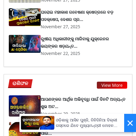
ଘରୋଇ ମହାକାଶ ଗବେଷଣା କ୍ଷେତ୍ରରେ ବଡ଼
ପଦକ୍ଷେପ, ଦେଶର ପ୍ର...
November 27, 2025
ରୁଷୀୟ ଅଧିକାରୀଙ୍କୁ ମାରିବାକୁ ୟୁକ୍ରେନର
ଭୟଙ୍କର ଷଡ଼ଯନ୍ତ...
November 22, 2025
ରାଶିଫଳ
View More
ଆପଣଙ୍କର ଆର୍ଥିକ ଅଭିବୃଦ୍ଧି ପାଇଁ ଦିନଟି ଅତ୍ୟନ୍ତ
ଶୁଭ ଅଟ...
November 29, 2025
×
ଓଡ଼ିଶାକୁ ଆସିବ ପୁଞ୍ଜି, ତିନିଦିନିଆ ଦିଲ୍ଲୀ
ନଭେମ୍ବର ୨୯ ତାରିଖ, ଶନିବାର ; ଜାଣନ୍ତୁ କେଉଁ ରାଶି
ଗସ୍ତରେ ଯିବେ ମୁଖ୍ୟମନ୍ତ୍ରୀ ମୋହନ
ମାଝୀ
ପାଇଁ...