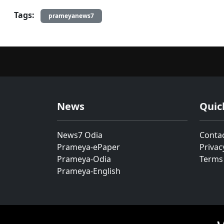
Tags:
prameyanews7
News
Quic
News7 Odia
Conta
Prameya-ePaper
Privac
Prameya-Odia
Terms
Prameya-English