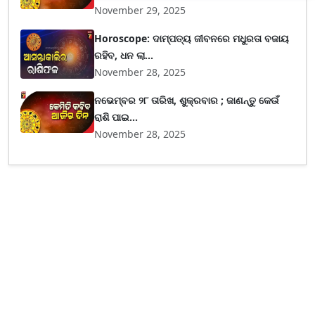
November 29, 2025
Horoscope: ଦାମ୍ପତ୍ୟ ଜୀବନରେ ମଧୁରତା ବଜାୟ
ରହିବ, ଧନ ଲା...
November 28, 2025
ନଭେମ୍ବର ୨୮ ତାରିଖ, ଶୁକ୍ରବାର ; ଜାଣନ୍ତୁ କେଉଁ
ରାଶି ପାଇ...
November 28, 2025