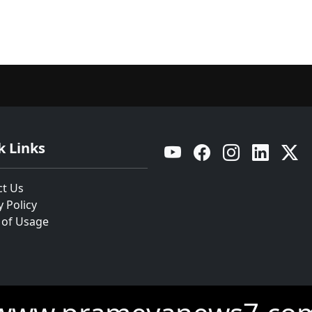
k Links
YouTube
Facebook
Instagram
Linkedin
Twitt
ct Us
y Policy
 of Usage