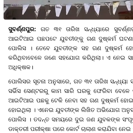
ସୁବର୍ଣ୍ଣପୁର:
ଗତ ୩୧ ତାରିଖ ସନ୍ଧ୍ୟାରେ ସୁବର୍ଣ୍ଣପ
ଆଇଟିଆଇ ପଛପଟେ ଯୁବତୀଙ୍କୁ ଗଣ ଦୁଷ୍କର୍ମ ଘଟଣା 
ପୋଲିସ ।
ତେବେ ଯୁବତୀଙ୍କ ସହ
ଗଣ ଦୁଷ୍କର୍ମ ହ
କରିଥିବାବେଳେ ଜଣେ ସହଯୋଗ କରିଥି
ଲା
।
ଏ ନେଇ
ସ
ଅଧିକ୍ଷକ।
ପୋଲିସର ସୂଚନା ଅନୁସାରେ
,
ଗତ ୩୧ ତାରିଖ ସନ୍ଧ୍ୟା 
ସର୍ଭିସ ସେଣ୍ଟରରୁ କାମ ସାରି ଘରକୁ ଫେରିବା ବେଳେ ତ
ଆଇଟିଆଇ ପଛକୁ ଟେକି ନେବା ସହ ଗଣ ଦୁଷ୍କର୍ମ ହୋଇଥ
ହୋଇଥିଲା । ଏନେଇ ଯୁବତୀଙ୍କ ଲିଖିତ ଅଭିଯୋଗ ଅନୁସ
ପୋଲିସ । ତଦନ୍ତ ସମୟରେ ଦୁଇ ଜଣ ଯୁବକଙ୍କ ସଂପୃକ୍
ଡାକ୍ତରୀ ପରୀକ୍ଷା ପରେ କୋର୍ଟ ଚାଲାଣ କରାଯିବା ନେଇ 