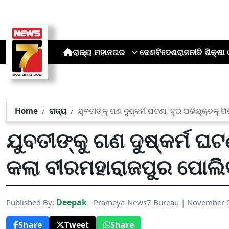
ରାଜ୍ୟ
ମହାନଗର
ଦେଶ
ବିଦେଶ
ରାଜନୀତି
ଶିକ୍ଷା 
Home
ରାଜ୍ୟ
ଯୁବତୀଙ୍କୁ ଗଣ ଦୁଷ୍କର୍ମ ଘଟଣା, ଦୁଇ ଅଭିଯୁକ୍ତକୁ
ଯୁବତୀଙ୍କୁ ଗଣ ଦୁଷ୍କର୍ମ ଘଟ
କଲା ବୀରମହାରାଜପୁର ପୋଲି
Deepak
Published By:
- Prameya-News7 Bureau | November 
Share
Tweet
Share