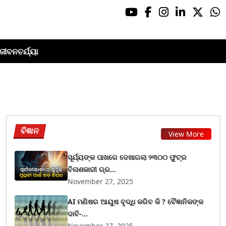
ଜୀବନଚର୍ଯ୍ୟା
ବିଜ୍ଞାନ
View More
ସୂର୍ଯ୍ୟଙ୍କ ପାଖରେ ଦେଖାଗଲା ୨୩୦୦ ଫୁଟ୍‌ର
ବିନାଶକାରୀ ଗ୍ର...
November 27, 2025
AI ମଣିଷର ଆୟୁଷ ବୃଦ୍ଧି କରିବ କି ? ବୈଜ୍ଞାନିକଙ୍କ
ଦାବି-...
November 27, 2025