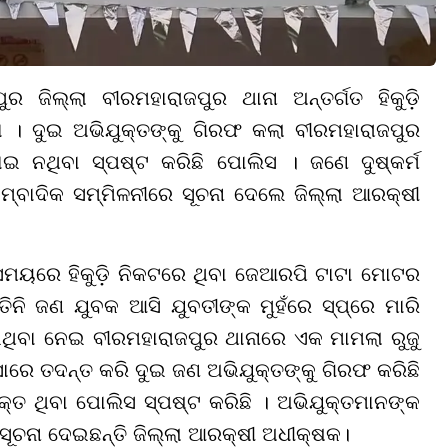
ୁର ଜିଲ୍ଲା ବୀରମହାରାଜପୁର ଥାନା ଅନ୍ତର୍ଗତ ହିକୁଡ଼ି
। ଦୁଇ ଅଭିଯୁକ୍ତଙ୍କୁ ଗିରଫ କଲା ବୀରମହାରାଜପୁର
ୋଇ ନଥିବା ସ୍ପଷ୍ଟ କ
ରିଛି
ପୋଲିସ । ଜଣେ ଦୁଷ୍କର୍ମ
ାମ୍ବାଦିକ ସମ୍ମିଳନୀରେ ସୂଚନା ଦେଲେ ଜିଲ୍ଲା ଆରକ୍ଷୀ
ସମୟରେ ହିକୁଡ଼ି ନିକଟରେ ଥିବା ଜେଆରପି ଟାଟା ମୋଟର
ିନି ଜଣ ଯୁବକ ଆସି ଯୁବତୀଙ୍କ ମୁହଁରେ ସ୍ପ୍ରେ ମାରି
ିବା ନେଇ ବୀରମହାରାଜପୁର ଥାନାରେ ଏକ ମାମଲା ରୁଜୁ
ାରେ ତଦନ୍ତ କରି ଦୁଇ ଜଣ ଅଭିଯୁକ୍ତ
ଙ୍କୁ
ଗିରଫ କରିଛି
ତ ଥିବା ପୋଲିସ ସ୍ପଷ୍ଟ କରିଛି । ଅଭିଯୁକ୍ତମାନଙ୍କ
ସୂଚନା ଦେଇଛନ୍ତି ଜିଲ୍ଲା ଆରକ୍ଷୀ ଅ
ଧୀ
କ୍ଷକ।