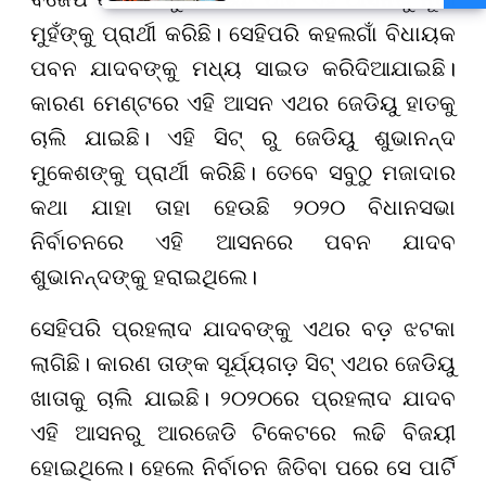
ବନ୍ୟା ଭୟ
ମୁହଁଙ୍କୁ ପ୍ରାର୍ଥୀ କରିଛି। ସେହିପରି କହଲଗାଁ ବିଧାୟକ
ପବନ ଯାଦବଙ୍କୁ ମଧ୍ୟ ସାଇଡ କରିଦିଆଯାଇଛି।
କାରଣ ମେଣ୍ଟରେ ଏହି ଆସନ ଏଥର ଜେଡିୟୁ ହାତକୁ
ଚାଲି ଯାଇଛି। ଏହି ସିଟ୍ ରୁ ଜେଡିୟୁ ଶୁଭାନନ୍ଦ
ମୁକେଶଙ୍କୁ ପ୍ରାର୍ଥୀ କରିଛି। ତେବେ ସବୁଠୁ ମଜାଦାର
କଥା ଯାହା ତାହା ହେଉଛି ୨୦୨୦ ବିଧାନସଭା
ନିର୍ବାଚନରେ ଏହି ଆସନରେ ପବନ ଯାଦବ
ଶୁଭାନନ୍ଦଙ୍କୁ ହରାଇଥିଲେ।
ସେହିପରି ପ୍ରହଲାଦ ଯାଦବଙ୍କୁ ଏଥର ବଡ଼ ଝଟକା
ଲାଗିଛି। କାରଣ ତାଙ୍କ ସୂର୍ଯ୍ୟଗଡ଼ ସିଟ୍ ଏଥର ଜେଡିୟୁ
ଖାତାକୁ ଚାଲି ଯାଇଛି। ୨୦୨୦ରେ ପ୍ରହଲାଦ ଯାଦବ
ଏହି ଆସନରୁ ଆରଜେଡି ଟିକେଟରେ ଲଢି ବିଜୟୀ
ହୋଇଥିଲେ। ହେଲେ ନିର୍ବାଚନ ଜିତିବା ପରେ ସେ ପାର୍ଟି