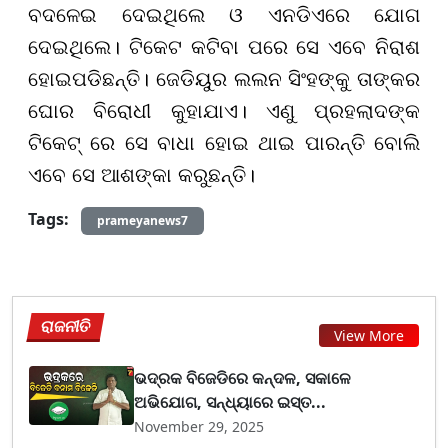
ବଦଳେଇ ଦେଇଥିଲେ ଓ ଏନଡିଏରେ ଯୋଗ
ଦେଇଥିଲେ। ଟିକେଟ କଟିବା ପରେ ସେ ଏବେ ନିରାଶ
ହୋଇପଡିଛନ୍ତି। ଜେଡିୟୁର ଲଲନ ସିଂହଙ୍କୁ ତାଙ୍କର
ଘୋର ବିରୋଧୀ କୁହାଯାଏ। ଏଣୁ ପ୍ରହଲାଦଙ୍କ
ଟିକେଟ୍ ରେ ସେ ବାଧା ହୋଇ ଥାଇ ପାରନ୍ତି ବୋଲି
ଏବେ ସେ ଆଶଙ୍କା କରୁଛନ୍ତି।
Tags:
prameyanews7
ରାଜନୀତି
View More
ଭଦ୍ରକ ବିଜେଡିରେ କନ୍ଦଳ, ସକାଳେ
ଅଭିଯୋଗ, ସନ୍ଧ୍ୟାରେ ଇସ୍ତ...
November 29, 2025