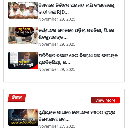
ବିହାରରେ ନିର୍ବାଚନ ପରାଜୟ ଲାଗି କଂଗ୍ରେସକୁ
ଦାୟୀ କଲା RJD...
November 29, 2025
କର୍ଣ୍ଣାଟକ ନାଟକରେ ପଡ଼ିଲା ଯବନିକା, ଡି.କେ
ଶିବକୁମାରଙ୍କ...
November 29, 2025
ଅତିରିକ୍ତ ବଜେଟ ନେଇ ବିରୋଧୀ ଦଳ ନେତାଙ୍କ
ପ୍ରତିକ୍ରିୟା, କ...
November 29, 2025
ବିଜ୍ଞାନ
View More
ସୂର୍ଯ୍ୟଙ୍କ ପାଖରେ ଦେଖାଗଲା ୨୩୦୦ ଫୁଟ୍‌ର
ବିନାଶକାରୀ ଗ୍ର...
November 27, 2025