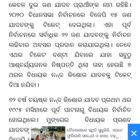
କେବଳ ଦୁଇ ଜଣ ଯାଦବ ପ୍ରାର୍ଥୀଙ୍କ ନାମ ରହିଛି।
୨୦୨୦ ବିଧାନସଭା ନିର୍ବାଚନରେ ବିଜେପି ୧୫ ଜଣ
ଯାଦବଙ୍କୁ ଟିକେଟ୍ ଦେଇଥିଲା। ଏହା ପୂର୍ବ
ନିର୍ବାଚନରେ ସର୍ବାଧିକ ୨୨ ଜଣ ଯାଦବଙ୍କୁ ନିର୍ବାଚନ
ଲଢିବାର ଅବସର ପ୍ରଦାନ କରାଯାଇଥିଲା। ତେବେ
ଏଥର ଟିକେଟ ବଣ୍ଟା ଯିବାରେ ଯାହା ସବୁଠୁ
ଆଶ୍ଚର୍ଯ୍ୟଜନକ ନିଷ୍ପତ୍ତି ଥିଲା ତାହା ହେଉଛି ୭
ଥରର ବିଧାୟକ ନନ୍ଦ କିଶୋର ଯାଦବକୁ ଟିକେଟ୍
ଦିଆ ନଯିବା।
୭୨ ବର୍ଷ ବୟଷ୍କ ନନ୍ଦ କିଶୋର ଯାଦବ ପ୍ରଥମ ଥର
୧୯୯୫ ମସିହାରେ ପୂର୍ବ ପାଟନାରୁ ବିଧାୟକ ନିର୍ବାଚିତ
ହୋଇଥିଲେ। ମୁଙ୍ଗେର ବିଧାୟକ ପ୍ରଣବ
ଯାଦବଙ୍କ କଥା କହିଲେ ତାଙ୍କ ଟିକେଟ୍ ମଧ୍ୟ
×
ବୈତରଣୀରେ ସ୍ଥିତି ସୁଧୁରିନି, ଏପଟେ
ଫୁଲିଲାଣି ସାଳନ୍ଦୀ ଓ ଶାଖା, ବଢ଼ୁଛି
ବିଜେପି କାଟିଛି। କୁହାଯାଉଛି ପାର୍ଟି ଏହି ଆସନରୁ ନୂଆ