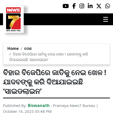
☰
Home
ଦେଶ
ବିହାର ବିଜେପିରେ ଜାତିକୁ ନେଇ ଖେଳ ! ଯାଦବଙ୍କୁ କରି
ଦିଆଯାଇଇଛି ‘ସାଇଡଲାଇନ’
ବିହାର ବିଜେପିରେ ଜାତିକୁ ନେଇ ଖେଳ !
ଯାଦବଙ୍କୁ କରି ଦିଆଯାଇଇଛି
‘ସାଇଡଲାଇନ’
Biswanath
Published By:
- Prameya-News7 Bureau |
October 16, 2025 05:48 PM