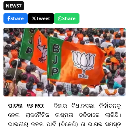
NEWS7
Share
Tweet
Share
ପାଟନା ୧୬।୧୦:
ବିହାର ବିଧାନସଭା ନିର୍ବାଚନକୁ
ନେଇ ରାଜନୈତିକ ଉଷ୍ମତା ବଢିବାରେ ଲାଗିଛି।
ଭାରତୀୟ ଜନତା ପାର୍ଟି (ବିଜେପି) ତା ଭାଗର ସମସ୍ତ