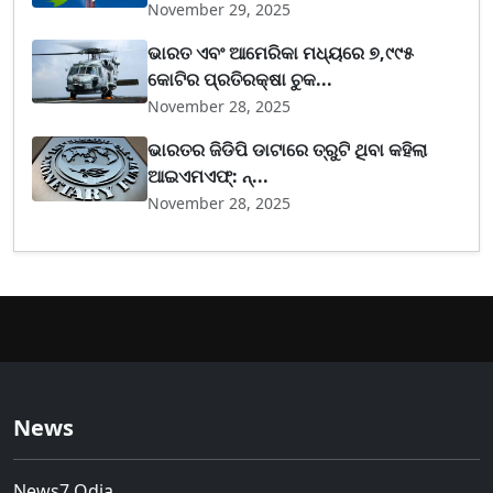
November 29, 2025
ଭାରତ ଏବଂ ଆମେରିକା ମଧ୍ୟରେ ୭,୯୯୫
କୋଟିର ପ୍ରତିରକ୍ଷା ଚୁକ...
November 28, 2025
ଭାରତର ଜିଡିପି ଡାଟାରେ ତ୍ରୁଟି ଥିବା କହିଲା
ଆଇଏମଏଫ୍‌: ନ୍...
November 28, 2025
News
News7 Odia