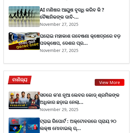
AI ମଣିଷର ଆୟୁଷ ବୃଦ୍ଧି କରିବ କି ?
ବୈଜ୍ଞାନିକଙ୍କ ଦାବି-...
November 27, 2025
ଘରୋଇ ମହାକାଶ ଗବେଷଣା କ୍ଷେତ୍ରରେ ବଡ଼
ପଦକ୍ଷେପ, ଦେଶର ପ୍ର...
November 27, 2025
ବାଣିଜ୍ୟ
View More
ସତରେ କ’ଣ ନୂଆ ଲେବର କୋଡ୍‌ ଶ୍ରମିକଙ୍କ
ଅଧିକାର ଛଡ଼ାଇ ନେଲା...
November 29, 2025
ଟ୍ରାଇ ରିପୋର୍ଟ : ଅକ୍ଟୋବରରେ ପ୍ରାୟ ୨୦
ଲକ୍ଷ ମୋବାଇଲ୍ ଗ୍...