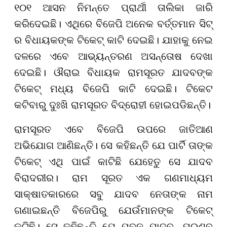
୧୦୧ ଆସନ ନିମନ୍ତେ ପ୍ରାର୍ଥୀ ତାଲିକା ଜାରି
କରିଦେଇଛି। ଏଥିରେ ବିଜେପି ଅନେକ ବର୍ତ୍ତମାନ ସିଟ୍
ର ବିଧାୟକଙ୍କ ଟିକେଟ୍ କାଟି ଦେଇଛି। ଯାହାକୁ ନେଇ
ଦଳରେ ଏବେ ଆଭ୍ୟନ୍ତରଣ ଅସନ୍ତୋଷ ଦେଖା
ଦେଇଛି। ଔରାଇ ବିଧାୟକ ରାମସୂରତ ଯାଦବଙ୍କ
ଟିକେଟ୍ ମଧ୍ୟ ବିଜେପି କାଟି ଦେଇଛି। ଟିକେଟ
କଟିବାରୁ ଦୁଃଖି ରାମସୂରତ ବିଦ୍ରୋହୀ ହୋଇପଡିଛନ୍ତି।
ରାମସୂରତ ଏବେ ବିଜେପି ଉପରେ ଜାତିଆଣ
ଅଭିଯୋଗ ଆଣିଛନ୍ତି। ସେ କହିଛନ୍ତି ଯେ ପାର୍ଟି ତାଙ୍କ
ଟିକେଟ୍ ଏଥି ପାଇଁ କାଟିଛି ଯେହେତୁ ସେ ଯାଦବ
ବିରାଦରୀର। ରାମ ସୂରତ ଏକ ଗଣମାଧ୍ୟମ
ସାକ୍ଷାତକାରରେ ସବୁ ଯାଦବ ନେତାଙ୍କ ନାମ
ଗଣାଇଛନ୍ତି ବିଜେପିରୁ ଯେଉଁମାନଙ୍କ ଟିକେଟ୍
କଟିଛି। ସେ କହିଛନ୍ତି ଯେ ପବନ ଯାଦବ, ପ୍ରଣବ