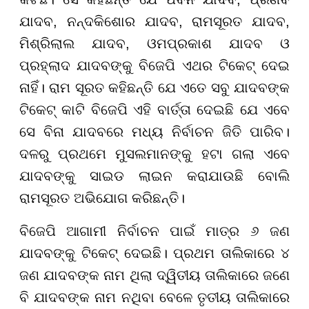
ଯାଦବ, ନନ୍ଦକିଶୋର ଯାଦବ, ରାମସୂରତ ଯାଦବ,
ମିଶ୍ରିଲାଲ ଯାଦବ, ଓମପ୍ରକାଶ ଯାଦବ ଓ
ପ୍ରହ୍ଲାଦ ଯାଦବଙ୍କୁ ବିଜେପି ଏଥର ଟିକେଟ୍ ଦେଇ
ନାହିଁ। ରାମ ସୂରତ କହିଛନ୍ତି ଯେ ଏତେ ସବୁ ଯାଦବଙ୍କ
ଟିକେଟ୍ କାଟି ବିଜେପି ଏହି ବାର୍ତ୍ତା ଦେଇଛି ଯେ ଏବେ
ସେ ବିନା ଯାଦବରେ ମଧ୍ୟ ନିର୍ବାଚନ ଜିତି ପାରିବ।
ଦଳରୁ ପ୍ରଥମେ ମୁସଲମାନଙ୍କୁ ହଟା ଗଲା ଏବେ
ଯାଦବଙ୍କୁ ସାଇଡ ଲାଇନ କରାଯାଉଛି ବୋଲି
ରାମସୂରତ ଅଭିଯୋଗ କରିଛନ୍ତି।
ବିଜେପି ଆଗାମୀ ନିର୍ବାଚନ ପାଇଁ ମାତ୍ର ୬ ଜଣ
ଯାଦବଙ୍କୁ ଟିକେଟ୍ ଦେଇଛି। ପ୍ରଥମ ତାଲିକାରେ ୪
ଜଣ ଯାଦବଙ୍କ ନାମ ଥିଲା ଦ୍ୱିତୀୟ ତାଲିକାରେ ଜଣେ
ବି ଯାଦବଙ୍କ ନାମ ନଥିବା ବେଳେ ତୃତୀୟ ତାଲିକାରେ