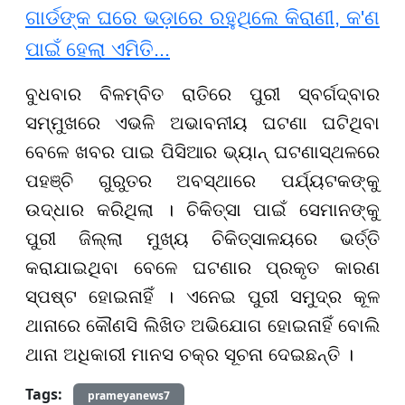
ଗାର୍ଡଙ୍କ ଘରେ ଭଡ଼ାରେ ରହୁଥିଲେ କିରାଣୀ, କ'ଣ
ପାଇଁ ହେଲା ଏମିତି...
ବୁଧବାର ବିଳମ୍ବିତ ରାତିରେ ପୁରୀ ସ୍ବର୍ଗଦ୍ବାର
ସମ୍ମୁଖରେ ଏଭଳି ଅଭାବନୀୟ ଘଟଣା ଘଟିଥିବା
ବେଳେ ଖବର ପାଇ ପିସିଆର ଭ୍ୟାନ୍ ଘଟଣାସ୍ଥଳରେ
ପହଞ୍ଚି ଗୁରୁତର ଅବସ୍ଥାରେ ପର୍ଯ୍ୟଟକଙ୍କୁ
ଉଦ୍ଧାର କରିଥିଲା । ଚିକିତ୍ସା ପାଇଁ ସେମାନଙ୍କୁ
ପୁରୀ ଜିଲ୍ଲା ମୁଖ୍ୟ ଚିକିତ୍ସାଳୟରେ ଭର୍ତ୍ତି
କରାଯାଇଥିବା ବେଳେ ଘଟଣାର ପ୍ରକୃତ କାରଣ
ସ୍ପଷ୍ଟ ହୋଇନାହିଁ । ଏନେଇ ପୁରୀ ସମୁଦ୍ର କୂଳ
ଥାନାରେ କୌଣସି ଲିଖିତ ଅଭିଯୋଗ ହୋଇନାହିଁ ବୋଲି
ଥାନା ଅଧିକାରୀ ମାନସ ଚକ୍ର ସୂଚନା ଦେଇଛନ୍ତି ।
Tags:
prameyanews7