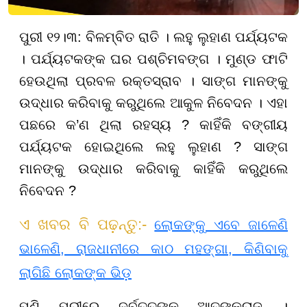
ପୁରୀ ୧୨।୩: ବିଳମ୍ବିତ ରାତି । ଲହୁ ଲୁହାଣ ପର୍ଯ୍ୟଟକ
। ପର୍ଯ୍ୟଟକଙ୍କ ଘର ପଶ୍ଚିମବଙ୍ଗ । ମୁଣ୍ଡ ଫାଟି
ହେଉଥିଲା ପ୍ରବଳ ରକ୍ତସ୍ରାବ । ସାଙ୍ଗ ମାନଙ୍କୁ
ଉଦ୍ଧାର କରିବାକୁ କରୁଥିଲେ ଆକୁଳ ନିବେଦନ । ଏହା
ପଛରେ କ’ଣ ଥିଲା ରହସ୍ୟ ? କାହିଁକି ବଙ୍ଗୀୟ
ପର୍ଯ୍ୟଟକ ହୋଇଥିଲେ ଲହୁ ଲୁହାଣ ? ସାଙ୍ଗ
ମାନଙ୍କୁ ଉଦ୍ଧାର କରିବାକୁ କାହିଁକି କରୁଥିଲେ
ନିବେଦନ ?
ଏ ଖବର ବି ପଢ଼ନ୍ତୁ:-
ଲୋକଙ୍କୁ ଏବେ ଜାଳେଣି
ଭାଳେଣି, ରାଜଧାନୀରେ କାଠ ମହଙ୍ଗା, କିଣିବାକୁ
ଲାଗିଛି ଲୋକଙ୍କ ଭିଡ଼
ପୁଣି ପୁରୀରେ ଦୁର୍ବୃତ୍ତଙ୍କ ଆତଙ୍କରାଜ ।