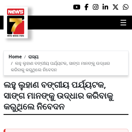
☰
Home
ରାଜ୍ୟ
ଲହୁ ଲୁହାଣ ବଙ୍ଗୀୟ ପର୍ଯ୍ୟଟକ, ସାଙ୍ଗ ମାନଙ୍କୁ ଉଦ୍ଧାର
କରିବାକୁ କରୁଥିଲେ ନିବେଦନ
ଲହୁ ଲୁହାଣ ବଙ୍ଗୀୟ ପର୍ଯ୍ୟଟକ,
ସାଙ୍ଗ ମାନଙ୍କୁ ଉଦ୍ଧାର କରିବାକୁ
କରୁଥିଲେ ନିବେଦନ