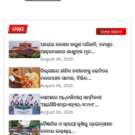
ରାଜ୍ୟ
View More
ଘରୋଇ କଳହର କରୁଣ ପରିଣତି, ବୋହୂର
ଆକ୍ରମଣରେ ଶାଶୁଙ୍କ ମୃତ...
August 06, 2026
ଦିଲ୍ଲୀରେ ନୀତିନ ନବୀନଙ୍କୁ ଭେଟିଲେ
ମନମୋହନ ସାମଲ, ବିଭିନ...
August 06, 2026
ସୋଆରେ ଆନ୍ତର୍ଜାତୀୟ ସମ୍ମିଳନୀ
‘ଆଇସିସିଏମ୍ଇଏସ୍ଏଚ୍–୨୦୨୬’...
August 06, 2026
ବୈଜ୍ଞାନିକ ଓ ସ୍ଥାୟୀ କୃଷିକୁ ପ୍ରୋତ୍ସାହନ
ଦେବାର ଲକ୍ଷ୍ୟ...