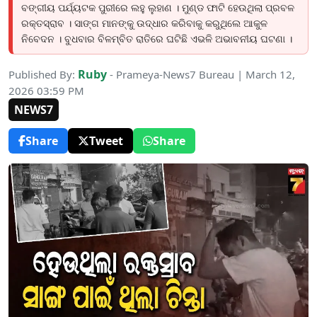
ବଙ୍ଗୀୟ ପର୍ଯ୍ୟଟକ ପୁରୀରେ ଲହୁ ଲୁହାଣ । ମୁଣ୍ଡ ଫାଟି ହେଉଥିଲା ପ୍ରବଳ
ରକ୍ତସ୍ରାବ । ସାଙ୍ଗ ମାନଙ୍କୁ ଉଦ୍ଧାର କରିବାକୁ କରୁଥିଲେ ଆକୁଳ
ନିବେଦନ । ବୁଧବାର ବିଳମ୍ବିତ ରାତିରେ ଘଟିଛି ଏଭଳି ଅଭାବନୀୟ ଘଟଣା ।
Ruby
Published By:
- Prameya-News7 Bureau | March 12,
2026 03:59 PM
NEWS7
Share
Tweet
Share