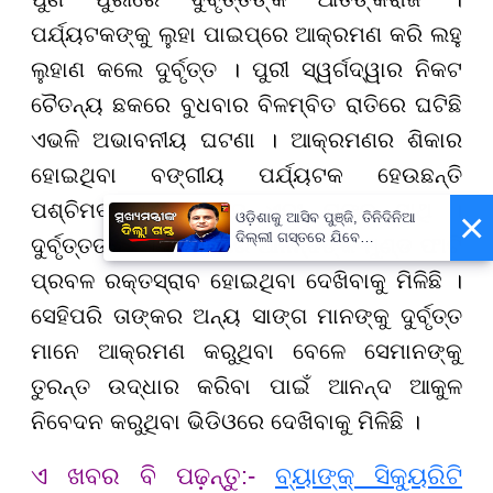
ପର୍ଯ୍ୟଟକଙ୍କୁ ଲୁହା ପାଇପ୍‌ରେ ଆକ୍ରମଣ କରି ଲହୁ
ଲୁହାଣ କଲେ ଦୁର୍ବୃତ୍ତ । ପୁରୀ ସ୍ୱର୍ଗଦ୍ୱାର ନିକଟ
ଚୈତନ୍ୟ ଛକରେ ବୁଧବାର ବିଳମ୍ବିତ ରାତିରେ ଘଟିଛି
ଏଭଳି ଅଭାବନୀୟ ଘଟଣା । ଆକ୍ରମଣର ଶିକାର
ହୋଇଥିବା ବଙ୍ଗୀୟ ପର୍ଯ୍ୟଟକ ହେଉଛନ୍ତି
ପଶ୍ଚିମବଙ୍ଗର ଆନନ୍ଦ ଏବଂ ତାଙ୍କ ସାଥି ।
×
ଓଡ଼ିଶାକୁ ଆସିବ ପୁଞ୍ଜି, ତିନିଦିନିଆ
ଦିଲ୍ଲୀ ଗସ୍ତରେ ଯିବେ
ଦୁର୍ବୃତ୍ତଙ୍କ ଆକ୍ରମଣରେ ଆନନ୍ଦଙ୍କ ମୁଣ୍ଡ ଫାଟି
ମୁଖ୍ୟମନ୍ତ୍ରୀ ମୋହନ ମାଝୀ
ପ୍ରବଳ ରକ୍ତସ୍ରାବ ହୋଇଥିବା ଦେଖିବାକୁ ମିଳିଛି ।
ସେହିପରି ତାଙ୍କର ଅନ୍ୟ ସାଙ୍ଗ ମାନଙ୍କୁ ଦୁର୍ବୃତ୍ତ
ମାନେ ଆକ୍ରମଣ କରୁଥିବା ବେଳେ ସେମାନଙ୍କୁ
ତୁରନ୍ତ ଉଦ୍ଧାର କରିବା ପାଇଁ ଆନନ୍ଦ ଆକୁଳ
ନିବେଦନ କରୁଥିବା ଭିଡିଓରେ ଦେଖିବାକୁ ମିଳିଛି ।
ଏ ଖବର ବି ପଢ଼ନ୍ତୁ:-
ବ୍ୟାଙ୍କ୍ ସିକ୍ୟୁରିଟି