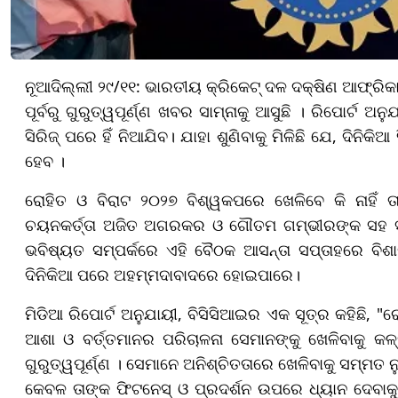
ନୂଆଦିଲ୍ଲୀ ୨୯/୧୧: ଭାରତୀୟ କ୍ରିକେଟ୍ ଦଳ ଦକ୍ଷିଣ ଆଫ୍ରିକା ବ
ପୂର୍ବରୁ ଗୁରୁତ୍ୱପୂର୍ଣ୍ଣ ଖବର ସାମ୍ନାକୁ ଆସୁଛି । ରିପୋର୍ଟ 
ସିରିଜ୍ ପରେ ହିଁ ନିଆଯିବ। ଯାହା ଶୁଣିବାକୁ ମିଳିଛି ଯେ, ଦିନିକ
ହେବ ।
ରୋହିତ ଓ ବିରାଟ ୨୦୨୭ ବିଶ୍ୱକପରେ ଖେଳିବେ କି ନାହିଁ ତାହ
ଚୟନକର୍ତ୍ତା ଅଜିତ ଅଗରକର ଓ ଗୌତମ ଗମ୍ଭୀରଙ୍କ ସହ ସାକ୍
ଭବିଷ୍ୟତ ସମ୍ପର୍କରେ ଏହି ବୈଠକ ଆସନ୍ତା ସପ୍ତାହରେ ବି
ଦିନିକିଆ ପରେ ଅହମ୍ମଦାବାଦରେ ହୋଇପାରେ।
ମିଡିଆ ରିପୋର୍ଟ ଅନୁଯାୟୀ, ବିସିସିଆଇର ଏକ ସୂତ୍ର କହିଛି, "
ଆଶା ଓ ବର୍ତ୍ତମାନର ପରିଚାଳନା ସେମାନଙ୍କୁ ଖେଳିବାକୁ କ
ଗୁରୁତ୍ୱପୂର୍ଣ୍ଣ । ସେମାନେ ଅନିଶ୍ଚିତତାରେ ଖେଳିବାକୁ ସମ୍ମତ ନୁହଁ
କେବଳ ତାଙ୍କ ଫିଟନେସ୍ ଓ ପ୍ରଦର୍ଶନ ଉପରେ ଧ୍ୟାନ ଦେବାକୁ