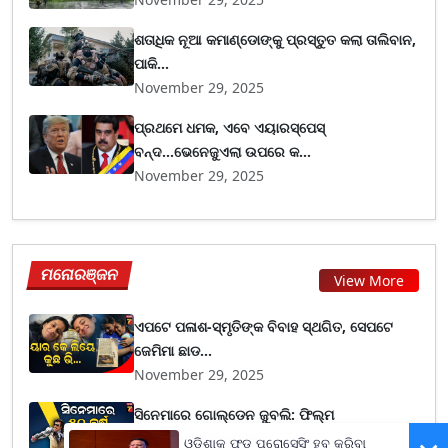
ଶତାଧିକ ନୂଆ କମାଣ୍ଡୋଙ୍କୁ ପ୍ରସ୍ତୁତ କଲା ତାଲିବାନ,
ପାକି...
November 29, 2025
ପ୍ରଥମେ ଧମକ, ଏବେ ଏୟାରସ୍ପେସ୍
ବନ୍ଦ...ଭେନେଜୁଏଲା ଉପରେ କ...
November 29, 2025
ମନୋରଞ୍ଜନ
View More
ଏପଟେ ପଳାଶ-ସ୍ମୃତିଙ୍କ ବିବାହ ସ୍ଥଗିତ, ସେପଟେ
ଜେମିମା ଛାଡ...
November 29, 2025
ସିନେମାରେ ଗୋଲ୍ଡେନ ଜୁବଲି: ଫିଲ୍ମ
ଫେଷ୍ଟିଭାଲରେ ସମ୍ମାନି...
ଓଡ଼ିଶାକୁ ଫୁଡ୍ ପ୍ରୋସେସିଂ ହବ୍ କରିବା