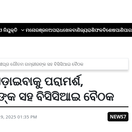
ଓ ନିଯୁକ୍ତି
ମନୋରଞ୍ଜନ
ଅପରାଧ
ଖେଳ
ବାଣିଜ୍ୟ
ରାଶିଫଳ
ବିଶେଷ
ପାଣିପାଗ
 ଖୁବ୍‌ଶୀଘ୍ର ଗୌତମ ଗମ୍ଭୀରଙ୍କ ସହ ବିସିସିଆଇ ବୈଠକ
ଏଡ଼ାଇବାକୁ ପରାମର୍ଶ,
ଙ୍କ ସହ ବିସିସିଆଇ ବୈଠକ
NEWS7
9, 2025 01:35 PM