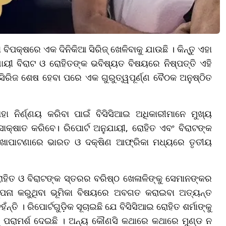
ିପକ୍ଷରେ ଏକ ଦିନିକିଆ ସିରିଜ୍ ଖେଳିବାକୁ ଯାଉଛି । କିନ୍ତୁ ଏହା
ଅନୁଯାୟୀ ବିରାଟ ଓ ରୋହିତଙ୍କ ଭବିଷ୍ୟତ ବିଷୟରେ ନିଷ୍ପତ୍ତି ଏହି
ିଆ ସିରିଜ ଶେଷ ହେବା ପରେ ଏକ ଗୁରୁତ୍ୱପୂର୍ଣ୍ଣ ବୈଠକ ଅନୁଷ୍ଠିତ
ା ନିର୍ଣ୍ଣୟ କରିବା ପାଇଁ ବିସିସିଆଇ ଅଧିକାରୀମାନେ ମୁଖ୍ୟ
ଷାତ କରିବେ। ରିପୋର୍ଟ ଅନୁଯାୟୀ, ରୋହିତ ଏବଂ ବିରାଟଙ୍କ
ଶାଖାପାଟଣାରେ ଭାରତ ଓ ଦକ୍ଷିଣ ଆଫ୍ରିକା ମଧ୍ୟରେ ତୃତୀୟ
ରୋହିତ ଓ ବିରାଟଙ୍କ ସ୍ତରର ବରିଷ୍ଠ ଖେଳାଳିଙ୍କୁ ସେମାନଙ୍କର
ଳ୍ପନା କରୁଥିବା ଭୂମିକା ବିଷୟରେ ଅବଗତ କରାଇବା ଅତ୍ୟନ୍ତ
ନ୍ତି । ରିପୋର୍ଟଗୁଡ଼ିକ ସୂଚାଇଛି ଯେ ବିସିସିଆଇ ରୋହିତ ଶର୍ମାଙ୍କୁ
 ପରାମର୍ଶ ଦେଇଛି । ଅନ୍ୟ କୌଣସି କଥାରେ କଥାରେ ମୁଣ୍ଡ ନ