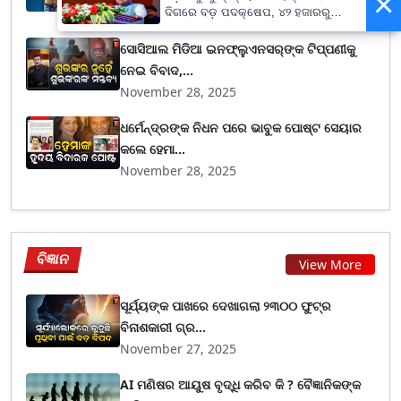
×
November 28, 2025
ଦିଗରେ ବଡ଼ ପଦକ୍ଷେପ, ୪୨ ହଜାରରୁ
ଅଧିକ ନିଯୁକ୍ତି ସୁଯୋଗ
ସୋସିଆଲ ମିଡିଆ ଇନଫ୍ଲୁଏନସର୍‌ଙ୍କ ଟିପ୍ପଣୀକୁ
ନେଇ ବିବାଦ,...
November 28, 2025
ଧର୍ମେନ୍ଦ୍ରଙ୍କ ନିଧନ ପରେ ଭାବୁକ ପୋଷ୍ଟ ସେୟାର
କଲେ ହେମା...
November 28, 2025
ବିଜ୍ଞାନ
View More
ସୂର୍ଯ୍ୟଙ୍କ ପାଖରେ ଦେଖାଗଲା ୨୩୦୦ ଫୁଟ୍‌ର
ବିନାଶକାରୀ ଗ୍ର...
November 27, 2025
AI ମଣିଷର ଆୟୁଷ ବୃଦ୍ଧି କରିବ କି ? ବୈଜ୍ଞାନିକଙ୍କ