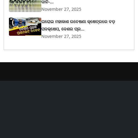
ଦାବି-...
November 27, 2025
ଘରୋଇ ମହାକାଶ ଗବେଷଣା କ୍ଷେତ୍ରରେ ବଡ଼
ପଦକ୍ଷେପ, ଦେଶର ପ୍ର...
November 27, 2025
er