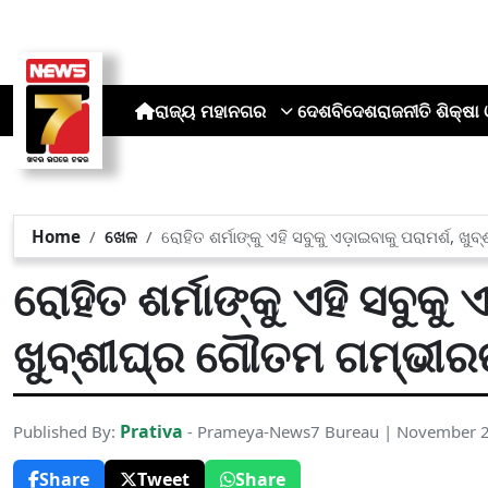
ରାଜ୍ୟ
ମହାନଗର
ଦେଶ
ବିଦେଶ
ରାଜନୀତି
ଶିକ୍ଷା 
Home
ଖେଳ
ରୋହିତ ଶର୍ମାଙ୍କୁ ଏହି ସବୁକୁ ଏଡ଼ାଇବାକୁ ପରାମର୍ଶ,
ରୋହିତ ଶର୍ମାଙ୍କୁ ଏହି ସବୁକୁ 
ଖୁବ୍‌ଶୀଘ୍ର ଗୌତମ ଗମ୍ଭୀର
Prativa
Published By:
- Prameya-News7 Bureau | November 2
Share
Tweet
Share