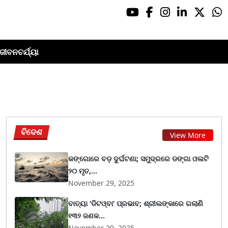
ଜୀବନଚର୍ଯ୍ୟା
ବିଦେଶ
View More
କଙ୍ଗୋରେ ବଡ଼ ଦୁର୍ଘଟଣା; ସମୁଦ୍ରରେ ଡଙ୍ଗା ଓଲଟି
୨୦ ମୃତ,...
November 29, 2025
ବାତ୍ୟା ‘ଡିଟଓ୍ବା’ ପ୍ରଭାବ; ଶ୍ରୀଲଙ୍କାରେ ଗଲାଣି
୧୩୨ ଜଣକ...
November 29, 2025