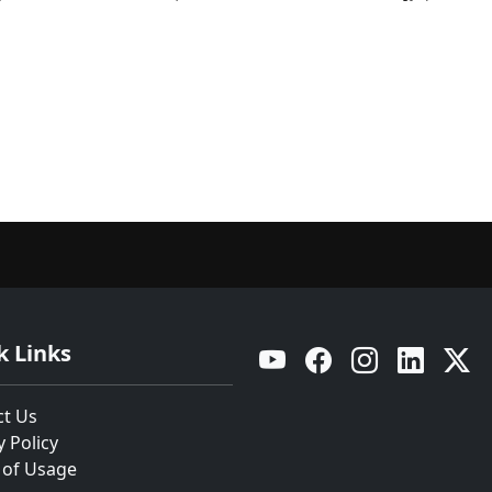
k Links
YouTube
Facebook
Instagram
Linkedin
Twitt
ct Us
y Policy
 of Usage