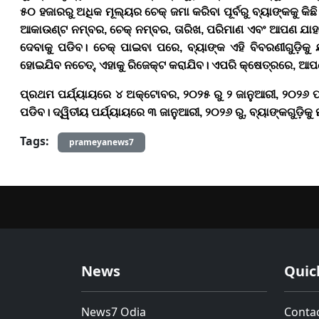
୫୦ ହଜାର
ରୁ ଅଧିକ ମୂଲ୍ୟର ଚେକ୍ ଜମା କରିବା ପୂର୍ବରୁ ବ୍ୟାଙ୍କକୁ କିଛି
ଆକାଉଣ୍ଟ ନମ୍ବର
,
ଚେକ୍ ନମ୍ବର
,
ତାରିଖ
,
ପରିମାଣ ଏବଂ ଆପଣ ଯାହା
ଦେବାକୁ ପଡିବ।
ଚେକ୍ ପାଇବା ପରେ
,
ବ୍ୟାଙ୍କ ଏହି ବିବରଣୀଗୁଡ଼ିକ
ହୋଇଯିବ
ନଚେତ୍
,
ଏହାକୁ ରିଜେକ୍ଟ କରାଯିବ। ଏପରି କ୍ଷେତ୍ରରେ
,
ଆପଣ
ପ୍ରଥମ
ପର୍ଯ୍ୟାୟରେ ୪ ଅକ୍ଟୋବର
,
୨୦୨୫ ରୁ ୨ ଜାନୁଆରୀ
,
୨୦୨୬ ପର
ପଡିବ। ଦ୍ୱିତୀୟ
ପର୍ଯ୍ୟାୟରେ ୩ ଜାନୁଆରୀ
,
୨୦୨୬ ରୁ
,
ବ୍ୟାଙ୍କଗୁଡ଼ିକ
Tags:
prameyanews7
News
Quic
News7 Odia
Conta