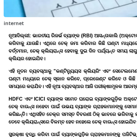
internet
ନୂଆଦିଲ୍ଲୀ
:
ଭାରତୀୟ ରିଜର୍ଭ ବ୍ୟାଙ୍କ (
RBI)
ଆସନ୍ତାକାଲି (ଅକ୍ଟ
କରିବାକୁ ଯାଉଛି। ଏଥିରେ ଚେକ୍ ଜମା କରିବାର କିଛି ଘଣ୍ଟା ମଧ
ବର୍ତ୍ତମାନ
,
ଚେକ୍ କ୍ଲିୟରାନ୍ସ ହେବାକୁ ଦୁଇ ଦିନ ପର୍ଯ୍ୟନ୍ତ ସମୟ ଲା
କ୍ଲିୟର ହୋଇଯିବ।
ଏହି ନୂତନ ବ୍ୟବସ୍ଥାକୁ "କଣ୍ଟିନ୍ୟୁୟସ କ୍ଲିୟରିଂ ଏବଂ ସେଟେଲମେଣ
ଘଣ୍ଟା ମଧ୍ୟରେ ଚେକ୍ ସ୍କାନ କରିବେ
,
ପ୍ରେଜେଣ୍ଟ କରିବେ ଓ କିଛି 
ସମୟରେ କରାଯିବ। ଏହି ନୂଆ ବ୍ୟବସ୍ଥାର ଆଜି ପରୀକ୍ଷାମୂଳକ ଆରମ୍
HDFC
ଏବଂ
ICICI
ବ୍ୟାଙ୍କ ସମେତ ଘରୋଇ ବ୍ୟାଙ୍କଗୁଡ଼ିକ ଅକ୍ଟୋ
ଚେକ୍ ବାଉନ୍ସ ନହେବା ପାଇଁ ଉଭୟ ବ୍ୟାଙ୍କ ଗ୍ରାହକମାନଙ୍କୁ ସେମା
କରିଛନ୍ତି। ଏଥିସହିତ ଚେକ୍‌ର ସମସ୍ତ ବିବରଣୀ ଠିକ୍ ଭାବରେ ଭରିବାକୁ
ତେବେ କ୍ଲିୟରାନ୍ସରେ ବିଳମ୍ବ ହେବ ନହେଲେ ଚେକ୍ ବାଉନ୍ସ ହୋଇଯିବ
ସୁରକ୍ଷା ବୃଦ୍ଧି କରିବା ପାଇଁ ବ୍ୟାଙ୍କଗୁଡ଼ିକ ଗ୍ରାହକମାନଙ୍କୁ ପଜିଟ