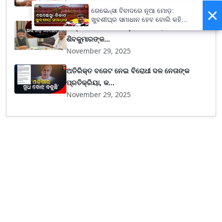
November 29, 2025
×
ରେଭେନ୍ସା ବିବାଦରେ ନୂଆ ମୋଡ଼:
ଖୁବଶୀଘ୍ର ସମାଧାନ ହେବ ବୋଲି କହିଲେ
କର୍ଣ୍ଣାଟକ ନାଟକରେ ପଡ଼ିଲା ଯବନିକା, ଡି.କେ
କୁଳପତି
ଶିବକୁମାରଙ୍କ...
November 29, 2025
ଅତିରିକ୍ତ ବଜେଟ ନେଇ ବିରୋଧୀ ଦଳ ନେତାଙ୍କ
ପ୍ରତିକ୍ରିୟା, କ...
November 29, 2025