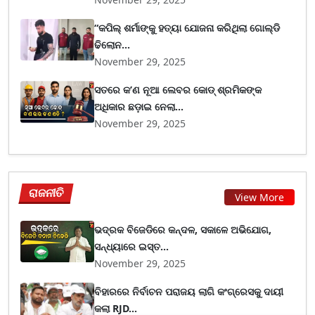
“କପିଲ୍ ଶର୍ମାଙ୍କୁ ହତ୍ୟା ଯୋଜନା କରିଥିଲା ଗୋଲ୍ଡି
ଢିଲୋନ...
November 29, 2025
ସତରେ କ’ଣ ନୂଆ ଲେବର କୋଡ୍‌ ଶ୍ରମିକଙ୍କ
ଅଧିକାର ଛଡ଼ାଇ ନେଲା...
November 29, 2025
ରାଜନୀତି
View More
ଭଦ୍ରକ ବିଜେଡିରେ କନ୍ଦଳ, ସକାଳେ ଅଭିଯୋଗ,
ସନ୍ଧ୍ୟାରେ ଇସ୍ତ...
November 29, 2025
ବିହାରରେ ନିର୍ବାଚନ ପରାଜୟ ଲାଗି କଂଗ୍ରେସକୁ ଦାୟୀ
କଲା RJD...