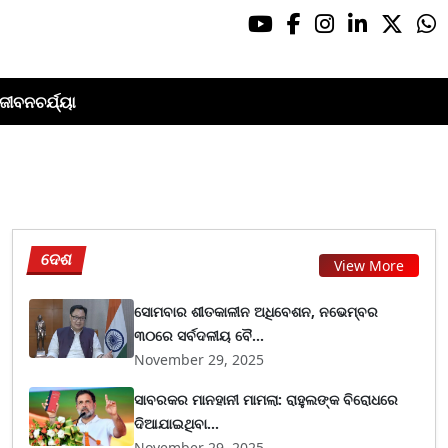
ଜୀବନଚର୍ଯ୍ୟା
ଦେଶ
View More
ସୋମବାର ଶୀତକାଳୀନ ଅଧିବେଶନ, ନଭେମ୍ବର
୩୦ରେ ସର୍ବଦଳୀୟ ବୈ...
November 29, 2025
ସାବରକର ମାନହାନୀ ମାମଲା: ରାହୁଲଙ୍କ ବିରୋଧରେ
ଦିଆଯାଇଥିବା...
November 29, 2025