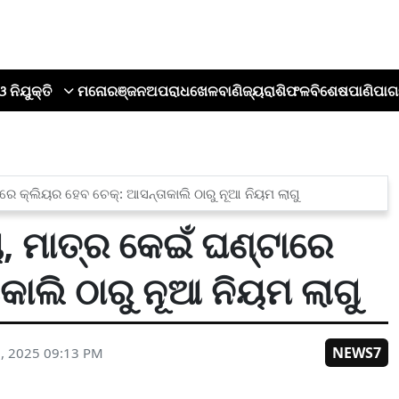
ଓ ନିଯୁକ୍ତି
ମନୋରଞ୍ଜନ
ଅପରାଧ
ଖେଳ
ବାଣିଜ୍ୟ
ରାଶିଫଳ
ବିଶେଷ
ପାଣିପାଗ
ରେ କ୍ଲିୟର ହେବ ଚେକ୍: ଆସନ୍ତାକାଲି ଠାରୁ ନୂଆ ନିୟମ ଲାଗୁ
, ମାତ୍ର କେଇଁ ଘଣ୍ଟାରେ
କାଲି ଠାରୁ ନୂଆ ନିୟମ ଲାଗୁ
NEWS7
, 2025 09:13 PM