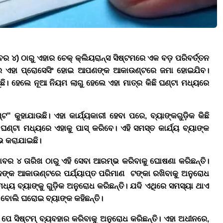
ୋବର
୪
)
ଠାରୁ ଏହାର ଚେକ୍ କ୍ଲିୟରାନ୍ସ ସିଷ୍ଟମରେ ଏକ ବଡ଼ ପରିବର୍ତ୍ତନ
୍ୟରେ ଏହା ପ୍ରୋସେସିଂ ହୋଇ ଆପଣଙ୍କ ଆକାଉଣ୍ଟରେ ଜମା ହୋଇଯିବ।
ଗୁଛି। ହେଲେ ନୂଆ ନିୟମ ଲାଗୁ ହେଲେ ଏହା ମାତ୍ର କିଛି ଘଣ୍ଟା ମଧ୍ୟରେ
୍ଟ" କୁହାଯାଉଛି। ଏହା କାର୍ଯ୍ୟକାରୀ ହେବା ପରେ
,
ବ୍ୟାଙ୍କଗୁଡ଼ିକ କିଛି
ଘଣ୍ଟା ମଧ୍ୟରେ ଏହାକୁ ପାସ୍ କରିବେ। ଏହି ସମସ୍ତ କାର୍ଯ୍ୟ ବ୍ୟାଙ୍କ
ଭ କରାଯାଇଛି।
ବର ୪ ତାରିଖ ଠାରୁ ଏହି ସେବା ଆରମ୍ଭ କରିବାକୁ ଘୋଷଣା କରିଛନ୍ତି।
ନଙ୍କ ଆକାଉଣ୍ଟରେ ପର୍ଯ୍ୟାପ୍ତ ପରିମାଣ
ଟଙ୍କା ରଖିବାକୁ ଅନୁରୋଧ
ମଧ୍ୟ ବ୍ୟାଙ୍କୁ ଗୁଡ଼ିକ ଅନୁରୋଧ କରିଛନ୍ତି। ଯଦି ଏଥିରେ ସମସ୍ୟା ଥାଏ
 ବୋଲି ଘରୋଇ ବ୍ୟାଙ୍କ କହିଛନ୍ତି।
ିଭ୍ ପେ ସିଷ୍ଟମ୍ ବ୍ୟବହାର କରିବାକୁ ଅନୁରୋଧ କରିଛନ୍ତି। ଏହା ଅଧୀନରେ
,