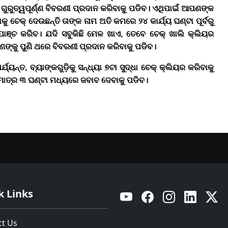
 ଗୁରୁତ୍ୱପୂର୍ଣ୍ଣ ବିବରଣୀ ପ୍ରଦାନ କରିବାକୁ ପଡିବ।
ଏଥିପାଇଁ ଆପଣଙ୍କ
କୁ ଚେକ୍ ଦେଉଛନ୍ତି ତାଙ୍କ ନାମ ଅତି କମରେ
୨୪
କାର୍ଯ୍ୟ ଘଣ୍ଟା ପୂର୍ବରୁ
ୁ ଯାଞ୍ଚ କରିବ। ଯଦି ସବୁକିଛି ମେଳ ଖାଏ
,
ତେବେ ଚେକ୍ ଖାଲି କ୍ଲିୟର
ଙ୍କୁ ପୁଣି ଥରେ ବିବରଣୀ ପ୍ରଦାନ କରିବାକୁ ପଡିବ।
୍ଯ୍ୟନ୍ତ
,
ବ୍ୟାଙ୍କଗୁଡ଼ିକୁ ସନ୍ଧ୍ୟା ୭ଟା ସୁଦ୍ଧା ଚେକ୍ କ୍ଲିୟର କରିବାକୁ
ୁ ମାତ୍ର ୩ ଘଣ୍ଟା ମଧ୍ୟରେ ଜବାବ ଦେବାକୁ ପଡିବ।
k Links
YouTube
Facebook
Instagram
Linkedin
Twitt
ct Us