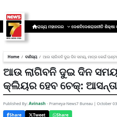
ରାଜ୍ୟ
ମହାନଗର
ଦେଶ
ବିଦେଶ
ରାଜନୀତି
ଶିକ୍ଷା 
Home
ବାଣିଜ୍ୟ
ଆଉ ଲାଗିବନି ଦୁଇ ଦିନ ସମୟ, ମାତ୍ର କେଇଁ ଘଣ୍ଟା
ଆଉ ଲାଗିବନି ଦୁଇ ଦିନ ସମୟ
କ୍ଲିୟର ହେବ ଚେକ୍: ଆସନ୍ତା
Avinash
Published By:
- Prameya-News7 Bureau | October 03
Share
Tweet
Share