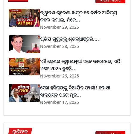
ଦ୍ୱାଦଶ ଶ୍ରେଣୀ ଛାତ୍ର ୧୭ ବର୍ଷର ଆଦିତ୍ୟ
କଲେ କମାଲ, ନିଜେ...
November 29, 2025
ପ୍ରିୟ ଗୁରୁଙ୍କୁ ଶ୍ରଦ୍ଧାଞ୍ଜଳି....
November 28, 2025
ଏହି ଦେଶର ଜ୍ୱାଳାମୂଖୀ ଏବେ ଭାରତରେ, ଏଠି
ଏବେ 2025 ନୁହେଁ...
November 26, 2025
ସେଖ ହସିନାଙ୍କୁ ଦିଆଯିବ ଫାଶୀ ! ଦୋଷୀ
ସାବ୍ୟସ୍ତ ପରେ ମୃତ...
November 17, 2025
ରାଶିଫଳ