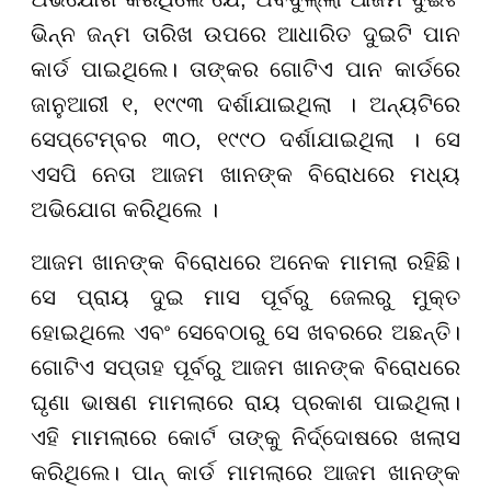
ଭିନ୍ନ ଜନ୍ମ ତାରିଖ ଉପରେ ଆଧାରିତ ଦୁଇଟି ପାନ
କାର୍ଡ ପାଇଥିଲେ। ତାଙ୍କର ଗୋଟିଏ ପାନ କାର୍ଡରେ
ଜାନୁଆରୀ ୧, ୧୯୯୩ ଦର୍ଶାଯାଇଥିଲା । ଅନ୍ୟଟିରେ
ସେପ୍ଟେମ୍ବର ୩୦, ୧୯୯୦ ଦର୍ଶାଯାଇଥିଲା । ସେ
ଏସପି ନେତା ଆଜମ ଖାନଙ୍କ ବିରୋଧରେ ମଧ୍ୟ
ଅଭିଯୋଗ କରିଥିଲେ ।
ଆଜମ ଖାନଙ୍କ ବିରୋଧରେ ଅନେକ ମାମଲା ରହିଛି।
ସେ ପ୍ରାୟ ଦୁଇ ମାସ ପୂର୍ବରୁ ଜେଲରୁ ମୁକ୍ତ
ହୋଇଥିଲେ ଏବଂ ସେବେଠାରୁ ସେ ଖବରରେ ଅଛନ୍ତି।
ଗୋଟିଏ ସପ୍ତାହ ପୂର୍ବରୁ ଆଜମ ଖାନଙ୍କ ବିରୋଧରେ
ଘୃଣା ଭାଷଣ ମାମଲାରେ ରାୟ ପ୍ରକାଶ ପାଇଥିଲା।
ଏହି ମାମଲାରେ କୋର୍ଟ ତାଙ୍କୁ ନିର୍ଦ୍ଦୋଷରେ ଖଲାସ
କରିଥିଲେ। ପାନ୍ କାର୍ଡ ମାମଲାରେ ଆଜମ ଖାନଙ୍କ