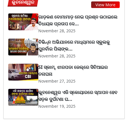
ଭୁବନେଶ୍ୱର
View More
ଗାଡ଼କଣ ବୋମାମାଡ଼ ନେଇ ପ୍ରଶ୍ନ ଉଠାଇଲେ
ବିଧାୟକ ପ୍ରତାପ ଦେ...
November 28, 2025
ବିଭିନ୍ନ ଅଭିଯାନରେ ମାଧ୍ୟମରେ ସ୍କୁଲକୁ
ପୁନର୍ବାର ପିଲାଙ୍କ...
November 28, 2025
SI ସ୍କାମ୍, ଝାରପଡା ଜେଲ୍‌ରେ ସିବିଆଇର
ତନାଘନା
November 27, 2025
ଭୁବନେଶ୍ୱର ଏଜି ସ୍କୋୟାରରେ ସ୍ଥାପନ ହେବ
ସଡ଼କ ଦୁର୍ଘଟଣା ଘ...
November 19, 2025