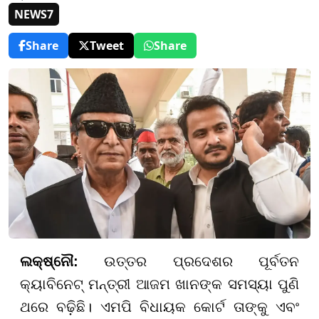
NEWS7
Share
Tweet
Share
ଲକ୍ଷ୍ନୌ:
ଉତ୍ତର ପ୍ରଦେଶର ପୂର୍ବତନ
କ୍ୟାବିନେଟ୍ ମନ୍ତ୍ରୀ ଆଜମ ଖାନଙ୍କ ସମସ୍ୟା ପୁଣି
ଥରେ ବଢ଼ିଛି। ଏମପି ବିଧାୟକ କୋର୍ଟ ତାଙ୍କୁ ଏବଂ