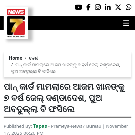
☰
Home
ଦେଶ
ପାନ୍ କାର୍ଡ ମାମଲାରେ ଆଜମ ଖାନଙ୍କୁ ୭ ବର୍ଷ ଜେଲ୍ ଦଣ୍ଡାଦେଶ,
ପୁଅ ଅବଦୁଲ୍ଲା ବି ଫସିଲେ
ପାନ୍ କାର୍ଡ ମାମଲାରେ ଆଜମ ଖାନଙ୍କୁ
୭ ବର୍ଷ ଜେଲ୍ ଦଣ୍ଡାଦେଶ, ପୁଅ
ଅବଦୁଲ୍ଲା ବି ଫସିଲେ
Tapas
Published By:
- Prameya-News7 Bureau | November
17, 2025 06:20 PM