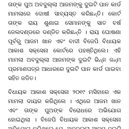
ତାଙ୍କ ପୁଅ ଅବଦୁଲ୍ଲା ଆଜମଙ୍କୁ ଦୁଇଟି ପାନ କାର୍ଡ
ମାମଲାରେ ଦୋଷୀ ସାବ୍ୟସ୍ତ କରିଛନ୍ତି। କୋର୍ଟ
ତାଙ୍କ ରାୟ ଶୁଣାଇ ସେମାନଙ୍କୁ ସାତ ବର୍ଷ
ଜେଲଦଣ୍ଡରେ ଦଣ୍ଡିତ କରିଛନ୍ତି । ରାୟ ଘୋଷଣା
ପୂର୍ବରୁ ଆଜମ ଖାନ ଏବଂ ବାଦୀ ବିଜେପି ବିଧାୟକ
ଆକାଶ ସକ୍ସେନା କୋର୍ଟରେ ପହଞ୍ଚିଥିଲେ। ଏହି
ମାମଲା ଅବଦୁଲ୍ଲା ଆଜମଙ୍କ ଦୁଇଟି ଭିନ୍ନ ଜନ୍ମ
ପ୍ରମାଣପତ୍ର ଆଧାରରେ ଦୁଇଟି ପାନ କାର୍ଡ ପାଇବା
ସହିତ ଜଡିତ।
ବିଧାୟକ ଆକାଶ ସକ୍ସେନା ୨୦୧୯ ମସିହାରେ ଏକ
ମାମଲା ଦାୟର କରିଥିଲେ । ଏଥିରେ ଆଜମ ଖାନ
ଏବଂ ତାଙ୍କ ପୁଅଙ୍କ ବିରୋଧରେ ଅଭିଯୋଗ
ହୋଇଥିଲା । ବିଜେପି ବିଧାୟକ ଆକାଶ ସକ୍ସେନା
ଅଭିଯୋଗ କରିଥିଲେ ଯେ, ଅବଦୁଲ୍ଲା ଆଜମ ଦୁଇଟି