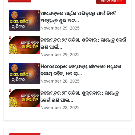
View More
ଆପଣଙ୍କର ଆର୍ଥିକ ଅଭିବୃଦ୍ଧି ପାଇଁ ଦିନଟି
ଅତ୍ୟନ୍ତ ଶୁଭ ଅଟ...
November 29, 2025
ନଭେମ୍ବର ୨୯ ତାରିଖ, ଶନିବାର ; ଜାଣନ୍ତୁ କେଉଁ
ରାଶି ପାଇଁ...
November 29, 2025
Horoscope: ଦାମ୍ପତ୍ୟ ଜୀବନରେ ମଧୁରତା
ବଜାୟ ରହିବ, ଧନ ଲା...
November 28, 2025
ନଭେମ୍ବର ୨୮ ତାରିଖ, ଶୁକ୍ରବାର ; ଜାଣନ୍ତୁ
କେଉଁ ରାଶି ପାଇ...
November 28, 2025