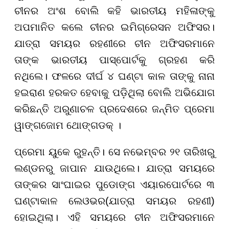
ଚୀନର ଅଂଶ ବୋଲି କହି ଭାରତୀୟ ମହିଳାଙ୍କୁ
ଅପମାନିତ କଲେ ଚୀନର ଇମିଗ୍ରେସନ ଅଫିସର।
ଯାତ୍ରା ସମୟର ରହଣୀରେ ଚୀନ ଅଫିସରମାନେ
ତାଙ୍କ ଭାରତୀୟ ପାସ୍‌ପୋର୍ଟକୁ ଗ୍ରହଣ କରି
ନଥିଲେ। ଫଳରେ ଦୀର୍ଘ ୪ ଘଣ୍ଟା କାଳ ତାଙ୍କୁ ନାନା
ହଇରାଣ ହରକତ ହେବାକୁ ପଡ଼ିଥିଲା ବୋଲି ଅଭିଯୋଗ
କରିଛନ୍ତି ଅରୁଣାଚଳ ପ୍ରଦେଶରେ ଜନ୍ମିତ ପ୍ରେମା
ୱାଙ୍ଗଜୋମ ଥୋଙ୍ଗଡକ୍ ।
ପ୍ରେମା ୟୁକେ ରୁହନ୍ତି। ସେ ନଭେମ୍ବର ୨୧ ତାରିଖରୁ
ଲଣ୍ଡନରୁ ଜାପାନ ଯାଉଥିଲେ। ଯାତ୍ରା ସମୟରେ
ତାଙ୍କର ସାଂଘାଇର ପୁଡୋଙ୍ଗ ଏୟାରପୋର୍ଟରେ ୩
ଘଣ୍ଟାକାଳ ଲେଓଭର(ଯାତ୍ରା ସମୟର ରହଣୀ)
ହୋଇଥିଲା। ଏହି ସମୟରେ ଚୀନ ଅଫିସରମାନେ