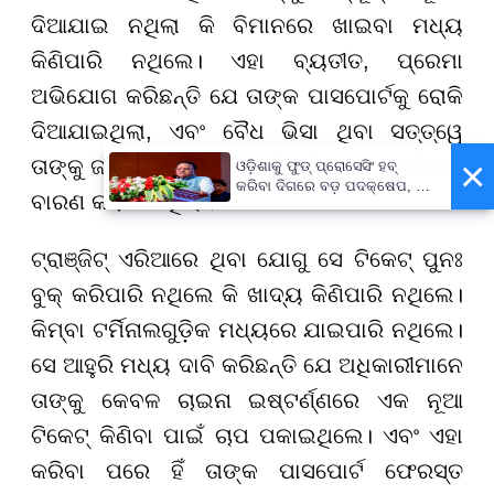
ଦିଆଯାଇ ନଥିଲା କି ବିମାନରେ ଖାଇବା ମଧ୍ୟ
କିଣିପାରି ନଥିଲେ। ଏହା ବ୍ୟତୀତ, ପ୍ରେମା
ଅଭିଯୋଗ କରିଛନ୍ତି ଯେ ତାଙ୍କ ପାସପୋର୍ଟକୁ ରୋକି
ଦିଆଯାଇଥିଲା, ଏବଂ ବୈଧ ଭିସା ଥିବା ସତ୍ତ୍ୱେ
×
ତାଙ୍କୁ ଜାପାନ ଯିବାକୁ ପରବର୍ତ୍ତୀ ବିମାନରେ ଚଢ଼ିବାକୁ
ଓଡ଼ିଶାକୁ ଫୁଡ୍ ପ୍ରୋସେସିଂ ହବ୍
କରିବା ଦିଗରେ ବଡ଼ ପଦକ୍ଷେପ, ୪୨
ବାରଣ କରାଯାଇଥିଲା।
ହଜାରରୁ ଅଧିକ ନିଯୁକ୍ତି ସୁଯୋଗ
ଟ୍ରାଞ୍ଜିଟ୍ ଏରିଆରେ ଥିବା ଯୋଗୁ ସେ ଟିକେଟ୍ ପୁନଃ
ବୁକ୍ କରିପାରି ନଥିଲେ କି ଖାଦ୍ୟ କିଣିପାରି ନଥିଲେ।
କିମ୍ବା ଟର୍ମିନାଲଗୁଡ଼ିକ ମଧ୍ୟରେ ଯାଇପାରି ନଥିଲେ।
ସେ ଆହୁରି ମଧ୍ୟ ଦାବି କରିଛନ୍ତି ଯେ ଅଧିକାରୀମାନେ
ତାଙ୍କୁ କେବଳ ଚାଇନା ଇଷ୍ଟର୍ଣ୍ଣରେ ଏକ ନୂଆ
ଟିକେଟ୍ କିଣିବା ପାଇଁ ଚାପ ପକାଇଥିଲେ। ଏବଂ ଏହା
କରିବା ପରେ ହିଁ ତାଙ୍କ ପାସପୋର୍ଟ ଫେରସ୍ତ