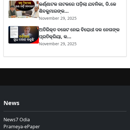
କର୍ଣ୍ଣାଟକ ନାଟକରେ ପଡ଼ିଲା ଯବନିକା, ଡି.କେ
ଶିବକୁମାରଙ୍କ...
November 29, 2025
ଅତିରିକ୍ତ ବଜେଟ ନେଇ ବିରୋଧୀ ଦଳ ନେତାଙ୍କ
ପ୍ରତିକ୍ରିୟା, କ...
November 29, 2025
News
News7 Odia
Prameya-ePaper