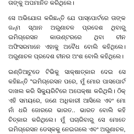
ତାଙ୍କୁ ଅପମାନିତ କରିଥିଲେ।
ସେ ଅଭିଯୋଗ କରିଛନ୍ତି ଯେ ପାସ୍‌ପୋର୍ଟରେ ତାଙ୍କ
ଜନ୍ମ ସ୍ଥାନ ଅରୁଣାଚଳ ପ୍ରଦେଶ ଥିବାରୁ
ଇମିଗ୍ରେସନ କାଉଣ୍ଟରରେ ଥିବା ଚୀନ
ଅଫିସରମାନେ ଏହାକୁ ଅବୈଧ ବୋଲି କହିଥିଲେ।
ଅରୁଣାଚଳ ପ୍ରଦେଶ ଚୀନର ଅଂଶ ବୋଲି କହିଥିଲେ।
ଇଣ୍ଡିଆଟୁଡେ ଟିଭିକୁ ସାକ୍ଷାତ୍‌କାର ଦେଇ ସେ
କହିଛନ୍ତି “ଇମିଗ୍ରେସନ ପରେ, ମୁଁ ମୋର ପାସପୋର୍ଟ
ଦାଖଲ କରି ସିକ୍ୟୁରିଟିରେ ଅପେକ୍ଷା କରିଥିଲି। ଠିକ୍
ଏହି ସମୟରେ, ଜଣେ ଅଧିକାରୀ ଆସିଲେ ଏବଂ ମୋ
ନାଁ ଧରି ଜୋରରେ ଭାରତ.. ଭାରତ ବୋଲି କହି
ଚିତ୍କାର କରିଥିଲେ। ମୁଁ ପଚାରିବାରୁ ସେ ମୋତେ
ଇମିଗ୍ରେସନ ଡେସ୍କକୁ ନେଇଗଲେ ଏବଂ ଅରୁଣାଚଳ,