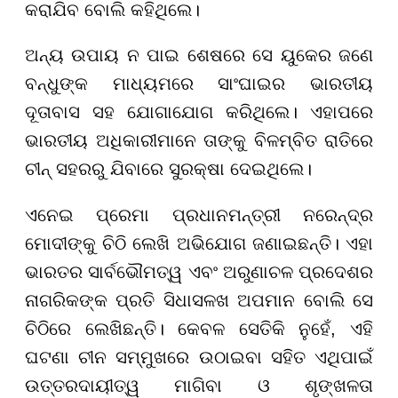
କରାଯିବ ବୋଲି କହିଥିଲେ।
ଅନ୍ୟ ଉପାୟ ନ ପାଇ ଶେଷରେ ସେ ୟୁକେର ଜଣେ
ବନ୍ଧୁଙ୍କ ମାଧ୍ୟମରେ ସାଂଘାଇର ଭାରତୀୟ
ଦୂତାବାସ ସହ ଯୋଗାଯୋଗ କରିଥିଲେ। ଏହାପରେ
ଭାରତୀୟ ଅଧିକାରୀମାନେ ତାଙ୍କୁ ବିଳମ୍ବିତ ରାତିରେ
ଚୀନ୍ ସହରରୁ ଯିବାରେ ସୁରକ୍ଷା ଦେଇଥିଲେ।
ଏନେଇ ପ୍ରେମା ପ୍ରଧାନମନ୍ତ୍ରୀ ନରେନ୍ଦ୍ର
ମୋଦୀଙ୍କୁ ଚିଠି ଲେଖି ଅଭିଯୋଗ ଜଣାଇଛନ୍ତି। ଏହା
ଭାରତର ସାର୍ବଭୌମତ୍ୱ ଏବଂ ଅରୁଣାଚଳ ପ୍ରଦେଶର
ନାଗରିକଙ୍କ ପ୍ରତି ସିଧାସଳଖ ଅପମାନ ବୋଲି ସେ
ଚିଠିରେ ଲେଖିଛନ୍ତି। କେବଳ ସେତିକି ନୁହେଁ, ଏହି
ଘଟଣା ଚୀନ ସମ୍ମୁଖରେ ଉଠାଇବା ସହିତ ଏଥିପାଇଁ
ଉତ୍ତରଦାୟୀତ୍ୱ ମାଗିବା ଓ ଶୃଙ୍ଖଳତା