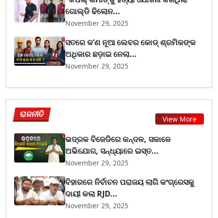
ଗୋଲ୍ଡି ଢିଲୋନ...
November 29, 2025
ସତରେ କ’ଣ ନୂଆ ଲେବର କୋଡ୍‌ ଶ୍ରମିକଙ୍କ
ଅଧିକାର ଛଡ଼ାଇ ନେଲା...
November 29, 2025
ରାଜନୀତି
View More
ଭଦ୍ରକ ବିଜେଡିରେ କନ୍ଦଳ, ସକାଳେ
ଅଭିଯୋଗ, ସନ୍ଧ୍ୟାରେ ଇସ୍ତ...
November 29, 2025
ବିହାରରେ ନିର୍ବାଚନ ପରାଜୟ ଲାଗି କଂଗ୍ରେସକୁ
ଦାୟୀ କଲା RJD...
November 29, 2025