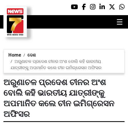
☰
Home
ଦେଶ
ଅରୁଣାଚଳ ପ୍ରଦେଶ ଚୀନର ଅଂଶ ବୋଲି କହି ଭାରତୀୟ
ଯାତ୍ରୀଙ୍କୁ ଅପମାନିତ କଲେ ଚୀନ ଇମିଗ୍ରେସନ ଅଫିସର
ଅରୁଣାଚଳ ପ୍ରଦେଶ ଚୀନର ଅଂଶ
ବୋଲି କହି ଭାରତୀୟ ଯାତ୍ରୀଙ୍କୁ
ଅପମାନିତ କଲେ ଚୀନ ଇମିଗ୍ରେସନ
ଅଫିସର