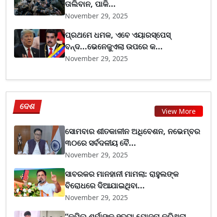
ତାଲିବାନ, ପାକି...
November 29, 2025
ପ୍ରଥମେ ଧମକ, ଏବେ ଏୟାରସ୍ପେସ୍
ବନ୍ଦ...ଭେନେଜୁଏଲା ଉପରେ କ...
November 29, 2025
ଦେଶ
View More
ସୋମବାର ଶୀତକାଳୀନ ଅଧିବେଶନ, ନଭେମ୍ବର
୩୦ରେ ସର୍ବଦଳୀୟ ବୈ...
November 29, 2025
ସାବରକର ମାନହାନୀ ମାମଲା: ରାହୁଲଙ୍କ
ବିରୋଧରେ ଦିଆଯାଇଥିବା...
November 29, 2025
“କପିଲ୍ ଶର୍ମାଙ୍କୁ ହତ୍ୟା ଯୋଜନା କରିଥିଲା