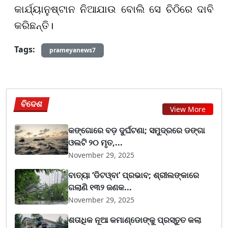
କାର୍ଯ୍ୟାନୁଷ୍ଟାନ ନିଆଯାଉ ବୋଲି ସେ ଚିଠିରେ ଦାବି
କରିଛନ୍ତି।
Tags:
prameyanews7
ବିଦେଶ
View More
କଙ୍ଗୋରେ ବଡ଼ ଦୁର୍ଘଟଣା; ସମୁଦ୍ରରେ ଡଙ୍ଗା
ଓଲଟି ୨୦ ମୃତ,...
November 29, 2025
ବାତ୍ୟା ‘ଡିଟଓ୍ବା’ ପ୍ରଭାବ; ଶ୍ରୀଲଙ୍କାରେ
ଗଲାଣି ୧୩୨ ଜଣକ...
November 29, 2025
ଶତାଧିକ ନୂଆ କମାଣ୍ଡୋଙ୍କୁ ପ୍ରସ୍ତୁତ କଲା