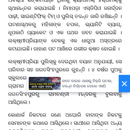
ସ୍ଥାନାନ୍ତର କରାଯାଇଛି । ନିମାପଡ଼ା ଏସ୍‌ଡିପିଓ ଜନାର୍ଦ୍ଦନ
ପାଢ଼ୀ, ସାଇଣ୍ଟିଫିକ୍‌ ଟିମ୍‌ ଓ ପୁଲିସ୍‌ ତଦନ୍ତ ଜାରି ରଖିଛନ୍ତି ।
ଘଟଣାସ୍ଥଳରୁ ମହିଳାଙ୍କ ଚପଲ, ଭ୍ୟାନିଟି ବ୍ୟାଗ୍‌,
ଧୂପକାଠି ପ୍ୟାକେଟ ଓ ଏକ ପଥର ଜବତ କରାଯାଇଛି ।
ଲକ୍ଷ୍ମୀପ୍ରିୟାଙ୍କ ବେକକୁ ଏକ ଧାରୁଆ ଅସ୍ତ୍ରରେ
କଟାଯାଇଛି। ଡାହାଣ ପଟ ଆଖିରେ ଗଭୀର କ୍ଷତ ହୋଇଛି ।
ଲକ୍ଷ୍ମୀପ୍ରିୟା ପୁଲିସ୍‌କୁ ଦେଇଥିବା ବୟାନ ଅନୁଯାୟୀ, ସେ
ପରିବାର ସହ ଜଗତସିଂହପୁରରେ ରୁହନ୍ତି । ୪ ବର୍ଷର ପୁଅକୁ
ସ୍କୁଲରେ ଛାଡ଼ି ସ୍ୱାମୀ କାମକୁ ଯାଇଥିବାବେଳେ ପାଖ
×
ଜବତ ବାଇକ ଥାନାରୁ ବିକ୍ରି ଘଟଣା,
ଗ୍ରାମର କେତେକ ଲୋକଙ୍କ ସହ ଏକ ଅଟାରେ
ତଦନ୍ତ ନିର୍ଦ୍ଦେଶ ଦେଲେ ଏସପି
ଜଗତସିଂହପୁରରୁ ରାମଚଣ୍ଡୀ ମନ୍ଦିରକୁ ବୁଲିବାକୁ
ଆସିଥିଲେ।
କୋଣାର୍କ ନିକଟରେ ଜଣେ ଅଘୋରି ବାବାଙ୍କ ନିକଟକୁ
ସେମାନଙ୍କ କଥାରେ ଆସିଥିଲେ। ସାଥୀରେ ଆସିଥିବା ଅନ୍ୟ