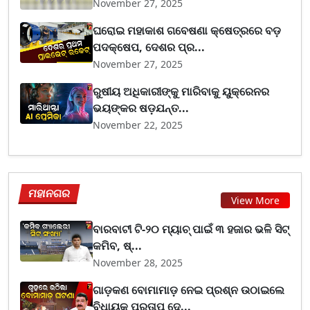
November 27, 2025
ଘରୋଇ ମହାକାଶ ଗବେଷଣା କ୍ଷେତ୍ରରେ ବଡ଼
ପଦକ୍ଷେପ, ଦେଶର ପ୍ର...
November 27, 2025
ରୁଷୀୟ ଅଧିକାରୀଙ୍କୁ ମାରିବାକୁ ୟୁକ୍ରେନର
ଭୟଙ୍କର ଷଡ଼ଯନ୍ତ...
November 22, 2025
ମହାନଗର
View More
ବାରବାଟୀ ଟି-୨୦ ମ୍ୟାଚ୍ ପାଇଁ ୩ ହଜାର ଭଳି ସିଟ୍
କମିବ, ଷ୍...
November 28, 2025
ଗାଡ଼କଣ ବୋମାମାଡ଼ ନେଇ ପ୍ରଶ୍ନ ଉଠାଇଲେ
ବିଧାୟକ ପ୍ରତାପ ଦେ...