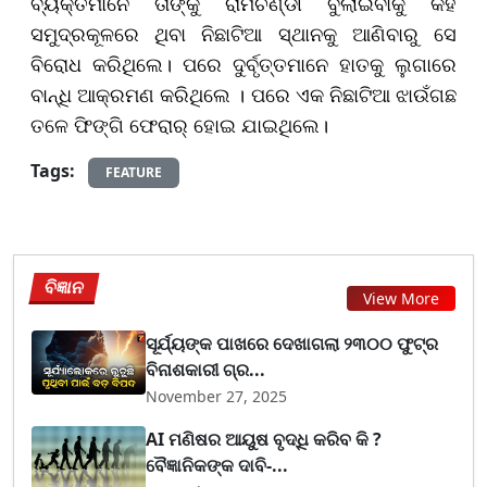
ବ୍ୟକ୍ତିମାନେ ତାଙ୍କୁ ରାମଚଣ୍ଡୀ ବୁଲାଇବାକୁ କହି
ସମୁଦ୍ରକୂଳରେ ଥିବା ନିଛାଟିଆ ସ୍ଥାନକୁ ଆଣିବାରୁ ସେ
ବିରୋଧ କରିଥିଲେ। ପରେ ଦୁର୍ବୃତ୍ତମାନେ ହାତକୁ ଲୁଗାରେ
ବାନ୍ଧି ଆକ୍ରମଣ କରିଥିଲେ । ପରେ ଏକ ନିଛାଟିଆ ଝାଉଁଗଛ
ତଳେ ଫିଙ୍ଗି ଫେରାର୍‌ ହୋଇ ଯାଇଥିଲେ।
Tags:
FEATURE
ବିଜ୍ଞାନ
View More
ସୂର୍ଯ୍ୟଙ୍କ ପାଖରେ ଦେଖାଗଲା ୨୩୦୦ ଫୁଟ୍‌ର
ବିନାଶକାରୀ ଗ୍ର...
November 27, 2025
AI ମଣିଷର ଆୟୁଷ ବୃଦ୍ଧି କରିବ କି ?
ବୈଜ୍ଞାନିକଙ୍କ ଦାବି-...