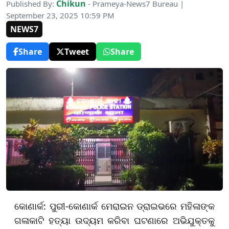
Chikun
Published By:
- Prameya-News7 Bureau |
September 23, 2025 10:59 PM
NEWS7
Share
Tweet
Share
କୋଣାର୍କ: ପୁରୀ-କୋଣାର୍କ ମେରାଇନ ଡ୍ରାଇଭରେ ମହିଳାଙ୍କ
ଗଳାକାଟି ହତ୍ୟା ଉଦ୍ୟମ କରିବା ଘଟଣାରେ ଅଭିଯୁକ୍ତକୁ