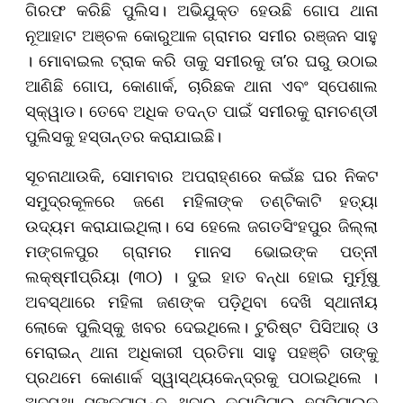
ଗିରଫ କରିଛି ପୁଲିସ। ଅଭିଯୁକ୍ତ ହେଉଛି ଗୋପ ଥାନା
ନୂଆହାଟ ଅଞ୍ଚଳ କୋରୁଆଳ ଗ୍ରାମର ସମୀର ରଞ୍ଜନ ସାହୁ
। ମୋବାଇଲ ଟ୍ରାକ କରି ତାକୁ ସମୀରକୁ ତା’ର ଘରୁ ଉଠାଇ
ଆଣିଛି ଗୋପ, କୋଣାର୍କ, ଚାରିଛକ ଥାନା ଏବଂ ସ୍ପେଶାଲ
ସ୍କ୍ୱାଡ। ତେବେ ଅଧିକ ତଦନ୍ତ ପାଇଁ ସମୀରକୁ ରାମଚଣ୍ଡୀ
ପୁଲିସକୁ ହସ୍ତାନ୍ତର କରାଯାଇଛି।
ସୂଚନାଥାଉକି, ସୋମବାର ଅପରାହ୍ଣରେ କଇଁଛ ଘର ନିକଟ
ସମୁଦ୍ରକୂଳରେ ଜଣେ ମହିଳାଙ୍କ ତଣ୍ଟିକାଟି ହତ୍ୟା
ଉଦ୍ୟମ କରାଯାଇଥିଲା। ସେ ହେଲେ ଜଗତସିଂହପୁର ଜିଲ୍ଲା
ମଙ୍ଗଳପୁର ଗ୍ରାମର ମାନସ ଭୋଇଙ୍କ ପତ୍ନୀ
ଲକ୍ଷ୍ମୀପ୍ରିୟା (୩୦) । ଦୁଇ ହାତ ବନ୍ଧା ହୋଇ ମୁର୍ମୂଷୁ
ଅବସ୍ଥାରେ ମହିଳା ଜଣଙ୍କ ପଡ଼ିଥିବା ଦେଖି ସ୍ଥାନୀୟ
ଲୋକେ ପୁଲିସ୍‌କୁ ଖବର ଦେଇଥିଲେ। ଟୁରିଷ୍ଟ ପିସିଆର୍‌ ଓ
ମେରାଇନ୍‌ ଥାନା ଅଧିକାରୀ ପ୍ରତିମା ସାହୁ ପହଞ୍ଚି ତାଙ୍କୁ
ପ୍ରଥମେ କୋଣାର୍କ ସ୍ୱାସ୍ଥ୍ୟକେନ୍ଦ୍ରକୁ ପଠାଇଥିଲେ ।
ଅବସ୍ଥା ସଙ୍କଟାପନ୍ନ ଥିବାରୁ କ୍ୟାପିଟାଲ୍‌ ହସ୍ପିଟାଲ୍‌କୁ