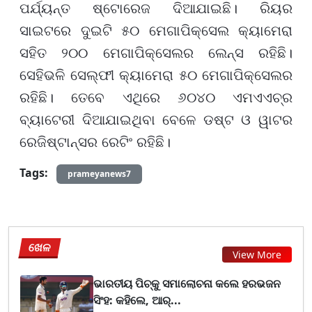
ପର୍ଯ୍ୟନ୍ତ ଷ୍ଟୋରେଜ ଦିଆଯାଇଛି। ରିୟର
ସାଇଟରେ ଦୁଇଟି ୫୦ ମେଗାପିକ୍ସେଲ କ୍ୟାମେରା
ସହିତ ୨୦୦ ମେଗାପିକ୍ସେଲର ଲେନ୍ସ ରହିଛି।
ସେହିଭଳି ସେଲ୍‌ଫୀ କ୍ୟାମେରା ୫୦ ମେଗାପିକ୍ସେଲର
ରହିଛି। ତେବେ ଏଥିରେ ୬୦୪୦ ଏମଏଏଚ୍‌ର
ବ୍ୟାଟେରୀ ଦିଆଯାଇଥିବା ବେଳେ ଡଷ୍ଟ ଓ ୱାଟର
ରେଜିଷ୍ଟାନ୍ସର ରେଟିଂ ରହିଛି।
Tags:
prameyanews7
ଖେଳ
View More
ଭାରତୀୟ ପିଚ୍‌କୁ ସମାଲୋଚନା କଲେ ହରଭଜନ
ସିଂହ: କହିଲେ, ଆର୍...