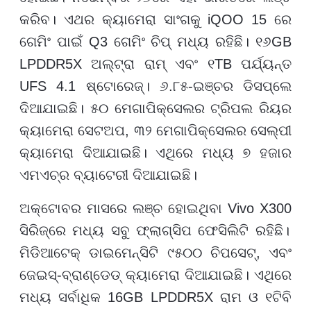
କରିବ। ଏଥର କ୍ୟାମେରା ସାଂଗକୁ
iQOO 15
ରେ
ଗେମିଂ ପାଇଁ
Q3
ଗେମିଂ ଚିପ୍ ମଧ୍ୟ ରହିଛି। ୧୬
GB
LPDDR5X
ଅଲ୍ଟ୍ରା ରାମ୍ ଏବଂ ୧
TB
ପର୍ଯ୍ୟନ୍ତ
UFS 4.1
ଷ୍ଟୋରେଜ୍। ୬.୮୫-ଇଞ୍ଚର ଡିସପ୍ଲେ
ଦିଆଯାଇଛି। ୫୦ ମେଗାପିକ୍ସେଲର ଟ୍ରିପଲ ରିୟର
କ୍ୟାମେରା ସେଟଅପ
,
୩୨ ମେଗାପିକ୍ସେଲର ସେଲ୍‌ପୀ
କ୍ୟାମେରା ଦିଆଯାଇଛି। ଏଥିରେ ମଧ୍ୟ ୭ ହଜାର
ଏମଏଚ୍‌ର ବ୍ୟାଟେରୀ ଦିଆଯାଇଛି।
ଅକ୍ଟୋବର ମାସରେ ଲଞ୍ଚ ହୋଇଥିବା
Vivo X300
ସିରିଜ୍‌ରେ ମଧ୍ୟ ସବୁ ଫ୍ଲାଗ୍‌ସିପ ଫେସିଲିଟି ରହିଛି।
ମିଡିଆଟେକ୍ ଡାଇମେନ୍ସିଟି ୯୫୦୦ ଚିପସେଟ୍
,
ଏବଂ
ଜେଇସ୍-ବ୍ରାଣ୍ଡେଡ୍ କ୍ୟାମେରା ଦିଆଯାଇଛି। ଏଥିରେ
ମଧ୍ୟ ସର୍ବାଧିକ
16GB LPDDR5X
ରାମ ଓ ୧ଟିବି