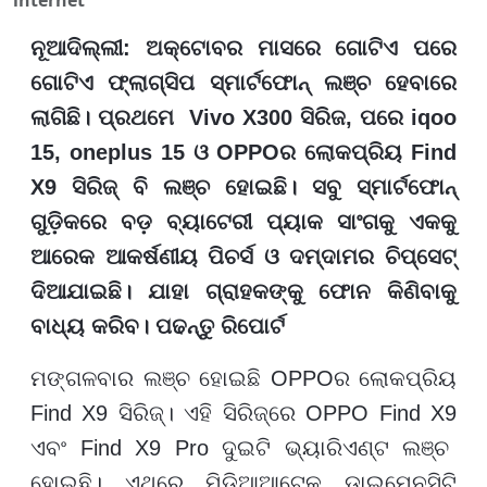
internet
ନୂଆଦିଲ୍ଲୀ
:
ଅକ୍ଟୋବର ମାସରେ ଗୋଟିଏ ପରେ
ଗୋଟିଏ ଫ୍ଲାଗ୍‌ସିପ ସ୍ମାର୍ଟଫୋନ୍ ଲଞ୍ଚ ହେବାରେ
ଲାଗିଛି। ପ୍ରଥମେ
Vivo X300
ସିରିଜ
,
ପରେ
iqoo
15, oneplus 15
ଓ
OPPO
ର ଲୋକପ୍ରିୟ
Find
X9
ସିରିଜ୍ ବି ଲଞ୍ଚ ହୋଇଛି। ସବୁ ସ୍ମାର୍ଟଫୋନ୍
ଗୁଡ଼ିକରେ ବଡ଼ ବ୍ୟାଟେରୀ ପ୍ୟାକ ସାଂଗକୁ ଏକକୁ
ଆରେକ ଆକର୍ଷଣୀୟ ପିଚର୍ସ ଓ ଦମ୍‌ଦାମର ଚିପ୍‌ସେଟ୍
ଦିଆଯାଇଛି। ଯାହା ଗ୍ରାହକଙ୍କୁ ଫୋନ କିଣିବାକୁ
ବାଧ୍ୟ କରିବ। ପଢନ୍ତୁ ରିପୋର୍ଟ
ମଙ୍ଗଳବାର ଲଞ୍ଚ ହୋଇଛି
OPPO
ର ଲୋକପ୍ରିୟ
Find X9
ସିରିଜ୍। ଏହି ସିରିଜ୍‌ରେ
OPPO Find X9
ଏବଂ
Find X9 Pro
ଦୁଇଟି ଭ୍ୟାରିଏଣ୍ଟ ଲଞ୍ଚ
ହୋଇଛି। ଏଥିରେ ମିଡିଆଆଟେକ୍ ଡାଇମେନସିଟି