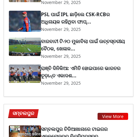
November 29, 2025
PSL ପାଇଁ IPL ଛାଡ଼ିଲେ CSK-RCBର
ଅଧିନାୟକ ରହିଥିବା ଫାପ୍...
November 29, 2025
ବାରବାଟୀ ଟି-୨୦ ମୁକାବିଲା ପାଇଁ ଉଚ୍ଚସ୍ତରୀୟ
ବୈଠକ, ଖେଳାଳ...
November 29, 2025
ରାଞ୍ଚି ଦିନିକିଆ: ଏମିତି ହୋଇପାରେ ଭାରତର
ଚୂଡ଼ାନ୍ତ ଏକାଦଶ...
November 29, 2025
ସମ୍ବଲପୁର
View More
ସମ୍ବଲପୁର ଚିଡିଆଖାନାରେ ଟାଇଗର
ଏନକ୍ଲୋଜରର ଭିତ୍ତିପ୍ରସ୍ତର...