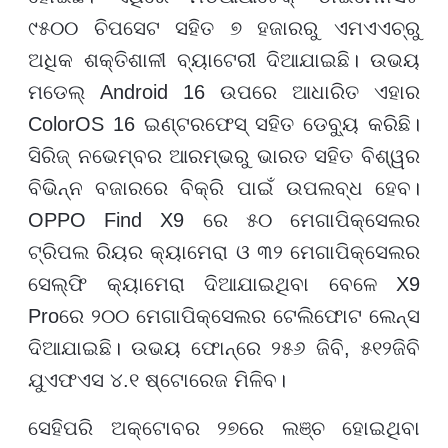
୯୫୦୦ ଚିପସେଟ ସହିତ ୭ ହଜାରରୁ ଏମଏଏଚ୍‌ରୁ
ଅଧିକ ଶକ୍ତିଶାଳୀ ବ୍ୟାଟେରୀ ଦିଆଯାଇଛି। ଉଭୟ
ମଡେଲ୍
Android 16
ଉପରେ ଆଧାରିତ ଏହାର
ColorOS 16
ଇଣ୍ଟରଫେସ୍ ସହିତ ଡେବ୍ୟୁ କରିଛି।
ସିରିଜ୍ ନଭେମ୍ବର ଆରମ୍ଭରୁ ଭାରତ ସହିତ ବିଶ୍ୱର
ବିଭିନ୍ନ ବଜାରରେ ବିକ୍ରି ପାଇଁ ଉପଲବ୍ଧ ହେବ।
OPPO Find X9
ରେ ୫୦ ମେଗାପିକ୍ସେଲର
ଟ୍ରିପଲ ରିୟର କ୍ୟାମେରା ଓ ୩୨ ମେଗାପିକ୍ସେଲର
ସେଲ୍‌ଫି କ୍ୟାମେରା ଦିଆଯାଇଥିବା ବେଳେ
X9
Pro
ରେ ୨୦୦ ମେଗାପିକ୍ସେଲର ଟେଲିଫୋଟ ଲେନ୍ସ
ଦିଆଯାଇଛି। ଉଭୟ ଫୋନ୍‌ରେ ୨୫୬ ଜିବି
,
୫୧୨ଜିବି
ଯୁଏଫଏସ ୪.୧ ଷ୍ଟୋରେଜ ମିଳିବ।
ସେହିପରି ଅକ୍ଟୋବର ୨୭ରେ ଲଞ୍ଚ ହୋଇଥିବା