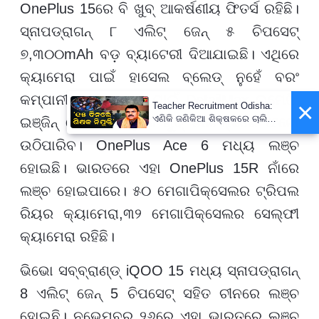
OnePlus 15
ରେ ବି ଖୁବ୍ ଆକର୍ଷଣୀୟ ଫିତର୍ସ ରହିଛି।
ସ୍ନାପଡ୍ରାଗନ୍ ୮ ଏଲିଟ୍ ଜେନ୍ ୫ ଚିପସେଟ୍
୭
,
୩୦୦
mAh
ବଡ଼ ବ୍ୟାଟେରୀ ଦିଆଯାଇଛି। ଏଥିରେ
କ୍ୟାମେରା ପାଇଁ ହାସେଲ ବ୍ଲେଡ୍‌ ନୁହେଁ ବରଂ
କମ୍ପାନୀ ପ୍ରଥମ ଥର ପାଇଁ
DetailMax
ଇମେଜିଂ
×
Teacher Recruitment Odisha:
ଏଣିକି ଜଣିକିଆ ଶିକ୍ଷକରେ ଚାଲିବନି
ଇଞ୍ଜିନ୍ ଦେଇଛି। ଏଥିରେ ଖୁବ୍ ଡିଟେଲ୍ସରେ ଫଟୋ
ସ୍କୁଲ, ନିଯୁକ୍ତ ହେବେ ନୂଆ
ଉଠିପାରିବ।
OnePlus Ace 6
ମଧ୍ୟ ଲଞ୍ଚ
ଶିକ୍ଷକ ; ୧୫ ଦିନରେ ପ୍ରକ୍ରିୟା
ସାରିବାକୁ ନିର୍ଦ୍ଦେଶ
ହୋଇଛି। ଭାରତରେ ଏହା
OnePlus 15R
ନାଁରେ
ଲଞ୍ଚ ହୋଇପାରେ। ୫୦ ମେଗାପିକ୍ସେଲର ଟ୍ରିପଲ
ରିୟର କ୍ୟାମେରା
,
୩୨ ମେଗାପିକ୍ସେଲର ସେଲ୍‌ଫୀ
କ୍ୟାମେରା ରହିଛି।
ଭିଭୋ ସବ୍‌ବ୍ରାଣ୍ଡ୍
iQOO 15
ମଧ୍ୟ ସ୍ନାପଡ୍ରାଗନ୍
8
ଏଲିଟ୍ ଜେନ୍
5
ଚିପସେଟ୍ ସହିତ ଚୀନରେ ଲଞ୍ଚ
ହୋଇଛି। ନଭେମ୍ବର ୨୬ରେ ଏହା ଭାରତରେ ଲଞ୍ଚ