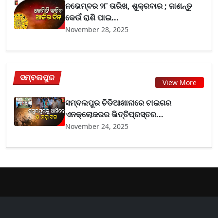
ନଭେମ୍ବର ୨୮ ତାରିଖ, ଶୁକ୍ରବାର ; ଜାଣନ୍ତୁ
କେଉଁ ରାଶି ପାଇ...
November 28, 2025
ସମ୍ବଲପୁର
View More
ସମ୍ବଲପୁର ଚିଡିଆଖାନାରେ ଟାଇଗର
ଏନକ୍ଲୋଜରର ଭିତ୍ତିପ୍ରସ୍ତର...
November 24, 2025