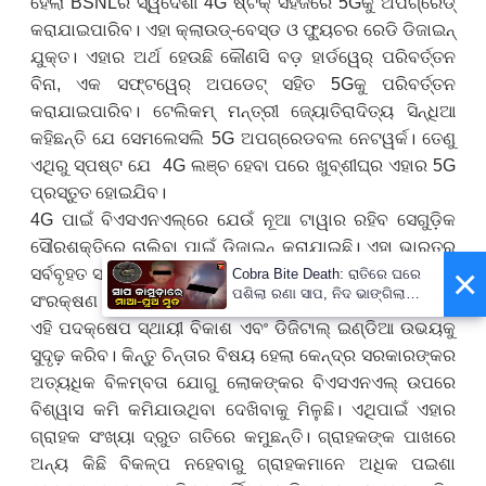
ହେଲା BSNL
ର ସ୍ୱଦେଶୀ
4G
ଷ୍ଟକ୍ ସହଜରେ
5G
କୁ ଅପଗ୍ରେଡ୍
କରାଯାଇପାରିବ। ଏହା କ୍ଲାଉଡ୍-
ବେସ୍ଡ ଓ ଫ୍ୟୁଚର ରେଡି
ଡିଜାଇନ୍
ଯୁକ୍ତ
। ଏହାର ଅର୍ଥ ହେଉଛି କୌଣସି ବଡ଼ ହାର୍ଡୱେର୍ ପରିବର୍ତ୍ତନ
ବିନା
,
ଏକ ସଫ୍ଟୱେର୍ ଅପଡେଟ୍ ସହିତ
5G
କୁ ପରିବର୍ତ୍ତନ
କରାଯାଇପାରିବ
।
ଟେଲିକମ୍ ମନ୍ତ୍ରୀ ଜ୍ୟୋତିରାଦିତ୍ୟ ସିନ୍ଧିଆ
କହିଛନ୍ତି ଯେ ସେମଲେସଲି 5
G
ଅପଗ୍ରେଡବଲ ନେଟୱର୍କ। ତେଣୁ
ଏଥିରୁ ସ୍ପଷ୍ଟ ଯେ 4
G
ଲଞ୍ଚ ହେବା ପରେ ଖୁବ୍‌ଶୀଘ୍ର ଏହାର 5
G
ପ୍ରସ୍ତୁତ ହୋଇଯିବ।
4
G
ପାଇଁ ବିଏସଏନଏଲ୍‌ରେ ଯେଉଁ ନୂଆ ଟାୱାର
ରହିବ ସେଗୁଡ଼ିକ
ସୌରଶକ୍ତିରେ ଚାଲିବା ପାଇଁ ଡିଜାଇନ୍ କରାଯାଇଛି। ଏହା ଭାରତର
×
ସର୍ବବୃହତ ସବୁଜ ଟେଲିକମ୍ ନେଟୱାର୍କ ହେବ। ଏହି ପଦକ୍ଷେପ ଶକ୍ତି
Cobra Bite Death: ରାତିରେ ଘରେ
ପଶିଲା ରଣା ସାପ, ନିଦ ଭାଙ୍ଗିଲା
ସଂରକ୍ଷଣ କରିବ ଏବଂ ପରିବେଶ ସୁରକ୍ଷାକୁ ପ୍ରୋତ୍ସାହିତ କରିବ।
ବେଳକୁ ଆଉ ନଥିଲେ ମା’-ପୁଅ
ଏହି ପଦକ୍ଷେପ ସ୍ଥାୟୀ ବିକାଶ ଏବଂ ଡିଜିଟାଲ୍ ଇଣ୍ଡିଆ ଉଭୟକୁ
ସୁଦୃଢ଼ ​​କରିବ। କିନ୍ତୁ ଚିନ୍ତାର ବିଷୟ ହେଲା କେନ୍ଦ୍ର ସରକାରଙ୍କର
ଅତ୍ୟଧିକ ବିଳମ୍ବତା ଯୋଗୁ ଲୋକଙ୍କର ବିଏସଏନଏଲ୍ ଉପରେ
ବିଶ୍ୱାସ କମି କମିଯାଉଥିବା ଦେଖିବାକୁ ମିଳୁଛି। ଏଥିପାଇଁ ଏହାର
ଗ୍ରାହକ ସଂଖ୍ୟା ଦ୍ରୁତ ଗତିରେ କମୁଛନ୍ତି।
ଗ୍ରାହକଙ୍କ ପାଖରେ
ଅନ୍ୟ କିଛି ବିକଳ୍ପ ନହେବାରୁ ଗ୍ରାହକମାନେ ଅଧିକ ପଇଶା