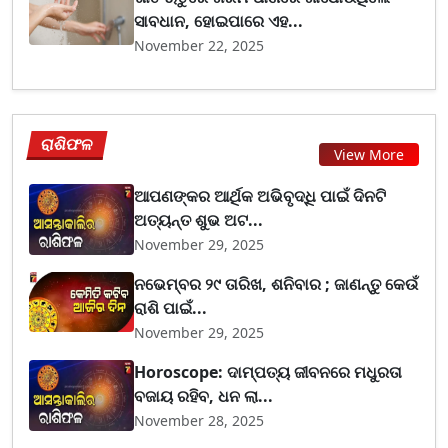
ସାବଧାନ, ହୋଇପାରେ ଏହ...
November 22, 2025
ରାଶିଫଳ
View More
ଆପଣଙ୍କର ଆର୍ଥିକ ଅଭିବୃଦ୍ଧି ପାଇଁ ଦିନଟି
ଅତ୍ୟନ୍ତ ଶୁଭ ଅଟ...
November 29, 2025
ନଭେମ୍ବର ୨୯ ତାରିଖ, ଶନିବାର ; ଜାଣନ୍ତୁ କେଉଁ
ରାଶି ପାଇଁ...
November 29, 2025
Horoscope: ଦାମ୍ପତ୍ୟ ଜୀବନରେ ମଧୁରତା
ବଜାୟ ରହିବ, ଧନ ଲା...
November 28, 2025