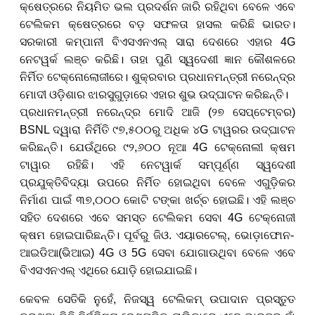
କ୍ଷେତ୍ରରେ ନିୟମିତ ଭଲ ପ୍ରଦର୍ଶନ ଜାରି ରହିଥିବା ବେଳେ ଏବେ
ଟେଲିକମ କ୍ଷେତ୍ରରେ ବଡ଼ ସଫଳତା ହାସଲ କରିଛି ଭାରତ।
ସରକାରୀ କମ୍ପାନୀ ବିଏସଏନଏଲ୍‌ ସାରା ଦେଶରେ
ଏହାର
4G
ନେଟୱର୍କ ଲଞ୍ଚ କରିଛି। ତାହା ପୁଣି ସ୍ୱଦେଶୀ ଜ୍ଞାନ କୌଶଳରେ
ନିର୍ମିତ ଟେକ୍ନୋଲୋଜୀରେ। ଶୁକ୍ରବାର ପ୍ରଧାନମନ୍ତ୍ରୀ ନରେନ୍ଦ୍ର
ମୋଦୀ ଓଡ଼ିଶାର ଝାରସୁଗୁଡ଼ାରେ ଏହାର ଶୁଭ ଉଦ୍‌ଘାଟନ କରିଛନ୍ତି।
ପ୍ରଧାନମନ୍ତ୍ରୀ ନରେନ୍ଦ୍ର ମୋଦି ଆଜି (୨୭ ସେପ୍ଟେମ୍ବର)
BSNL ଦ୍ୱାରା ନିର୍ମିତି ୯୭,୫୦୦ରୁ ଅଧିକ
୪
G ଟାୱରର ଉଦ୍‌ଘାଟନ
କରିଛନ୍ତି। ଯେଉଁଥିରେ ୯୨,୬୦୦ ନୂଆ 4G
ଟେକ୍ନୋଲୀ କ୍ଷମ
ଟାୱାର ରହିଛି
। ଏହି ନେଟୱାର୍କ ସମ୍ପୂର୍ଣ୍ଣ ସ୍ୱଦେଶୀ
ପ୍ରଯୁକ୍ତିବିଦ୍ୟା ଉପରେ ନିର୍ମିତ
ହୋଇଥିବା ବେଳେ ଏଗୁଡ଼ିକର
ନିର୍ମାଣ ପାଇଁ ୩୭,୦୦୦ କୋଟି ଟଙ୍କା ଖର୍ଚ୍ଚ ହୋଇଛି।
ଏହି ଲଞ୍ଚ
ସହିତ ଦେଶରେ ଏବେ ସମସ୍ତ ଟେଲିକମ ସେବା
4G
ଟେକ୍ନୋ
ଜୀ
କ୍ଷମ ହୋଇପାରିଛନ୍ତି। ପୂର୍ବରୁ ଜିଓ. ଏୟାରଟେଲ୍
,
ଭୋଡ଼ାଫୋନ-
ଆଇଡିଆ(ଭିଆଇ)
4G
ଓ
5G
ସେବା ଯୋଗାଉଥିବା ବେଳେ ଏବେ
ବିଏସଏନଏଲ୍‌ ଏଥିରେ ଯୋଡ଼ି ହୋଇଯାଇଛି।
କେବଳ ସେତିକି ନୁହେଁ, ନିଜସ୍ୱ ଟେଲିକମ୍ ଉପାଦାନ ପ୍ରସ୍ତୁତ