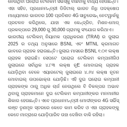
ନେଉଥିବା ଘରୋଇ ଟେଲିକମ ସର୍ଭିସ୍‌କୁ ବାଛିବାକୁ ବାଧ୍ୟ ହେଉଛନ୍ତି।
ଏହା ସହିତ, ପ୍ରଧାନମନ୍ତ୍ରୀ ଡିଜିଟାଲ୍ ଭାରତ ନିଧି ପଦକ୍ଷେପ
ମାଧ୍ୟମରେ ଭାରତର 100 ପ୍ରତିଶତ 4G ସାଚୁରେସନ୍ ନେଟୱାର୍କକୁ
ପ୍ରଚଳନ କରିଥିଲେ, ଯାହା ଏକ କେନ୍ଦ୍ରିତ, ମିଶନ-ମୋଡ୍
ପ୍ରକଳ୍ପରେ 29,000 ରୁ 30,000 ଗ୍ରାମକୁ ସଂଯୋଗ କରିଥାଏ।
ଭାରତୀୟ ଟେଲିକମ୍ ନିୟାମକ ପ୍ରାଧିକରଣ (
TRAI)
ର ଜୁଲାଇ
2025
ର ତଥ୍ୟ ଅନୁସାରେ
BSNL
ଏବଂ
MTNL
କ୍ରମାଗତ
ଭାବରେ ଗ୍ରାହକ ହରାଉଛନ୍ତି।
ଜୁଲାଇ ମାସରେ
BSNL
୧.୦୧ ଲକ୍ଷ
ଗ୍ରାହକ ହରାଇଛି।
ସେପଟେ ଘରୋଇ ଟେଲିକମ କମ୍ପାନୀ
ଜିଓ
ଜୁଲାଇରେ ସର୍ବାଧିକ ୪.୮୩ ଲକ୍ଷ ନୂ
E
ମୋବାଇଲ୍ ଗ୍ରାହକ
ଯୋଡ଼ିଥିବା ବେଳେ ଏୟାରଟେଲ୍ ଜୁଲାଇରେ ୪.୬୪ ଲକ୍ଷ ନୂତନ
ମୋବାଇଲ୍ ଉପଭୋକ୍ତା ଯୋଡ଼ିଛି। ଏହି ଦୁଇ ଘରୋଇ କମ୍ପାନୀ
ଗ୍ରାହକଙ୍କ ଠାରୁ ଅଧିକ ଚାର୍ଜ ନେଉଥିଲେ ବି ବିକଳ୍ପର ଅଭାବ
ଥିବାରୁ ଗ୍ରାହକମାନେ ଦୁଇ ଟେଲିକମ କମ୍ପାନୀଙ୍କର ମନମାନୀର
ଶିକାର ହେଉଛନ୍ତି। ଏବେ ପ୍ରଧାନମନ୍ତ୍ରୀ ମୋଦୀଙ୍କର
4G
ସର୍ଭିସ୍‌
ଲଞ୍ଚ ତୃଣମୂଳ ସ୍ତରରେ କେତେ କାମ କରିବ ଓ ଏହା ଗ୍ରାହକଙ୍କୁ
କେତେ ମାତ୍ରାରେ ଯୋଡ଼ିପାରିବ ତାହା ଦେଖିବା ବାକି ରହିଲା।