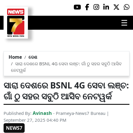
☰
Home
ଦେଶ
ସାରା ଦେଶରେ BSNL 4G ସେବା ଲଞ୍ଚ: ଗାଁ ଠୁ ସହର ସବୁଠି ଆସିବ
ନେଟୱର୍କ
ସାରା ଦେଶରେ BSNL 4G ସେବା ଲଞ୍ଚ:
ଗାଁ ଠୁ ସହର ସବୁଠି ଆସିବ ନେଟୱର୍କ
Avinash
Published By:
- Prameya-News7 Bureau |
September 27, 2025 04:40 PM
NEWS7