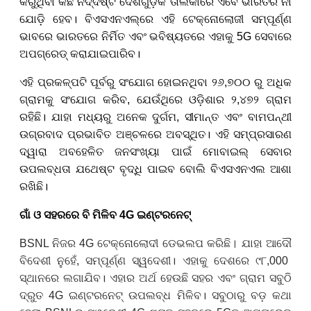
କରୁଥିବା କିଛି ନିର୍ଦ୍ଦିଷ୍ଟ ଦେଶଗୁଡ଼ିକ ତାଲିକାରେ ଏବେ ଭାରତର ନାଁ
ଯୋଡ଼ି ହେବ। ବିଏସଏନଏଲ୍‌ରେ ଏହି ଟେକ୍ନୋଲୋଜୀ ସମ୍ପୂର୍ଣ୍ଣ
ଭାବରେ ଭାରତରେ ନିର୍ମିତ ଏବଂ ଭବିଷ୍ୟତରେ ଏହାକୁ 5
G
ସେବାରେ
ଅପଗ୍ରେଡ୍ କରାଯାଇପାରିବ।
ଏହି ପ୍ରକଳ୍ପଟି ପୂର୍ବରୁ ସଂଯୋଗ ହୋଇନଥିବା ୨୬,୭୦୦ ରୁ ଅଧିକ
ଗ୍ରାମକୁ ସଂଯୋଗ କରିବ, ଯେଉଁଥିରେ ଓଡ଼ିଶାର ୨,୪୭୨ ଗ୍ରାମ
ରହିଛି। ଯାହା ମଧ୍ୟରୁ ଅନେକ ଦୁର୍ଗମ, ସୀମାନ୍ତ ଏବଂ ବାମପନ୍ଥୀ
ଉଗ୍ରବାଦ ପ୍ରଭାବିତ ଅଞ୍ଚଳରେ ଅବସ୍ଥିତ। ଏହି ସମ୍ପ୍ରସାରଣ
ଦ୍ୱାରା ଅବହେଳିତ ଜନସଂଖ୍ୟା ପାଇଁ ମୋବାଇଲ୍ ସେବାର
ଉପଲବ୍ଧତା ଯଥେଷ୍ଟ ବୃଦ୍ଧି ପାଇବ ବୋଲି ବିଏସଏନଏଲ ଆଶା
ରଖିଛି।
ଗାଁ ଓ ସହରରେ ବି ମିଳିବ
4G
ଇଣ୍ଟରନେଟ୍
BSNL
ନିଜର
4G
ଟେକ୍ନୋଲୋଦୀ
ଡେଭଲପ
କରିଛି
।
ଯାହା
ଆଦୌ
ବିଦେଶୀ ନୁହେଁ
,
ସମ୍ପୂର୍ଣ୍ଣ
ସ୍ୱଦେଶୀ। ଏହାକୁ
ଦେଶରେ
୯୮,000
ସ୍ଥାନରେ
ଲଗାଯିବ
। ଏହାର ଅର୍ଥ ହେଉଛି ସହର ଏବଂ ଗ୍ରାମ ସବୁଠି
ଦ୍ରୁତ
4G
ଇଣ୍ଟରନେଟ୍ ଉପଲବ୍ଧ
ମିଳିବ
।
ସବୁଠାରୁ ବଡ଼ କଥା