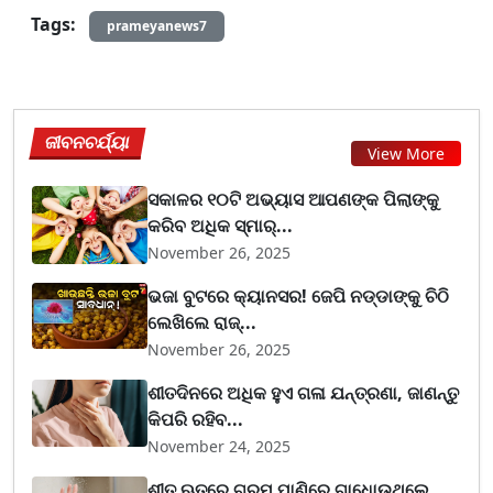
Tags:
prameyanews7
ଜୀବନଚର୍ଯ୍ୟା
View More
ସକାଳର ୧୦ଟି ଅଭ୍ୟାସ ଆପଣଙ୍କ ପିଲାଙ୍କୁ
କରିବ ଅଧିକ ସ୍ମାର୍...
November 26, 2025
ଭଜା ବୁଟରେ କ୍ୟାନସର! ଜେପି ନଡ୍ଡାଙ୍କୁ ଚିଠି
ଲେଖିଲେ ରାଜ୍...
November 26, 2025
ଶୀତଦିନରେ ଅଧିକ ହୁଏ ଗଳା ଯନ୍ତ୍ରଣା, ଜାଣନ୍ତୁ
କିପରି ରହିବ...
November 24, 2025
ଶୀତ ଋତୁରେ ଗରମ ପାଣିରେ ଗାଧୋଉଥିଲେ