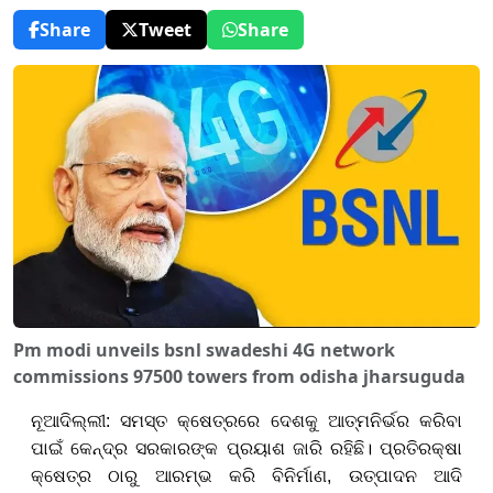
Share
Tweet
Share
Pm modi unveils bsnl swadeshi 4G network
commissions 97500 towers from odisha jharsuguda
ନୂ
ଆଦିଲ୍ଲୀ: ସମସ୍ତ କ୍ଷେତ୍ରରେ ଦେଶକୁ
ଆ
ତ୍ମନିର୍ଭର କରିବା
ପାଇଁ କେନ୍ଦ୍ର ସରକାରଙ୍କ ପ୍ରୟାଶ ଜାରି ରହିଛି। ପ୍ରତିରକ୍ଷା
କ୍ଷେତ୍ର ଠାରୁ ଆରମ୍ଭ କରି ବିନିର୍ମାଣ, ଉତ୍ପାଦନ ଆଦି