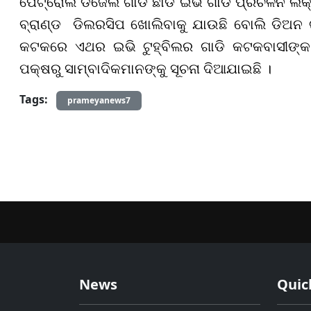
ପେଟ୍ରୋଲ ଡିଜେଲ ଗାଡି ଛାଡି ଇଭି ଗାଡି ପ୍ରଚଳନ ଲକ୍ଷ
ବ୍ରାଣ୍ଡ ଡିଲରସିପ ଖୋଲିବାକୁ ଯାଉଛି ବୋଲି ଡିଅନ ଗ
କଟକରେ ଏଥର ଇଭି ଟୁହ୍ବିଲର ଗାଡି କଟକବାସୀଙ୍
ପକ୍ଷରୁ ସାମ୍ବାଦିକମାନଙ୍କୁ ସୂଚନା ଦିଆଯାଇଛି ।
Tags:
prameyanews7
News
Quic