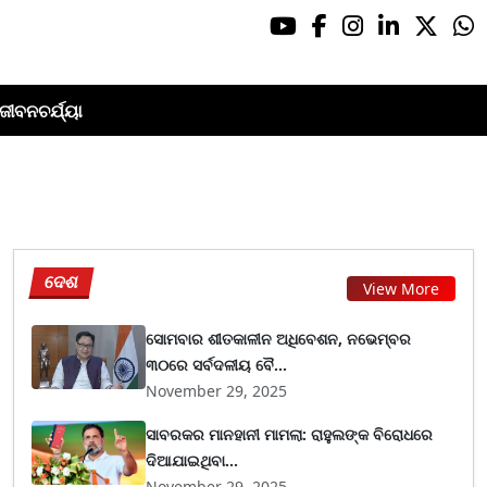
ଜୀବନଚର୍ଯ୍ୟା
ଦେଶ
View More
ସୋମବାର ଶୀତକାଳୀନ ଅଧିବେଶନ, ନଭେମ୍ବର
୩୦ରେ ସର୍ବଦଳୀୟ ବୈ...
November 29, 2025
ସାବରକର ମାନହାନୀ ମାମଲା: ରାହୁଲଙ୍କ ବିରୋଧରେ
ଦିଆଯାଇଥିବା...
November 29, 2025