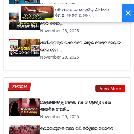
November 28, 2025
×
ମଝି ଆକାଶରେ ଦୋହଲିଲା Air India
ବିମାନ, ୧୨ ଜଣ ଆହତ -
ସୋସିଆଲ ମିଡିଆ ଇନଫ୍ଲୁଏନସର୍‌ଙ୍କ ଟିପ୍ପଣୀକୁ
PrameyaNews7
ନେଇ ବିବାଦ,...
November 28, 2025
ଧର୍ମେନ୍ଦ୍ରଙ୍କ ନିଧନ ପରେ ଭାବୁକ ପୋଷ୍ଟ ସେୟାର
କଲେ ହେମା...
November 28, 2025
ଅପରାଧ
View More
ଛାତ୍ରମାନଙ୍କୁ ଟଙ୍କା, ମଦ ଓ ଡ୍ରଗ୍ସ ଦେଇ
ଶାରୀରିକ ସଂପର୍କ...
November 29, 2025
ବ୍ୟବସାୟୀଙ୍କ ଘରେ ପଶି କରିଥିଲେ ସଶସ୍ତ୍ର