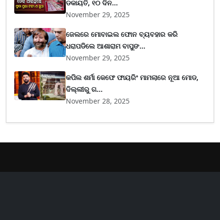
ଡକାୟତି, ୧୦ ଦିନ...
November 29, 2025
ଜେଲରେ ମୋବାଇଲ ଫୋନ ବ୍ୟବହାର କରି
ଧରାପଡିଲେ ଆଶାରାମ ବାପୁଙ...
November 29, 2025
କପିଲ ଶର୍ମା କେଫେ ଫାୟରିଂ ମାମଲାରେ ନୂଆ ମୋଡ,
ଦିଲ୍ଲୀରୁ ଗ...
November 28, 2025
er