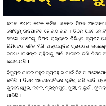
କଟକ ୨୪।୯: କଟକ କନିକା ଛକରେ ଡିଓନ ଅଟୋମୋଟିଭ
ସୋ’ରୁମ୍ ଉଦଘାଟିତ ହୋଇଯାଇଛି । ଡିଓନ ଅଟୋମୋଟିଭ
ବେଳେ ୨୦୧୦ରୁ ଡିଅନ ରାଜ୍ୟରେ ବିଭିନ୍ନ ବ୍ୟବସାୟ
ଲିମିଟେଡ ସହିତ ମିଶି ଅତ୍ୟାଧୁନିକ ବ୍ରାଣ୍ଡର ଇଲେକ
ଜନସାଧାରଣଙ୍କ ଚାହିଦାକୁ ଆଖି ଆଗରେ ରଖି ଡିଓନ 
ଯୋଗାଉଛି ।
ବିଦ୍ୟୁତ ଯାନର ବହୁଳ ବ୍ୟବହାର ପାଇଁ ଡିଅନ ଅଟୋମୋଟି
କରିଛି । ଡିଓନ ଅଟୋମୋଟିଭସ ପୂର୍ବରୁ ଇଭି ଗାଡି ପ୍ରସ
ଭୁବନେଶ୍ୱର, କଟକ, ବ୍ରହ୍ମପୁର, ପୁରୀ, ବାଲୁଗାଁ, ଫୁଲ
ପାରିଛି ।