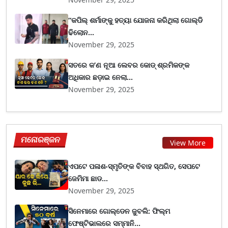
“କପିଲ୍ ଶର୍ମାଙ୍କୁ ହତ୍ୟା ଯୋଜନା କରିଥିଲା ଗୋଲ୍ଡି
ଢିଲୋନ...
November 29, 2025
ସତରେ କ’ଣ ନୂଆ ଲେବର କୋଡ୍‌ ଶ୍ରମିକଙ୍କ
ଅଧିକାର ଛଡ଼ାଇ ନେଲା...
November 29, 2025
ମନୋରଞ୍ଜନ
View More
ଏପଟେ ପଳାଶ-ସ୍ମୃତିଙ୍କ ବିବାହ ସ୍ଥଗିତ, ସେପଟେ
ଜେମିମା ଛାଡ...
November 29, 2025
ସିନେମାରେ ଗୋଲ୍ଡେନ ଜୁବଲି: ଫିଲ୍ମ
ଫେଷ୍ଟିଭାଲରେ ସମ୍ମାନି...