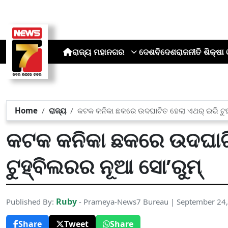
ରାଜ୍ୟ
ମହାନଗର
ଦେଶ
ବିଦେଶ
ରାଜନୀତି
ଶିକ୍ଷା 
Home
ରାଜ୍ୟ
କଟକ କନିକା ଛକରେ ଉଦଘାଟିତ ହେଲା ଏଥର୍ ଇଭି ଟୁହ
କଟକ କନିକା ଛକରେ ଉଦଘାଟି
ଟୁହ୍ବିଲରର ନୂଆ ସୋ’ରୁମ୍
Ruby
Published By:
- Prameya-News7 Bureau | September 24
Share
Tweet
Share