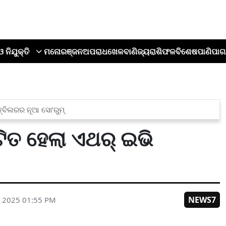
ଓ ନିଯୁକ୍ତି
ମନୋରଞ୍ଜନ
ଅପରାଧ
ଖେଳ
ବାଣିଜ୍ୟ
ରାଶିଫଳ
ବିଶେଷ
ପାଣିପାଗ
୍ବିଲରର ନୂଆ ସୋ’ରୁମ୍
ତ ହେଲା ଏଥର୍ ଇଭି
NEWS7
, 2025 01:55 PM