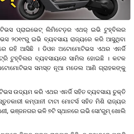
ସ ପ୍ରାଇଭେଟ୍ ଲିମିଟେଡ଼ର ଏଥର୍ ଇଭି ଟୁହ୍ବିଲର
ସ ୨୦୧୯ରୁ ଇଭି ବ୍ୟବସାୟ ରାଜ୍ୟରେ କରି ଆସୁଥିବା
ରେ ରହି ଆସିଛି । ଡିଓନ ଅଟୋମୋଟିଭସ ଏଥର ଏନର୍ଜି
୍ଟ୍ରି ଟୁହ୍ବିଲର ବ୍ୟବସାୟରେ ସାମିଲ ହୋଇଛି । କଟକ
ଅଟୋମୋଟିଭସ ସମସ୍ତ ନୂଆ ମଡେଲ ଆଣି ଗ୍ରାହକଙ୍କୁ
ଭସ ଉଦ୍ୟମ କରି ଏଥର ଏନର୍ଜି ସହିତ ବ୍ୟବସାୟ ଚୁକ୍ତି
୍ତୁତକାରୀ କମ୍ପାନୀ ଟାଟା ମୋଟର୍ସ ସହିତ ମିଶି ରାଜ୍ୟର
ବାଣୀ, ଭଞ୍ଜନଗର ଭଳି ୭ଟି ସ୍ଥାନରେ ଇଭି ସୋ’ରୁମ୍ ଖୋଲି