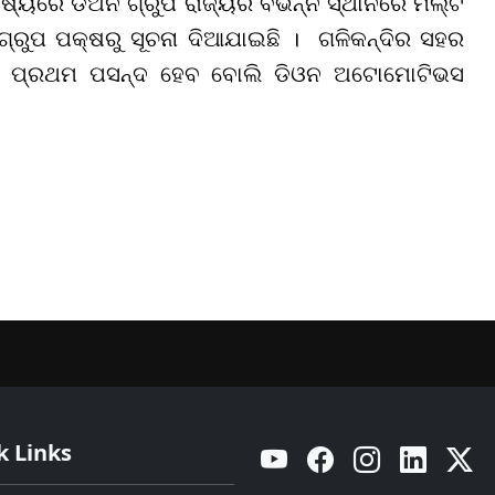
୍ୟରେ ଡିଅନ ଗ୍ରୁପ ରାଜ୍ୟର ବିଭିନ୍ନ ସ୍ଥାନରେ ମଲ୍ଟି
୍ରୁପ ପକ୍ଷରୁ ସୂଚନା ଦିଆଯାଇଛି । ଗଳିକନ୍ଦିର ସହର
କ ପ୍ରଥମ ପସନ୍ଦ ହେବ ବୋଲି ଡିଓନ ଅଟୋମୋଟିଭସ
k Links
YouTube
Facebook
Instagram
Linkedin
Twitt