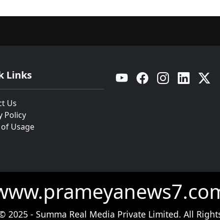
k Links
YouTube
Facebook
Instagram
Linkedin
Twitt
ct Us
y Policy
 of Usage
www.prameyanews7.co
© 2025 - Summa Real Media Private Limited. All Right