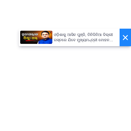
×
ଓଡ଼ିଶାକୁ ଆସିବ ପୁଞ୍ଜି, ତିନିଦିନିଆ ଦିଲ୍ଲୀ
ଗସ୍ତରେ ଯିବେ ମୁଖ୍ୟମନ୍ତ୍ରୀ ମୋହନ
ମାଝୀ