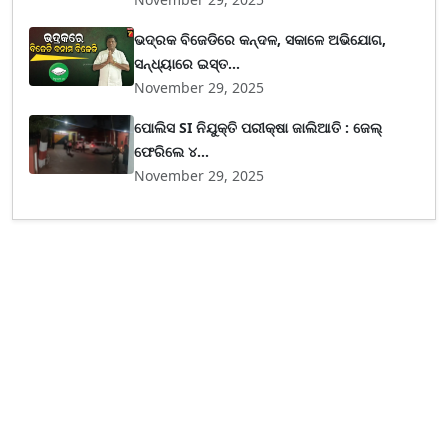
ଭଦ୍ରକ ବିଜେଡିରେ କନ୍ଦଳ, ସକାଳେ ଅଭିଯୋଗ,
ସନ୍ଧ୍ୟାରେ ଇସ୍ତ...
November 29, 2025
ପୋଲିସ SI ନିଯୁକ୍ତି ପରୀକ୍ଷା ଜାଲିଆତି : ଜେଲ୍
ଫେରିଲେ ୪...
November 29, 2025