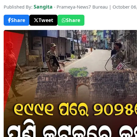
Sangita
Published By:
- Prameya-News7 Bureau | October 06
Share
Tweet
Share