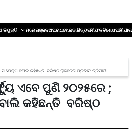
ଓ ନିଯୁକ୍ତି
ମନୋରଞ୍ଜନ
ଅପରାଧ
ଖେଳ
ବାଣିଜ୍ୟ
ରାଶିଫଳ
ବିଶେଷ
ପାଣିପାଗ
ତ ସାପେକ୍ଷ ବୋଲି କହିଛନ୍ତି ବରିଷ୍ଠ ରାଜନେତା ପ୍ରଭାତ ତ୍ରିପାଠୀ
୍ୟୁ ଏବେ ପୁଣି ୨୦୨୫ରେ ;
ୋଲି କହିଛନ୍ତି ବରିଷ୍ଠ