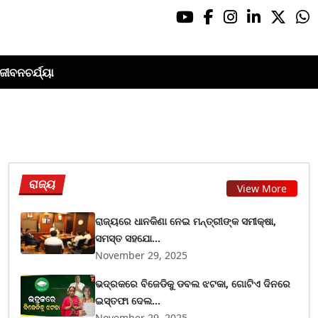
ଜୀବନଚର୍ଯ୍ୟା
ରାଜ୍ୟ
View More
ରାଜ୍ୟରେ ଧାନକିଣା ନେଇ ମନ୍ତ୍ରୀଙ୍କ ସମୀକ୍ଷା,
ସମସ୍ତ ସହଯୋ...
November 29, 2025
ଭଦ୍ରକରେ ବିଜେଡିକୁ ଡବଲ ଝଟକା, ଗୋଟିଏ ଦିନରେ
ଇସ୍ତଫା ଦେଲ...
November 29, 2025