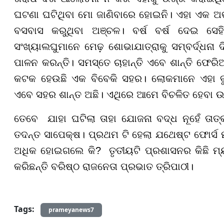
ଘଟଣା ଘଟିଥିବା ମୋ ଜାଣିବାରେ ହୋଇନି। ଏହା ଏକ ଅଭା
ବସବାସ କରୁଥିବା ଅଞ୍ଚଳ। ବର୍ଷ ବର୍ଷ ଦେଇ ସେହି
ସଂଖ୍ୟାଲଘୁମାନେ ମେଢ଼ ଶୋଭାଯାତ୍ରାକୁ ସମ୍ବର୍ଦ୍ଧନା ଦି
ପାଳନ କରନ୍ତି। ସମସ୍ତେ ଚାହାନ୍ତି ଏବେ ଶାନ୍ତି ଫେରି
କଟକ ହେଉଛି ଏକ ବିବେକି ସହର। ଲୋକମାନେ ଏହା ବୁଝି
ଏବେ ସହର ଶାନ୍ତ ଅଛି। ଏଥିରେ ଆମେ ବିଚଳିତ ହେବା ଉଚ
ତେବେ
ଯାହା ଘଟିଲା ତାହା ଯୋଜନା ବଦ୍ଧ ନୂହେଁ ତାତ୍
ତଦନ୍ତ ସାପେକ୍ଷ। ପ୍ରଥମ ଟି ହେଲା ଯଥେଷ୍ଟ ଫୋର୍ସ ମୁ
ଅଧିକ ହୋଇଗଲେ କି
?
ତୃତୀୟଟି ପ୍ରଶାସନର କିଛି ମ
କରିଛନ୍ତି
ବରିଷ୍ଠ ରାଜନେତା ପ୍ରଭାତ ତ୍ରିପାଠୀ।
Tags:
prameyanews7