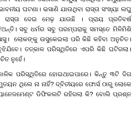
ବନୀୟ ଘଟଣା। ଭସାଣି ଯାଉଥିବା ରାସ୍ତା ସଂଖ୍ୟା ଲଘୁ
 ରାସ୍ତା ଦେଇ ମେଢ଼ ଯାଉଛି । ପ୍ରାୟ ପ୍ରତିବର୍ଷ
ଅନ୍ତି। ସବୁ ଧର୍ମର ସବୁ ପରମ୍ପରାକୁ ସମସ୍ତେ ମିଳିମିଶି
ଆସୁ। ଲୋକଙ୍କୁ ଉସୁକେଇଲା ପରି କିଛି କହିବା ଅନୁଚିତ।
ଯିବେ। ତତ୍କାଳ ପରିସ୍ଥିତିରେ ଏପରି କିଛି ଘଟିଗଲା।
ିତ ନୁହେଁ।
କାଳିକ ପରିସ୍ଥିତିରେ ହୋଇଥାଇପାରେ। କିନ୍ତୁ ୩
ଟି ଦିଗ
ତୟନ ଥିଲେ ନା ନାହିଁ
?
ଦ୍ବିତୀୟରେ ଫୋର୍ସ ଠାରୁ ଲୋକେ
୍ୟାନେଜମେଣ୍ଟ ଡିଫିକଲଟି ରହିଗଲା କି
?
ବୋଲି ପ୍ରଶ୍ନ