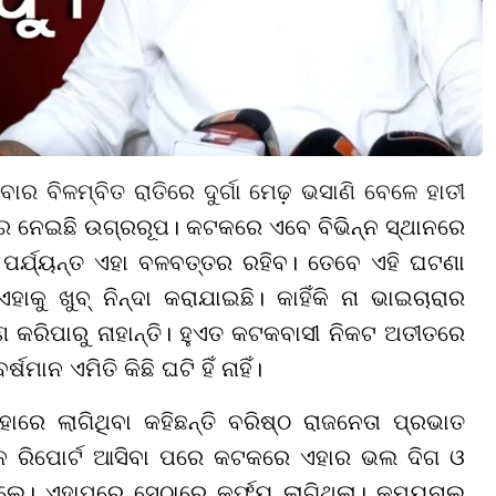
ରବାର ବିଳମ୍ବିତ ରାତିରେ ଦୁର୍ଗା ମେଢ଼ ଭସାଣି ବେଳେ ହାତୀ
ରେ
ନେଇଛି ଉଗ୍ରରୂପ। କଟକରେ ଏବେ ବିଭିନ୍ନ ସ୍ଥାନରେ
ଟା ପର୍ଯ୍ୟନ୍ତ ଏହା ବଳବତ୍ତର ରହିବ। ତେବେ ଏହି ଘଟଣା
 ଖୁବ୍ ନିନ୍ଦା କରାଯାଇଛି। କାହିଁକି ନା ଭାଇଚାରାର
କରିପାରୁ ନାହାନ୍ତି। ହୁଏତ କଟକବାସୀ ନିକଟ ଅତୀତରେ
ଷମାନ ଏମିତି କିଛି ଘଟି ହିଁ ନାହିଁ।
ାରେ ଲାଗିଥିବା କହିଛନ୍ତି
ବରିଷ୍ଠ ରାଜନେତା ପ୍ରଭାତ
ିଶନ ରିପୋର୍ଟ ଆସିବା ପରେ କଟକରେ ଏହାର ଭଲ ଦିଗ ଓ
। ଏହାପରେ ସେଠାରେ କର୍ଫ୍ୟୁ ଲାଗିଥିଲା। କମ୍ୟୁନାଲ