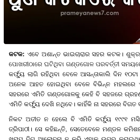
କଟକ
:
ଏବେ ଅଶାନ୍ତ ଭାଇଚାରାର ସହର କଟକ।
ଶୁକ୍
ପୋଖରୀଠାରେ ଘଟିଥିବା ଗଣ୍ଡଗୋଳ
ପରବର୍ତ୍ତୀ ସମୟ
କର୍ଫ୍ୟୁ ଲାଗି ରହିଥିବା ବେଳେ ଆସନ୍ତାକାଲି ଦିନ ୧୦
ଅନେକ ଆହତ ହୋଇଥିବା ବେଳେ ବିଭିନ୍ନ ମହଲରେ ଏହାକୁ
ସହରରେ ଏମିତି ଗଣ୍ଡଗୋଳକୁ କେହି ବି ସହଜରେ ଗ୍ରହଣ 
ଏମିତି କର୍ଫ୍ୟୁ ଦେଖି ନଥିବେ। କାହିଁକି ନା ସହରରେ ବିଗତ ବର୍
ନିକଟ ଅତୀତ ନ ହେଲେ ବି ଏମିତି କର୍ଫ୍ୟୁ
୧୯୯୧
ମସିହ
ତ୍ରିପାଠୀ। ସେ କହିଛନ୍ତି, ସେତେବେଳେ ମଣ୍ଡଳ କମ
ଖରାପ ଦିଗ ଆଲୋଚନା ନ କରି ଏହାକୁ ଉଗ୍ର କରାଇଥିଲେ