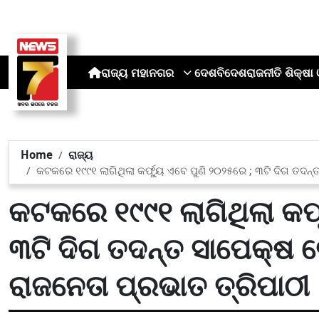
ରାଜ୍ୟ
ମହାନଗର
ଦେଶ
ବିଦେଶ
ରାଜନୀତି
ଶିକ୍ଷା 
Home
ରାଜ୍ୟ
କଟକରେ ୧୯୯୧ ଲାଗିଥିଲା କର୍ଫ୍ୟୁ ଏବେ ପୁଣି ୨୦୨୫ରେ ; ୩ଟି ଦିଗ ତଦନ୍
କଟକରେ ୧୯୯୧ ଲାଗିଥିଲା କର୍ଫ
୩ଟି ଦିଗ ତଦନ୍ତ ସାପେକ୍ଷ ବ
ରାଜନେତା ପ୍ରଭାତ ତ୍ରିପାଠୀ