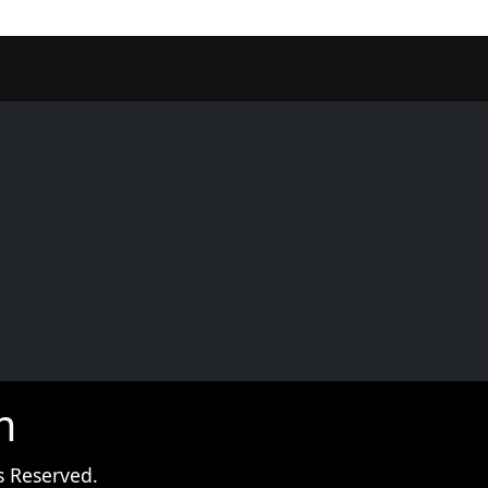
er
m
s Reserved.