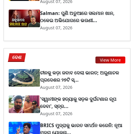
August 07, 2026
Salman: ପୁଣି ଅଡୁଆରେ ସଲମାନ ଖାନ,
ଠକେଇ ଅଭିଯୋଗରେ ଭଉଣୀ...
August 07, 2026
ଦେଶ
View More
ଚୀନକୁ କଡ଼ା ଜବାବ ଦେଲା ଭାରତ; ଅରୁଣାଚଳ
ପ୍ରଦେଶର ୨୭ଟି ସ୍...
August 07, 2026
'ସ୍ୱାମୀଙ୍କ ହତ୍ୟାକୁ ସଡ଼କ ଦୁର୍ଘଟଣାର ରୂପ
ଦେବା', ସ୍ତ୍ର...
August 07, 2026
BRICS ମୁଦ୍ରାକୁ ଭାରତ ସମର୍ଥନ କରେନି: ନୂଆ
ମୁଦ୍ରା ଯୋଜନା...