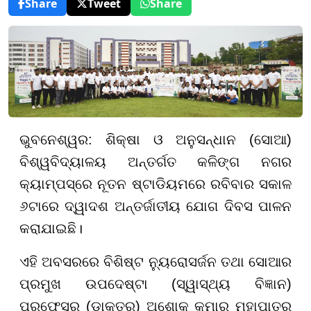
Share
Tweet
Share
ଭୁବନେଶ୍ୱର: ଶିକ୍ଷା ଓ ଅନୁସନ୍ଧାନ (ସୋଆ)
ବିଶ୍ୱବିଦ୍ୟାଳୟ ଅନ୍ତର୍ଗତ କଳିଙ୍ଗ ନଗର
କ୍ୟାମ୍ପସ୍ରେ ନୂତନ ଷ୍ଟାଡିୟମରେ ରବିବାର ସକାଳ
୬ଟାରେ ଦ୍ୱାଦଶ ଅନ୍ତର୍ଜାତୀୟ ଯୋଗ ଦିବସ ପାଳନ
କରାଯାଇଛି।
ଏହି ଅବସରରେ ବିଶିଷ୍ଟ ନ୍ୟୁରୋସର୍ଜନ ତଥା ସୋଆର
ପ୍ରମୁଖ ଉପଦେଷ୍ଟା (ସ୍ୱାସ୍ଥ୍ୟ ବିଜ୍ଞାନ)
ପ୍ରଫେସର (ଡାକ୍ତର) ଅଶୋକ କୁମାର ମହାପାତ୍ର