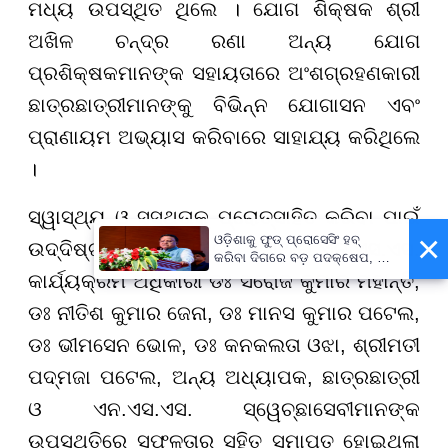
ମଧ୍ୟ ଉପସ୍ଥିତ ଥିଲେ । ଯୋଗ ଶିକ୍ଷକ ଶ୍ରୀ
ଅଖିଳ ଚନ୍ଦ୍ର ରଣା ଅନ୍ୟ ଯୋଗ
ପ୍ରଶିକ୍ଷକମାନଙ୍କ ସହାୟତାରେ ଅଂଶଗ୍ରହଣକାରୀ
ଛାତ୍ରଛାତ୍ରୀମାନଙ୍କୁ ବିଭିନ୍ନ ଯୋଗାସନ ଏବଂ
ପ୍ରାଣାୟମ ଅଭ୍ୟାସ କରିବାରେ ସାହାଯ୍ୟ କରିଥିଲେ
।
ସ୍ୱାସ୍ଥ୍ୟ ଓ ସୁସ୍ଥତାକୁ ପ୍ରୋତ୍ସାହିତ କରିବା ପାଇଁ
×
ଓଡ଼ିଶାକୁ ଫୁଡ୍ ପ୍ରୋସେସିଂ ହବ୍
ଉଦ୍ଦିଷ୍ଟ ଏହି କାର୍ଯ୍ୟକ୍ରମ ସୋଆର ଏନ.ଏସ.ଏସ.
କରିବା ଦିଗରେ ବଡ଼ ପଦକ୍ଷେପ, ୪୨
ହଜାରରୁ ଅଧିକ ନିଯୁକ୍ତି ସୁଯୋଗ
କାର୍ଯ୍ୟକ୍ରମ ଅଧିକାରୀ ଡଃ ସରୋଜ କୁମାର ମହାନ୍ତି,
ଡଃ ନୀତିଶ କୁମାର ଜେନା, ଡଃ ମାନସ କୁମାର ପଟେଲ,
ଡଃ ଭୀମସେନ ଭୋଳ, ଡଃ କନକଲତା ଓଝା, ଶ୍ରୀମତୀ
ପଦ୍ମଜା ପଟେଲ, ଅନ୍ୟ ଅଧ୍ୟାପକ, ଛାତ୍ରଛାତ୍ରୀ
ଓ ଏନ.ଏସ.ଏସ. ସ୍ୱେଚ୍ଛାସେବୀମାନଙ୍କ
ଉପସ୍ଥିତିରେ ସଫଳତାର ସହିତ ସମାପ୍ତ ହୋଇଥିଲା