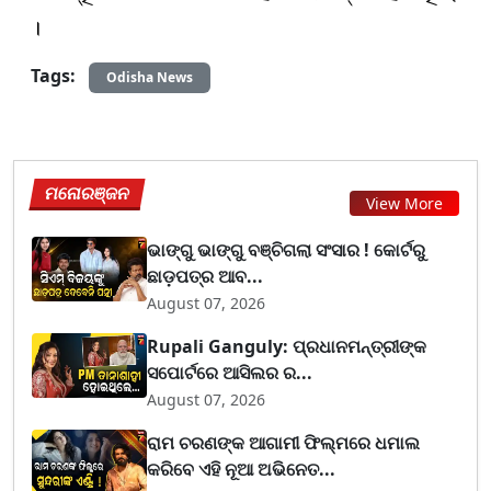
।
Tags:
Odisha News
ମନୋରଞ୍ଜନ
View More
ଭାଙ୍ଗୁ ଭାଙ୍ଗୁ ବଞ୍ଚିଗଲା ସଂସାର ! କୋର୍ଟରୁ
ଛାଡ଼ପତ୍ର ଆବ...
August 07, 2026
Rupali Ganguly: ପ୍ରଧାନମନ୍ତ୍ରୀଙ୍କ
ସପୋର୍ଟରେ ଆସିଲର ର...
August 07, 2026
ରାମ ଚରଣଙ୍କ ଆଗାମୀ ଫିଲ୍ମରେ ଧମାଲ
କରିବେ ଏହି ନୂଆ ଅଭିନେତ...