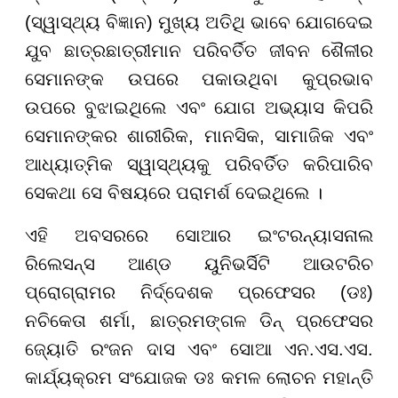
(ସ୍ୱାସ୍ଥ୍ୟ ବିଜ୍ଞାନ) ମୁଖ୍ୟ ଅତିଥି ଭାବେ ଯୋଗଦେଇ
ଯୁବ ଛାତ୍ରଛାତ୍ରୀମାନ ପରିବର୍ତିତ ଜୀବନ ଶୈଳୀର
ସେମାନଙ୍କ ଉପରେ ପକାଉଥିବା କୁପ୍ରଭାବ
ଉପରେ ବୁଝାଇଥିଲେ ଏବଂ ଯୋଗ ଅଭ୍ୟାସ କିପରି
ସେମାନଙ୍କର ଶାରୀରିକ, ମାନସିକ, ସାମାଜିକ ଏବଂ
ଆଧ୍ୟାତ୍ମିକ ସ୍ୱାସ୍ଥ୍ୟକୁ ପରିବର୍ତିତ କରିପାରିବ
ସେକଥା ସେ ବିଷୟରେ ପରାମର୍ଶ ଦେଇଥିଲେ ।
ଏହି ଅବସରରେ ସୋଆର ଇଂଟରନ୍ୟାସନାଲ
ରିଲେସନ୍ସ ଆଣ୍ଡ ୟୁନିଭର୍ସିଟି ଆଉଟରିଚ
ପ୍ରୋଗ୍ରାମର ନିର୍ଦ୍ଦେଶକ ପ୍ରଫେସର (ଡଃ)
ନଚିକେତା ଶର୍ମା, ଛାତ୍ରମଙ୍ଗଳ ଡିନ୍ ପ୍ରଫେସର
ଜ୍ୟୋତି ରଂଜନ ଦାସ ଏବଂ ସୋଆ ଏନ.ଏସ.ଏସ.
କାର୍ଯ୍ୟକ୍ରମ ସଂଯୋଜକ ଡଃ କମଳ ଲୋଚନ ମହାନ୍ତି