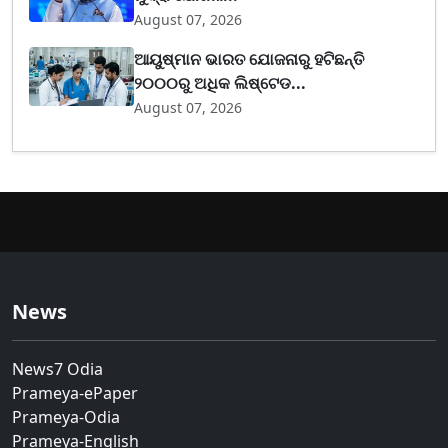
August 07, 2026
ଆୟୁଷ୍ମାନ ଭାରତ ଯୋଜନାରୁ ହଟିଛନ୍ତି
୨୦୦୦ରୁ ଅଧିକ ଲିଷ୍ଟେଡ...
August 07, 2026
News
News7 Odia
Prameya-ePaper
Prameya-Odia
Prameya-English