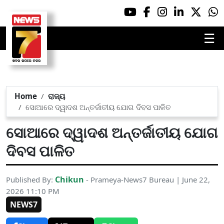
☰
Home
ରାଜ୍ୟ
ସୋଆରେ ଦ୍ୱାଦଶ ଅନ୍ତର୍ଜାତୀୟ ଯୋଗ ଦିବସ ପାଳିତ
ସୋଆରେ ଦ୍ୱାଦଶ ଅନ୍ତର୍ଜାତୀୟ ଯୋଗ
ଦିବସ ପାଳିତ
Chikun
Published By:
- Prameya-News7 Bureau | June 22,
2026 11:10 PM
NEWS7