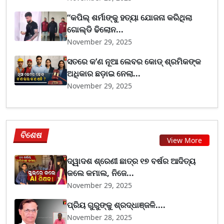
“କପିଲ୍ ଶର୍ମାଙ୍କୁ ହତ୍ୟା ଯୋଜନା କରିଥିଲା
ଗୋଲ୍ଡି ଢିଲୋନ...
November 29, 2025
ସତରେ କ’ଣ ନୂଆ ଲେବର କୋଡ୍‌ ଶ୍ରମିକଙ୍କ
ଅଧିକାର ଛଡ଼ାଇ ନେଲା...
November 29, 2025
ବିଶେଷ
View More
ଦ୍ୱାଦଶ ଶ୍ରେଣୀ ଛାତ୍ର ୧୭ ବର୍ଷର ଆଦିତ୍ୟ
କଲେ କମାଲ, ନିଜେ...
November 29, 2025
ପ୍ରିୟ ଗୁରୁଙ୍କୁ ଶ୍ରଦ୍ଧାଞ୍ଜଳି....
November 28, 2025