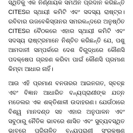
ସ୍ଥିତିକୁ ଏକ ନିର୍ଣ୍ଣାୟକ ସମର୍ଥନ ପ୍ରଦାନ କରିଛନ୍ତି
CITESର ସ୍ଥାୟୀ କମିଟି ଏବଂ ସଦସ୍ୟ ରାଷ୍ଟ୍ର।
ରବିବାର ଉଜବେକିସ୍ତାନର ସମରକନ୍ଦରେ ଅନୁଷ୍ଠିତ
CITESର ବୈଠକରେ ଏହାର ସ୍ଥାୟୀ କମିଟି ଏବଂ
ସଦସ୍ୟ ରାଷ୍ଟ୍ରମାନେ ନିଶ୍ଚିତ କରିଛନ୍ତି ଯେ, ପଶୁ
ଆମଦାନୀ ସମ୍ପର୍କରେ ଦେଶ ବିରୁଦ୍ଧରେ କୌଣସି
ପଦକ୍ଷେପ ଗ୍ରହଣ କରିବା ପାଇଁ କୌଣସି ପ୍ରମାଣ
କିମ୍ବା ଆଧାର ନାହିଁ।
ଆଉ ଏହି ପ୍ରମାଣ ବନତାରର ଆଇନଗତ, ସ୍ବଚ୍ଛ
ଏବଂ ବିଜ୍ଞାନ ଆଧାରିତ ବନ୍ୟପ୍ରାଣୀଙ୍କ ଯତ୍ନ
ମଡେଲର ଏକ ଶକ୍ତିଶାଳୀ ଉଦାହରଣ। ଯେଉଁଠାରେ
ବିଶ୍ୱ ମାନଦଣ୍ଡ ସହ ଏହାର ଅନୁପାଳନ ଏବଂ
ସବୁଠାରୁ ନୈତିକ ଭାବରେ ଶାସିତ ଏବଂ ସୁବ୍ୟବସ୍ଥିତ
ଭାବରେ ପରିଚାଳିତ ବନ୍ୟପ୍ରାଣୀ ସଂରକ୍ଷଣ