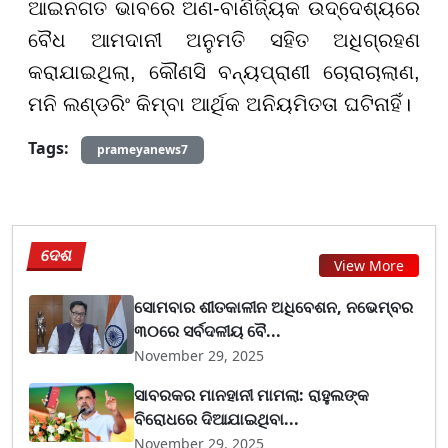
ଆଇନଗତ ଭାବରେ ଅଣ-ବାଣିଜ୍ୟିକ ଉଦ୍ଦେଶ୍ୟରେ
ବୈଧ ଆମଦାନୀ ଅନୁମତି ସହିତ ଅଧିଗ୍ରହଣ
କରାଯାଇଥିଲା, କୌଣସି ବନ୍ୟପ୍ରାଣୀ ଚୋରାଚାଲାଣ,
ମନି ଲଣ୍ଡରିଂ କିମ୍ବା ଆର୍ଥିକ ଅନିୟମିତତା ଘଟିନାହିଁ।
Tags:
prameyanews7
ଦେଶ
View More
ସୋମବାର ଶୀତକାଳୀନ ଅଧିବେଶନ, ନଭେମ୍ବର
୩୦ରେ ସର୍ବଦଳୀୟ ବୈ...
November 29, 2025
ସାବରକର ମାନହାନୀ ମାମଲା: ରାହୁଲଙ୍କ
ବିରୋଧରେ ଦିଆଯାଇଥିବା...
November 29, 2025