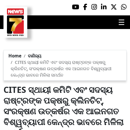
☰
Home
ବାଣିଜ୍ୟ
CITES ସ୍ଥାୟୀ କମିଟି ଏବଂ ସଦସ୍ୟ ରାଷ୍ଟ୍ରଙ୍କ ପକ୍ଷରୁ
କ୍ଲିନଚିଟ୍, ସଂରକ୍ଷଣ ଉତ୍କର୍ଷର ଏକ ଆଇନଗତ ବିଶ୍ୱବ୍ୟାପୀ
କେନ୍ଦ୍ର ଭାବରେ ମିଳିଲା ସମର୍ଥନ
CITES ସ୍ଥାୟୀ କମିଟି ଏବଂ ସଦସ୍ୟ
ରାଷ୍ଟ୍ରଙ୍କ ପକ୍ଷରୁ କ୍ଲିନଚିଟ୍,
ସଂରକ୍ଷଣ ଉତ୍କର୍ଷର ଏକ ଆଇନଗତ
ବିଶ୍ୱବ୍ୟାପୀ କେନ୍ଦ୍ର ଭାବରେ ମିଳିଲା