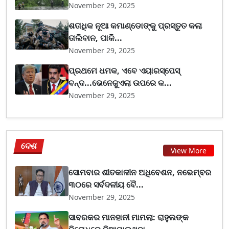
November 29, 2025
ଶତାଧିକ ନୂଆ କମାଣ୍ଡୋଙ୍କୁ ପ୍ରସ୍ତୁତ କଲା
ତାଲିବାନ, ପାକି...
November 29, 2025
ପ୍ରଥମେ ଧମକ, ଏବେ ଏୟାରସ୍ପେସ୍
ବନ୍ଦ...ଭେନେଜୁଏଲା ଉପରେ କ...
November 29, 2025
ଦେଶ
View More
ସୋମବାର ଶୀତକାଳୀନ ଅଧିବେଶନ, ନଭେମ୍ବର
୩୦ରେ ସର୍ବଦଳୀୟ ବୈ...
November 29, 2025
ସାବରକର ମାନହାନୀ ମାମଲା: ରାହୁଲଙ୍କ