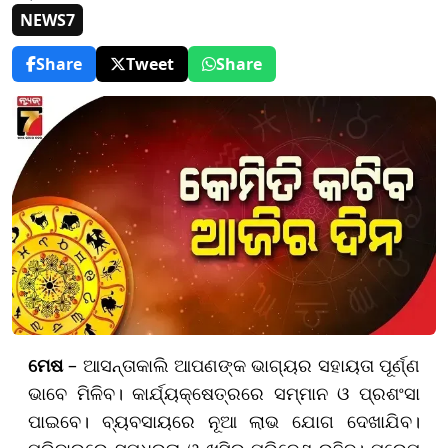
NEWS7
Share
Tweet
Share
ମେଷ
– ଆସନ୍ତାକାଲି ଆପଣଙ୍କ ଭାଗ୍ୟର ସହାୟତା ପୂର୍ଣ୍ଣ
ଭାବେ ମିଳିବ। କାର୍ଯ୍ୟକ୍ଷେତ୍ରରେ ସମ୍ମାନ ଓ ପ୍ରଶଂସା
ପାଇବେ। ବ୍ୟବସାୟରେ ନୂଆ ଲାଭ ଯୋଗ ଦେଖାଯିବ।