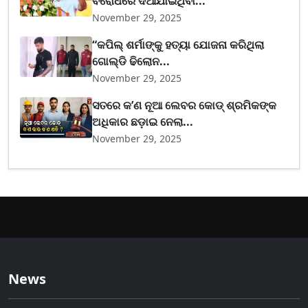
ବିରୋଧରେ ଦିଆଯାଇଥିବା...
November 29, 2025
“କପିଲ୍ ଶର୍ମାଙ୍କୁ ହତ୍ୟା ଯୋଜନା କରିଥିଲା
ଗୋଲ୍ଡି ଢିଲୋନ...
November 29, 2025
ସତରେ କ’ଣ ନୂଆ ଲେବର କୋଡ୍‌ ଶ୍ରମିକଙ୍କ
ଅଧିକାର ଛଡ଼ାଇ ନେଲା...
November 29, 2025
News