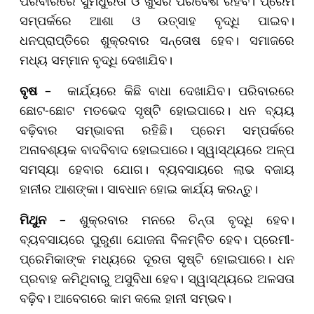
ପରିବାରରେ ସୁମଧୁରତା ଓ ଖୁସିର ପରିବେଶ ରହିବ। ପ୍ରେମ
ସମ୍ପର୍କରେ ଆଶା ଓ ଉତ୍ସାହ ବୃଦ୍ଧି ପାଇବ।
ଧନପ୍ରାପ୍ତିରେ ଶୁକ୍ରବାର ସନ୍ତୋଷ ହେବ। ସମାଜରେ
ମଧ୍ୟ ସମ୍ମାନ ବୃଦ୍ଧି ଦେଖାଯିବ।
ବୃଷ
– କାର୍ଯ୍ୟରେ କିଛି ବାଧା ଦେଖାଯିବ। ପରିବାରରେ
ଛୋଟ-ଛୋଟ ମତଭେଦ ସୃଷ୍ଟି ହୋଇପାରେ। ଧନ ବ୍ୟୟ
ବଢ଼ିବାର ସମ୍ଭାବନା ରହିଛି। ପ୍ରେମ ସମ୍ପର୍କରେ
ଅନାବଶ୍ୟକ ବାଦବିବାଦ ହୋଇପାରେ। ସ୍ୱାସ୍ଥ୍ୟରେ ଅଳ୍ପ
ସମସ୍ୟା ହେବାର ଯୋଗ। ବ୍ୟବସାୟରେ ଲାଭ ବଜାୟ
ହାନୀର ଆଶଙ୍କା। ସାବଧାନ ହୋଇ କାର୍ଯ୍ୟ କରନ୍ତୁ।
ମିଥୁନ
– ଶୁକ୍ରବାର ମନରେ ଚିନ୍ତା ବୃଦ୍ଧି ହେବ।
ବ୍ୟବସାୟରେ ପୁରୁଣା ଯୋଜନା ବିଳମ୍ବିତ ହେବ। ପ୍ରେମୀ-
ପ୍ରେମିକାଙ୍କ ମଧ୍ୟରେ ଦୂରତା ସୃଷ୍ଟି ହୋଇପାରେ। ଧନ
ପ୍ରବାହ କମିଥିବାରୁ ଅସୁବିଧା ହେବ। ସ୍ୱାସ୍ଥ୍ୟରେ ଅଳସତା
ବଢ଼ିବ। ଆବେଗରେ କାମ କଲେ ହାନୀ ସମ୍ଭବ।