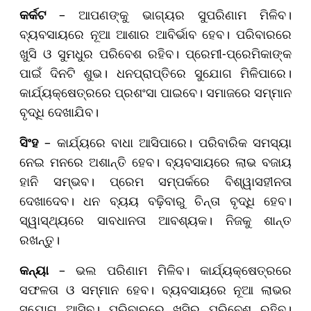
କର୍କଟ
– ଆପଣଙ୍କୁ ଭାଗ୍ୟର ସୁପରିଣାମ ମିଳିବ।
ବ୍ୟବସାୟରେ ନୂଆ ଆଶାର ଆବିର୍ଭାବ ହେବ। ପରିବାରରେ
ଖୁସି ଓ ସୁମଧୁର ପରିବେଶ ରହିବ। ପ୍ରେମୀ-ପ୍ରେମିକାଙ୍କ
ପାଇଁ ଦିନଟି ଶୁଭ। ଧନପ୍ରାପ୍ତିରେ ସୁଯୋଗ ମିଳିପାରେ।
କାର୍ଯ୍ୟକ୍ଷେତ୍ରରେ ପ୍ରଶଂସା ପାଇବେ। ସମାଜରେ ସମ୍ମାନ
ବୃଦ୍ଧି ଦେଖାଯିବ।
ସିଂହ
– କାର୍ଯ୍ୟରେ ବାଧା ଆସିପାରେ। ପରିବାରିକ ସମସ୍ୟା
ନେଇ ମନରେ ଅଶାନ୍ତି ହେବ। ବ୍ୟବସାୟରେ ଲାଭ ବଜାୟ
ହାନି ସମ୍ଭବ। ପ୍ରେମ ସମ୍ପର୍କରେ ବିଶ୍ୱାସହୀନତା
ଦେଖାଦେବ। ଧନ ବ୍ୟୟ ବଢ଼ିବାରୁ ଚିନ୍ତା ବୃଦ୍ଧି ହେବ।
ସ୍ୱାସ୍ଥ୍ୟରେ ସାବଧାନତା ଆବଶ୍ୟକ। ନିଜକୁ ଶାନ୍ତ
ରଖନ୍ତୁ।
କନ୍ୟା
– ଭଲ ପରିଣାମ ମିଳିବ। କାର୍ଯ୍ୟକ୍ଷେତ୍ରରେ
ସଫଳତା ଓ ସମ୍ମାନ ହେବ। ବ୍ୟବସାୟରେ ନୂଆ ଲାଭର
ସୁଯୋଗ ଆସିବ। ପରିବାରରେ ଖୁସିର ପରିବେଶ ରହିବ।