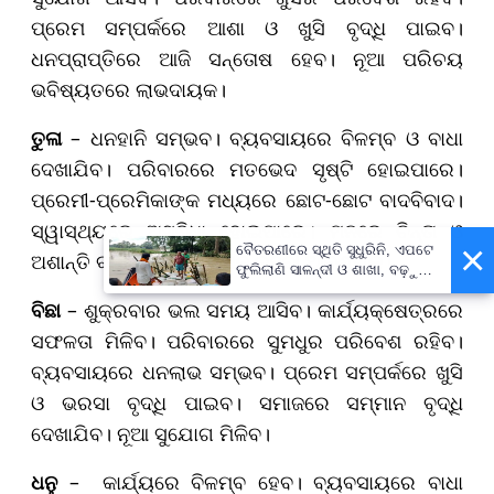
ପ୍ରେମ ସମ୍ପର୍କରେ ଆଶା ଓ ଖୁସି ବୃଦ୍ଧି ପାଇବ।
ଧନପ୍ରାପ୍ତିରେ ଆଜି ସନ୍ତୋଷ ହେବ। ନୂଆ ପରିଚୟ
ଭବିଷ୍ୟତରେ ଲାଭଦାୟକ।
ତୁଳା
– ଧନହାନି ସମ୍ଭବ। ବ୍ୟବସାୟରେ ବିଳମ୍ବ ଓ ବାଧା
ଦେଖାଯିବ। ପରିବାରରେ ମତଭେଦ ସୃଷ୍ଟି ହୋଇପାରେ।
ପ୍ରେମୀ-ପ୍ରେମିକାଙ୍କ ମଧ୍ୟରେ ଛୋଟ-ଛୋଟ ବାଦବିବାଦ।
ସ୍ୱାସ୍ଥ୍ୟରେ ଅସୁବିଧା ହୋଇପାରେ। ମନରେ ଚିନ୍ତା ଓ
×
ବୈତରଣୀରେ ସ୍ଥିତି ସୁଧୁରିନି, ଏପଟେ
ଅଶାନ୍ତି ବଢ଼ିବ। ଆଜି ସାବଧାନ ରହିବା ଆବଶ୍ୟକ।
ଫୁଲିଲାଣି ସାଳନ୍ଦୀ ଓ ଶାଖା, ବଢ଼ୁଛି
ବନ୍ୟା ଭୟ
ବିଛା
– ଶୁକ୍ରବାର ଭଲ ସମୟ ଆସିବ। କାର୍ଯ୍ୟକ୍ଷେତ୍ରରେ
ସଫଳତା ମିଳିବ। ପରିବାରରେ ସୁମଧୁର ପରିବେଶ ରହିବ।
ବ୍ୟବସାୟରେ ଧନଲାଭ ସମ୍ଭବ। ପ୍ରେମ ସମ୍ପର୍କରେ ଖୁସି
ଓ ଭରସା ବୃଦ୍ଧି ପାଇବ। ସମାଜରେ ସମ୍ମାନ ବୃଦ୍ଧି
ଦେଖାଯିବ। ନୂଆ ସୁଯୋଗ ମିଳିବ।
ଧନୁ
– କାର୍ଯ୍ୟରେ ବିଳମ୍ବ ହେବ। ବ୍ୟବସାୟରେ ବାଧା