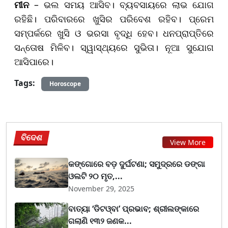
ମୀନ
– ଭଲ ସମୟ ଆସିବ। ବ୍ୟବସାୟରେ ଲାଭ ଯୋଗ
ରହିଛି। ପରିବାରରେ ଖୁସିର ପରିବେଶ ରହିବ। ପ୍ରେମ
ସମ୍ପର୍କରେ ଖୁସି ଓ ଭରସା ବୃଦ୍ଧି ହେବ। ଧନପ୍ରାପ୍ତିରେ
ସନ୍ତୋଷ ମିଳିବ। ସ୍ୱାସ୍ଥ୍ୟରେ ସୁଭିତା। ନୂଆ ସୁଯୋଗ
ଆସିପାରେ।
Tags:
Horoscope
ବିଦେଶ
View More
କଙ୍ଗୋରେ ବଡ଼ ଦୁର୍ଘଟଣା; ସମୁଦ୍ରରେ ଡଙ୍ଗା
ଓଲଟି ୨୦ ମୃତ,...
November 29, 2025
ବାତ୍ୟା ‘ଡିଟଓ୍ବା’ ପ୍ରଭାବ; ଶ୍ରୀଲଙ୍କାରେ
ଗଲାଣି ୧୩୨ ଜଣକ...