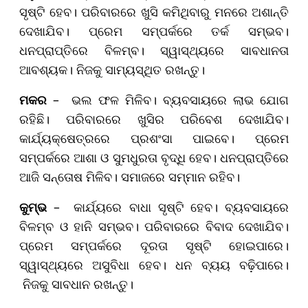
ସୃଷ୍ଟି ହେବ। ପରିବାରରେ ଖୁସି କମିଥିବାରୁ ମନରେ ଅଶାନ୍ତି
ଦେଖାଯିବ। ପ୍ରେମ ସମ୍ପର୍କରେ ତର୍କ ସମ୍ଭବ।
ଧନପ୍ରାପ୍ତିରେ ବିଳମ୍ବ। ସ୍ୱାସ୍ଥ୍ୟରେ ସାବଧାନତା
ଆବଶ୍ୟକ। ନିଜକୁ ସାମ୍ୟସ୍ଥିତ ରଖନ୍ତୁ।
ମକର
– ଭଲ ଫଳ ମିଳିବ। ବ୍ୟବସାୟରେ ଲାଭ ଯୋଗ
ରହିଛି। ପରିବାରରେ ଖୁସିର ପରିବେଶ ଦେଖାଯିବ।
କାର୍ଯ୍ୟକ୍ଷେତ୍ରରେ ପ୍ରଶଂସା ପାଇବେ। ପ୍ରେମ
ସମ୍ପର୍କରେ ଆଶା ଓ ସୁମଧୁରତା ବୃଦ୍ଧି ହେବ। ଧନପ୍ରାପ୍ତିରେ
ଆଜି ସନ୍ତୋଷ ମିଳିବ। ସମାଜରେ ସମ୍ମାନ ରହିବ।
କୁମ୍ଭ
– କାର୍ଯ୍ୟରେ ବାଧା ସୃଷ୍ଟି ହେବ। ବ୍ୟବସାୟରେ
ବିଳମ୍ବ ଓ ହାନି ସମ୍ଭବ। ପରିବାରରେ ବିବାଦ ଦେଖାଯିବ।
ପ୍ରେମ ସମ୍ପର୍କରେ ଦୂରତା ସୃଷ୍ଟି ହୋଇପାରେ।
ସ୍ୱାସ୍ଥ୍ୟରେ ଅସୁବିଧା ହେବ। ଧନ ବ୍ୟୟ ବଢ଼ିପାରେ।
ନିଜକୁ ସାବଧାନ ରଖନ୍ତୁ।