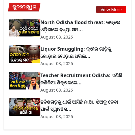
ଭୁବନେଶ୍ୱର
View More
North Odisha flood threat: ଉତ୍ତର
ଓଡ଼ିଶାରେ ବନ୍ୟା ସମ...
August 08, 2026
Liquor Smuggling: କ୍ଷୀର ଗାଡ଼ିକୁ
ଗୋଡ଼ାଇ ଗୋଡ଼ାଇ ଧରିଲ...
August 08, 2026
Teacher Recruitment Odisha: ଏଣିକି
ଜଣିକିଆ ଶିକ୍ଷକରେ...
August 08, 2026
ଛତିଶଗଡ଼ରୁ ଧାଇଁ ଆସିଛି ମାଆ, ଝିଅକୁ ନେବା
ପାଇଁ ସ୍ୱାମୀ ସ...
August 08, 2026