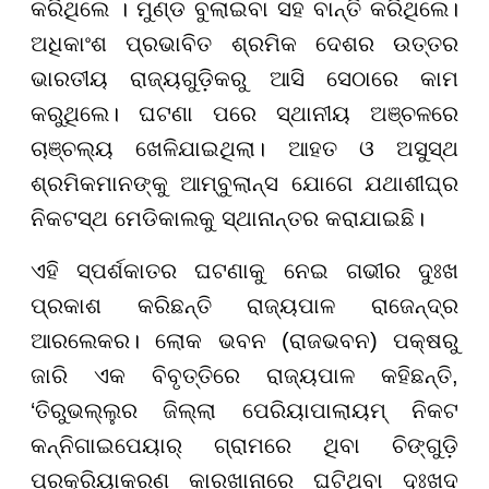
କରିଥିଲେ । ମୁଣ୍ଡ ବୁଲାଇବା ସହ ବାନ୍ତି କରିଥିଲେ।
ଅଧିକାଂଶ ପ୍ରଭାବିତ ଶ୍ରମିକ ଦେଶର ଉତ୍ତର
ଭାରତୀୟ ରାଜ୍ୟଗୁଡ଼ିକରୁ ଆସି ସେଠାରେ କାମ
କରୁଥିଲେ। ଘଟଣା ପରେ ସ୍ଥାନୀୟ ଅଞ୍ଚଳରେ
ଚାଞ୍ଚଲ୍ୟ ଖେଳିଯାଇଥିଲା। ଆହତ ଓ ଅସୁସ୍ଥ
ଶ୍ରମିକମାନଙ୍କୁ ଆମ୍ବୁଲାନ୍ସ ଯୋଗେ ଯଥାଶୀଘ୍ର
ନିକଟସ୍ଥ ମେଡିକାଲକୁ ସ୍ଥାନାନ୍ତର କରାଯାଇଛି।
ଏହି ସ୍ପର୍ଶକାତର ଘଟଣାକୁ ନେଇ ଗଭୀର ଦୁଃଖ
ପ୍ରକାଶ କରିଛନ୍ତି ରାଜ୍ୟପାଳ ରାଜେନ୍ଦ୍ର
ଆରଲେକର। ଲୋକ ଭବନ (ରାଜଭବନ) ପକ୍ଷରୁ
ଜାରି ଏକ ବିବୃତ୍ତିରେ ରାଜ୍ୟପାଳ କହିଛନ୍ତି,
‘ତିରୁଭଲ୍ଲୁର ଜିଲ୍ଲା ପେରିୟାପାଲାୟମ୍ ନିକଟ
କନ୍ନିଗାଇପେୟାର୍ ଗ୍ରାମରେ ଥିବା ଚିଙ୍ଗୁଡ଼ି
ପ୍ରକ୍ରିୟାକରଣ କାରଖାନାରେ ଘଟିଥିବା ଦୁଃଖଦ