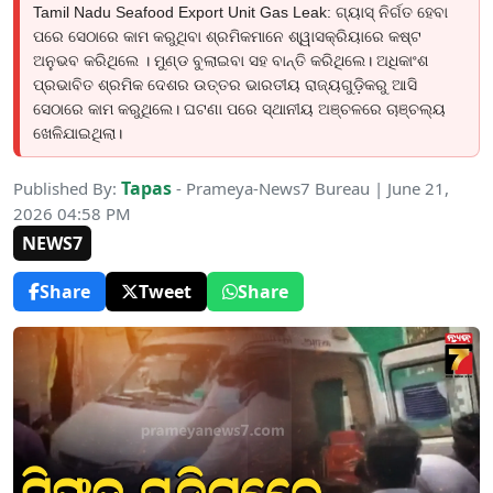
Tamil Nadu Seafood Export Unit Gas Leak: ଗ୍ୟାସ୍ ନିର୍ଗତ ହେବା
ପରେ ସେଠାରେ କାମ କରୁଥିବା ଶ୍ରମିକମାନେ ଶ୍ୱାସକ୍ରିୟାରେ କଷ୍ଟ
ଅନୁଭବ କରିଥିଲେ । ମୁଣ୍ଡ ବୁଲାଇବା ସହ ବାନ୍ତି କରିଥିଲେ। ଅଧିକାଂଶ
ପ୍ରଭାବିତ ଶ୍ରମିକ ଦେଶର ଉତ୍ତର ଭାରତୀୟ ରାଜ୍ୟଗୁଡ଼ିକରୁ ଆସି
ସେଠାରେ କାମ କରୁଥିଲେ। ଘଟଣା ପରେ ସ୍ଥାନୀୟ ଅଞ୍ଚଳରେ ଚାଞ୍ଚଲ୍ୟ
ଖେଳିଯାଇଥିଲା।
Tapas
Published By:
- Prameya-News7 Bureau | June 21,
2026 04:58 PM
NEWS7
Share
Tweet
Share