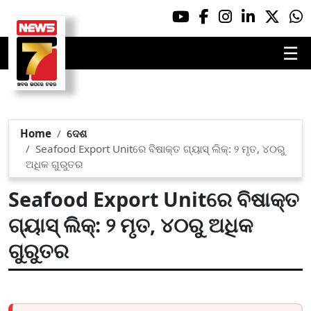
☰
Home
ଦେଶ
Seafood Export Unitରେ ବିଷାକ୍ତ ଗ୍ୟାସ୍ ଲିକ୍: ୨ ମୃତ, ୪୦ରୁ
ଅଧିକ ଗୁରୁତର
Seafood Export Unitରେ ବିଷାକ୍ତ
ଗ୍ୟାସ୍ ଲିକ୍: ୨ ମୃତ, ୪୦ରୁ ଅଧିକ
ଗୁରୁତର