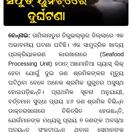
ଚେନ୍ନାଇ:
ତାମିଲନାଡୁର ତିରୁଭଲ୍ଲୁର ଜିଲ୍ଲାରେ ଏକ
ଅଭାବନୀୟ ଘଟଣା ଘଟିଛି। ଏକ ସାମୁଦ୍ରିକ ଖାଦ୍ୟ
ପ୍ରକ୍ରିୟାକରଣ କାରଖାନାରେ (Seafood
Processing Unit) ହଠାତ୍ ଆମୋନିଆ ଗ୍ୟାସ୍ ଲିକ୍
ହେବା ଯୋଗୁଁ ଦୁଇ ଜଣ ଶ୍ରମିକଙ୍କର ମୃତ୍ୟୁ
ଘଟିଥିବା ବେଳେ ଅନେକ ଶ୍ରମିକ ଗୁରୁତର ଅସୁସ୍ଥ
ହୋଇପଡ଼ିଛନ୍ତି। ପ୍ରାଥମିକ ସୂଚନା ଅନୁଯାୟୀ,
ବର୍ତ୍ତମାନ ସୁଦ୍ଧା ପ୍ରାୟ ୪୬ ଜଣ ଶ୍ରମିକ ବିଭିନ୍ନ
ଡାକ୍ତରଖାନାରେ ଚିକିତ୍ସିତ ହେଉଛନ୍ତି,
ଯେଉଁମାନଙ୍କ ମଧ୍ୟରୁ ପ୍ରାୟ ୭ ଜଣଙ୍କ ଅବସ୍ଥା
ଅତ୍ୟନ୍ତ ସଂକଟାପନ୍ନ ଥିବାରୁ ସେମାନଙ୍କୁ