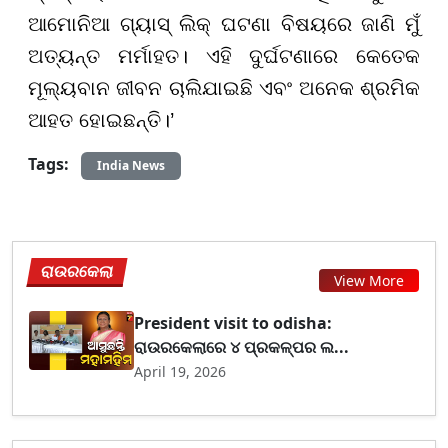
ଆମୋନିଆ ଗ୍ୟାସ୍ ଲିକ୍ ଘଟଣା ବିଷୟରେ ଜାଣି ମୁଁ
ଅତ୍ୟନ୍ତ ମର୍ମାହତ। ଏହି ଦୁର୍ଘଟଣାରେ କେତେକ
ମୂଲ୍ୟବାନ ଜୀବନ ଚାଲିଯାଇଛି ଏବଂ ଅନେକ ଶ୍ରମିକ
ଆହତ ହୋଇଛନ୍ତି।’
Tags:
India News
ରାଉରକେଲା
View More
President visit to odisha:
ରାଉରକେଲାରେ ୪ ପ୍ରକଳ୍ପର ଲ...
April 19, 2026