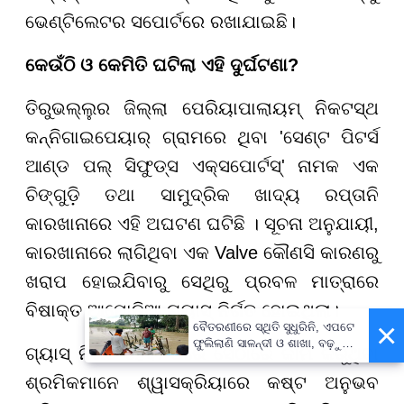
ଭେଣ୍ଟିଲେଟର ସପୋର୍ଟରେ ରଖାଯାଇଛି।
କେଉଁଠି ଓ କେମିତି ଘଟିଲା ଏହି ଦୁର୍ଘଟଣା?
ତିରୁଭଲ୍ଲୁର ଜିଲ୍ଲା ପେରିୟାପାଲାୟମ୍ ନିକଟସ୍ଥ
କନ୍ନିଗାଇପେୟାର୍ ଗ୍ରାମରେ ଥିବା 'ସେଣ୍ଟ ପିଟର୍ସ
ଆଣ୍ଡ ପଲ୍ ସିଫୁଡ୍ସ ଏକ୍ସପୋର୍ଟସ୍' ନାମକ ଏକ
ଚିଙ୍ଗୁଡ଼ି ତଥା ସାମୁଦ୍ରିକ ଖାଦ୍ୟ ରପ୍ତାନି
କାରଖାନାରେ ଏହି ଅଘଟଣ ଘଟିଛି । ସୂଚନା ଅନୁଯାୟୀ,
କାରଖାନାରେ ଲାଗିଥିବା ଏକ Valve କୌଣସି କାରଣରୁ
ଖରାପ ହୋଇଯିବାରୁ ସେଥିରୁ ପ୍ରବଳ ମାତ୍ରାରେ
ବିଷାକ୍ତ ଆମୋନିଆ ଗ୍ୟାସ୍ ନିର୍ଗତ ହୋଇଥିଲା।
×
ବୈତରଣୀରେ ସ୍ଥିତି ସୁଧୁରିନି, ଏପଟେ
ଫୁଲିଲାଣି ସାଳନ୍ଦୀ ଓ ଶାଖା, ବଢ଼ୁଛି
ଗ୍ୟାସ୍ ନିର୍ଗତ ହେବା ପରେ ସେଠାରେ କାମ କରୁଥିବା
ବନ୍ୟା ଭୟ
ଶ୍ରମିକମାନେ ଶ୍ୱାସକ୍ରିୟାରେ କଷ୍ଟ ଅନୁଭବ