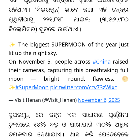
ରହିଥାଏ। ‘ବିଭରମୁନ୍’ ଭାବେ ଜଣା ଏହି ଚନ୍ଦ୍ର
ପୃଥିବୀଠାରୁ ୨୨୧,୮୧୮ ମାଇଲ (୩,୫୬,୯୮୦
କିଲୋମିଟର) ଦୂରରେ ଉଇଁଥାଏ।
✨ The biggest SUPERMOON of the year just
lit up the night sky.
On November 5, people across
#China
raised
their cameras, capturing this breathtaking full
moon — bright, round, flawless. 🌕
✨
#SuperMoon
pic.twitter.com/ccv73zWlxc
— Visit Henan (@Visit_Henan)
November 6, 2025
ସୁପରମୁନ୍ ରେ ଜହ୍ନ ଏକ ସାଧାରଣ ପୂର୍ଣ୍ଣିମା
ତୁଳନାରେ ୧୪% ବଡ଼ ଓ ପାଖାପାଖି ୩୦% ଅଧିକ
ଚମକଦାର ଦେଖାଯାଏ। ଖାସ କରି ଯେତେବେଳେ