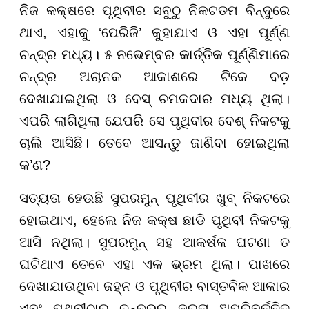
ନିଜ କକ୍ଷରେ ପୃଥିବୀର ସବୁଠୁ ନିକଟତମ ବିନ୍ଦୁରେ
ଥାଏ, ଏହାକୁ ‘ପେରିଜି’ କୁହାଯାଏ ଓ ଏହା ପୂର୍ଣ୍ଣ
ଚନ୍ଦ୍ର ମଧ୍ୟ। ୫ ନଭେମ୍ବର କାର୍ତ୍ତିକ ପୂର୍ଣ୍ଣିମାରେ
ଚନ୍ଦ୍ର ଅଚାନକ ଆକାଶରେ ଟିକେ ବଡ଼
ଦେଖାଯାଇଥିଲା ଓ ବେସ୍ ଚମକଦାର ମଧ୍ୟ ଥିଲା।
ଏପରି ଲାଗିଥିଲା ଯେପରି ସେ ପୃଥିବୀର ବେଶ୍ ନିକଟକୁ
ଚାଲି ଆସିଛି। ତେବେ ଆସନ୍ତୁ ଜାଣିବା ହୋଇଥିଲା
କ’ଣ?
ସତ୍ୟତା ହେଉଛି ସୁପରମୁନ୍‌ ପୃଥିବୀର ଖୁବ୍ ନିକଟରେ
ହୋଇଥାଏ, ହେଲେ ନିଜ କକ୍ଷ ଛାଡି ପୃଥିବୀ ନିକଟକୁ
ଆସି ନଥିଲା। ସୁପରମୁନ୍ ସହ ଆକର୍ଷକ ଘଟଣା ତ
ଘଟିଥାଏ ତେବେ ଏହା ଏକ ଭ୍ରମ ଥିଲା। ପାଖରେ
ଦେଖାଯାଉଥିବା ଜହ୍ନ ଓ ପୃଥିବୀର ବାସ୍ତବିକ ଆକାର
ଏବଂ ପୃଥିବୀଠାରୁ ଚନ୍ଦ୍ରର ଦୂରତା ଅପରିବର୍ତ୍ତିତ