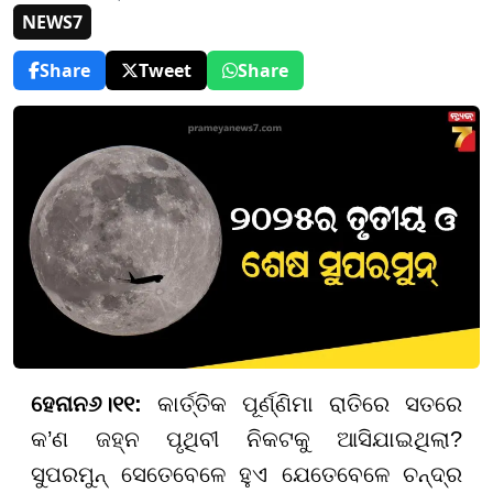
NEWS7
Share
Tweet
Share
ହେନାନ୬।୧୧:
କାର୍ତ୍ତିକ ପୂର୍ଣ୍ଣିମା ରାତିରେ ସତରେ
କ’ଣ ଜହ୍ନ ପୃଥିବୀ ନିକଟକୁ ଆସିଯାଇଥିଲା?
ସୁପରମୁନ୍ ସେତେବେଳେ ହୁଏ ଯେତେବେଳେ ଚନ୍ଦ୍ର