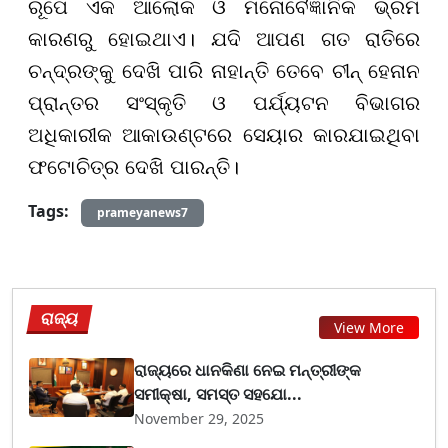
ରୂପେ ଏକ ଆଲୋକ ଓ ମନୋବୈଜ୍ଞାନିକ ଭ୍ରମ
କାରଣରୁ ହୋଇଥାଏ। ଯଦି ଆପଣ ଗତ ରାତିରେ
ଚନ୍ଦ୍ରଙ୍କୁ ଦେଖି ପାରି ନାହାନ୍ତି ତେବେ ଚୀନ୍ ହେନାନ
ପ୍ରାନ୍ତର ସଂସ୍କୃତି ଓ ପର୍ଯ୍ୟଟନ ବିଭାଗର
ଅଧିକାରୀକ ଆକାଉଣ୍ଟରେ ସେୟାର କାରଯାଇଥିବା
ଫଟୋଚିତ୍ର ଦେଖି ପାରନ୍ତି।
Tags:
prameyanews7
ରାଜ୍ୟ
View More
ରାଜ୍ୟରେ ଧାନକିଣା ନେଇ ମନ୍ତ୍ରୀଙ୍କ
ସମୀକ୍ଷା, ସମସ୍ତ ସହଯୋ...
November 29, 2025