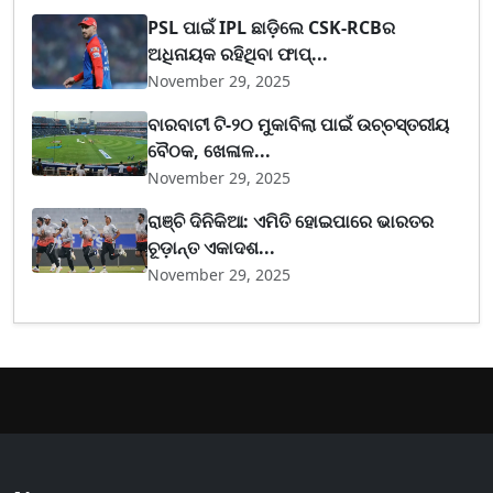
PSL ପାଇଁ IPL ଛାଡ଼ିଲେ CSK-RCBର
ଅଧିନାୟକ ରହିଥିବା ଫାପ୍...
November 29, 2025
ବାରବାଟୀ ଟି-୨୦ ମୁକାବିଲା ପାଇଁ ଉଚ୍ଚସ୍ତରୀୟ
ବୈଠକ, ଖେଳାଳ...
November 29, 2025
ରାଞ୍ଚି ଦିନିକିଆ: ଏମିତି ହୋଇପାରେ ଭାରତର
ଚୂଡ଼ାନ୍ତ ଏକାଦଶ...
November 29, 2025