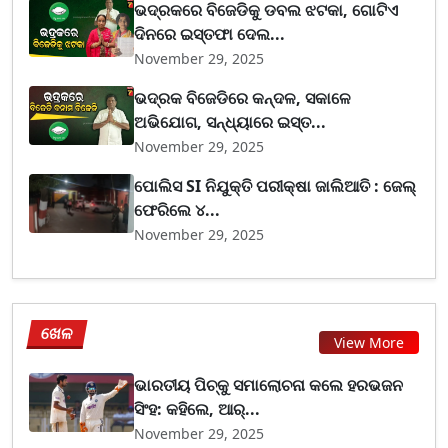
ଭଦ୍ରକରେ ବିଜେଡିକୁ ଡବଲ ଝଟକା, ଗୋଟିଏ
ଦିନରେ ଇସ୍ତଫା ଦେଲ...
November 29, 2025
ଭଦ୍ରକ ବିଜେଡିରେ କନ୍ଦଳ, ସକାଳେ
ଅଭିଯୋଗ, ସନ୍ଧ୍ୟାରେ ଇସ୍ତ...
November 29, 2025
ପୋଲିସ SI ନିଯୁକ୍ତି ପରୀକ୍ଷା ଜାଲିଆତି : ଜେଲ୍
ଫେରିଲେ ୪...
November 29, 2025
ଖେଳ
View More
ଭାରତୀୟ ପିଚ୍‌କୁ ସମାଲୋଚନା କଲେ ହରଭଜନ
ସିଂହ: କହିଲେ, ଆର୍...
November 29, 2025