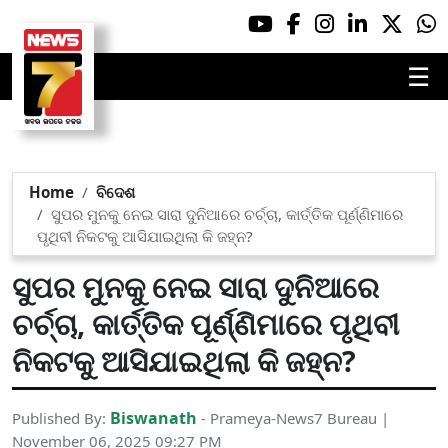
☰
Home
ବିଦେଶ
ସୁପର ମୁନକୁ ନେଇ ସାରା ଦୁନିଆରେ ଚର୍ଚ୍ଚା, କାର୍ତ୍ତିକ ପୂର୍ଣ୍ଣିମାରେ
ପୃଥିବୀ ନିକଟକୁ ଆସିଯାଇଥିଲା କି ଜହ୍ନ?
ସୁପର ମୁନକୁ ନେଇ ସାରା ଦୁନିଆରେ
ଚର୍ଚ୍ଚା, କାର୍ତ୍ତିକ ପୂର୍ଣ୍ଣିମାରେ ପୃଥିବୀ
ନିକଟକୁ ଆସିଯାଇଥିଲା କି ଜହ୍ନ?
Biswanath
Published By:
- Prameya-News7 Bureau |
November 06, 2025 09:27 PM