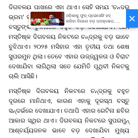
ଦିଗବଳୟ ପାଖରେ ଏହା ଥାଏ। ସେହି ସମୟ ‘ଚନ୍ଦ୍ର
×
ଓଡ଼ିଶାକୁ ଫୁଡ୍ ପ୍ରୋସେସିଂ ହବ୍
ଭ୍ରମ’ ସୃଷ୍ଟି ହୁଏ। ଏଥିରେ ଚନ୍ଦ୍ର ପୃଥିବୀରେ ଥିବା
କରିବା ଦିଗରେ ବଡ଼ ପଦକ୍ଷେପ, ୪୨
ବସ୍ତୁଙ୍କ ତୁଳନାରେ ବହୁତ ବଡ଼ ଦେଖାଯାଏ। ଆମ
ହଜାରରୁ ଅଧିକ ନିଯୁକ୍ତି ସୁଯୋଗ
ମସ୍ତିଷ୍କ ଦିଗବଳୟ ନିକଟରେ ଚନ୍ଦ୍ରକୁ ବଡ଼ ଭାବେ
ବୁଝିଥାଏ। ୨୦୨୫ ମସିହାର ଏହା ତୃତୀୟ ତଥା ଶେଷ
ସୁପରମୁନ ଥିଲା। ତେବେ ଏହାର ଉଜ୍ଜ୍ୱଳତା ଓ ବିରାଟ
ଦେଖାଯିବା ଲାଗିଥିଲା ସତେ ଯେମିତି ପୃଥିବୀ ନିକଟକୁ
ଚାଲି ଆସିଛି।
ମସ୍ତିଷ୍କ ଦିଗବଳୟ ନିକଟରେ ଚନ୍ଦ୍ରକୁ ବହୁତ
ଦୂରରେ ମାନିଥାଏ, କାରଣ ଏହାକୁ ଦୂରସ୍ଥ ବସ୍ତୁ
ସନ୍ଦର୍ଭରେ ଦେଖାଯାଏ। ତଥାପି ଏହାର ରେଟିନା ଛବିର
ଆକାର ସ୍ଥିର ଥାଏ। ଦିଗବଳୟ ନିକଟରେ ସୁପରମୁନ୍
ଆଶ୍ଚର୍ଯ୍ୟଜନକ ଭାବେ ବଡ଼ ଦେଖାଯିବା ମୁଖ୍ୟ