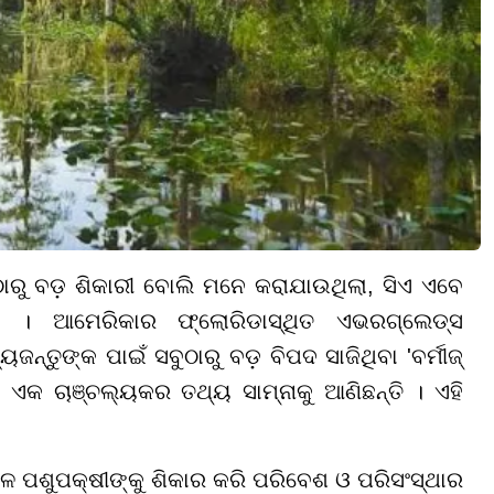
ରୁ ବଡ଼ ଶିକାରୀ ବୋଲି ମନେ କରାଯାଉଥିଲା, ସିଏ ଏବେ
 । ଆମେରିକାର ଫ୍ଲୋରିଡାସ୍ଥିତ ଏଭରଗ୍ଲେଡ୍ସ
ଜନ୍ତୁଙ୍କ ପାଇଁ ସବୁଠାରୁ ବଡ଼ ବିପଦ ସାଜିଥିବା 'ବର୍ମୀଜ୍
ଏକ ଚାଞ୍ଚଲ୍ୟକର ତଥ୍ୟ ସାମ୍ନାକୁ ଆଣିଛନ୍ତି । ଏହି
ଳ ପଶୁପକ୍ଷୀଙ୍କୁ ଶିକାର କରି ପରିବେଶ ଓ ପରିସଂସ୍ଥାର