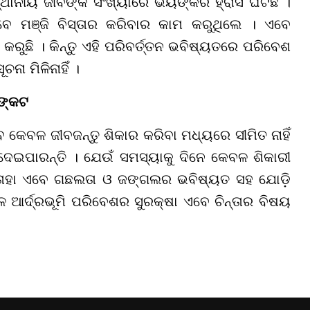
ଥାନୀୟ ଜୀବଙ୍କ ସଂଖ୍ୟାରେ ଭୟଙ୍କର ହ୍ରାସ ଘଟିଛି ।
ଭାବେ ମଞ୍ଜି ବିସ୍ତାର କରିବାର କାମ କରୁଥିଲେ । ଏବେ
ୁଛି । କିନ୍ତୁ ଏହି ପରିବର୍ତ୍ତନ ଭବିଷ୍ୟତରେ ପରିବେଶ
ା ମିଳିନାହିଁ ।
ଙ୍କଟ
 କେବଳ ଜୀବଜନ୍ତୁ ଶିକାର କରିବା ମଧ୍ୟରେ ସୀମିତ ନାହିଁ
ଦେଇପାରନ୍ତି । ଯେଉଁ ସମସ୍ୟାକୁ ଦିନେ କେବଳ ଶିକାରୀ
ତାହା ଏବେ ଗଛଲତା ଓ ଜଙ୍ଗଲର ଭବିଷ୍ୟତ ସହ ଯୋଡ଼ି
ର୍ଦ୍ରଭୂମି ପରିବେଶର ସୁରକ୍ଷା ଏବେ ଚିନ୍ତାର ବିଷୟ