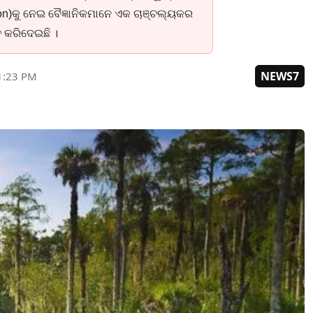
thon)କୁ ନେଇ ବୈଜ୍ଞାନିକମାନେ ଏକ ଚାଞ୍ଚଲ୍ୟକର
ତ କରିଦେଇଛି ।
NEWS7
1:23 PM