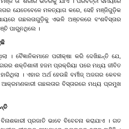
ମଞ୍ଜି ତା' ଶରୀର ଭିତରକୁ ଯାଏ । ପରବର୍ତ୍ତୀ ସମୟରେ
 ଅଜଗର ଯେତେବେଳେ ମଳତ୍ୟାଗ କରେ, ସେହି ମଞ୍ଜିଗୁଡ଼ିକ
ୟରେ ଗଛଲତାଗୁଡ଼ିକୁ ଏଭଳି ଅଞ୍ଚଳରେ ବଂଶବିସ୍ତାର
ଞ୍ଚି ପାରୁନଥିଲେ ।
ଛି
 । ବୈଜ୍ଞାନିକମାନେ ପରୀକ୍ଷା କରି ଦେଖିଛନ୍ତି ଯେ,
ଜଗରର ଶକ୍ତିଶାଳୀ ହଜମ ପ୍ରକ୍ରିୟା ପରେ ମଧ୍ୟ ଜୀବିତ
ହାରିଥିଲା । ଏହାର ଅର୍ଥ ହେଉଛି ବର୍ମୀଜ୍ ଅଜଗର କେବଳ
ରକ ଆକ୍ରମଣକାରୀ ଗଛଲତାର ବିସ୍ତାରରେ ମଧ୍ୟ ପ୍ରମୁଖ
୍ତି
ବିନାଶକାରୀ ପ୍ରଜାତି ଭାବେ ବିବେଚନା କରାଯାଏ । ଗତ