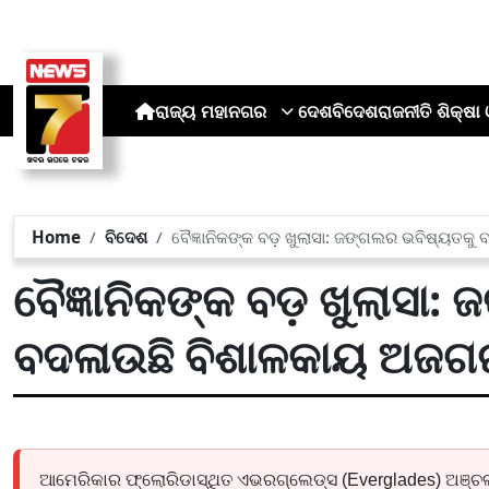
ରାଜ୍ୟ
ମହାନଗର
ଦେଶ
ବିଦେଶ
ରାଜନୀତି
ଶିକ୍ଷା 
Home
ବିଦେଶ
ବୈଜ୍ଞାନିକଙ୍କ ବଡ଼ ଖୁଲାସା: ଜଙ୍ଗଲର ଭବିଷ୍ୟତକ
ବୈଜ୍ଞାନିକଙ୍କ ବଡ଼ ଖୁଲାସା
ବଦଳାଉଛି ବିଶାଳକାୟ ଅଜଗ
ଆମେରିକାର ଫ୍ଲୋରିଡାସ୍ଥିତ ଏଭରଗ୍ଲେଡ୍ସ (Everglades) ଅଞ୍ଚଳରେ