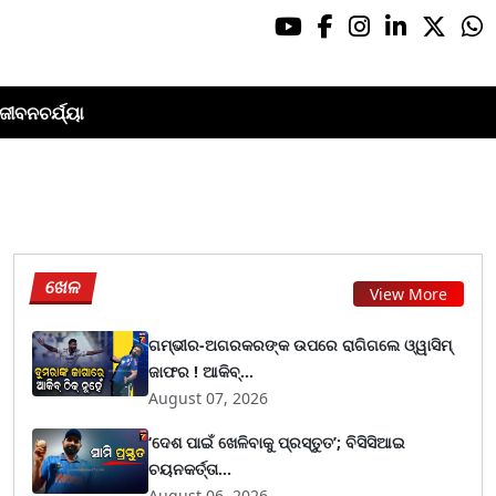
ଜୀବନଚର୍ଯ୍ୟା
ଖେଳ
View More
ଗମ୍ଭୀର-ଅଗରକରଙ୍କ ଉପରେ ରାଗିଗଲେ ଓ୍ୱାସିମ୍
ଜାଫର ! ଆକିବ୍...
August 07, 2026
‘ଦେଶ ପାଇଁ ଖେଳିବାକୁ ପ୍ରସ୍ତୁତ’; ବିସିସିଆଇ
ଚୟନକର୍ତ୍ତା...
August 06, 2026