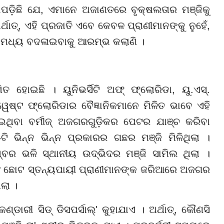
ପଡ଼ିଛି ଯେ, ଏମାନେ ଅଜାଣତରେ ବୃକ୍ଷଲତାର ମଞ୍ଜିକୁ
ଥାତ୍, ଏହି ପ୍ରଜାତି ଏବେ କେବଳ ପ୍ରାଣୀମାନଙ୍କୁ ନୁହେଁ,
 ମଧ୍ୟ ବଦଳାଇବାକୁ ଆରମ୍ଭ କଲାଣି ।
ତ ହୋଇଛି । ୟୁନିଭର୍ସିଟି ଅଫ୍ ଫ୍ଲୋରିଡା, ୟୁ.ଏସ୍.
ୱେଷ୍ଟ ଫ୍ଲୋରିଡାର ବୈଜ୍ଞାନିକମାନେ ମିଳିତ ଭାବେ ଏହି
ଇଥିବା ବର୍ମୀଜ୍ ଅଜଗରଗୁଡ଼ିକର ପେଟର ଯାଞ୍ଚ କରିବା
ି ଭିନ୍ନ ଭିନ୍ନ ପ୍ରକାରର ଗଛର ମଞ୍ଜି ମିଳିଥିଲା ।
ମ୍ବର ଭଳି ସ୍ଥାନୀୟ ଉଦ୍ଭିଦର ମଞ୍ଜି ସାମିଲ ଥିଲା ।
ବଂ ଛୋଟ ସ୍ତନ୍ୟପାୟୀ ପ୍ରାଣୀମାନଙ୍କ ଜରିଆରେ ଅଜଗର
ଲା ।
ଣ୍ଡାରୀ ସିଡ୍ ଡିସପର୍ସାଲ୍' କୁହାଯାଏ । ଅର୍ଥାତ୍, କୌଣସି