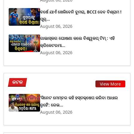
ବର୍ଷେ ଯାଏଁ ଖେଳିବେନି ବୁମରା, BCCI ଦେବ ବିଶ୍ରାମ !
ପୂର୍...
August 06, 2026
ଗାଭାସ୍କର ଘୋଷଣା କଲେ ବିଶ୍ୱକପ୍ ଟିମ୍ : ଏହି
କ୍ରିକେଟରମା...
August 06, 2026
କଟକ
View More
‘ସିନେଟ ମେମ୍ବର କହି ହସ୍ତକ୍ଷେପ କରିବା ଆଧାର
ନୁହେଁ’: ରେଭ...
August 06, 2026