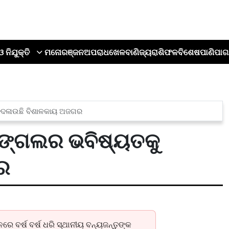
ଓ ନିଯୁକ୍ତି
ମନୋରଞ୍ଜନ
ଅପରାଧ
ଖେଳ
ବାଣିଜ୍ୟ
ରାଶିଫଳ
ବିଶେଷ
ପାଣିପାଗ
ୁ ବଦଳାଉଛି ବିଶାଳକାୟ ଅଜଗର
: ଜଙ୍ଗଲର ଭବିଷ୍ୟତକୁ
ର
 ବର୍ଷ ବର୍ଷ ଧରି ସ୍ଥାନୀୟ ବନ୍ୟଜନ୍ତୁଙ୍କ