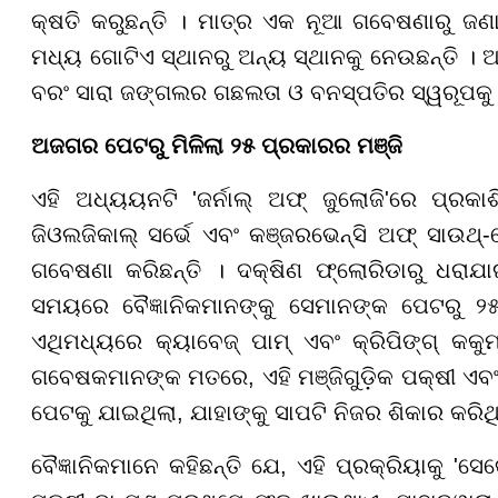
କ୍ଷତି କରୁଛନ୍ତି । ମାତ୍ର ଏକ ନୂଆ ଗବେଷଣାରୁ ଜଣା
ମଧ୍ୟ ଗୋଟିଏ ସ୍ଥାନରୁ ଅନ୍ୟ ସ୍ଥାନକୁ ନେଉଛନ୍ତି । ଅର୍
ବରଂ ସାରା ଜଙ୍ଗଲର ଗଛଲତା ଓ ବନସ୍ପତିର ସ୍ୱରୂପକୁ
ଅଜଗର ପେଟରୁ ମିଳିଲା ୨୫ ପ୍ରକାରର ମଞ୍ଜି
ଏହି ଅଧ୍ୟୟନଟି 'ଜର୍ନାଲ୍ ଅଫ୍ ଜୁଲୋଜି'ରେ ପ୍ରକାଶି
ଜିଓଲଜିକାଲ୍ ସର୍ଭେ ଏବଂ କଞ୍ଜରଭେନ୍ସି ଅଫ୍ ସାଉଥ୍-
ଗବେଷଣା କରିଛନ୍ତି । ଦକ୍ଷିଣ ଫ୍ଲୋରିଡାରୁ ଧରାଯା
ସମୟରେ ବୈଜ୍ଞାନିକମାନଙ୍କୁ ସେମାନଙ୍କ ପେଟରୁ ୨୫ଟ
ଏଥିମଧ୍ୟରେ କ୍ୟାବେଜ୍ ପାମ୍ ଏବଂ କ୍ରିପିଙ୍ଗ୍ କକୁ
ଗବେଷକମାନଙ୍କ ମତରେ, ଏହି ମଞ୍ଜିଗୁଡ଼ିକ ପକ୍ଷୀ ଏ
ପେଟକୁ ଯାଇଥିଲା, ଯାହାଙ୍କୁ ସାପଟି ନିଜର ଶିକାର କରିଥି
ବୈଜ୍ଞାନିକମାନେ କହିଛନ୍ତି ଯେ, ଏହି ପ୍ରକ୍ରିୟାକୁ 'ସେକେ