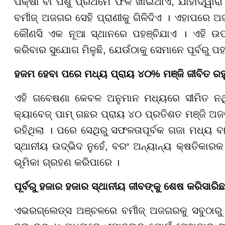
ପକ୍ଷୀ ବା ପଶୁ ପ୍ରଥମେ ଫଳ ଖାଇଥାଏ, ଯାହାଦ୍ୱାରା 
ବର୍ମୀଜ୍ ଅଜଗର ସେହି ପ୍ରାଣୀକୁ ଗିଳିଦିଏ । ଏହାପରେ
କୌଣସି ଏକ ନୂଆ ସ୍ଥାନରେ ପହଞ୍ଚିଯାଏ । ଏହି ଉପା
କରିବାର ସୁଯୋଗ ମିଳୁଛି, ଯେଉଁଠାକୁ ସେମାନେ ପୂର୍ବରୁ ପହ
ହଜମ ହେବା ପରେ ମଧ୍ୟ ପ୍ରାୟ ୪୦% ମଞ୍ଜି ଜୀବିତ ରହୁ
ଏହି ଗବେଷଣା କେବଳ ଅନୁମାନ ମଧ୍ୟରେ ସୀମିତ ନଥିଲା
କ୍ୟାବେଜ୍ ପାମ୍ ଗଛର ପ୍ରାୟ ୪୦ ପ୍ରତିଶତ ମଞ୍ଜି ଅ
ରହିଥିଲା । ପରେ ସେଥିରୁ ସଫଳତାପୂର୍ବକ ଗଜା ମଧ୍ୟ ବା
ସ୍ଥାନୀୟ ଉଦ୍ଭିଦ ନୁହେଁ, ବରଂ ଅନ୍ୟାନ୍ୟ କ୍ଷତିକା
ଭୂମିକା ଗ୍ରହଣ କରିପାରେ ।
ପୂର୍ବରୁ ହଜାର ହଜାର ସ୍ଥାନୀୟ ଜୀବଙ୍କୁ ଶେଷ କରିସାରିଛନ
ଏଭରଗ୍ଲେଡ୍ସ ଅଞ୍ଚଳରେ ବର୍ମୀଜ୍ ଅଜଗରକୁ ସବୁଠାରୁ 