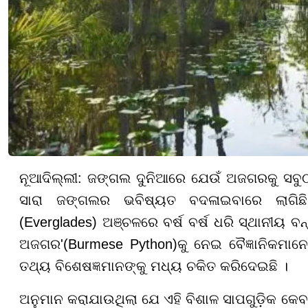
ନୂଆଦିଲ୍ଲୀ: ଜଙ୍ଗଲ ଦୁନିଆରେ ଯେଉଁ ଅଜଗରକୁ ସବୁଠା
ସାରା ଜଙ୍ଗଲର ଭବିଷ୍ୟତ ବଦଳାଇବାରେ ଲାଗିଛି
(Everglades) ଅଞ୍ଚଳରେ ବର୍ଷ ବର୍ଷ ଧରି ସ୍ଥାନୀୟ ବନ୍ୟ
ଅଜଗର'(Burmese Python)କୁ ନେଇ ବୈଜ୍ଞାନିକମାନେ 
ତଥ୍ୟ ବିଶେଷଜ୍ଞମାନଙ୍କୁ ମଧ୍ୟ ଚକିତ କରିଦେଇଛି ।
ଅନୁମାନ କରାଯାଉଥିଲା ଯେ ଏହି ବିଶାଳ ସାପଗୁଡ଼ିକ କେବ