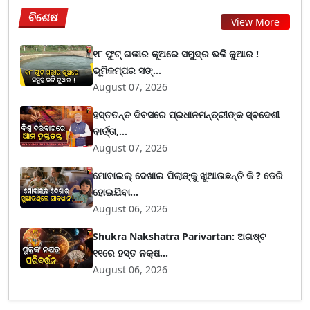
ବିଶେଷ
View More
୧୮ ଫୁଟ୍ ଗଭୀର କୂଅରେ ସମୁଦ୍ର ଭଳି ଜୁଆର !
ଭୂମିକମ୍ପର ସଙ୍...
August 07, 2026
ହସ୍ତତନ୍ତ ଦିବସରେ ପ୍ରଧାନମନ୍ତ୍ରୀଙ୍କ ସ୍ବଦେଶୀ
ବାର୍ତ୍ତା,...
August 07, 2026
ମୋବାଇଲ୍ ଦେଖାଇ ପିଲାଙ୍କୁ ଖୁଆଉଛନ୍ତି କି ? ଡେରି
ହୋଇଯିବା...
August 06, 2026
Shukra Nakshatra Parivartan: ଅଗଷ୍ଟ
୧୧ରେ ହସ୍ତ ନକ୍ଷ...
August 06, 2026