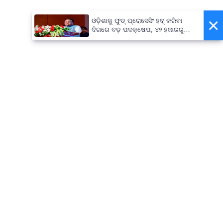
×
ଓଡ଼ିଶାକୁ ଫୁଡ୍ ପ୍ରୋସେସିଂ ହବ୍ କରିବା
ଦିଗରେ ବଡ଼ ପଦକ୍ଷେପ, ୪୨ ହଜାରରୁ
ଅଧିକ ନିଯୁକ୍ତି ସୁଯୋଗ