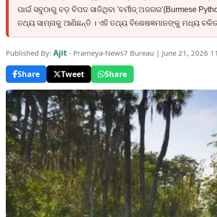
ପାଇଁ ସବୁଠାରୁ ବଡ଼ ବିପଦ ସାଜିଥିବା 'ବର୍ମୀଜ୍ ଅଜଗର'(Burmese Py
ତଥ୍ୟ ସାମ୍ନାକୁ ଆଣିଛନ୍ତି । ଏହି ତଥ୍ୟ ବିଶେଷଜ୍ଞମାନଙ୍କୁ ମଧ୍ୟ ଚକି
Ajit
Published By:
- Prameya-News7 Bureau | June 21, 2026 1
Share
Tweet
Share