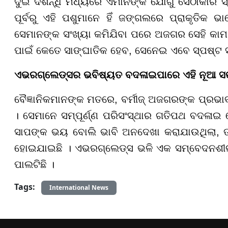
ଦୁଇ ଦଶନ୍ଧି ମଧ୍ୟରେ ଏମାନଙ୍କ ଯୋଗୁଁ ସେଠାକାର ସ୍
ପୂର୍ବରୁ ଏହି ପଶୁମାନେ ହିଁ ଜଙ୍ଗଲରେ ପ୍ରାକୃତିକ 
ସେମାନଙ୍କ ସଂଖ୍ୟା କମିଯିବା ପରେ ଅଜଗର ସେହି କାମ କର
ପାଇଁ କେତେ ସାଙ୍ଘାତିକ ହେବ, ସେନେଇ ଏବେ ସ୍ପଷ୍ଟ ସୂଚନ
ଏଭରଗ୍ଲେଡ୍ସର ଭବିଷ୍ୟତ ବଦଳାଇପାରେ ଏହି ନୂଆ ସ
ବୈଜ୍ଞାନିକମାନଙ୍କ ମତରେ, ବର୍ମୀଜ୍ ଅଜଗରଙ୍କ ପ୍ରଭାବ
। ସେମାନେ ସମ୍ପୂର୍ଣ୍ଣ ପରିସଂସ୍ଥାର ଗତିପଥ ବଦଳାଇ 
ସାପଙ୍କ ଭୟ ବୋଲି ଭାବି ଅନଦେଖା କରାଯାଉଥିଲା, 
ହୋଇଯାଇଛି । ଏଭରଗ୍ଲେଡ୍ସ ଭଳି ଏକ ସମ୍ବେଦନଶୀଳ ଆ
ପାଲଟିଛି ।
Tags:
International News