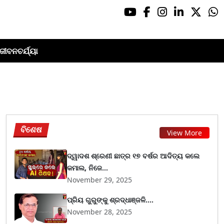
ଜୀବନଚର୍ଯ୍ୟା
ବିଶେଷ
View More
ଦ୍ୱାଦଶ ଶ୍ରେଣୀ ଛାତ୍ର ୧୭ ବର୍ଷର ଆଦିତ୍ୟ କଲେ
କମାଲ, ନିଜେ...
November 29, 2025
ପ୍ରିୟ ଗୁରୁଙ୍କୁ ଶ୍ରଦ୍ଧାଞ୍ଜଳି....
November 28, 2025