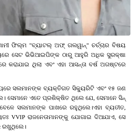
ୀ ଫିଲ୍ମ "ବ୍ୟାଟଲ୍ ଅଫ୍ ଗଲୱାନ୍" ଚର୍ଚ୍ଚାର ବିଷୟ
ୟରେ ସେଟ ଭିଭିଆଇପିଙ୍କ ଠାରୁ ଆହୁରି ଅଧିକ ସୁରକ୍ଷା
ଖରେ କରାଯାଇ ଥିଲା ଏବଂ ଏହା ଆସନ୍ତା ବର୍ଷ ଅଗଷ୍ଟରେ
ମୟରେ ସଲମାନଙ୍କ ବ୍ୟକ୍ତିଗତ ସିକ୍ୟୁରିଟି ଏବଂ ୧୫ ଜଣ
ଲେ। ସେମାନେ ଏତେ ପ୍ରଶିକ୍ଷିତ ଥିଲେ ଯେ
,
ସେମାନେ ସିନ୍
ବୁବେଳେ ସଲମାନଙ୍କ ପାଖରେ ରହୁଥିଲେ।ଏହା ବ୍ୟତୀତ
,
ାୟତଃ
VVIP
ରାଜନେତାମାନଙ୍କୁ ଯୋଗାଇ ଦିଆଯାଏ
,
ସେ
ର ରଖୁଥିଲେ।