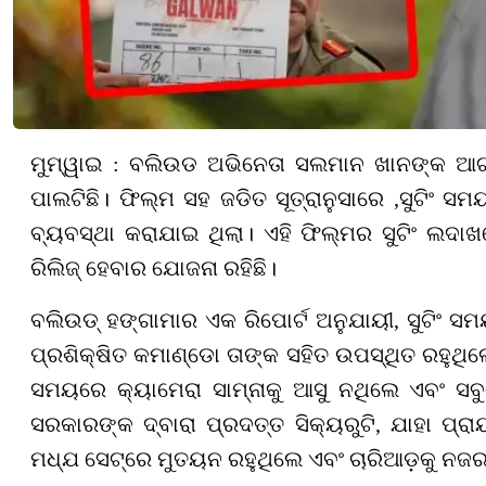
ମୁମ୍ୱାଇ : ବଲିଉଡ ଅଭିନେତା ସଲମାନ ଖାନଙ୍କ ଆଗାମ
ପାଲଟିଛି। ଫିଲ୍ମ ସହ ଜଡିତ ସୂତ୍ରାନୁସାରେ
,
ସୁଟିଂ ସମ
ବ୍ୟବସ୍ଥା କରାଯାଇ ଥିଲା। ଏହି ଫିଲ୍ମର ସୁଟିଂ ଲଦା
ରିଲିଜ୍ ହେବାର ଯୋଜନା ରହିଛି।
ବଲିଉଡ୍ ହଙ୍ଗାମାର ଏକ ରିପୋର୍ଟ ଅନୁଯାୟୀ
,
ସୁଟିଂ ସ
ପ୍ରଶିକ୍ଷିତ କମାଣ୍ଡୋ ତାଙ୍କ ସହିତ ଉପସ୍ଥିତ ରହୁଥି
ସମୟରେ କ୍ୟାମେରା ସାମ୍ନାକୁ ଆସୁ ନଥିଲେ ଏବଂ ସ
ସରକାରଙ୍କ ଦ୍ବାରା ପ୍ରଦତ୍ତ
ସିକ୍ୟରୁଟି
,
ଯାହା ପ୍ର
ମଧ୍ଯ ସେଟ୍‌ରେ ମୁତୟନ ରହୁଥିଲେ ଏବଂ ଚାରିଆଡ଼କୁ ନଜ