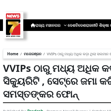
ରାଜ୍ୟ
ମହାନଗର
ଦେଶ
ବିଦେଶ
ରାଜନୀତି
ଶିକ୍ଷା 
Home
ମନୋରଞ୍ଜନ
VVIPs ଠାରୁ ମଧ୍ୟ ଅଧିକ କଡ଼ା ଥିଲା ସଲମାନ ଖ
VVIPs ଠାରୁ ମଧ୍ୟ ଅଧିକ କ
ସିକ୍ୟୁରିଟି , ସେଟ୍‌ରେ ଜମା କ
ସମସ୍ତଙ୍କର ଫୋନ୍