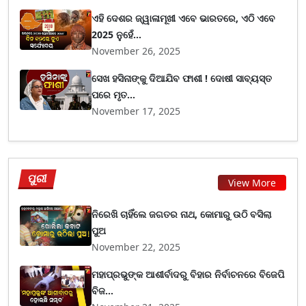
ଏହି ଦେଶର ଜ୍ୱାଳାମୂଖୀ ଏବେ ଭାରତରେ, ଏଠି ଏବେ
2025 ନୁହେଁ...
November 26, 2025
ସେଖ ହସିନାଙ୍କୁ ଦିଆଯିବ ଫାଶୀ ! ଦୋଷୀ ସାବ୍ୟସ୍ତ
ପରେ ମୃତ...
November 17, 2025
ପୁରୀ
View More
ନିରେଖି ଚାହିଁଲେ ଜଗତର ନାଥ, କୋମାରୁ ଉଠି ବସିଲା
ପୁଅ
November 22, 2025
ମହାପ୍ରଭୁଙ୍କ ଆଶୀର୍ବାଦରୁ ବିହାର ନିର୍ବାଚନରେ ବିଜେପି
ବିଜ...