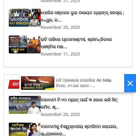
November 21, 2025
ପୋଲିସ ପଞ୍ଝାରେ ଦୁଇ ଡକାୟତ ଗ୍ୟାଙ୍ଗ୍ ସଦସ୍ୟ ;
ବନ୍ଧୁକ, ଗ...
November 20, 2025
ରାତି ପାହିଲେ ପ୍ରଥମାଷ୍ଟମୀ, ଶ୍ରୀମନ୍ଦିରରେ
ପହଞ୍ଚିଲା ମହା...
November 11, 2025
×
ମଝି ଆକାଶରେ ଦୋହଲିଲା Air India
କଟକ
View More
ବିମାନ, ୧୨ ଜଣ ଆହତ -
PrameyaNews7
ବାରବାଟୀ ଟି-୨୦ ମ୍ୟାଚ୍ ପାଇଁ ୩ ହଜାର ଭଳି ସିଟ୍
କମିବ, ଷ୍...
November 28, 2025
ବାରବାଟୀକୁ ବିଶ୍ୱସ୍ତରୀୟ ଷ୍ଟାଡିଅମ କରାଯାଉ,
ଶୂନ୍ୟକାଳରେ...