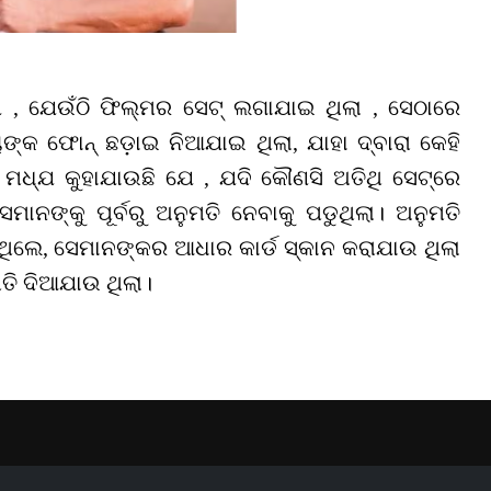
ଯେ
,
ଯେଉଁଠି ଫିଲ୍ମର ସେଟ୍ ଲଗାଯାଇ ଥିଲା
,
ସେଠାରେ
ୟଙ୍କ ଫୋନ୍ ଛଡ଼ାଇ ନିଆଯାଇ ଥିଲା
,
ଯାହା ଦ୍ବାରା କେହି
ା ମଧ୍ଯ କୁହାଯାଉଛି ଯେ
,
ଯଦି କୌଣସି ଅତିଥି ସେଟ୍‌ରେ
ମାନଙ୍କୁ ପୂର୍ବରୁ ଅନୁମତି ନେବାକୁ ପଡୁଥିଲା। ଅନୁମତି
ଥିଲେ
,
ସେମାନଙ୍କର ଆଧାର କାର୍ଡ ସ୍କାନ କରାଯାଉ ଥିଲା
ତି ଦିଆଯାଉ ଥିଲା।