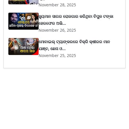
November 28, 2025
ହ୍ୟୁମାନ ସାଗର ରୋଜଗାର କରିଥିବା ବିପୁଳ ଟଙ୍କା
ହେରଫେର ଅଭି...
November 26, 2025
ମୋବାଇଲ୍ ଟ୍ୟାଙ୍କରରେ ବିକ୍ରି କ୍ଷୀରର ମାନ
ଯାଞ୍ଚ, ଛେନା ଓ...
November 25, 2025