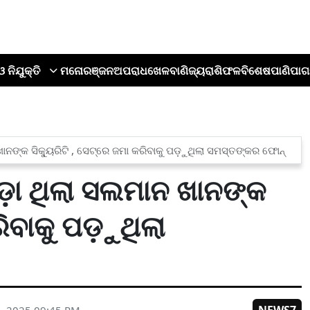
ଓ ନିଯୁକ୍ତି
ମନୋରଞ୍ଜନ
ଅପରାଧ
ଖେଳ
ବାଣିଜ୍ୟ
ରାଶିଫଳ
ବିଶେଷ
ପାଣିପାଗ
ାନଙ୍କ ସିକ୍ୟୁରିଟି , ସେଟ୍‌ରେ ଜମା କରିବାକୁ ପଡ଼ୁଥିଲା ସମସ୍ତଙ୍କର ଫୋନ୍
ଡ଼ା ଥିଲା ସଲମାନ ଖାନଙ୍କ
ରିବାକୁ ପଡ଼ୁଥିଲା