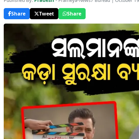
Pradesh
Published By:
- Prameya-News7 Bureau | October 19
Share
Tweet
Share