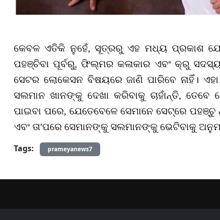
କେବଳ ଏତିକି ନୁହେଁ
,
ସୂତ୍ରରୁ ଏହ ମଧ୍ୟ ପ୍ରକାଶ 
ପହଞ୍ଚିବା ପୂର୍ବରୁ
,
ଫିଲ୍ମର କଳାକାର ଏବଂ କ୍ରୁ ସଦସ୍
ସେଟର ଲୋକେସନ ବିଷୟରେ ଜାଣି ପାରିବେ ନାହିଁ। ଏହ
ସଲମାନ ଖାନଙ୍କୁ ଦେଖା କରିବାକୁ ଚାହାଁନ୍ତି
,
ତେବେ ସେ
ପାଇବା ପରେ
,
ଯେତେବେଳେ ସେମାନେ ସେଟ୍‌ରେ ପହଞ୍ଚୁ 
ଏବଂ ତା
'
ପରେ ସେମାନଙ୍କୁ ସଲମାନଙ୍କୁ ଭେଟିବାକୁ ଅନୁମ
Tags:
prameyanews7